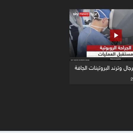
رجال وترند البروتينات الجافة