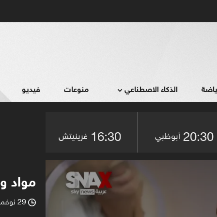
ياضة
الذكاء الاصطناعي
منوعات
فيديو
16:30
20:30
أبوظبي
غرينيتش
0
seconds
مواد و
of
18
minutes,
29 نوفمبر 2025
l
4
seconds
Volume