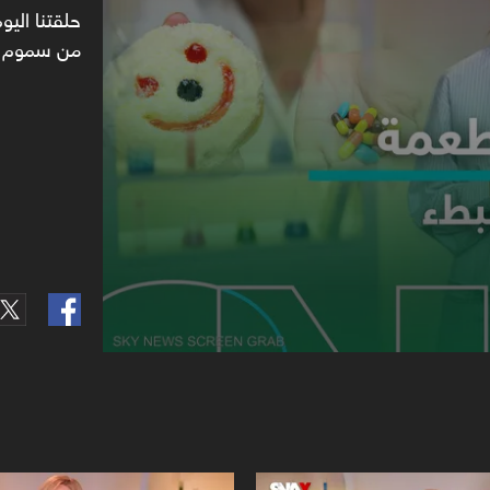
90%
حلقتنا الي
من سموم قن