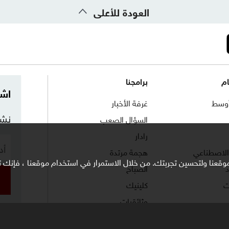
العودة للأعلى
ام
برامجنا
اشت
وسط
غرفة الأخبار
نشر
السؤال الصعب
رادار
 الاصطناعي
هجمة مرتدة
وقعنا ولتحسين تجربتك. من خلال الاستمرار في استخدام موقعنا ، فإنك تو
الصباح
ت
كلينيك
وثائقيات