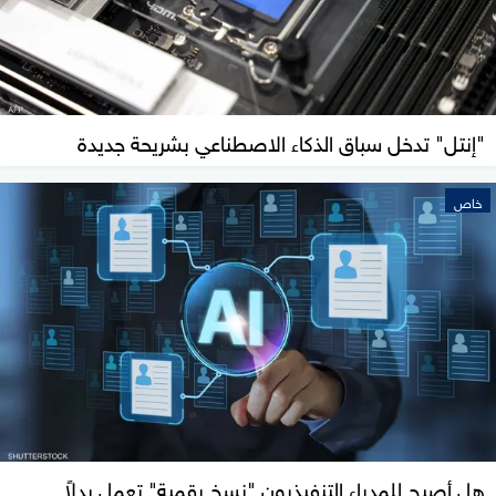
"إنتل" تدخل سباق الذكاء الاصطناعي بشريحة جديدة
خاص
هل أصبح للمدراء التنفيذيون "نسخ رقمية" تعمل بدلاً