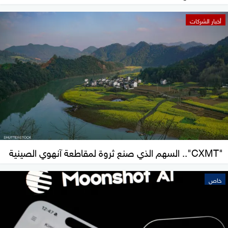
أخبار الشركات
"CXMT".. السهم الذي صنع ثروة لمقاطعة آنهوي الصينية
خاص