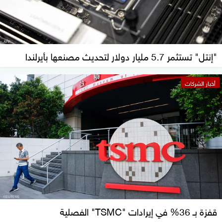
"إنتل" تستثمر 5.7 مليار دولار لتحديث مصنعها بأيرلندا
أخبار الشركات
قفزة بـ 36% في إيرادات "TSMC" الفصلية