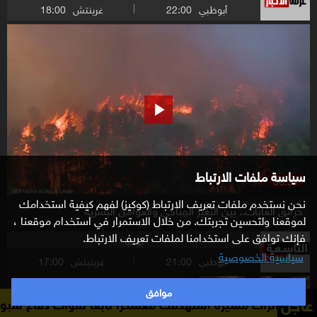
أبوظبي
22:00
غرينتش
18:00
سياسة ملفات الارتباط
06:31
نحن نستخدم ملفات تعريف الارتباط (كوكيز) لفهم كيفية استخدامك
حرائق الغابات.. بين التغير المناخي والعوامل البشرية
لموقعنا ولتحسين تجربتك. من خلال الاستمرار في استخدام موقعنا ،
فإنك توافق على استخدامنا لملفات تعريف الارتباط.
يوميا
سياسية الخصوصية
أبوظبي
21:00
غرينيتش
17:00
إيران.. غياب المرشد وحضور الأسئلة
موافق
عاجل
هدفت معسكرا تابعا لقوات دفاع شبوة في منطقة حريب جنوبي 