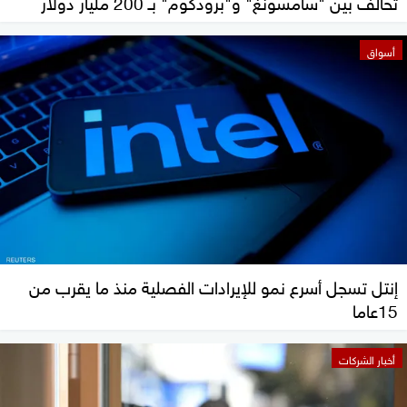
تحالف بين "سامسونغ" و"برودكوم" بـ 200 مليار دولار
أسواق
إنتل تسجل أسرع نمو للإيرادات الفصلية منذ ما يقرب من
15عاما
أخبار الشركات