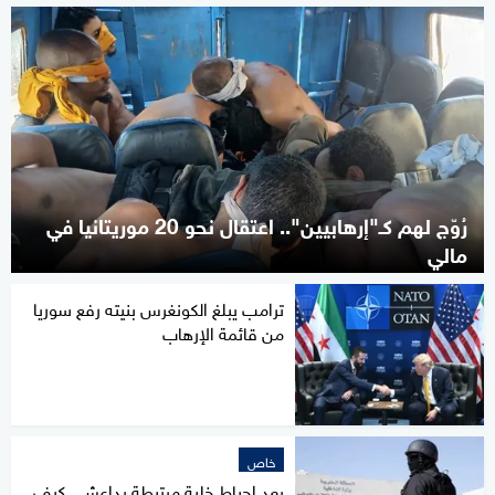
رُوّج لهم كـ"إرهابيين".. اعتقال نحو 20 موريتانيا في
مالي
ترامب يبلغ الكونغرس بنيته رفع سوريا
من قائمة الإرهاب
خاص
بعد إحباط خلية مرتبطة بداعش.. كيف