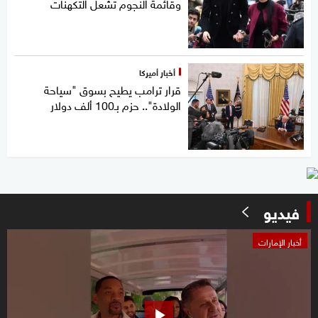
وقائمة النجوم تشعل التكهنات
أخبار أميركا
قرار ترامب يطيح بسوق "سياحة
الولادة".. حزم بـ100 ألف دولار
فيديو
0
أخبار الإمارات
seconds
of
1
minute,
28
seconds