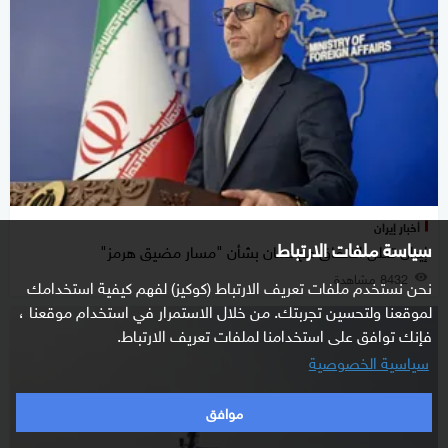
أخبار إيران
سياسة ملفات الارتباط
إيران تعلن الاتفاق مع عمان بشأن "مسار مضيق هرمز"
8432 مشاهدة
نحن نستخدم ملفات تعريف الارتباط (كوكيز) لفهم كيفية استخدامك
لموقعنا ولتحسين تجربتك. من خلال الاستمرار في استخدام موقعنا ،
فإنك توافق على استخدامنا لملفات تعريف الارتباط.
سياسية الخصوصية
موافق