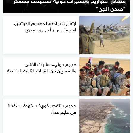
مصادر: صواريخ ومسيرات حوثية تستهدف معسكر
"صحن الجن"
ارتفاع كبير لحصيلة هجوم الحوثيين..
استنفار وتوتر أمني وعسكري
هجوم حوثي.. عشرات القتلى
والمصابين من القوات التابعة للحكومة
هجوم بـ"تفجير قوي" يستهدف سفينة
في خليج عدن