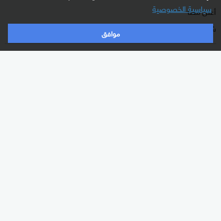
سياسية الخصوصية
أعلن معنا
شاركنا برأيك
موافق
الأقسام
برامجنا
شرق أوسط
غرفة الأخبار
عالم
السؤال الصعب
رياضة
رادار
الذكاء الاصطناعي
هجمة مرتدة
اقتصاد
الصباح
منوعات
كلينيك
وثائقيات
اشترك الآن بالنشرة الإخبارية