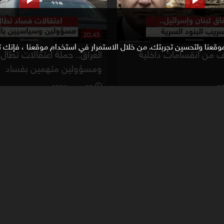
20:43
وقعنا ولتحسين تجربتك. من خلال الاستمرار في استخدام موقعنا ، فإنك تو
وف من انقسامات داخلية
العراق.. حملة اعتقالات تطال
ومسؤولين متهمين بفساد
28 يونيو 2026
l
21:47
حثات لبنان وإسرائيل في
تصريحات كاتس برفض الان