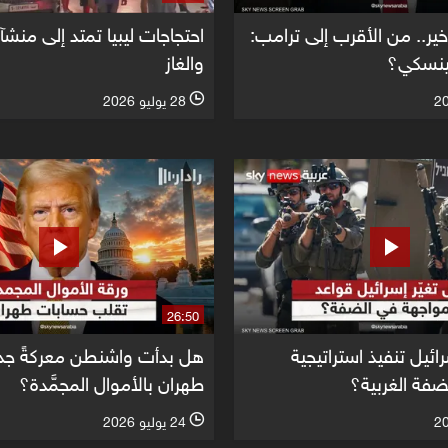
أخير.. من الأقرب إلى ترامب:
احتجاجات ليبيا تمتد إلى منش
لينسكي؟
والغاز
28 يوليو 2026
l
26:50
ئيل تنفيذ استراتيجية
هل بدأت واشنطن معركةً جد
ضفة الغربية؟
طهران بالأموال المجمَّدة؟
24 يوليو 2026
l