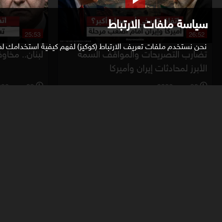
سياسة ملفات الارتباط
25:53
26:52
نحن نستخدم ملفات تعريف الارتباط (كوكيز) لفهم كيفية استخدامك لم
تضارب التصريحات والمواقف السمة
لبنان.. مخا
الأبرز لمحادثات إيران وأميركا
30 يونيو 2026
29 يونيو 2026
l
l
15:42
25:08
طهران تربط ضمان المرور الآمن في
هل تنجح مبا