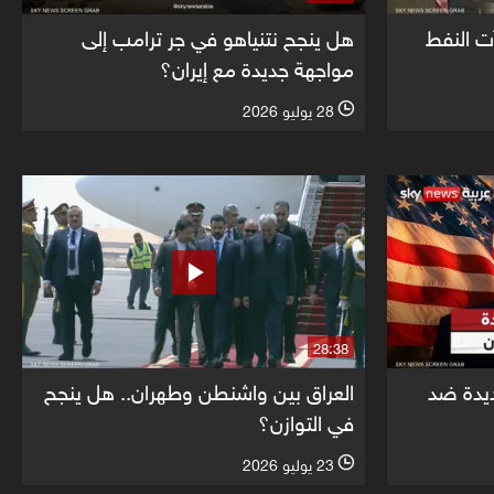
آت النفط
هل ينجح نتنياهو في جر ترامب إلى
مواجهة جديدة مع إيران؟
28 يوليو 2026
l
28:38
يدة ضد
العراق بين واشنطن وطهران.. هل ينجح
في التوازن؟
23 يوليو 2026
l