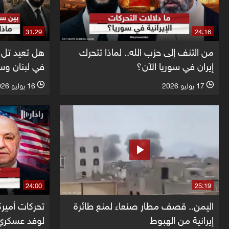
31:29
24:16
من التنف إلى حزب الله.. لماذا تتحرك
هل تعيد تل 
إيران في سوريا الآن؟
في لبنان وس
17 يوليو 2026
16 يوليو 2026
l
l
24:00
25:19
اليمن.. قصف مطار صنعاء لمنع طائرة
تحركات أميرك
إيرانية من الهبوط
لوفد عسكري