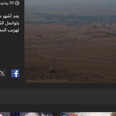
30 يونيو 2025
90%
l
بعد أشهر م
يتواصل الته
تهريب المح