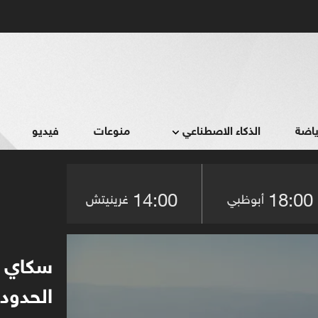
ياضة
الذكاء الاصطناعي
منوعات
فيديو
14:00
18:00
أبوظبي
غرينيتش
0
seconds
سكاي ن
of
15
الحدود 
minutes,
31
seconds
Volume