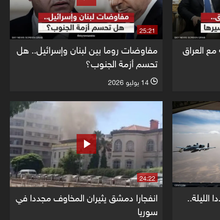
25:21
 مع العراق
مفاوضات روما بين لبنان وإسرائيل.. هل
تحسم أزمة الجنوب؟
14 يوليو 2026
l
24:22
الليلة..
انفجارا دمشق يثيران المخاوف مجددا في
سوريا