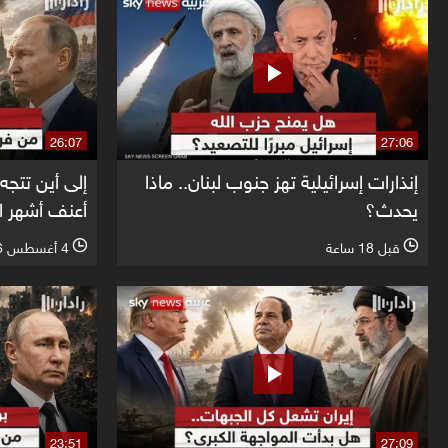
26:07
27:06
إنذارات إسرائيلية تهز جنوب لبنان.. ماذا
إلى أين تتجه
يحدث؟
أعنف أشهر ا
قبل 18 ساعة
4 أغسطس 2026
l
l
23:51
27:09