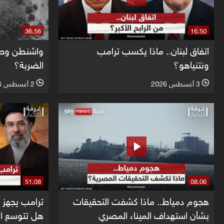
36:56
16:50
اتفاق لبنان.. ماذا يكسب ترامب
واشنطن وطهرا
ونتنياهو؟
الضربة؟
3 أغسطس 2026
2 أغسطس 2026
l
l
51:08
08:06
هجوم دمياط.. ماذا كشفت التحقيقات
ترامب يجهز 
بشأن استهداف الميناء المصري
هل تتوسع ا