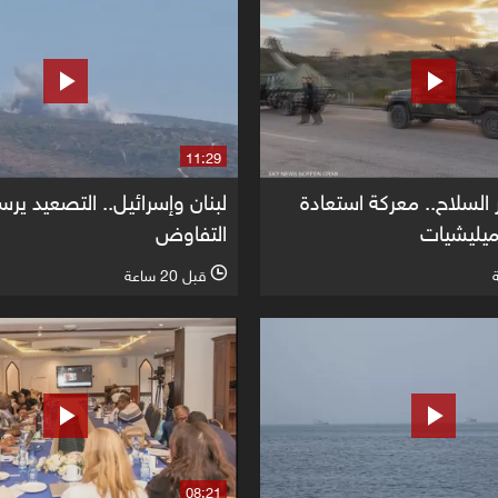
11:29
السلاح.. معركة استعادة
لبنان وإسرائيل.. التصعيد ير
ميليشيات
التفاوض
قبل 20 ساعة
l
08:21