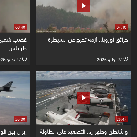
06:40
04:10
حرائق أوروبا.. أزمة تخرج عن السيطرة
غضب شعبي ي
طرابلس
27 يوليو 2026
27 يوليو 2026
l
l
25:30
25:47
واشنطن وطهران.. التصعيد على الطاولة
إيران بين الو