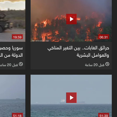
19:59
06:31
حرائق الغابات.. بين التغير المناخي
سوريا وحصر 
والعوامل البشرية
الدولة من ال
قبل 20 ساعة
قبل 20 ساعة
l
l
51:18
51:39