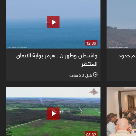
12:36
سم حدود
واشنطن وطهران.. هرمز بوابة الاتفاق
المنتظر
قبل 20 ساعة
l
05:32