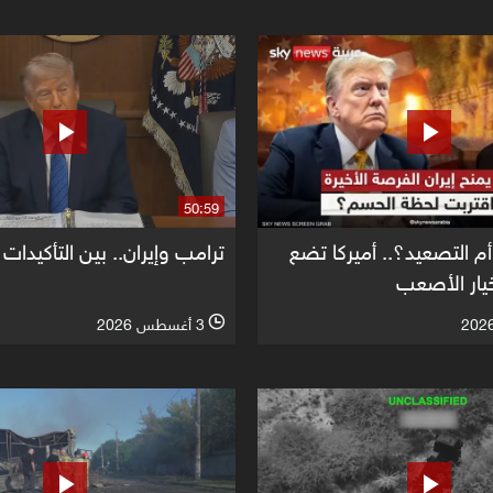
50:59
م التصعيد؟.. أميركا تضع
ترامب وإيران.. بين التأكيدات
لخيار الأصعب
3 أغسطس 2026
l