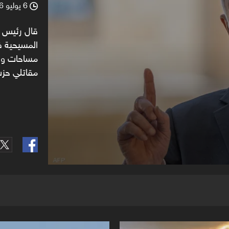
6 يوليو 2026
90%
l
قال رئيس ال
المسيحية ف
مساحات واس
مقاتلي حزب