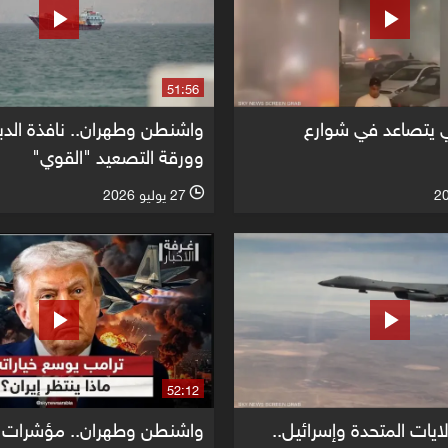
51:56
تصاعد في شوارع
واشنطن وطهران.. نافذة الدب
وورقة التصعيد "القوي"
27 يوليو 2026
l
52:12
لايات المتحدة وإسرائيل..
واشنطن وطهران.. مؤشرات 