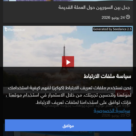
جدل بين السوريين حول العملة القديمة
24 يونيو 2026
l
سياسة ملفات الارتباط
نحن نستخدم ملفات تعريف الارتباط (كوكيز) لفهم كيفية استخدامك
07:26
لموقعنا ولتحسين تجربتك. من خلال الاستمرار في استخدام موقعنا ،
فإنك توافق على استخدامنا لملفات تعريف الارتباط.
ثورة في عالم توليد الفيديوهات بجودة سينمائية
سياسية الخصوصية
23 يونيو 2026
l
موافق