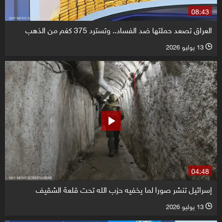
08:43
العراق تصعد حملتها ضد الفساد.. وتسترد 375 كغم من الذهب
13 يوليو 2026
l
04:48
إسرائيل تنشر صورا لما يخفيه حزب الله تحت قلعة الشقيف
13 يوليو 2026
l