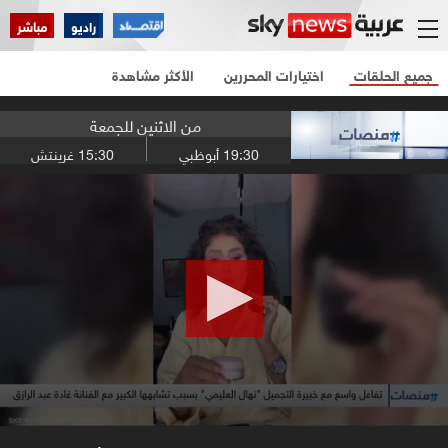
راديو
مباشر
جميع الحلقات
اختيارات المحررين
الأكثر مشاهدة
من الاثنين للجمعة
19:30
أبوظبي
15:30
غرينتش
0
seconds
of
7
minutes,
32
seconds