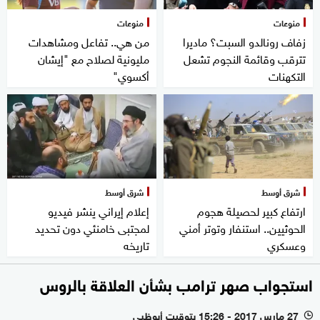
منوعات
منوعات
زفاف رونالدو السبت؟ ماديرا
من هي.. تفاعل ومشاهدات
تترقب وقائمة النجوم تشعل
مليونية لصلاح مع "إيشان
التكهنات
أكسوي"
شرق أوسط
شرق أوسط
ارتفاع كبير لحصيلة هجوم
إعلام إيراني ينشر فيديو
الحوثيين.. استنفار وتوتر أمني
لمجتبى خامنئي دون تحديد
وعسكري
تاريخه
استجواب صهر ترامب بشأن العلاقة بالروس
27 مارس 2017 - 15:26 بتوقيت أبوظبي
l