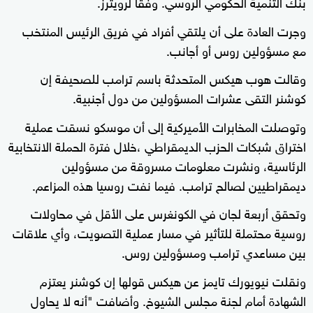
بنك التنمية الحكومي الروسي. وفقا لرويترز.
وجرت العادة على أن يلتقي أفراد في فريق الرئيس المنتخب
مع مسؤولين روس أو أجانب.
وقالت هوب هيكس المتحدثة باسم ترامب للصحيفة إن
كوشنر التقى عشرات المسؤولين من دول أجنبية.
وتوصلت المخابرات الأميركية إلى أن موسكو نسقت عملية
اختراق شبكات الحزب الديمقراطي ،خلال فترة الحملة الانتخابية
الرئاسية، ونشرت معلومات مسروقة من مسؤولين
ديمقراطيين لصالح ترامب. فيما نفت روسيا هذه المزاعم.
وتحقق أربعة لجان في الكونغرس على الأقل في محاولات
روسية محتملة للتأثير في مسار عملية التصويت، وأي علاقات
بين مساعدي ترامب ومسؤولين روس.
ونقلت نيويورك تايمز عن هيكس قولها إن كوشنر يعتزم
الشهادة أمام لجنة مجلس الشيوخ. وأضافت "أنه لا يحاول