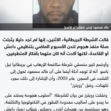
خالد مسعود ليس داعشيا أو قاعديا
قالت الشرطة البريطانية، الاثنين، إنها لم تجد دليلا يثبتت
صلة منفذ هجوم لندن الأسبوع الماضي بتنظيمي داعش
أو القاعدة، لكنها أكدت أنه كان متهما بأفكار المتطرفين.
وأوضح كبير منسقي شرطة مكافحة الإرهاب في بريطانيا نيل
باسو أنه لا توجد أدلة أيضا على أن خالد مسعود تحول إلى
التشدد في السجن عام 2003، وأن الإشارة إلى ذلك مجرد
تكهنات، وفق "رويترز"
ونقلت رويترز عن بيان للشرطة: "أسلوب هجومه يستند على
ما يبدو على أساليب محدودة التطور في التكنولوجيا والتكلفة،
وهو مستنسخ من هجمات أخرى، ويعكس خطاب زعماء داعش