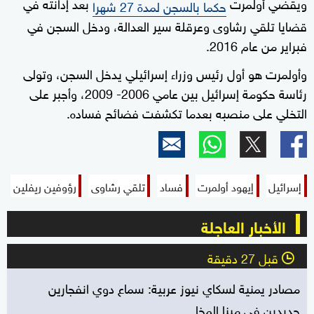
ويقضي أولمرت
بعد إدانته في
حكما بالسجن لمدة 27 شهرا
قضايا تلقي رشاوى وعرقلة سير العدالة، ودخل السجن في
فبراير من عام 2016.
وأولمرت هو أول رئيس وزراء إسرائيلي يدخل السجن، وتولى
رئاسة حكومة إسرائيل بين عامي 2006- 2009، وأجبر على
التخلي على منصبه بعدما تكشفت فضائح فساده.
إسرائيل
إيهود أولمرت
فساد
تلقي رشاوى
رؤوفين ريفلين
الأخبار العاجلة
قبل 27 دقيقة
l
مصادر يمنية لسكاي نيوز عربية: سماع دوي انفجارين
جديدين في مينا المخا