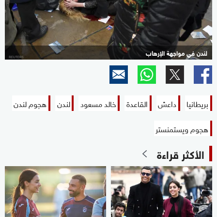
لندن في مواجهة الإرهاب
5+
بريطانيا
داعش
القاعدة
خالد مسعود
لندن
هجوم لندن
هجوم ويستمنستر
الأكثر قراءة