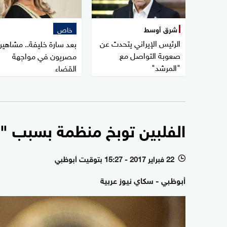
شرق أوسط
خاص
الرئيس الإيراني يتحدث عن
بعد سارة خليفة.. مشاهير
صعوبة التواصل مع
مصريون في مواجهة
"المرشد"
القضاء
الفلبين توبخ منظمة بسبب "ج
22 فبراير 2017 - 15:27 بتوقيت أبوظبي
l
أبوظبي - سكاي نيوز عربية