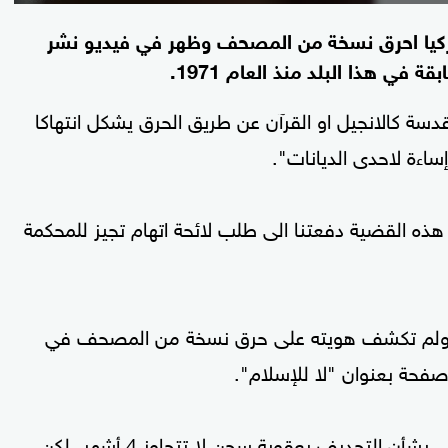
 دنماركيا احرق نسخة من المصحف وظهر في فيديو نشر
 هذا البلد منذ العام 1971.
دسة كالانجيل او القرآن عن طريق الحرق يشكل انتهاكا
ساءة لاحدى الديانات".
ه القضية دفعتنا الى طلب لائحة اتهام تجيز للمحكمة
ر 2015 أقدم المتهم البالغ 42 عاما ولم تكشف هويته على حرق نسخة من المصحف في
حة بعنوان "لا للإسلام".
وتقضي المادة 140 من القانون الجزائي الدنماركي بشأن التجديف بعقوبة سجن لا تتجاوز 4 أشهر، لكن