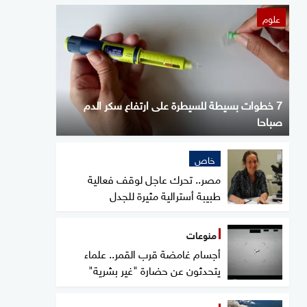
علوم
7 خطوات بسيطة للسيطرة على ارتفاع سكر الدم
صباحا
خاص
مصر.. تحرك عاجل لوقف فعالية
طبيبة أسترالية مثيرة للجدل
منوعات
أجسام غامضة قرب القمر.. علماء
يتحدثون عن حضارة "غير بشرية"