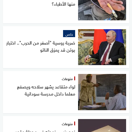
منها الأطباء؟
خاص
ضربة روسية "أصغر من الحرب".. اختبار
بوتن قد يمزق الناتو
منوعات
لواء متقاعد يشهر سلاحه ويصفع
معلما داخل مدرسة سودانية
منوعات
زوج ينسى زوجته في محطة وقود