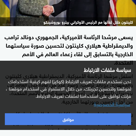
كلينتون خلال لقائها مع الرئيس الأوكراني بيترو بوروشينكو
يسعى مرشحا الرئاسة الأميركية، الجمهوري دونالد ترامب
والديمقراطية هيلاري كلينتون لتحسين صورة سياستهما
الخارجية بالتسابق إلى لقاء زعماء العالم في الأمم
المتحدة.
سياسة ملفات الارتباط
استغل مرشحا الرئاسة الأميركية، الديمقراطية هيلاري كلينتون
نحن نستخدم ملفات تعريف الارتباط (كوكيز) لفهم كيفية استخدامك
والجمهوري دونالد ترامب، وفود عدد من قادة دول العالم إلى
لموقعنا ولتحسين تجربتك. من خلال الاستمرار في استخدام موقعنا ،
نيويورك للمشاركة في أعمال الجمعية العامة للأمم المتحدة،
فإنك توافق على استخدامنا لملفات تعريف الارتباط.
من أجل تحسين صورتهما الخارجية.
سياسية الخصوصية
وبحسب رويترز، لم يمثل الأمر لكلينتون شيئا غريبا، بل كان
موافق
عودة إلى دور تعرفه جيدا، عندما كانت وزيرة للخارجية لأربع
سنوات في ظل إدارة الرئيس باراك أوباما.