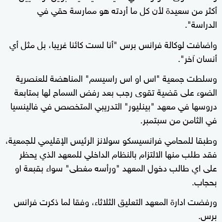
أكثر من سعيدة لأن كل ما أردته هو ممارسة حقي في
الدراسة".
واضافت لوكالة فرانس برس "أنا لست كائنا غريبا، بل مثل أي
أنسان آخر".
وسلطت جمعية "اس او اس راسيسم" المناهضة للعنصرية
الضوء على قضية تقوى رجب بعد رفض السماح لها بمتابعة
دروسها في معهد "بينليور" التدريبي المتخصص في فالينسيا
في الثامن من سبتمبر.
وطبقا للمحامي فرانسيسكو سولانز الرئيس الإقليمي للجمعية،
فقد طلب منها الالتزام بالنظام الداخلي للمعهد الذي يحظر
على اي طالب دخول المعهد "ورأسه مغطى" سواء بقبعة او
بحجاب.
ورفضت ادارة المعهد التعليق الثلاثاء، وفقا لما ذكرت فرانس
برس.