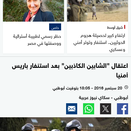
شرق أوسط
خاص
ارتفاع كبير لحصيلة هجوم
حظر رسمي لطبيبة أسترالية
الحوثيين.. استنفار وتوتر أمني
ووصفتها في مصر
وعسكري
اعتقال "الشابين الكاذبين" بعد استنفار باريس
أمنيا
20 سبتمبر 2016 - 18:05 بتوقيت أبوظبي
l
أبوظبي - سكاي نيوز عربية