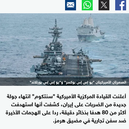
المدمرتان الأميركيتان "يو إس إس بوكسر" و"يو إس إس بورتلاند"
أعلنت القيادة المركزية الأميركية "سنتكوم" انتهاء جولة
جديدة من الضربات على إيران، كشفت أنها استهدفت
أكثر من 80 هدفا بذخائر دقيقة، ردا على الهجمات الأخيرة
ضد سفن تجارية في مضيق هرمز.