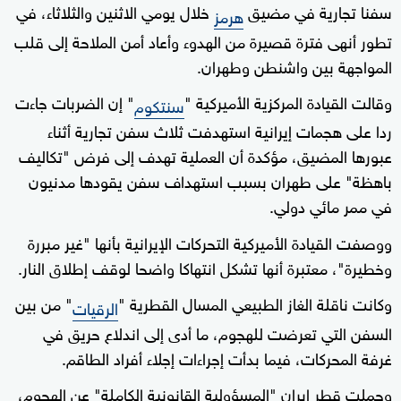
سفنا تجارية في مضيق
خلال يومي الاثنين والثلاثاء، في
هرمز
تطور أنهى فترة قصيرة من الهدوء وأعاد أمن الملاحة إلى قلب
المواجهة بين واشنطن وطهران.
وقالت القيادة المركزية الأميركية "
" إن الضربات جاءت
سنتكوم
ردا على هجمات إيرانية استهدفت ثلاث سفن تجارية أثناء
عبورها المضيق، مؤكدة أن العملية تهدف إلى فرض "تكاليف
باهظة" على طهران بسبب استهداف سفن يقودها مدنيون
في ممر مائي دولي.
ووصفت القيادة الأميركية التحركات الإيرانية بأنها "غير مبررة
وخطيرة"، معتبرة أنها تشكل انتهاكا واضحا لوقف إطلاق النار.
وكانت ناقلة الغاز الطبيعي المسال القطرية "
" من بين
الرقيات
السفن التي تعرضت للهجوم، ما أدى إلى اندلاع حريق في
غرفة المحركات، فيما بدأت إجراءات إجلاء أفراد الطاقم.
وحملت قطر إيران "المسؤولية القانونية الكاملة" عن الهجوم،