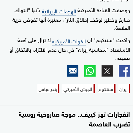
ووصفت القيادة الأميركية
بأنها "انتهاك
الهجمات الإيرانية
صارخ وخطير لوقف إطلاق النار"، معتبرة أنها تقوض حرية
الملاحة.
وأكدت "سنتكوم" أن
لا تزال على أهبة
القوات الأميركية
الاستعداد "لمحاسبة إيران" في حال عدم الالتزام بالاتفاق أو
تنفيذه.
إيران
سنتكوم
الجيش الأميركي
بندر عباس
انفجارات تهز كييف.. موجة صاروخية روسية
تضرب العاصمة