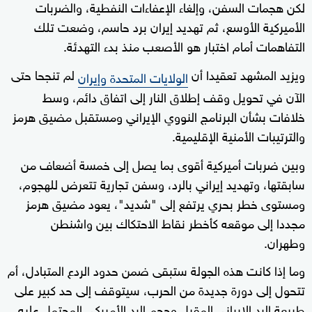
لكن هجمات السفن، وإلغاء الإعفاءات النفطية، والضربات
الأميركية الأوسع، ثم تهديد إيران برد حاسم، وضعت تلك
التفاهمات أمام اختبار هو الأصعب منذ بدء التهدئة.
ويزيد المشهد تعقيدا أن
لم تنجحا حتى
الولايات المتحدة وإيران
الآن في تحويل وقف إطلاق النار إلى اتفاق دائم، وسط
خلافات بشأن البرنامج النووي الإيراني ومستقبل مضيق هرمز
والترتيبات الأمنية الإقليمية.
وبين ضربات أميركية أقوى بما يصل إلى خمسة أضعاف من
سابقتها، وتهديد إيراني بالرد، وسفن تجارية تتعرض للهجوم،
ومستوى خطر بحري يرتفع إلى "شديد"، يعود مضيق هرمز
مجددا إلى موقعه كأخطر نقاط الاحتكاك بين واشنطن
وطهران.
وما إذا كانت هذه الجولة ستبقى ضمن حدود الردع المتبادل، أم
تتحول إلى دورة جديدة من الحرب، سيتوقف إلى حد كبير على
طبيعة الرد الإيراني المقبل وحجم الرد الأميركي المحتمل عليه.