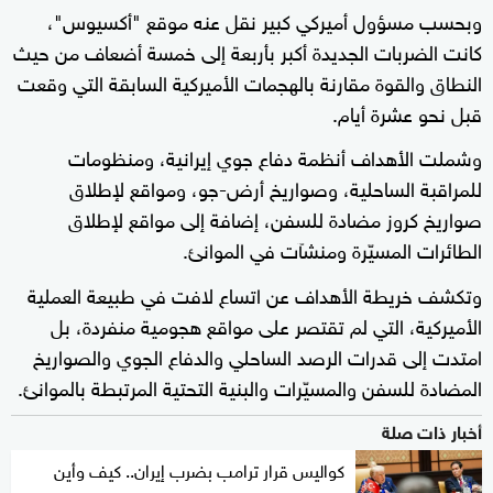
وبحسب مسؤول أميركي كبير نقل عنه موقع "أكسيوس"،
كانت الضربات الجديدة أكبر بأربعة إلى خمسة أضعاف من حيث
النطاق والقوة مقارنة بالهجمات الأميركية السابقة التي وقعت
قبل نحو عشرة أيام.
وشملت الأهداف أنظمة دفاع جوي إيرانية، ومنظومات
للمراقبة الساحلية، وصواريخ أرض-جو، ومواقع لإطلاق
صواريخ كروز مضادة للسفن، إضافة إلى مواقع لإطلاق
الطائرات المسيّرة ومنشآت في الموانئ.
وتكشف خريطة الأهداف عن اتساع لافت في طبيعة العملية
الأميركية، التي لم تقتصر على مواقع هجومية منفردة، بل
امتدت إلى قدرات الرصد الساحلي والدفاع الجوي والصواريخ
المضادة للسفن والمسيّرات والبنية التحتية المرتبطة بالموانئ.
أخبار ذات صلة
كواليس قرار ترامب بضرب إيران.. كيف وأين