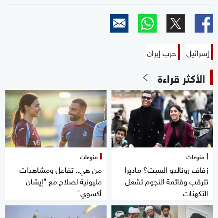
إسرائيل
حرب إيران
الأكثر قراءة
منوعات
منوعات
زفاف رونالدو السبت؟ ماديرا
من هي.. تفاعل ومشاهدات
تترقب وقائمة النجوم تشعل
مليونية لصلاح مع "إيشان
التكهنات
أكسوي"