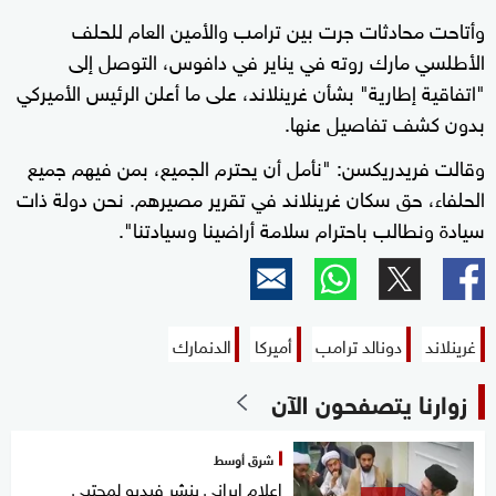
وأتاحت محادثات جرت بين ترامب والأمين العام للحلف
الأطلسي مارك روته في يناير في دافوس، التوصل إلى
"اتفاقية إطارية" بشأن غرينلاند، على ما أعلن الرئيس الأميركي
بدون كشف تفاصيل عنها.
وقالت فريدريكسن: "نأمل أن يحترم الجميع، بمن فيهم جميع
الحلفاء، حق سكان غرينلاند في تقرير مصيرهم. نحن دولة ذات
سيادة ونطالب باحترام سلامة أراضينا وسيادتنا".
غرينلاند
دونالد ترامب
أميركا
الدنمارك
زوارنا يتصفحون الآن
شرق أوسط
إعلام إيراني ينشر فيديو لمجتبى