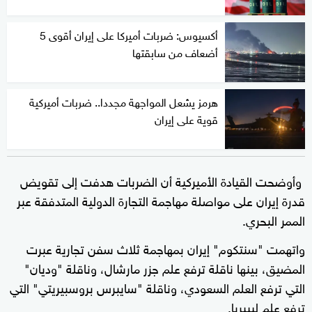
أكسيوس: ضربات أميركا على إيران أقوى 5
أضعاف من سابقتها
هرمز يشعل المواجهة مجددا.. ضربات أميركية
قوية على إيران
وأوضحت القيادة الأميركية أن الضربات هدفت إلى تقويض
قدرة إيران على مواصلة مهاجمة التجارة الدولية المتدفقة عبر
الممر البحري.
واتهمت "سنتكوم" إيران بمهاجمة ثلاث سفن تجارية عبرت
المضيق، بينها ناقلة ترفع علم جزر مارشال، وناقلة "وديان"
التي ترفع العلم السعودي، وناقلة "سايبرس بروسبيريتي" التي
ترفع علم ليبيريا.