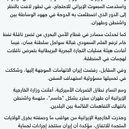
واستدعت المبعوث الإيراني للاحتجاج، في تطور لافت بالنظر
إلى الدور الذي اضطلعت به الدوحة في جهود الوساطة بين
واشنطن وطهران.
كما تحدثت مصادر في قطاع الأمن البحري عن تضرر ناقلة نفط
خام ترفع العلم السعودي قبالة سواحل سلطنة عمان، فيما
أفادت هيئة عمليات التجارة البحرية البريطانية بتعرض ناقلات
لهجمات في المنطقة.
وفي المقابل، رفضت إيران الاتهامات الموجهة إليها، وشككت
في تحميلها مسؤولية استهداف السفن.
ومع اتساع نطاق الضربات الأميركية، أعلنت وزارة الخارجية
الإيرانية أن طهران سترد بشكل "حاسم"، متهمة واشنطن
بانتهاك التفاهمات القائمة بين البلدين.
وحذرت الخارجية الإيرانية من عواقب ما وصفته بخرق الولايات
المتحدة للاتفاق، مؤكدة أن إيران ستتخذ إجراءات لحماية