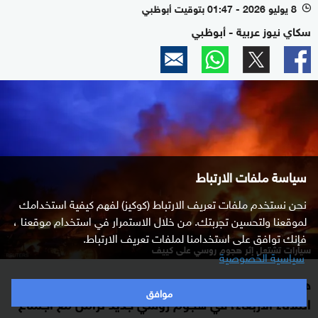
8 يوليو 2026 - 01:47 بتوقيت أبوظبي
l
سكاي نيوز عربية - أبوظبي
سياسة ملفات الارتباط
نحن نستخدم ملفات تعريف الارتباط (كوكيز) لفهم كيفية استخدامك
لموقعنا ولتحسين تجربتك. من خلال الاستمرار في استخدام موقعنا ،
فإنك توافق على استخدامنا لملفات تعريف الارتباط.
سيارات تشتعل إثر هجوم روسي على كييف
سياسية الخصوصية
هزت سلسلة انفجارات العاصمة الأوكرانية كييف ليل
موافق
الثلاثاء الأربعاء، في هجوم روسي جديد تزامن مع اجتماع