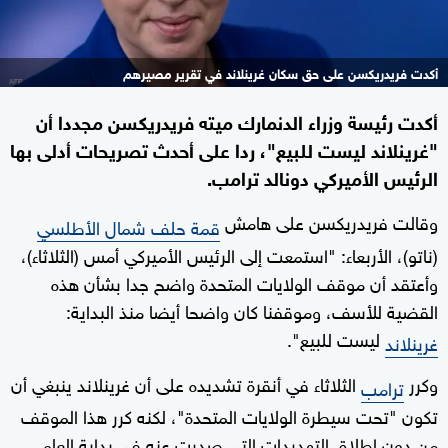
أكدت فريدريكسن على حق سكان غرينلاند في تقرير مصيرهم
أكدت رئيسة وزراء الدنمارك ميته فريدريكسن مجددا أن
"غرينلاند ليست للبيع"، ردا على أحدث تصريحات أدلى بها
الرئيس الأميركي دونالد ترامب.
وقالت فريدريكسن على هامش
قمة حلف شمال الأطلسي
(ناتو)، الأربعاء: "استمعت إلى الرئيس الأميركي أمس (الثلاثاء)،
وأعتقد أن موقف الولايات المتحدة واضح جدا بشأن هذه
القضية للأسف، وموقفنا كان واضحا أيضا منذ البداية:
ليست للبيع".
غرينلاند
وكرر
الثلاثاء في أنقرة تشديده على أن غرينلاند ينبغي أن
ترامب
تكون "تحت سيطرة الولايات المتحدة"، لكنه كرر هذا الموقف
من دون إطلاق التهديدات التي صدرت عنه في بداية العام.