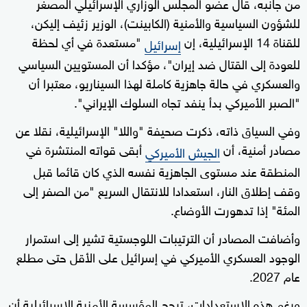
من جانبه، قال عضو المجلس الوزاري الإسرائيلي المصغر
للشؤون السياسية والأمنية (الكابينت)، الوزير زئيف إليكن،
للقناة 14 الإسرائيلية، إن
"مستعدة في أي لحظة
إسرائيل
للعودة إلى القتال ضد إيران"، مؤكدا أن المستويين السياسي
والعسكري في حالة جاهزية كاملة لهذا السيناريو، معتبرا أن
"الصبر الأميركي بدأ ينفد تجاه السلوك الإيراني".
وفي السياق ذاته، ذكرت صحيفة "واللا" الإسرائيلية، نقلا عن
مصادر أمنية، أن
أبقى قواته المنتشرة في
الجيش الأميركي
المنطقة عند مستوى الجاهزية نفسه الذي كان قائما قبل
وقف إطلاق النار، استعدادا للانتقال السريع "من الصفر إلى
المئة" إذا تدهورت الأوضاع.
وأضافت المصادر أن الترتيبات اللوجستية تشير إلى استمرار
الوجود العسكري الأميركي في إسرائيل على الأقل حتى مطلع
عام 2027.
ورغم هذه الاستعدادات، ترجح المؤسسة الأمنية الإسرائيلية أن