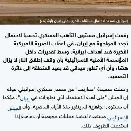
إسرائيل تستعد لاحتمال استئناف الحرب على إيران (أرشيف)
رفعت إسرائيل مستوى التأهب العسكري تحسبا لاحتمال
تجدد المواجهة مع إيران، في أعقاب الضربة الأميركية
الأخيرة ضد أهداف إيرانية، وسط تقديرات داخل
المؤسسة الأمنية الإسرائيلية بأن وقف إطلاق النار لا يزال
هشا، وأن أي تطور ميداني قد يعيد المنطقة إلى دائرة
التصعيد.
ونقلت صحيفة "معاريف" عن مصدر عسكري إسرائيلي قوله
إن الجيش "على أهبة الاستعداد لأي تطورات في
"، مؤكدا
إيران
أن مستوى الجاهزية لم يتغير منذ الأيام الماضية، وأن
الجيش
مستعدة لتنفيذ عمليات هجومية أو دفاعية إذا
الإسرائيلي
استدعت الظروف ذلك.