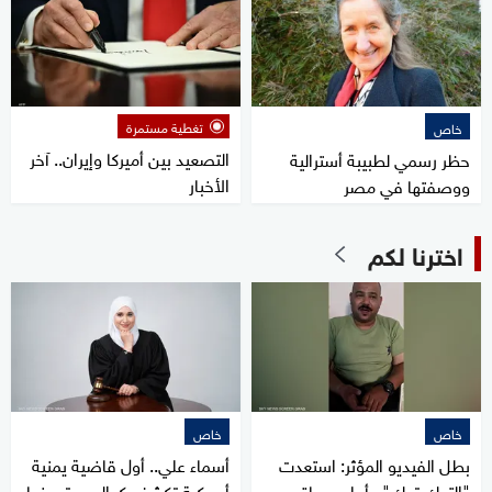
تغطية مستمرة
خاص
التصعيد بين أميركا وإيران.. آخر
حظر رسمي لطبيبة أسترالية
الأخبار
ووصفتها في مصر
اخترنا لكم
خاص
خاص
بطل الفيديو المؤثر: استعدت
أسماء علي.. أول قاضية يمنية
"التوك توك" وأحلم بحياة
أميركية تكشف كواليس تعيينها