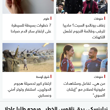
منوعات
علوم
زفاف رونالدو السبت؟ ماديرا
7 خطوات بسيطة للسيطرة
تترقب وقائمة النجوم تشعل
على ارتفاع سكر الدم صباحا
التكهنات
منوعات
شرق أوسط
من هي.. تفاعل ومشاهدات
ارتفاع كبير لحصيلة هجوم
مليونية لصلاح مع "إيشان
الحوثيين.. استنفار وتوتر أمني
أكسوي"
وعسكري
زيلينسكي يدق ناقوس الخطر.. ويوجه طلبا عاجلا