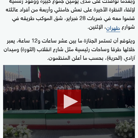
لإلقاء النظرة الأخيرة على نعش خامنئي وأربعة من أفراد عائلته
قضوا معه في ضربات 28 فبراير، شق الموكب طريقه في
شوارع
، الإثنين.
طهران
ويتوقع أن تستمر الجنازة ما بين عشر ساعات و12 ساعة، يعبر
خلالها طرقا وساحات رئيسية مثل شارع انقلاب (الثورة) وميدان
آزادي (الحرية)، بحسب ما أعلن المنظمون.
0
seconds
of
1
minute,
41
seconds