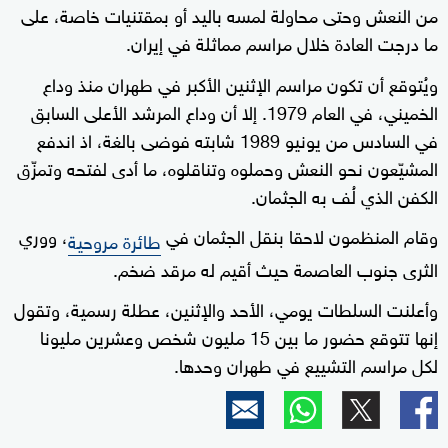
من النعش وحتى محاولة لمسه باليد أو بمقتنيات خاصة، على
ما درجت العادة خلال مراسم مماثلة في إيران.
ويُتوقع أن تكون مراسم الإثنين الأكبر في طهران منذ وداع
الخميني، في العام 1979. إلا أن وداع المرشد الأعلى السابق
في السادس من يونيو 1989 شابته فوضى بالغة، اذ اندفع
المشيّعون نحو النعش وحملوه وتناقلوه، ما أدى لفتحه وتمزّق
الكفن الذي لُف به الجثمان.
وقام المنظمون لاحقا بنقل الجثمان في
، ووري
طائرة مروحية
الثرى جنوب العاصمة حيث أقيم له مرقد ضخم.
وأعلنت السلطات يومي، الأحد والإثنين، عطلة رسمية، وتقول
إنها تتوقع حضور ما بين 15 مليون شخص وعشرين مليونا
لكل مراسم التشييع في طهران وحدها.