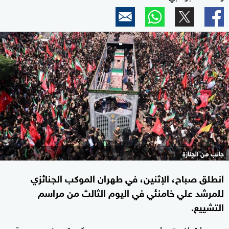
جانب من الجنازة
انطلق صباح، الإثنين، في طهران الموكب الجنائزي
للمرشد علي خامنئي في اليوم الثالث من مراسم
التشييع.
وبعدما توافدت على مدى يومين جموع كبيرة ووفود رسمية