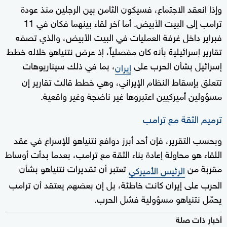
وإذا انعقد الاجتماع، فسيكون الثامن بين الرجلين منذ عودة
ترامب إلى البيت الأبيض. أما آخر لقاء بينهما فكان في 11
فبراير داخل غرفة العمليات في البيت الأبيض، والذي تصفه
تقارير إسرائيلية بأنه كان مفصلياً، إذ عرض نتنياهو خلاله خطط
إسرائيل بشأن الحرب على
، بما في ذلك سيناريوهات
إيران
تتعلق بإسقاط النظام الإيراني، وهي خطط قالت تقارير إن
مسؤولين أميركيين اعتبروها غير ناضجة وغير واقعية.
ترميم الثقة مع ترامب
وبحسب التقرير، فإن أحد أبرز دوافع نتنياهو للإسراع في عقد
اللقاء هو محاولة إعادة بناء الثقة مع ترامب، بعدما بدأت أوساط
مقربة من
تعتبر أن تقديرات نتنياهو بشأن
الرئيس الأميركي
الحرب على إيران كانت خاطئة، بل إن بعضهم يعتقد أن ترامب
يحمّل نتنياهو مسؤولية فشل الحرب.
أخبار ذات صلة