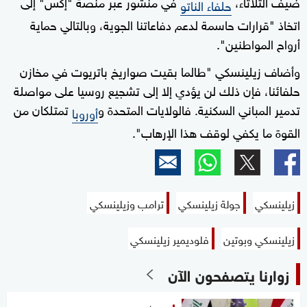
ضيف الثلاثاء،
في منشور عبر منصة "إكس" إلى
حلفاء الناتو
اتخاذ "قرارات حاسمة لدعم دفاعاتنا الجوية، وبالتالي حماية
أرواح المواطنين".
وأضاف زيلينسكي "طالما بقيت صواريخ باتريوت في مخازن
حلفائنا، فإن ذلك لن يؤدي إلا إلى تشجيع روسيا على مواصلة
تدمير المباني السكنية. فالولايات المتحدة و
تمتلكان من
أوروبا
القوة ما يكفي لوقف هذا الإرهاب".
زيلينسكي
جولة زيلينسكي
ترامب وزيلينسكي
زيلينسكي وبوتين
فلوديمير زيلينسكي
زوارنا يتصفحون الآن