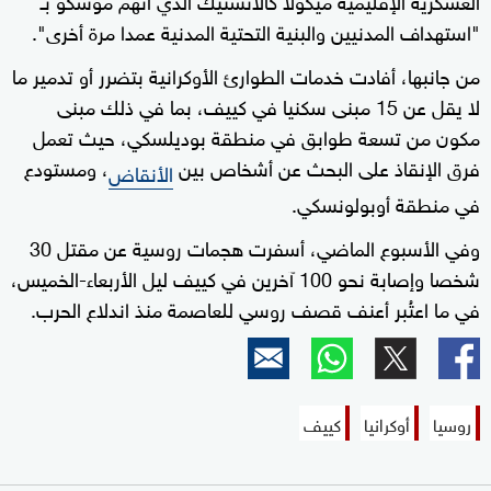
"استهداف المدنيين والبنية التحتية المدنية عمدا مرة أخرى".
من جانبها، أفادت خدمات الطوارئ الأوكرانية بتضرر أو تدمير ما
لا يقل عن 15 مبنى سكنيا في كييف، بما في ذلك مبنى
مكون من تسعة طوابق في منطقة بوديلسكي، حيث تعمل
فرق الإنقاذ على البحث عن أشخاص بين
، ومستودع
الأنقاض
في منطقة أوبولونسكي.
وفي الأسبوع الماضي، أسفرت هجمات روسية عن مقتل 30
شخصا وإصابة نحو 100 آخرين في كييف ليل الأربعاء-الخميس،
في ما اعتُبر أعنف قصف روسي للعاصمة منذ اندلاع الحرب.
روسيا
أوكرانيا
كييف