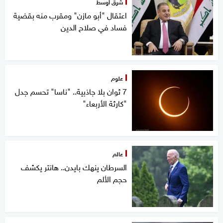
شرق أوسط
اعتقال "أبو مازن" ومقرب منه بقضية
فساد في صلاح الدين
علوم
7 ثوان بلا جاذبية.. "ناسا" تحسم جدل
"كارثة الأربعاء"
عالم
السرطان ينهك بايدن.. هانتر يكشف
حجم الألم