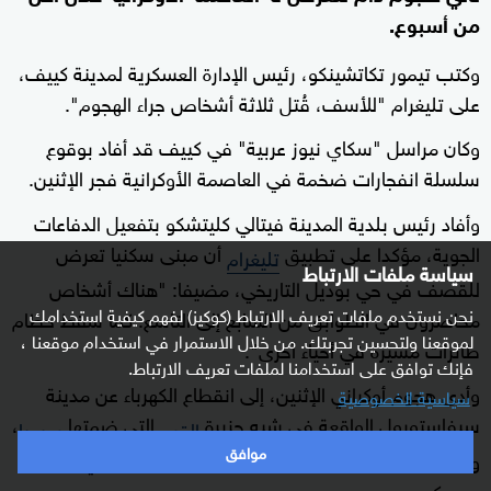
من أسبوع.
وكتب تيمور تكاتشينكو، رئيس الإدارة العسكرية لمدينة كييف،
على تليغرام "للأسف، قُتل ثلاثة أشخاص جراء الهجوم".
وكان مراسل "سكاي نيوز عربية" في كييف قد أفاد بوقوع
سلسلة انفجارات ضخمة في العاصمة الأوكرانية فجر الإثنين.
وأفاد رئيس بلدية المدينة فيتالي كليتشكو بتفعيل الدفاعات
الجوية، مؤكدا على تطبيق ⁠
أن مبنى سكنيا تعرض
تليغرام
سياسة ملفات الارتباط
⁠للقصف في حي ⁠بوديل التاريخي، مضيفا: "هناك ⁠أشخاص ​
نحن نستخدم ملفات تعريف الارتباط (كوكيز) لفهم كيفية استخدامك
محاصرون في الطوابق من السابع ​إلى التاسع. كما سقط حطام
لموقعنا ولتحسين تجربتك. من خلال الاستمرار في استخدام موقعنا ،
طائرات مسيرة ​في ‌أحياء أخرى".
فإنك توافق على استخدامنا لملفات تعريف الارتباط.
وأدى هجوم أوكراني الإثنين، إلى انقطاع الكهرباء عن مدينة
سياسية الخصوصية
سيفاستوبول الواقعة في شبه جزيرة
التي ضمتها
،
القرم
روسيا
موافق
وفق ما أفاد ميخائيل رازفوجاييف، حاكم المدينة الذي عينته
موسكو.