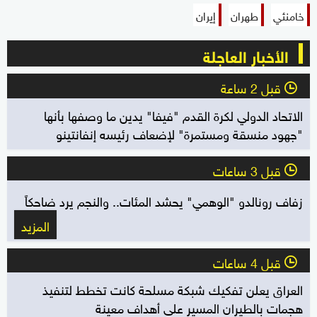
خامنئي
طهران
إيران
الأخبار العاجلة
قبل 2 ساعة
l
الاتحاد الدولي لكرة القدم "فيفا" يدين ما وصفها بأنها
"جهود منسقة ومستمرة" لإضعاف رئيسه إنفانتينو
قبل 3 ساعات
l
زفاف رونالدو "الوهمي" يحشد المئات.. والنجم يرد ضاحكاً
المزيد
قبل 4 ساعات
l
العراق يعلن تفكيك شبكة مسلحة كانت تخطط لتنفيذ
هجمات بالطيران المسير على أهداف معينة