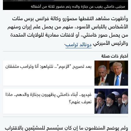
مجتبى خامنئي يغيب عن جنازة والده رغم حضور ثلاثة من أشقائه
وأظهرت مشاهد التقطها مصوّرو وكالة فرانس برس مئات
الأشخاص باللباس الأسود، منهم من يحمل علم إيران ومنهم
من يحمل صور خامنئي، أو لافتات معادية للولايات المتحدة
والرئيس الأميركي
.
دونالد ترامب
أخبار ذات صلة
بعد تصريح "الزعيم".. نتنياهو: أنا وترامب متفقان
فيديو.. أبناء خامنئي يظهرون بجنازة والدهم.. ماذا
نعرف عنهم؟
ولم يوضح المنظمون ما إن كان سيُسمح للمشيّعين بالاقتراب