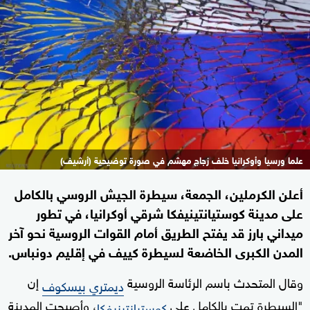
علما ورسيا وأوكرانيا خلف زجاج مهشم في صورة توضيحية (أرشيف)
أعلن الكرملين، الجمعة، سيطرة الجيش الروسي بالكامل
على مدينة كوستيانتينيفكا شرقي أوكرانيا، في تطور
ميداني بارز قد يفتح الطريق أمام القوات الروسية نحو آخر
المدن الكبرى الخاضعة لسيطرة كييف في إقليم دونباس.
وقال المتحدث باسم الرئاسة الروسية
إن
ديمتري بيسكوف
"السيطرة تمت بالكامل على
، وأصبحت المدينة
كوستيانتينيفكا