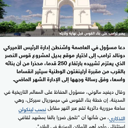
يصر ترامب على بناء القوس قبل نهاية ولايته
دعا مسؤول في العاصمة واشنطن إدارة الرئيس الأميركي
دونالد ترامب إلى اختيار موقع بديل لمشروع قوس النصر
الذي يعتزم تشييده بارتفاع 250 قدما، محذرا من أن بنائه
بالقرب من مقبرة أرلينغتون الوطنية سيثير انقساما
واسعا، وفق رسالة وجهها إلى الإدارة الشهر الماضي.
وقال ديفيد مالوني، مسؤول الحفاظ على المعالم التاريخية في
المدينة، إن خطة بناء القوس في ميموريال سيركل، وهي
ساحة مرورية دائرية تقع عبر النهر مقابل
نصب لينكولن
، من شأنها أن "تلحق ضررا بالغا بمشهد ثقافي
التذكاري
استثنائي وأحد أهم الأماكن الرمزية في البلاد".