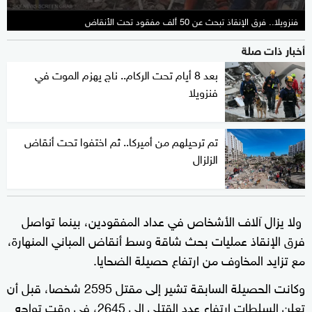
فنزويلا.. فرق الإنقاذ تبحث عن 50 ألف مفقود تحت الأنقاض
أخبار ذات صلة
بعد 8 أيام تحت الركام.. ناج يهزم الموت في
فنزويلا
تم ترحيلهم من أميركا.. ثم اختفوا تحت أنقاض
الزلزال
ولا يزال آلاف الأشخاص في عداد المفقودين، بينما تواصل
فرق الإنقاذ عمليات بحث شاقة وسط أنقاض المباني المنهارة،
مع تزايد المخاوف من ارتفاع حصيلة الضحايا.
وكانت الحصيلة السابقة تشير إلى مقتل 2595 شخصا، قبل أن
تعلن السلطات ارتفاع عدد القتلى إلى 2645، في وقت تواجه