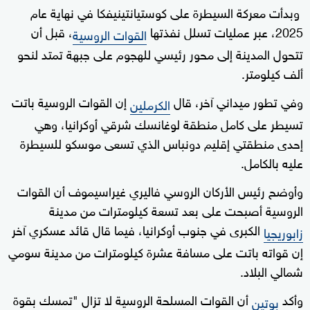
وبدأت معركة السيطرة على كوستيانتينيفكا في نهاية عام
2025، عبر عمليات تسلل نفذتها
، قبل أن
القوات الروسية
تتحول المدينة إلى محور رئيسي للهجوم على جبهة تمتد لنحو
ألف كيلومتر.
وفي تطور ميداني آخر، قال
إن القوات الروسية باتت
الكرملين
تسيطر على كامل منطقة لوغانسك شرقي أوكرانيا، وهي
إحدى منطقتي إقليم دونباس الذي تسعى موسكو للسيطرة
عليه بالكامل.
وأوضح رئيس الأركان الروسي فاليري غيراسيموف أن القوات
الروسية أصبحت على بعد تسعة كيلومترات من مدينة
الكبرى في جنوب أوكرانيا، فيما قال قائد عسكري آخر
زابوريجيا
إن قواته باتت على مسافة عشرة كيلومترات من مدينة سومي
شمالي البلاد.
وأكد
أن القوات المسلحة الروسية لا تزال "تمسك بقوة
بوتين