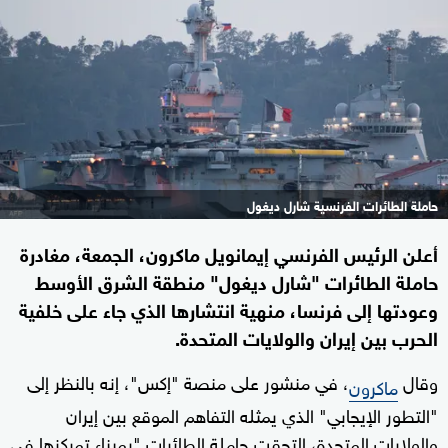
حاملة الطائرات الفرنسية شارل ديغول
أعلن الرئيس الفرنسي إيمانويل ماكرون، الجمعة، مغادرة
حاملة الطائرات "شارل ديغول" منطقة الشرق الأوسط
وعودتها إلى فرنسا، منهية انتشارها الذي جاء على خلفية
الحرب بين إيران والولايات المتحدة.
وقال
، في منشور على منصة "إكس"، إنه بالنظر إلى
ماكرون
"التطور الإيجابي" الذي يمثله التفاهم الموقع بين إيران
والولايات المتحدة، التحقت حاملة الطائرات "بميناء تمركزها في