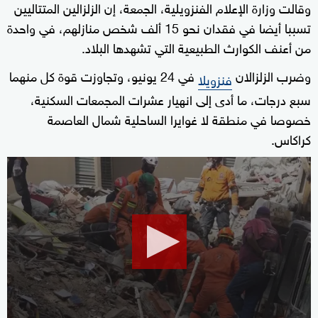
وقالت وزارة الإعلام الفنزويلية، الجمعة، إن الزلزالين المتتاليين
تسببا أيضا في فقدان نحو 15 ألف شخص منازلهم، في واحدة
من أعنف الكوارث الطبيعية التي تشهدها البلاد.
وضرب الزلزالان
في 24 يونيو، وتجاوزت قوة كل منهما
فنزويلا
سبع درجات، ما أدى إلى انهيار عشرات المجمعات السكنية،
خصوصا في منطقة لا غوايرا الساحلية شمال العاصمة
كراكاس.
0
seconds
of
1
minute,
48
seconds