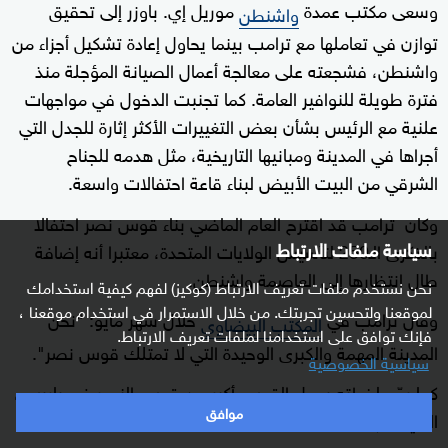
وسعى مكتب عمدة
موريل إي. باوزر إلى تحقيق
واشنطن
توازن في تعاملها مع ترامب بينما يحاول إعادة تشكيل أجزاء من
واشنطن، فشجعته على معالجة أعمال الصيانة المؤجلة منذ
فترة طويلة للنوافير العامة. كما تجنبت الدخول في مواجهات
علنية مع الرئيس بشأن بعض التغييرات الأكثر إثارة للجدل التي
أجراها في المدينة ومبانيها التاريخية، مثل هدمه للجناح
الشرقي من البيت الأبيض لبناء قاعة احتفالات واسعة.
وكان ترامب قد اقترح العام الماضي بناء قوس نصر احتفالا
سياسة ملفات الارتباط
بالذكرى الـ250 لتأسيس الولايات المتحدة، معتبرا أنه إضافة
طال انتظارها إلى العاصمة واشنطن.
نحن نستخدم ملفات تعريف الارتباط (كوكيز) لفهم كيفية استخدامك
لموقعنا ولتحسين تجربتك. من خلال الاستمرار في استخدام موقعنا ،
وقال ترامب في
خلال شهر مايو: "نحن
المكتب البيضاوي
فإنك توافق على استخدامنا لملفات تعريف الارتباط.
المدينة المهمة والكبرى الوحيدة التي لا تمتلك قوس نصر".
سياسية الخصوصية
كما روّج لخطته بجعل القوس أكبر من قوس النصر في باريس،
موافق
الذي يبلغ ارتفاعه 164 قدما.