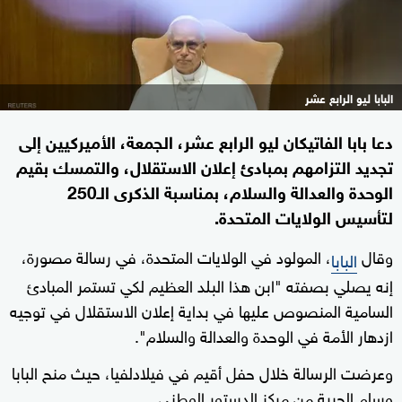
البابا ليو الرابع عشر
دعا بابا الفاتيكان ليو الرابع عشر، الجمعة، الأميركيين إلى
تجديد التزامهم بمبادئ إعلان الاستقلال، والتمسك بقيم
الوحدة والعدالة والسلام، بمناسبة الذكرى الـ250
لتأسيس الولايات المتحدة.
وقال
، المولود في الولايات المتحدة، في رسالة مصورة،
البابا
إنه يصلي بصفته "ابن هذا البلد العظيم لكي تستمر المبادئ
السامية المنصوص عليها في بداية إعلان الاستقلال في توجيه
ازدهار الأمة في الوحدة والعدالة والسلام".
وعرضت الرسالة خلال حفل أقيم في فيلادلفيا، حيث منح البابا
وسام الحرية من مركز الدستور الوطني.