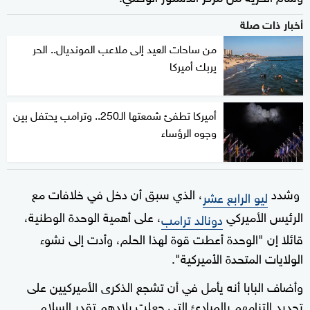
أخبار ذات صلة
من ساحات العيد إلى ملاعب المونديال.. الحر
يربك أميركا
أميركا تطفئ شمعتها الـ250.. وترامب يحتفل بين
وجوه الرؤساء
وشدد
، الذي سبق أن دخل في خلافات مع
ليو الرابع عشر
الرئيس الأميركي
، على أهمية الوحدة الوطنية،
دونالد ترامب
قائلا إن "الوحدة أعطت قوة لهذا الحلم، وأدت إلى نشوء
الولايات المتحدة الأميركية".
وأضاف البابا أنه يأمل في أن تشجع الذكرى الأميركيين على
تجديد التزامهم بالمبادئ التي جعلت بلادهم تقدر السلام