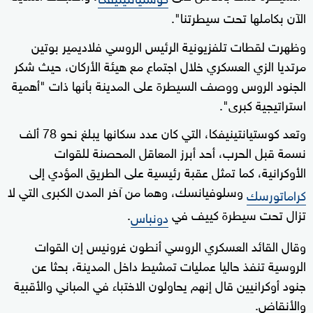
الآن بكاملها تحت سيطرتنا".
وظهرت لقطات تلفزيونية الرئيس الروسي فلاديمير بوتين
مرتديا الزي العسكري خلال اجتماع مع هيئة الأركان، حيث شكر
الجنود الروس ووصف السيطرة على المدينة بأنها ذات "أهمية
استراتيجية كبرى".
وتعد كوستيانتينيفكا، التي كان عدد سكانها يبلغ نحو 78 ألف
نسمة قبل الحرب، أحد أبرز المعاقل المحصنة للقوات
الأوكرانية، كما تمثل عقبة رئيسية على الطريق المؤدي إلى
وسلوفيانسك، وهما من آخر المدن الكبرى التي لا
كراماتورسك
تزال تحت سيطرة كييف في
.
دونباس
وقال القائد العسكري الروسي أنطون غرونيس إن القوات
الروسية تنفذ حاليا عمليات تمشيط داخل المدينة، بحثا عن
جنود أوكرانيين قال إنهم يحاولون الاختباء في المباني والأقبية
والأنقاض.