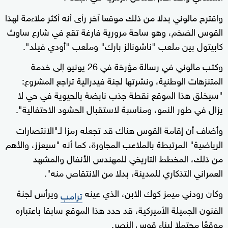
واقترح مالوني بدلا من ذلك موقعا آخر رأى أنه أكثر ملاءمة لهذا
القوس الضخم، وهو ساحة مرورية فارغة تقع في شارع ساوث
كابيتول بين ملعب "ناشونالز بارك" وملعب "أودي فيلد".
وكتب مالوني في رسالة مؤرخة في 26 يونيو إلى خدمة
المتنزهات الوطنية، ونشرتها لجنة فيدرالية تراجع المشروع:
"سيخلق هذا الموقع نقطة جذب نابضة بالحيوية في حي لا
يزال في طور النمو، ومناسبة لاستقبال الحشود الاحتفالية".
وأضاف أن إقامة القوس هناك قد تجعله رمزا لـ"الانتصارات
الرياضية" المرتبطة بالملاعب المجاورة، كما أنه "سيعزز، والأهم
من ذلك، المخطط التاريخي للمهندس الأنفال والمشهد
العمراني التذكاري للمدينة، بدلا من الانتقاص منه".
وكان رودني ميمز كوك الابن، الذي عينه
ويرأس لجنة
ترامب
الفنون الجميلة الأميركية، قد حدد هذا الموقع سابقا باعتباره
موقعًا محتملا لبناء قوس النصر.