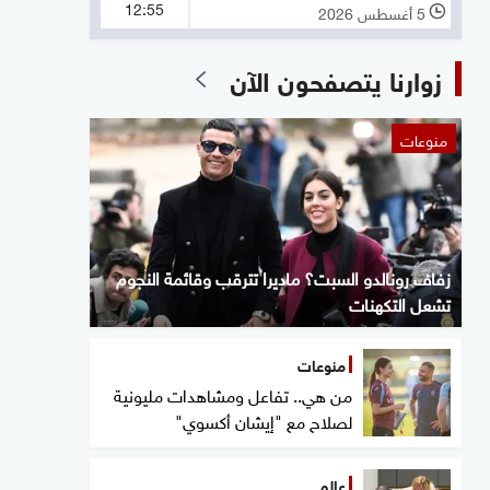
12:55
5 أغسطس 2026
l
زوارنا يتصفحون الآن
منوعات
زفاف رونالدو السبت؟ ماديرا تترقب وقائمة النجوم
تشعل التكهنات
منوعات
من هي.. تفاعل ومشاهدات مليونية
لصلاح مع "إيشان أكسوي"
عالم