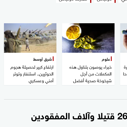
علوم
شرق أوسط
ة
خبراء يوصون بتناول هذه
ارتفاع كبير لحصيلة هجوم
حا
المكملات من أجل
الحوثيين.. استنفار وتوتر
شيخوخة صحية أفضل
أمني وعسكري