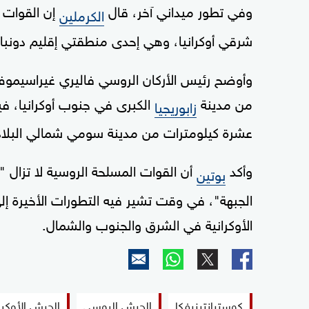
وفي تطور ميداني آخر، قال
إن القوات 
الكرملين
شرقي أوكرانيا، وهي إحدى منطقتي إقليم دونب
وأوضح رئيس الأركان الروسي فاليري غيراسيمو
من مدينة
الكبرى في جنوب أوكرانيا، في
زابوريجيا
عشرة كيلومترات من مدينة سومي شمالي البلاد
وأكد
أن القوات المسلحة الروسية لا تزال "
بوتين
الجبهة"، في وقت تشير فيه التطورات الأخيرة 
الأوكرانية في الشرق والجنوب والشمال.
كوستيانتينيفكا
الجيش الروسي
الجيش الأوكرا