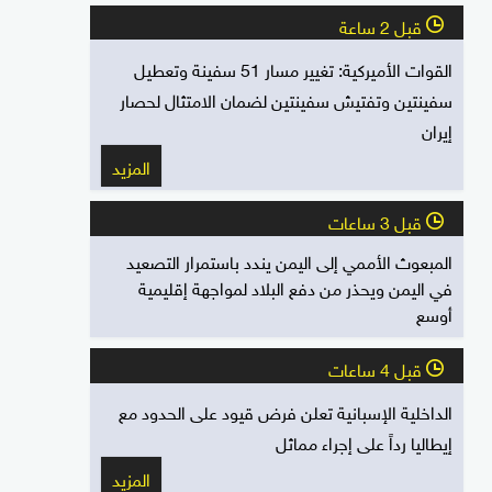
قبل 2 ساعة
l
القوات الأميركية: تغيير مسار 51 سفينة وتعطيل
سفينتين وتفتيش سفينتين لضمان الامتثال لحصار
إيران
المزيد
قبل 3 ساعات
l
المبعوث الأممي إلى اليمن يندد باستمرار التصعيد
في اليمن ويحذر من دفع البلاد لمواجهة إقليمية
أوسع
قبل 4 ساعات
l
الداخلية الإسبانية تعلن فرض قيود على الحدود مع
إيطاليا رداً على إجراء مماثل
المزيد