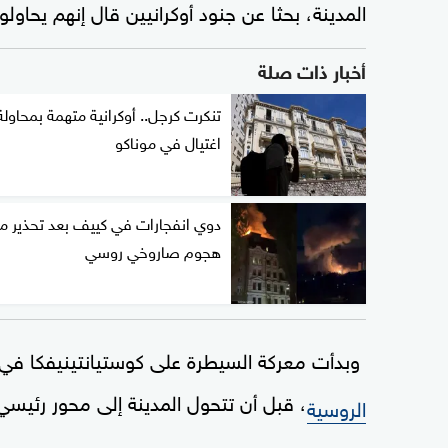
المدينة، بحثا عن جنود أوكرانيين قال إنهم يحاولو
أخبار ذات صلة
تنكرت كرجل.. أوكرانية متهمة بمحاولة
اغتيال في موناكو
دوي انفجارات في كييف بعد تحذير م
هجوم صاروخي روسي
وبدأت معركة السيطرة على كوستيانتينيفكا في نهاية عام 2025، عبر عملي
، قبل أن تتحول المدينة إلى محور رئيسي
الروسية