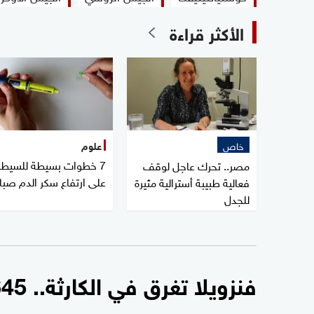
الأكثر قراءة
خاص
علوم
7 خطوات بسيطة للسيطر
مصر.. تحرك عاجل لوقف
على ارتفاع سكر الدم صبا
فعالية طبيبة أسترالية مثيرة
للجدل
فنزويلا تغرق في الكارثة.. 2645 قتيلا وآلاف المفقودين