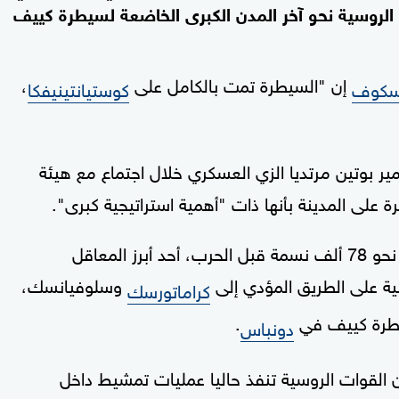
 الروسية نحو آخر المدن الكبرى الخاضعة لسيطرة كييف
إن "السيطرة تمت بالكامل على
،
يسكوف
كوستيانتينيفكا
ر بوتين مرتديا الزي العسكري خلال اجتماع مع هيئة
لى المدينة بأنها ذات "أهمية استراتيجية كبرى".
وتعد كوستيانتينيفكا، التي كان عدد سكانها يبلغ نحو 78 ألف نسمة قبل الحرب، أحد أبرز المعاقل
سية على الطريق المؤدي إلى
وسلوفيانسك،
كراماتورسك
سيطرة كييف في
.
دونباس
القوات الروسية تنفذ حاليا عمليات تمشيط داخل