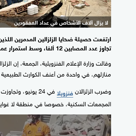
لا يزال آلاف الأشخاص في عداد المفقودين
تجاوز عدد المصابين 12 ألفا، وسط استمرار عمليات البحث عن آلاف المفقودين تحت الأنقاض.
منازلهم، في واحدة من أعنف الكوارث الطبيعية ا
وضرب الزلزالان
في 24 يونيو، وتجا
فنزويلا
المجمعات السكنية، خصوصا في منطقة لا غوايرا