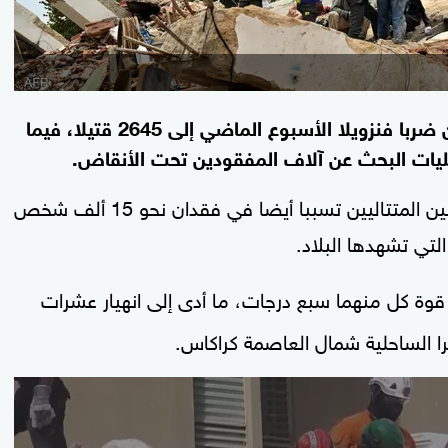
ارتفعت حصيلة ضحايا الزلزالين المدمرين اللذين ضربا فنزويلا الأسبوع الماضي إلى 2645 قتيلا، فيما
وقالت وزارة الإعلام الفنزويلية، الجمعة، إن الزلزالين المتتاليين تسببا أيضا في فقدان نحو 15 ألف شخص
لتي تشهدها البلاد.
وزت قوة كل منهما سبع درجات، ما أدى إلى انهيار عشرات
 الساحلية شمال العاصمة كراكاس.
0
seconds
of