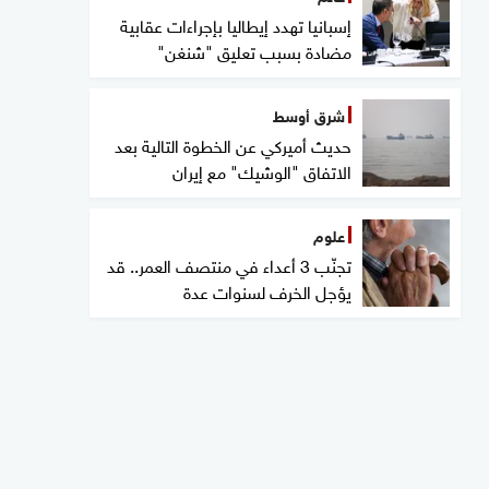
إسبانيا تهدد إيطاليا بإجراءات عقابية
مضادة بسبب تعليق "شنغن"
شرق أوسط
حديث أميركي عن الخطوة التالية بعد
الاتفاق "الوشيك" مع إيران
علوم
تجنّب 3 أعداء في منتصف العمر.. قد
يؤجل الخرف لسنوات عدة