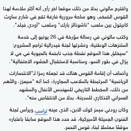
واقترح مالوني بدلا من ذلك موقعا آخر رأى أنه أكثر ملاءمة لهذا
القوس الضخم، وهو ساحة مرورية فارغة تقع في شارع ساوث
كابيتول بين ملعب "ناشونالز بارك" وملعب "أودي فيلد".
وكتب مالوني في رسالة مؤرخة في 26 يونيو إلى خدمة
المتنزهات الوطنية، ونشرتها لجنة فيدرالية تراجع المشروع:
"سيخلق هذا الموقع نقطة جذب نابضة بالحيوية في حي لا
يزال في طور النمو، ومناسبة لاستقبال الحشود الاحتفالية".
وأضاف أن إقامة القوس هناك قد تجعله رمزا لـ"الانتصارات
الرياضية" المرتبطة بالملاعب المجاورة، كما أنه "سيعزز، والأهم
من ذلك، المخطط التاريخي للمهندس الأنفال والمشهد
العمراني التذكاري للمدينة، بدلا من الانتقاص منه".
وكان رودني ميمز كوك الابن، الذي عينه
ويرأس لجنة
ترامب
الفنون الجميلة الأميركية، قد حدد هذا الموقع سابقا باعتباره
موقعًا محتملا لبناء قوس النصر.