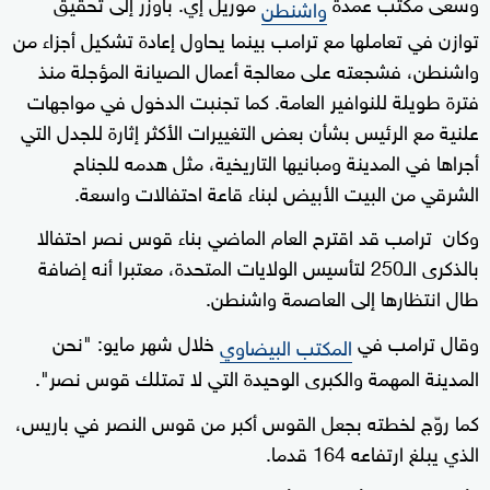
وسعى مكتب عمدة
موريل إي. باوزر إلى تحقيق
واشنطن
توازن في تعاملها مع ترامب بينما يحاول إعادة تشكيل أجزاء من
واشنطن، فشجعته على معالجة أعمال الصيانة المؤجلة منذ
فترة طويلة للنوافير العامة. كما تجنبت الدخول في مواجهات
علنية مع الرئيس بشأن بعض التغييرات الأكثر إثارة للجدل التي
أجراها في المدينة ومبانيها التاريخية، مثل هدمه للجناح
الشرقي من البيت الأبيض لبناء قاعة احتفالات واسعة.
وكان ترامب قد اقترح العام الماضي بناء قوس نصر احتفالا
بالذكرى الـ250 لتأسيس الولايات المتحدة، معتبرا أنه إضافة
طال انتظارها إلى العاصمة واشنطن.
وقال ترامب في
خلال شهر مايو: "نحن
المكتب البيضاوي
المدينة المهمة والكبرى الوحيدة التي لا تمتلك قوس نصر".
كما روّج لخطته بجعل القوس أكبر من قوس النصر في باريس،
الذي يبلغ ارتفاعه 164 قدما.