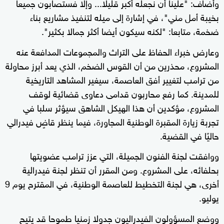
وأضاف: "علينا أن نجعله أكبر قليلا... وإلا فستصابون جميعا
بخيبة أمل مني"، في إشارة إلى ميله لتنفيذ مشاريع بناء
ضخمة، متابعا: "لكنه سيكون أيضا أكثر جمالا بكثير".
وعارض خبراء الحفاظ على التراث والمجموعات المدافعة عنه
المشروع، محذرين من أن القوس الضخم، الذي يعد أبرز محاولة
من ترامب لتغيير أفق العاصمة، سيغير المشاهد التاريخية
للمدينة. كما رفع محاربون قدامى دعاوى قضائية لوقف
المشروع، مؤكدين أن هذا الهيكل الشاهق سيؤثر سلبا في
تجربة زيارة المقبرة الوطنية المجاورة، فيما ينظر قاضٍ فيدرالي
حاليًا في القضية.
ووافقت لجنة الفنون الجميلة، التي عزز ترامب عضويتها
بحلفائه، على المشروع. ومن المقرر أن تنظر لجنة فيدرالية
أخرى، هي لجنة التخطيط للعاصمة الوطنية، في المقترح يوم 9
يوليو.
ووضع المسؤولون الفيدراليون جدولا زمنيا طموحا قد يتيح