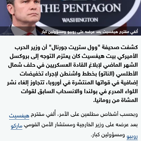
أُلغي مقترح هيغسيث بعد عرضه على روبيو ومسؤولين كبار
كشفت صحيفة "وول ستريت جورنال" أن وزير الحرب
الأميركي بيت هيغسيث كان يعتزم التوجه إلى بروكسل
الشهر الماضي لإبلاغ القادة العسكريين في حلف شمال
الأطلسي (الناتو) بخطط واشنطن لإجراء تخفيضات
إضافية في قواتها المنتشرة في أوروبا، تتجاوز إلغاء نشر
اللواء المدرع في بولندا والانسحاب السابق لقوات
المشاة من رومانيا.
وبحسب أشخاص مطلعين على الأمر، أُلغي مقترح
هيغسيث
بعد عرضه على وزير الخارجية ومستشار الأمن القومي
ماركو
ومسؤولين كبار.
روبيو