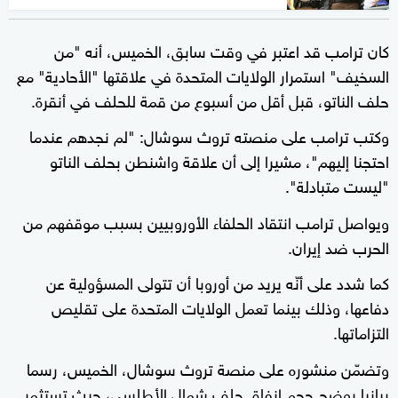
كان ترامب قد اعتبر في وقت سابق، الخميس، أنه "من
السخيف" استمرار الولايات المتحدة في علاقتها "الأحادية" مع
حلف الناتو، قبل أقل من أسبوع من قمة للحلف في أنقرة.
وكتب ترامب على منصته تروث سوشال: "لم نجدهم عندما
احتجنا إليهم"، مشيرا إلى أن علاقة واشنطن بحلف الناتو
"ليست متبادلة".
ويواصل ترامب انتقاد الحلفاء الأوروبيين بسبب موقفهم من
الحرب ضد إيران.
كما شدد على أنّه يريد من أوروبا أن تتولى المسؤولية عن
دفاعها، وذلك بينما تعمل الولايات المتحدة على تقليص
التزاماتها.
وتضمّن منشوره على منصة تروث سوشال، الخميس، رسما
بيانيا يوضح حجم إنفاق حلف شمال الأطلسي، حيث تستثمر