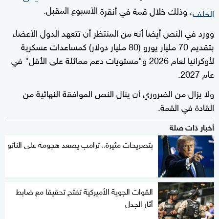
⁠الأسبوع المقبل.
، ‌وذلك خلال قمة في ‌أنقرة
الحلف
وورد في النص أيضا أنه من ⁠المنتظر ‌أن تتعهد الدول ⁠الأعضاء
بتقديم 70 مليار يورو (80 ⁠مليار دولار) كمساعدات عسكرية ​
لأوكرانيا ⁠لعام 2026 و"مستويات ​دعم مماثلة على الأقل" في ​
عام 2027.
ولا يزال من الضروري أن ينال النص الموافقة النهائية ​من
‌القادة في القمة.
أخبار ذات صلة
بتصريحات مثيرة.. ترامب يصعد هجومه على الناتو
القوات الجوية الأميركية تفتح تحقيقا مع ضابط
أثار الجدل