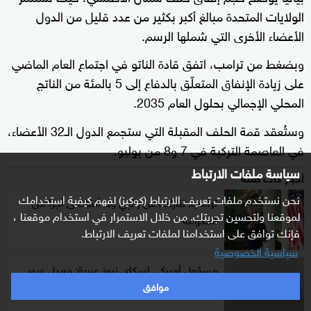
الولايات المتحدة مبالغ أكبر بكثير من عدد قليل من الدول
الأعضاء الأخرى التي شملها الرسم.
وبضغط من ترامب، اتفق قادة الناتو في اجتماع العام الماضي
على زيادة الإنفاق المتعلّق بالدفاع إلى 5 بالمئة من الناتج
المحلي الإجمالي بحلول العام 2035.
وستُعقد قمة الحلف المقبلة التي ستجمع الدول الـ32 الأعضاء،
في العاصمة التركية في 7 و8 من يوليو.
سياسة ملفات الارتباط
أخبار ذات صلة
نحن نستخدم ملفات تعريف الارتباط (كوكيز) لفهم كيفية استخدامك
ترامب: تنازلت عن راتبي ولا أتقاضى أجرا من
لموقعنا ولتحسين تجربتك. من خلال الاستمرار في استخدام موقعنا ،
الحكومة
فإنك توافق على استخدامنا لملفات تعريف الارتباط.
سياسية الخصوصية
مسؤول أميركي لسكاي نيوز عربية: معدل عبور
السفن في هرمز مرتفع
موافق