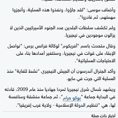
وأضاف موسى: "لقد جاؤوا، ونفذوا هذه العملية، وأنجزوا
مهمتهم، ثم غادروا".
ولم تكشف سلطات البلدين عدد الجنود الأميركيين الذين لا
يزالون موجودين في نيجيريا.
وقال متحدث باسم "أفريكوم" لوكالة فرانس برس: "نواصل
الإبقاء على قوات في نيجيريا، وستتغير أعدادها بناء على
الاحتياجات العملياتية".
وأكد الجنرال أندرسون أن الجيش النيجيري "نشط للغاية" منذ
العملية التي جرت في مايو.
ويشهد شمال شرق نيجيريا تمردا جهاديا منذ عام 2009، قادته
في البداية جماعة "
"، ثم جماعة منشقة ومنافسة
بوكو حرام
لها، هي "تنظيم الدولة الإسلامية - ولاية غرب إفريقيا".
أخبار ذات صلة