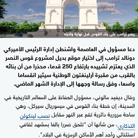
يصر ترامب على بناء القوس قبل نهاية ولايته
دعا مسؤول في العاصمة واشنطن إدارة الرئيس الأميركي
دونالد ترامب إلى اختيار موقع بديل لمشروع قوس النصر
الذي يعتزم تشييده بارتفاع 250 قدما، محذرا من أن بنائه
بالقرب من مقبرة أرلينغتون الوطنية سيثير انقساما
واسعا، وفق رسالة وجهها إلى الإدارة الشهر الماضي.
وقال ديفيد مالوني، مسؤول الحفاظ على المعالم التاريخية في
المدينة، إن خطة بناء القوس في ميموريال سيركل، وهي
ساحة مرورية دائرية تقع عبر النهر مقابل
نصب لينكولن
، من شأنها أن "تلحق ضررا بالغا بمشهد ثقافي
التذكاري
استثنائي وأحد أهم الأماكن الرمزية في البلاد".