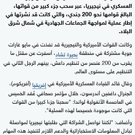
العسكري في نيجيريا، عبر سحب جزء كبير من قواتها،
البالغ قوامها نحو 200 جندي، والتي كانت قد نشرتها في
إطار عملية لمواجهة الجماعات الجهادية في شمال شرق
البلاد.
وكانت القوات الأميركية والنيجيرية قد نفذت في مايو غارات
جوية مشتركة في منطقة
، أسفرت عن مقتل ما
بحيرة تشاد
يقرب من 200 عنصر من تنظيم داعش، بينهم الرجل الثاني في
التنظيم على مستوى العالم.
وقال قائد القيادة العسكرية الأميركية في
(أفريكوم)،
إفريقيا
الجنرال داغفين أندرسون، خلال مؤتمر صحافي عُقد الخميس
في العاصمة الأنغولية لواندا: "سحبنا جزءا كبيرا من القوات
التي كانت موجودة خصيصا لهذه العملية".
وأضاف: "لكننا نواصل الشراكة التي طلبتها نيجيريا لمواصلة
تبادل المعلومات الاستخباراتية والدعم اللازم لتنفيذ هذه المهام