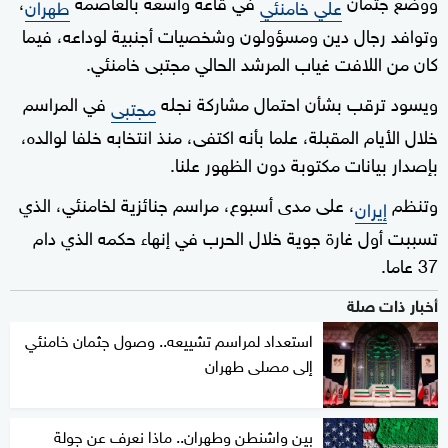
ووضع جثمان
في قاعة واسعة بالعاصمة
،
علي خامنئي
طهران
وتوافد رجال دين ومسؤولون وشخصيات أجنبية لوداعه، فيما
كان من اللافت غياب المرشد الحالي مجتبى خامنئي.
ويسود ترقب بشأن احتمال مشاركة نجله
في المراسم
مجتبى
خلال الأيام المقبلة، علما بأنه اكتفى، منذ انتخابه خلفا لوالده،
بإصدار بيانات مكتوبة دون الظهور علنا.
وتنظم
، على مدى أسبوع، مراسم جنائزية لخامنئي، الذي
إيران
تسببت أول غارة جوية خلال الحرب في إنهاء حكمه الذي دام
37 عاما.
أخبار ذات صلة
استعداد لمراسم تشييعه.. وصول جثمان خامنئي
إلى مصلى طهران
بين واشنطن وطهران.. ماذا نعرف عن جولة