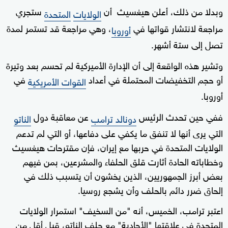
وبدلا من ذلك، أعلن هيغسيث أن
ستجري
الولايات
المتحدة
مراجعة لانتشار قواتها في
، وهي مراجعة قد تستمر لمدة
أوروبا
تصل إلى ستة أشهر.
وتشير هذه الواقعة إلى أن الإدارة الأميركية لم تحسم بعد وتيرة
أو حجم التخفيضات المحتملة في أعداد
في
القوات الأمريكية
أوروبا.
ففي حين تحدث الرئيس
عن معاقبة دول
دونالد ترامب
الناتو
التي يرى أنها لا تنفق ما يكفي على دفاعها، أو التي لم تدعم
الولايات المتحدة في حربها مع إيران، فإن مقترحات هيغسيث
وخطاباته الحادة أثارت قلق الحلفاء والمشرعين، بمن فيهم
بعض أبرز الجمهوريين، الذين يخشون أن يتسبب ذلك في
إلحاق ضرر دائم بالحلف وأن يشجع روسيا.
اعتبر ترامب، الخميس، أنه "من السخيف" استمرار الولايات
المتحدة في علاقتها "الأحادية" مع حلف الناتو، قبل أقل من