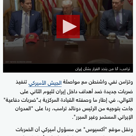
seconds
of
1
minute,
51
seconds
ترامب: أنا من يتخذ القرار بشأن إيران
وتزامن نفي واشنطن مع مواصلة
تنفيذ
الجيش الأميركي
ضربات جديدة ضد أهداف داخل إيران لليوم الثاني على
التوالي، في إطار ما وصفته القيادة المركزية بـ"ضربات دفاعية"
جاءت بتوجيه من الرئيس دونالد ترامب، ردا على "العدوان
الإيراني المستمر وغير المبرر".
ونقل موقع "أكسيوس" عن مسؤول أميركي أن الضربات