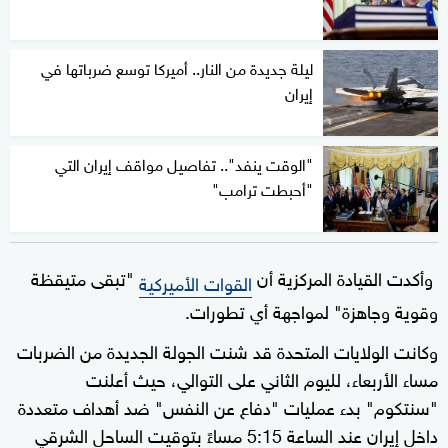
ليلة جديدة من النار.. أميركا توسع ضرباتها في
إيران
"الوقت ينفد".. تفاصيل مواقف إيران التي
"أحبطت ترامب"
وأكدت القيادة المركزية أن
"تبقى متيقظة
القوات الأميركية
وقوية وجاهزة" لمواجهة أي تطورات.
وكانت الولايات المتحدة قد شنت الجولة الجديدة من الضربات
مساء الأربعاء، لليوم الثاني على التوالي، حيث أعلنت
"سنتكوم" بدء عمليات "دفاع عن النفس" ضد أهداف متعددة
داخل إيران عند الساعة 5:15 مساءً بتوقيت الساحل الشرقي