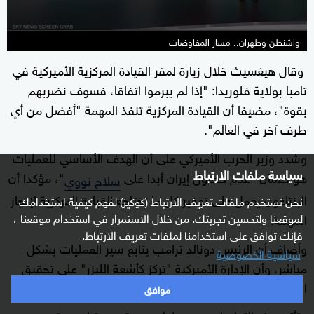
واشنطن وطهران.. مسار المفاوضات
وقال هيغسيث خلال زيارة لمقر القيادة المركزية الأميركية في
تامبا بولاية فلوريدا: "إذا لم يبرموا اتفاقا، فسوف نضربهم
بقوة"، مضيفا أن القيادة المركزية تنفذ المهمة "أفضل من أي
طرف آخر في العالم".
وشدد وزير الحرب الأميركي على أن الهدف الأساسي للعمليات
سياسة ملفات الارتباط
هو ضمان "عدم حصول إيران أبدا على
"، مؤكدا أن
سلاح نووي
البنتاغون يعمل على توفير كل ما تحتاجه القيادة المركزية لإنجاز
نحن نستخدم ملفات تعريف الارتباط (كوكيز) لفهم كيفية استخدامك
لموقعنا ولتحسين تجربتك. من خلال الاستمرار في استخدام موقعنا ،
المهمة.
فإنك توافق على استخدامنا لملفات تعريف الارتباط.
وأضاف أن الرئيس دونالد ترامب يتابع سير العمليات بشكل
سياسية الخصوصية
مباشر، وأن الإدارة الأميركية "تركز كأشعة الليزر" على تحقيق
الأهداف العسكرية والاستراتيجية المحددة.
موافق