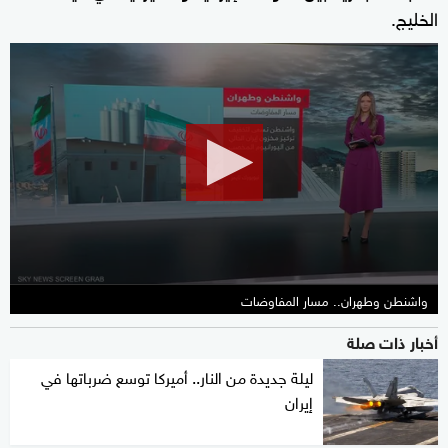
الخليج.
0
seconds
of
1
minute,
26
seconds
واشنطن وطهران.. مسار المفاوضات
أخبار ذات صلة
ليلة جديدة من النار.. أميركا توسع ضرباتها في
إيران