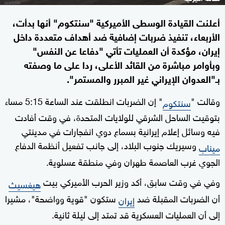
أعلنت القيادة الوسطى الأميركية "سنتكوم" أنها بدأت،
الأربعاء، تنفيذ ضربات إضافية ضد أهداف متعددة داخل
إيران، مؤكدة أن العمليات تأتي "دفاعا عن النفس"
وبأوامر مباشرة من القائد الأعلى، ردا على ما وصفته
بـ"العدوان الإيراني غير المبرر والمستمر".
وقالت "
" إن الضربات انطلقت عند الساعة 5:15 مساء
سنتكوم
بتوقيت الساحل الشرقي للولايات المتحدة، في وقت أفادت
فيه وسائل إعلام إيرانية بسماع دوي انفجارات في مدينتي
وسيريك جنوب البلاد، إلى جانب تفعيل أنظمة الدفاع
ميناب
الجوي غرب العاصمة طهران وفي منطقة عسلوية.
وفي في وقت سابق، أكد وزير الحرب الأميركي بيت
هيغسيث
أن الضربات المقبلة ضد
ستكون "قوية وواضحة"، مشيرا
إيران
إلى أن العمليات العسكرية قد تمتد إلى ليلة ثانية.