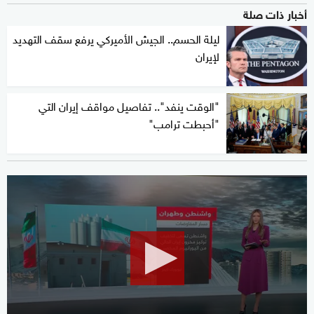
أخبار ذات صلة
ليلة الحسم.. الجيش الأميركي يرفع سقف التهديد
لإيران
"الوقت ينفد".. تفاصيل مواقف إيران التي
"أحبطت ترامب"
0
seconds
of
1
minute,
26
seconds