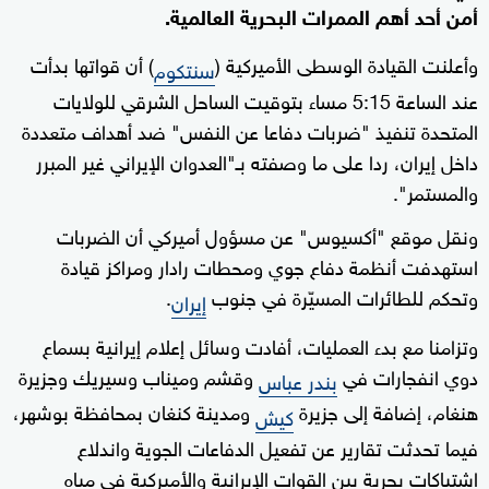
أمن أحد أهم الممرات البحرية العالمية.
وأعلنت القيادة الوسطى الأميركية (
) أن قواتها بدأت
سنتكوم
عند الساعة 5:15 مساء بتوقيت الساحل الشرقي للولايات
المتحدة تنفيذ "ضربات دفاعا عن النفس" ضد أهداف متعددة
داخل إيران، ردا على ما وصفته بـ"العدوان الإيراني غير المبرر
والمستمر".
ونقل موقع "أكسيوس" عن مسؤول أميركي أن الضربات
استهدفت أنظمة دفاع جوي ومحطات رادار ومراكز قيادة
وتحكم للطائرات المسيّرة في جنوب
.
إيران
وتزامنا مع بدء العمليات، أفادت وسائل إعلام إيرانية بسماع
دوي انفجارات في
وقشم وميناب وسيريك وجزيرة
بندر عباس
هنغام، إضافة إلى جزيرة
ومدينة كنغان بمحافظة بوشهر،
كيش
فيما تحدثت تقارير عن تفعيل الدفاعات الجوية واندلاع
اشتباكات بحرية بين القوات الإيرانية والأميركية في مياه