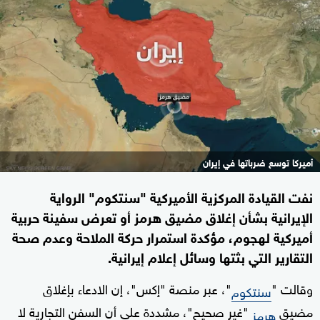
أميركا توسع ضرباتها في إيران
نفت القيادة المركزية الأميركية "سنتكوم" الرواية
الإيرانية بشأن إغلاق مضيق هرمز أو تعرض سفينة حربية
أميركية لهجوم، مؤكدة استمرار حركة الملاحة وعدم صحة
التقارير التي بثتها وسائل إعلام إيرانية.
وقالت "
"، عبر منصة "إكس"، إن الادعاء بإغلاق
سنتكوم
مضيق
"غير صحيح"، مشددة على أن السفن التجارية لا
هرمز