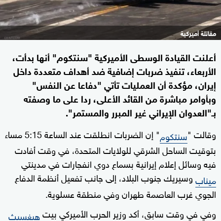
مقاتلة أميركية
أعلنت القيادة الوسطى الأميركية "سنتكوم" أنها بدأت،
الأربعاء، تنفيذ ضربات إضافية ضد أهداف متعددة داخل
إيران، مؤكدة أن العمليات تأتي "دفاعا عن النفس"
وبأوامر مباشرة من القائد الأعلى، ردا على ما وصفته
بـ"العدوان الإيراني غير المبرر والمستمر".
وقالت "
" إن الضربات انطلقت عند الساعة 5:15 مساء
سنتكوم
بتوقيت الساحل الشرقي للولايات المتحدة، في وقت أفادت
فيه وسائل إعلام إيرانية بسماع دوي انفجارات في مدينتي
وسيريك جنوب البلاد، إلى جانب تفعيل أنظمة الدفاع
ميناب
الجوي غرب العاصمة طهران وفي منطقة عسلوية.
وفي في وقت سابق، أكد وزير الحرب الأميركي بيت
هيغسيث