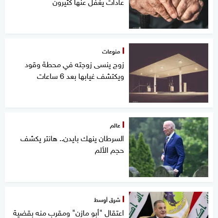
عادات يغفل عنها كثيرون
منوعات
زوج ينسى زوجته في محطة وقود
ويكتشف غيابها بعد 6 ساعات
عالم
السرطان ينهك بايدن.. هانتر يكشف
حجم الألم
شرق أوسط
اعتقال "أبو مازن" ومقرب منه بقضية