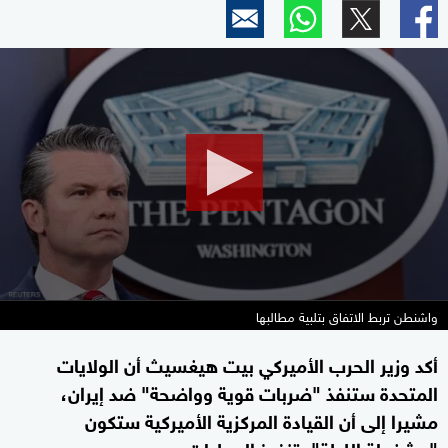
0
seconds
of
36
seconds
واشنطن تربط الاتفاق بتلبية مطالبها
أكد وزير الحرب الأميركي بيت هيغسيث أن الولايات
المتحدة ستنفذ "ضربات قوية وواضحة" ضد إيران،
مشيرا إلى أن القيادة المركزية الأميركية ستكون
"مشغولة الليلة" بتنفيذ العمليات.