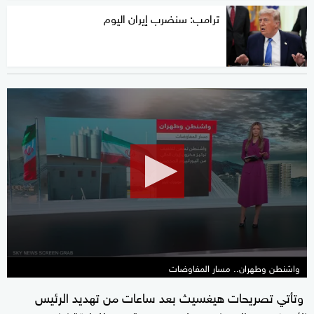
ترامب: سنضرب إيران اليوم
0
seconds
of
1
minute,
26
seconds
واشنطن وطهران.. مسار المفاوضات
وتأتي تصريحات هيغسيث بعد ساعات من تهديد الرئيس