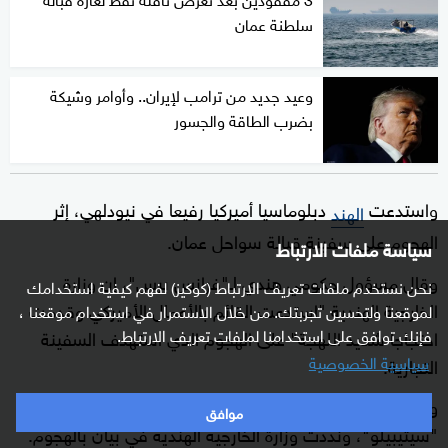
سلطنة عمان
وعيد جديد من ترامب لإيران.. وأوامر وشيكة
بضرب الطاقة والجسور
واستدعت
دبلوماسيا أميركيا رفيعا في نيودلهي، إثر
الهند
الهجوم على سفينة قبالة سواحل عمان.
سياسة ملفات الارتباط
وقال مسؤول حكومي هندي لـ"فرانس برس"، إن وزارة
نحن نستخدم ملفات تعريف الارتباط (كوكيز) لفهم كيفية استخدامك
الخارجية الهندية "استدعت القائم بالأعمال الأميركي وقدمت
لموقعنا ولتحسين تجربتك. من خلال الاستمرار في استخدام موقعنا ،
فإنك توافق على استخدامنا لملفات تعريف الارتباط.
احتجاجا شديد اللهجة" على الهجوم الذي استهدف السفينة
سياسية الخصوصية
التجارية.
وأنقذ 21 آخرون من أفراد الطاقم الهنود للسفينة التجارية
موافق
"سيتيبيلو"، ونددت وزارة الخارجية الهندية في بيان بالهجوم.