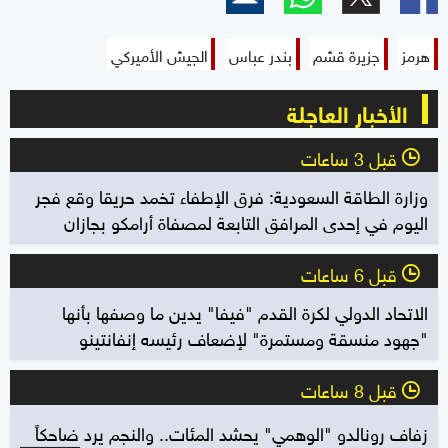
هرمز
جزيرة قشم
بندر عباس
الجيش الأميركي
الأخبار العاجلة
قبل 3 ساعات
l
وزارة الطاقة السعودية: فرق الإطفاء تخمد حريقا وقع فجر
اليوم في إحدى المرافق التابعة لمصفاة أرامكو بجازان
قبل 6 ساعات
l
الاتحاد الدولي لكرة القدم "فيفا" يدين ما وصفها بأنها
"جهود منسقة ومستمرة" لإضعاف رئيسه إنفانتينو
قبل 8 ساعات
l
زفاف رونالدو "الوهمي" يحشد المئات.. والنجم يرد ضاحكاً