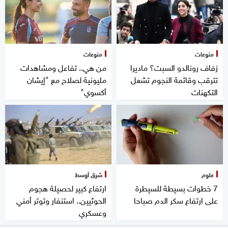
منوعات
منوعات
زفاف رونالدو السبت؟ ماديرا
من هي.. تفاعل ومشاهدات
تترقب وقائمة النجوم تشعل
مليونية لصلاح مع "إيشان
التكهنات
أكسوي"
علوم
شرق أوسط
7 خطوات بسيطة للسيطرة
ارتفاع كبير لحصيلة هجوم
على ارتفاع سكر الدم صباحا
الحوثيين.. استنفار وتوتر أمني
وعسكري