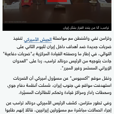
seconds
ترامب: أنا من يتخذ القرار بشأن إيران
وتزامن نفي واشنطن مع مواصلة
تنفيذ
الجيش الأميركي
ضربات جديدة ضد أهداف داخل إيران لليوم الثاني على
التوالي، في إطار ما وصفته القيادة المركزية بـ"ضربات دفاعية"
جاءت بتوجيه من الرئيس دونالد ترامب، ردا على "العدوان
الإيراني المستمر وغير المبرر".
ونقل موقع "أكسيوس" عن مسؤول أميركي أن الضربات
استهدفت مواقع في جنوب إيران، شملت أنظمة دفاع جوي
ومحطات رادار ومراكز قيادة وتحكم للطائرات المسيّرة.
وفي تطور متزامن، كشف الرئيس الأميركي دونالد ترامب عن
إجراء اتصالات مباشرة مع مسؤولين إيرانيين، قائلا إنهم طلبوا