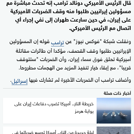
قال الرئيس الأميركي دونالد ترامب إنه تحدث مباشرة مع
مسؤولين إيرانيين طلبوا منه وقف الضربات الأميركية
على إيران، في حين سارعت طهران إلى نفي إجراء أي
اتصال مع الرئيس الأميركي.
ونقلت شبكة "فوكس نيوز" عن
قوله إن المسؤولين
ترامب
الإيرانيين طلبوا وقف القصف، مؤكدا أن طائرات مقاتلة
أميركية تحلق فوق سماء إيران، وأن الضربات "ستتوقف
قريبا"، مع إبقاء خيار تنفيذ المزيد من الهجمات مطروحا.
وأضاف ترامب أن الضربات الأخيرة لم تشارك فيها
.
إسرائيل
أخبار ذات صلة
خريطة النار.. أميركا تضرب دفاعات إيران على
بوابة هرمز
ليلة جديدة من النار.. أميركا توسع ضرباتها في