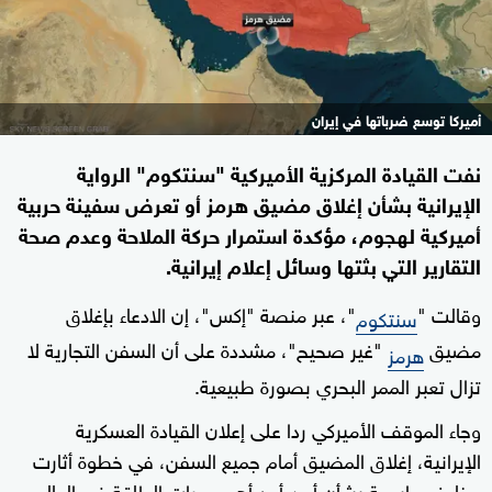
أميركا توسع ضرباتها في إيران
نفت القيادة المركزية الأميركية "سنتكوم" الرواية
الإيرانية بشأن إغلاق مضيق هرمز أو تعرض سفينة حربية
أميركية لهجوم، مؤكدة استمرار حركة الملاحة وعدم صحة
التقارير التي بثتها وسائل إعلام إيرانية.
وقالت "
"، عبر منصة "إكس"، إن الادعاء بإغلاق
سنتكوم
مضيق
"غير صحيح"، مشددة على أن السفن التجارية لا
هرمز
تزال تعبر الممر البحري بصورة طبيعية.
وجاء الموقف الأميركي ردا على إعلان القيادة العسكرية
الإيرانية، إغلاق المضيق أمام جميع السفن، في خطوة أثارت
مخاوف واسعة بشأن أمن أحد أهم ممرات الطاقة في العالم.