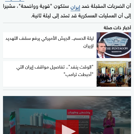
أن الضربات المقبلة ضد
ستكون "قوية وواضحة"، مشيرا
إيران
إلى أن العمليات العسكرية قد تمتد إلى ليلة ثانية.
أخبار ذات صلة
ليلة الحسم.. الجيش الأميركي يرفع سقف التهديد
لإيران
"الوقت ينفد".. تفاصيل مواقف إيران التي
"أحبطت ترامب"
0
seconds
of
1
minute,