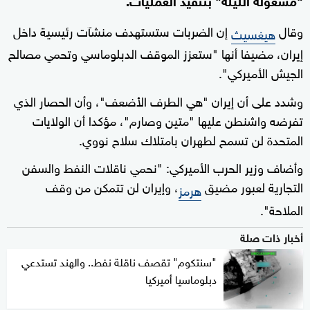
وقال
إن الضربات ستستهدف منشآت رئيسية داخل
هيغسيث
إيران، مضيفا أنها "ستعزز الموقف الدبلوماسي وتحمي مصالح
الجيش الأميركي".
وشدد على أن إيران "هي الطرف الأضعف"، وأن الحصار الذي
تفرضه واشنطن عليها "متين وصارم"، مؤكدا أن الولايات
المتحدة لن تسمح لطهران بامتلاك سلاح نووي.
وأضاف وزير الحرب الأميركي: "نحمي ناقلات النفط والسفن
التجارية لعبور مضيق
، وإيران لن تتمكن من وقف
هرمز
الملاحة".
أخبار ذات صلة
"سنتكوم" تقصف ناقلة نفط.. والهند تستدعي
دبلوماسيا أميركيا