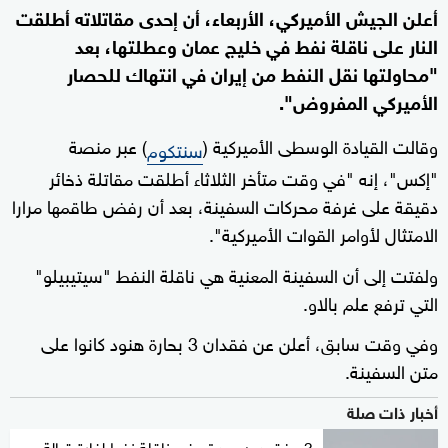
أعلن الجيش الأميركي، الأربعاء، أن إحدى مقاتلاته أطلقت
النار على ناقلة نفط في خليج عمان وعطلتها، بعد
"محاولتها نقل النفط من إيران في انتهاك للحصار
الأميركي المفروض".
وقالت القيادة الوسطى الأميركية (
) عبر منصة
سنتكوم
"إكس"، إنه "في وقت متأخر الثلاثاء أطلقت مقاتلة ذخائر
دقيقة على غرفة محركات السفينة، بعد أن رفض طاقمها مرارا
الامتثال لأوامر القوات الأميركية".
ولفتت إلى أن السفينة المعنية هي ناقلة النفط "سيتيبيلو"
التي ترفع علم بالاو.
وفي وقت سابق، أعلن عن فقدان 3 بحارة هنود كانوا على
متن السفينة.
أخبار ذات صلة
3 مفقودين بعد تعرض ناقلة نفط لغارة قبالة