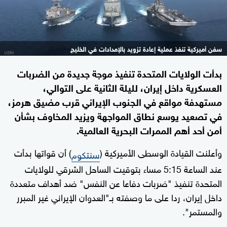
سفن أميركية تنفذ عملية إعادة تزويد بالإمدادات في الخليج
بدأت الولايات المتحدة تنفيذ موجة جديدة من الضربات
العسكرية داخل إيران، لليلة الثانية على التوالي،
مستهدفة مواقع في الجنوب الإيراني قرب مضيق هرمز،
في تصعيد يوسع نطاق المواجهة ويزيد المخاوف بشأن
أمن أحد أهم الممرات البحرية العالمية.
وأعلنت القيادة الوسطى الأميركية (
) أن قواتها بدأت
سنتكوم
عند الساعة 5:15 مساء بتوقيت الساحل الشرقي للولايات
المتحدة تنفيذ "ضربات دفاعا عن النفس" ضد أهداف متعددة
داخل إيران، ردا على ما وصفته بـ"العدوان الإيراني غير المبرر
والمستمر".