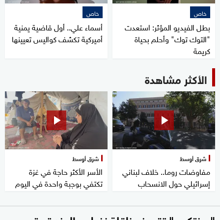
خاص
خاص
بطل الفيديو المؤثر: استعدت
أسماء علي.. أول قاضية يمنية
"التوك توك" وأحلم بحياة
أميركية تكشف كواليس تعيينها
كريمة
الأكثر مشاهدة
شرق أوسط
شرق أوسط
مفاوضات روما.. خلاف لبناني
الأسر الأكثر حاجة في غزة
إسرائيلي حول الانسحاب
تكتفي بوجبة واحدة في اليوم
"سنتكوم" تقصف ناقلة نفط.. والهند تستدعي