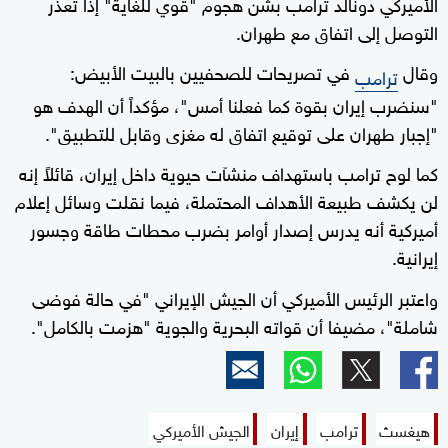
الأميركي دونالد ترامب بشن هجوم "قوي للغاية" إذا تعذر
التوصل إلى اتفاق مع طهران.
وقال
في تصريحات للصحفيين بالبيت الأبيض:
ترامب
"سنضرب إيران بقوة كما فعلنا أمس"، مؤكداً أن الهدف هو
"إجبار طهران على توقيع اتفاق له مغزى وقابل للتطبيق".
كما لوح ترامب باستهداف منشآت حيوية داخل إيران، قائلاً إنه
لن يكشف طبيعة الأهداف المحتملة، فيما نقلت وسائل إعلام
أميركية أنه يدرس إصدار أوامر بضرب محطات طاقة وجسور
إيرانية.
واعتبر الرئيس الأميركي أن الجيش الإيراني "في حالة فوضى
شاملة"، مضيفا أن قواته البحرية والجوية "هزمت بالكامل".
هيغسث
ترامب
إيران
الجيش الأميركي