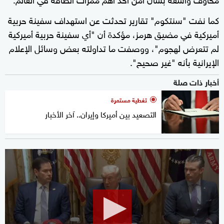
كما نفت "سنتكوم" تقارير تحدثت عن استهداف سفينة حربية
أميركية في مضيق هرمز، مؤكدة أن "أي سفينة حربية أميركية
لم تتعرض لهجوم"، ووصفت ما تداولته بعض وسائل الإعلام
الإيرانية بأنه "غير صحيح".
أخبار ذات صلة
تغطية مستمرة
التصعيد بين أميركا وإيران.. آخر الأخبار
0
seconds
of
1
minute,
51