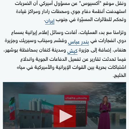
ونقل موقع "أكسيوس" عن مسؤول أميركي أن الضربات
استهدفت أنظمة دفاع جوي ومحطات رادار ومراكز قيادة
وتحكم للطائرات المسيّرة في جنوب
.
إيران
وتزامنا مع بدء العمليات، أفادت وسائل إعلام إيرانية بسماع
دوي انفجارات في
وقشم وميناب وسيريك وجزيرة
بندر عباس
هنغام، إضافة إلى جزيرة
ومدينة كنغان بمحافظة بوشهر،
كيش
فيما تحدثت تقارير عن تفعيل الدفاعات الجوية واندلاع
اشتباكات بحرية بين القوات الإيرانية والأميركية في مياه
الخليج.
0
seconds
of
1
minute,
26
seconds