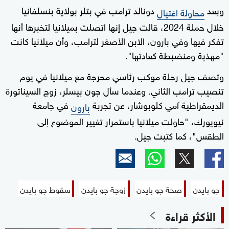
وبعد
دونالد ترامب في بتلر بولاية بنسلفانيا
محاولة اغتيال
خلال حملة 2024، قالت جيل إنها اتصلت بميلانيا لتخبرها أنها
تفكر فيها وفي بارون، الابن الأصغر لترامب، وأن ميلانيا كانت
"مهذبة ومنضبطة كعادتها".
وتصف جيل رحلة موكب رئاسي محرجة مع ميلانيا في يوم
تنصيب ترامب الثاني. وعندما سأل جون بيسلر، زوج السيناتورة
الديمقراطية آمي كلوبوشار، عن تجربة
في جامعة
بارون
نيويورك، "حاولت ميلانيا باستمرار تغيير الموضوع إلى
الطقس"، كما كتبت جيل.
جو بايدن
صحة جو بايدن
زوجة جو بايدن
سقوط جو بايدن
الأكثر قراءة