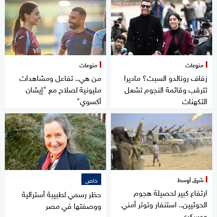
منوعات
منوعات
زفاف رونالدو السبت؟ ماديرا
من هي.. تفاعل ومشاهدات
تترقب وقائمة النجوم تشعل
مليونية لصلاح مع "إيشان
التكهنات
أكسوي"
شرق أوسط
خاص
ارتفاع كبير لحصيلة هجوم
حظر رسمي لطبيبة أسترالية
الحوثيين.. استنفار وتوتر أمني
ووصفتها في مصر
وعسكري