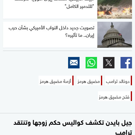
"للتدمير الكامل"
تصويت جديد داخل النواب الأميركي بشأن حرب
إيران.. ما تأثيره؟
دونالد ترامب
مضيق هرمز
أزمة مضيق هرمز
فتح مضيق هرمز
جيل بايدن تكشف كواليس حكم زوجها وتنتقد
ترامب