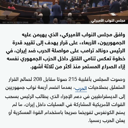
مجلس النواب الأميركي
وافق مجلس النواب الأميركي، الذي يهيمن عليه
الجمهوريون، الأربعاء، على قرار يهدف إلى تقييد قدرة
الرئيس دونالد ترامب على مواصلة الحرب ضد إيران، في
خطوة تعكس تنامي القلق داخل الحزب الجمهوري نفسه
إزاء الصراع المستمر منذ أكثر من ثلاثة أشهر.
وصوت المجلس بأغلبية 215 صوتا مقابل 208 لصالح القرار
المتعلق بصلاحيات
، بعدما انضم أربعة نواب جمهوريين
الحرب
إلى الديمقراطيين في دعم الإجراء الذي يطالب الرئيس بسحب
القوات الأمريكية المشاركة في العمليات داخل إيران، ما لم
يمنح الكونغرس تفويضا صريحا باستخدام القوة العسكرية أو
يعلن الحرب رسميا.