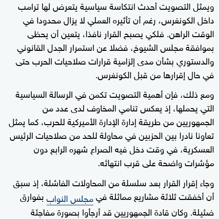
ويمثل التصويت أحدث انتكاسة سياسية يتعرض لها ترامب
داخل الكونغرس، رغم أن تأثيره العملي لا يزال محدودا في
الوقت الراهن. فلكي يصبح القرار نافذا، يتعين أن يحظى
بموافقة مجلس الشيوخ، فضلا عن استمرار الجدل القانوني
والدستوري بشأن مدى إلزامية قرارات صلاحيات الحرب حتى
في حال إقرارها من قبل الكونغرس.
ومع ذلك، فإن أهمية التصويت تكمن في الرسالة السياسية
التي يحملها، إذ يعكس تنامي المخاوف لدى عدد من
الجمهوريين من طريقة إدارة الإدارة الأميركية للحرب، كما يمثل
تعاونا نادرا بين الحزبين في محاولة للحد من صلاحيات الرئيس
العسكرية، في وقت دخل فيه الصراع شهره الرابع دون
مؤشرات واضحة على قرب انتهائه.
وجاء إقرار القرار بعد سلسلة من المحاولات الفاشلة، إذ سبق
أن أخفقت ثلاثة مشاريع مماثلة في
بفوارق
مجلس النواب
ضئيلة. وكان قادة الجمهوريين قد أرجأوا بصورة مفاجئة