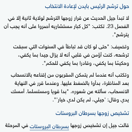
حول ترشح الرئيس بايدن لإعادة الانتخاب
لا تبدأ جيل الحديث عن قرار زوجها الترشح لولاية ثانية إلا في
الفصل 23. تكتب: "كل كبار مستشاريه أصروا على أنه يجب أن
يترشح".
وتضيف: "حتى لو كان قد تباطأ في السنوات التي سبقت
ترشحه، كنت أؤمن في قلبي أنه لا يزال جيدا بما يكفي،
وحكيمًا بما يكفي، وقادرا بما يكفي للحكم".
وتكتب أنه عندما لم يتمكن المقربون من إقناعه بالانسحاب
بعد المناظرة، بدأوا بالضغط عليها. وعندما قرر في النهاية
الانسحاب، سألته عن شعوره. "بدا قويا ومستسلما. أمسك
يدي وقال: 'جيلي، لم يكن لدي خيار'".
تشخيص زوجها بسرطان البروستات
قالت جيل إن تشخيص زوجها
في المرحلة
بسرطان البروستات