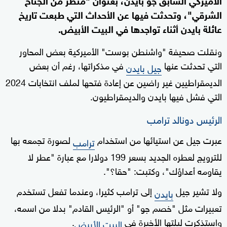
الشرقي"، وتحدثت فيها عن الأحداث التي طبعت تاريخ
عائلة بايدن أثناء تواجدها في البيت الأبيض.
ونقلت صحيفة "واشنطن بوست" الأميركية بعض المحاور
التي تحدثت عنها
في مذكراتها، رغم أن بعض
جيل بايدن
الديمقراطيين غير راضين عن إعادة فتحها لملف انتخابات 2024
التي فشل فيها بايدن والديمقراطيون.
الرئيس دونالد ترامب
عبرت جيل عن استيائها من استخدام
لصورة تجمعه بها
ترامب
للترويج لعطره الجديد بسعر 199 دولارا مع عبارة "عطر لا
يقاومه أعداؤك"، وكتبت: "حقا؟".
ولا تشير جيل
إلى ترامب كثيرا، وعندما تفعل تستخدم
بايدن
تعبيرات مثل "خصم جو" أو "الرئيس القادم" بدلا من اسمه،
واستذكرت ليلتها الأخيرة في
.
البيت الأبيض