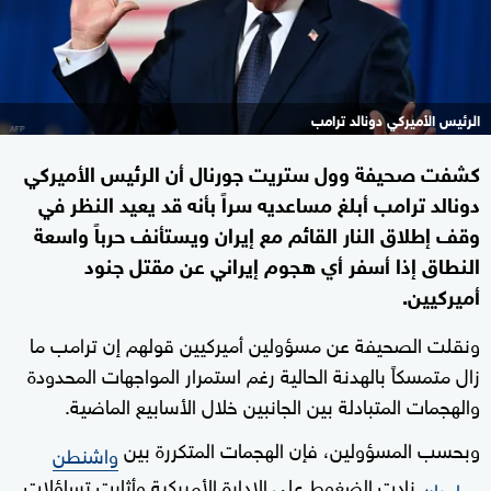
الرئيس الأميركي دونالد ترامب
كشفت صحيفة وول ستريت جورنال أن الرئيس الأميركي
دونالد ترامب أبلغ مساعديه سراً بأنه قد يعيد النظر في
وقف إطلاق النار القائم مع إيران ويستأنف حرباً واسعة
النطاق إذا أسفر أي هجوم إيراني عن مقتل جنود
أميركيين.
ونقلت الصحيفة عن مسؤولين أميركيين قولهم إن ترامب ما
زال متمسكاً بالهدنة الحالية رغم استمرار المواجهات المحدودة
والهجمات المتبادلة بين الجانبين خلال الأسابيع الماضية.
وبحسب المسؤولين، فإن الهجمات المتكررة بين
واشنطن
زادت الضغوط على الإدارة الأميركية وأثارت تساؤلات
وطهران