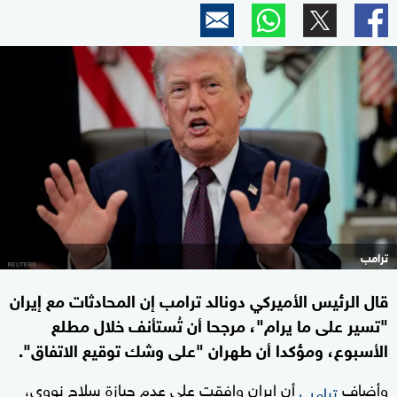
ترامب
قال الرئيس الأميركي دونالد ترامب إن المحادثات مع إيران
"تسير على ما يرام"، مرجحا أن تُستأنف خلال مطلع
الأسبوع، ومؤكدا أن طهران "على وشك توقيع الاتفاق".
وأضاف
أن إيران وافقت على عدم حيازة سلاح نووي،
ترامب