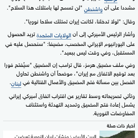
مشددا على أن
"لن تسمح لها بامتلاك هذا السلاح".
واشنطن
وقال: "لولا تدخلنا، لكانت إيران تمتلك سلاحا نوويا".
وأشار الرئيس الأميركي إلى أن
تريد الحصول
الولايات المتحدة
على اليورانيوم الإيراني المخصب، مضيفا: "سنحصل عليه في
المستقبل، وفي وقت ليس ببعيد".
وفي ملف مضيق هرمز، قال ترامب إن المضيق "سيُفتح فورا
بعد توقيع الاتفاق مع إيران"، موضحاً أن واشنطن تحاول
الفصل بين مسألة فتح المضيق والأعمال القتالية في
.
لبنان
وتأتي تصريحاته وسط تقارير عن اقتراب اتفاق أميركي إيراني
يشمل إعادة فتح المضيق وتمديد التهدئة واستئناف
المفاوضات النووية.
أخبار ذات صلة
البيت الأبيض: منشآت إيران النووية تعرضت