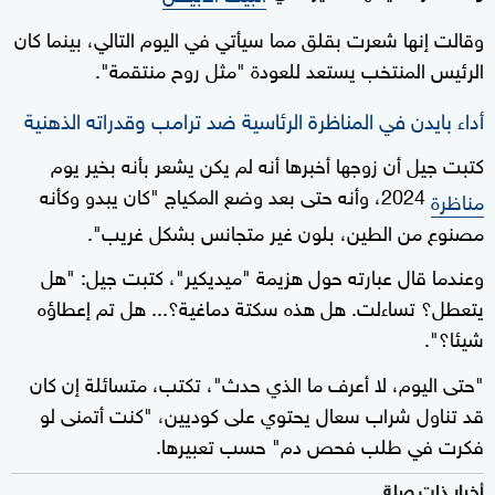
وقالت إنها شعرت بقلق مما سيأتي في اليوم التالي، بينما كان
الرئيس المنتخب يستعد للعودة "مثل روح منتقمة".
أداء بايدن في المناظرة الرئاسية ضد ترامب وقدراته الذهنية
كتبت جيل أن زوجها أخبرها أنه لم يكن يشعر بأنه بخير يوم
2024، وأنه حتى بعد وضع المكياج "كان يبدو وكأنه
مناظرة
مصنوع من الطين، بلون غير متجانس بشكل غريب".
وعندما قال عبارته حول هزيمة "ميديكير"، كتبت جيل: "هل
يتعطل؟ تساءلت. هل هذه سكتة دماغية؟... هل تم إعطاؤه
شيئا؟".
"حتى اليوم، لا أعرف ما الذي حدث"، تكتب، متسائلة إن كان
قد تناول شراب سعال يحتوي على كوديين، "كنت أتمنى لو
فكرت في طلب فحص دم" حسب تعبيرها.
أخبار ذات صلة