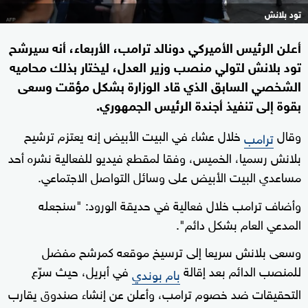
تود بلانش
أعلن الرئيس الأميركي دونالد ترامب، الأربعاء، أنه سيرشح
تود بلانش لتولي منصب وزير العدل، ليختار بذلك محاميه
الشخصي السابق الذي قاد الوزارة بشكل مؤقت وسعى
بقوة إلى تنفيذ أجندة الرئيس الجمهوري.
وقال
خلال عشاء في البيت الأبيض إنه يعتزم ترشيح
ترامب
بلانش رسميا، الخميس، وفقا لمقطع فيديو للفعالية نشره أحد
مساعدي البيت الأبيض على وسائل التواصل الاجتماعي.
وأضاف ترامب خلال فعالية في حديقة الورود: "سنجعله
المدعي العام بشكل دائم".
وسعى بلانش سريعا إلى ترسيخ موقعه كمرشح مفضل
للمنصب الدائم بعد إقالة
في أبريل، حيث سرّع
بام بوندي
التحقيقات ضد خصوم ترامب، وأعلن عن إنشاء صندوق يقارب