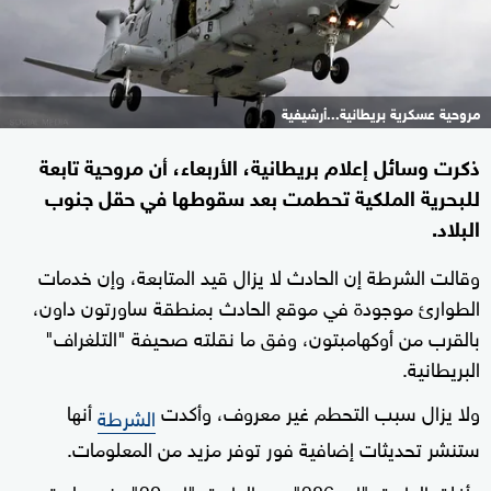
مروحية عسكرية بريطانية...أرشيفية
ذكرت وسائل إعلام بريطانية، الأربعاء، أن مروحية تابعة
للبحرية الملكية تحطمت بعد سقوطها في حقل جنوب
البلاد.
وقالت الشرطة إن الحادث لا يزال قيد المتابعة، وإن خدمات
الطوارئ موجودة في موقع الحادث بمنطقة ساورتون داون،
بالقرب من أوكهامبتون، وفق ما نقلته صحيفة "التلغراف"
البريطانية.
ولا يزال سبب التحطم غير معروف، وأكدت
أنها
الشرطة
ستنشر تحديثات إضافية فور توفر مزيد من المعلومات.
وأغلق الطريق "إيه 386" بين الطريق "إيه 30" عند ساورتون