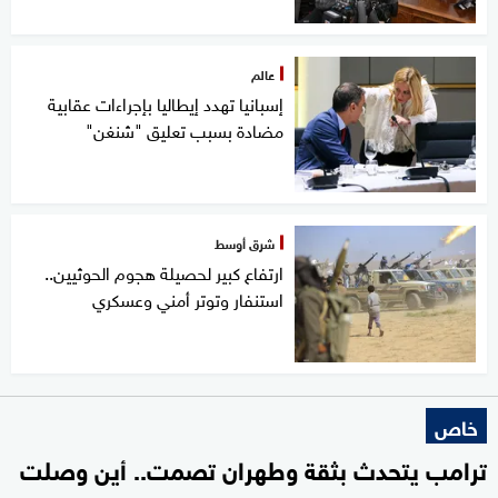
عالم
إسبانيا تهدد إيطاليا بإجراءات عقابية
مضادة بسبب تعليق "شنغن"
شرق أوسط
ارتفاع كبير لحصيلة هجوم الحوثيين..
استنفار وتوتر أمني وعسكري
خاص
ترامب يتحدث بثقة وطهران تصمت.. أين وصلت