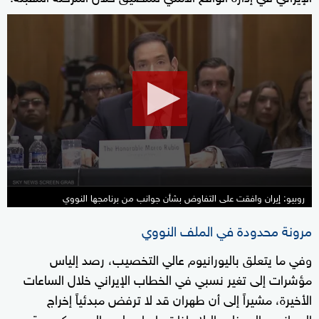
0
seconds
of
36
seconds
روبيو: إيران وافقت على التفاوض بشأن جوانب من برنامجها النووي
مرونة محدودة في الملف النووي
وفي ما يتعلق باليورانيوم عالي التخصيب، رصد إلياس
مؤشرات إلى تغير نسبي في الخطاب الإيراني خلال الساعات
الأخيرة، مشيراً إلى أن طهران قد لا ترفض مبدئياً إخراج
اليورانيوم إلى خارج البلاد إذا تم إيداعه لدى الصين كوديعة