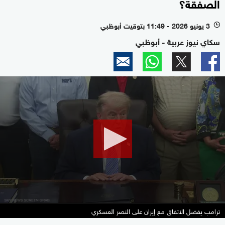
الصفقة؟
3 يونيو 2026 - 11:49 بتوقيت أبوظبي
l
سكاي نيوز عربية - أبوظبي
0
seconds
of
1
minute,
43
seconds
ترامب يفضل الاتفاق مع إيران على النصر العسكري