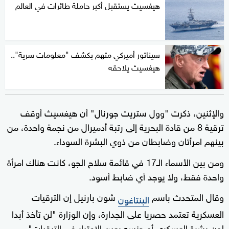
هيغسيث يستقبل أكبر حاملة طائرات في العالم
سيناتور أميركي متهم بكشف "معلومات سرية"..
هيغسيث يلاحقه
والإثنين، ذكرت "وول ستريت جورنال" أن هيغسيث أوقف
ترقية 8 من قادة البحرية إلى رتبة أدميرال من نجمة واحدة، من
بينهم امرأتان وضابطان من ذوي البشرة السوداء.
ومن بين الأسماء الـ17 في قائمة سلاح الجو، كانت هناك امرأة
واحدة فقط، ولا يوجد أي ضابط أسود.
وقال المتحدث باسم
شون بارنيل إن الترقيات
البنتاغون
العسكرية تعتمد حصريا على الجدارة، وإن الوزارة "لن تأخذ أبدا
لون بشرة العسكري أو جنسه بعين الاعتبار في الترقيات".