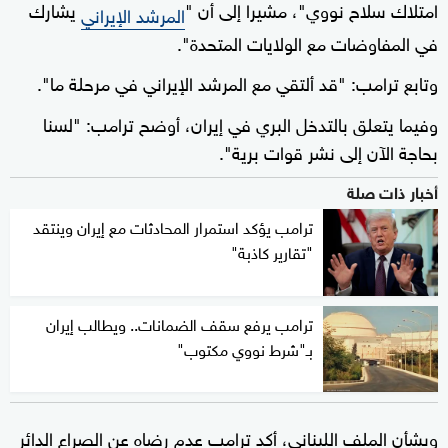
امتلاك سلاح نووي"، مشيرا إلى أن "
يشارك
المرشد الإيراني
في المفاوضات مع الولايات المتحدة".
وتابع ترامب: "قد ألتقي مع المرشد الإيراني في مرحلة ما".
وفيما يتعلق بالتدخل البري في إيران، أوضح ترامب: "لسنا
بحاجة الآن إلى نشر قوات برية".
أخبار ذات صلة
ترامب يؤكد استمرار المحادثات مع إيران وينتقد
"تقارير كاذبة"
ترامب يرفع سقف الضمانات.. ويطالب إيران
بـ"شرط نووي مكتوب"
وبشأن الملف اللبناني، أكد ترامب عدم رضاه عن الصراع الدائر