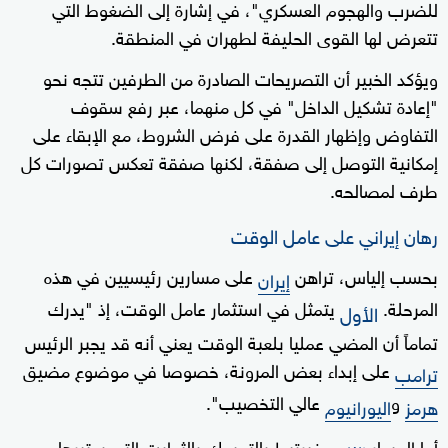
للضرب والهجوم العسكري"، في إشارة إلى الضغوط التي
تتعرض لها القوى الحليفة لطهران في المنطقة.
ويؤكد الخبير أن التصريحات الصادرة من الطرفين تتجه نحو
"إعادة تشكيل الداخل" في كل منهما، عبر رفع سقوف
التفاوض وإظهار القدرة على فرض الشروط، مع الإبقاء على
إمكانية التوصل إلى صفقة، لكنها صفقة تعكس تصورات كل
طرف لمصالحه.
رهان إيراني على عامل الوقت
بحسب إلياس، تراهن
على مسارين رئيسيين في هذه
إيران
المرحلة.
يتمثل في استثمار عامل الوقت، إذ "يدرك
الأول
تماماً أن المضي عمليا بلعبة الوقت يعني أنه قد يجبر الرئيس
على إبداء بعض المرونة، خصوصا في موضوع مضيق
ترامب
و
عالي التخصيب".
هرمز
اليورانيوم
أما المسار
فيرتبط بالتمسك بالثوابت التي يعتبرها