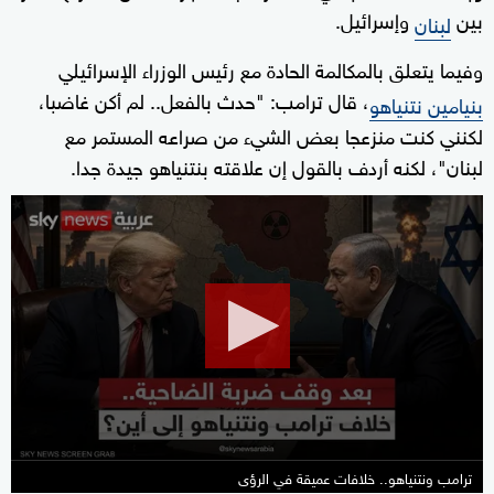
بين
وإسرائيل.
لبنان
وفيما يتعلق بالمكالمة الحادة مع رئيس الوزراء الإسرائيلي
، قال ترامب: "حدث بالفعل.. لم أكن غاضبا،
بنيامين نتنياهو
لكنني كنت منزعجا بعض الشيء من صراعه المستمر مع
لبنان"، لكنه أردف بالقول إن علاقته بنتنياهو جيدة جدا.
0
seconds
of
17
minutes,
14
seconds
ترامب ونتنياهو.. خلافات عميقة في الرؤى