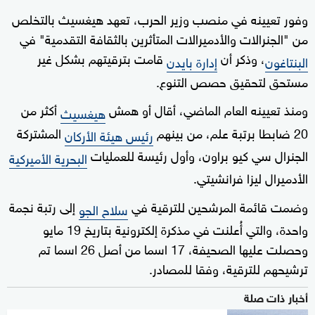
وفور تعيينه في منصب وزير الحرب، تعهد هيغسيث بالتخلص
من "الجنرالات والأدميرالات المتأثرين بالثقافة التقدمية" في
، وذكر أن
قامت بترقيتهم بشكل غير
البنتاغون
إدارة بايدن
مستحق لتحقيق حصص التنوع.
ومنذ تعيينه العام الماضي، أقال أو همش
أكثر من
هيغسيث
20 ضابطا برتبة علم، من بينهم
المشتركة
رئيس هيئة الأركان
الجنرال سي كيو براون، وأول رئيسة للعمليات
البحرية الأميركية
الأدميرال ليزا فرانشيتي.
وضمت قائمة المرشحين للترقية في
إلى رتبة نجمة
سلاح الجو
واحدة، والتي أُعلنت في مذكرة إلكترونية بتاريخ 19 مايو
وحصلت عليها الصحيفة، 17 اسما من أصل 26 اسما تم
ترشيحهم للترقية، وفقا للمصادر.
أخبار ذات صلة