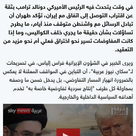
في وقت يتحدث فيه الرئيس الأميركي دونالد ترامب بثقة
عن اقتراب التوصل إلى اتفاق مع إيران، تؤكد طهران أن
تبادل الرسائل مع واشنطن متوقف منذ أيام، ما يطرح
تساؤلات بشأن حقيقة ما يجري خلف الكواليس، وما إذا
كانت المفاوضات تسير نحو اختراق فعلي أم نحو مزيد من
التعقيد.
ويرى الخبير في الشؤون الإيرانية فراس إلياس، في تصريحات
لـ"سكاي نيوز عربية"، أن التباين في المواقف المعلنة لا يعكس
بالضرورة انهيار المسار التفاوضي، بل يدخل ضمن ما وصفه
بمحاولة كل طرف "إنتاج سردية تفاوضية خاصة به" تخدم
أهدافه السياسية الداخلية والخارجية.
0
seconds
of
9