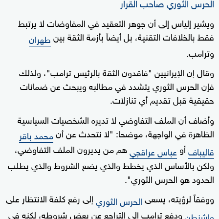
الحرس الثوري صاحب القرار
ويشير إلياس إلى أن جوهر التعقيد في المفاوضات لا يرتبط
فقط بالخلافات التقنية، بل أيضاً بأزمة الثقة بين
طهران
وترامب.
وقال إن الإيرانيين "فاقدون الثقة بالرئيس ترامب"، ولذلك
فإن الحرس الثوري يتشدد في مطالبه ويبحث عن ضمانات
حقيقية قبل تقديم أي تنازلات.
وأضاف أن الملف التفاوضي لا تديره الشخصيات السياسية
الظاهرة في الواجهة، موضحا: "لا نتحدث عن أن
محمد باقر
أو
هم من يديرون الملف التفاوضي،
قاليباف
عباس عراقجي
ولكن بالأساس الذي يخطط والذي يضع الشروط والذي يطلب
الحدود هو الحرس الثوري".
ووفقاً لرؤيته، يسعى
إلى رفع كلفة الانتظار على
الحرس الثوري
ودفع ترامب إلى التراجع عن بعض شروطه، لكنه في
واشنطن