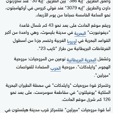
داون والطريق "إيه 3079" عند فولي كروس في أوكهامبتون،
نحو الساعة الخامسة صباحا من يوم الأربعاء.
ويقع موقع الحادث على بعد نحو 43 كم شمال قاعدة
"ديفونبورت"
في مدينة بليموث، وهي واحدة من أكبر
البحرية
القواعد البحرية في
الغربية وتضم جزءا من أسطول
أوروبا
الفرقاطات البريطانية من طراز "تايب 23".
وتشغل
نوعين من المروحيات: مروحية
البحرية البريطانية
الهجوم "وايلدكات"، مروحية
المضادة للغواصات
الحرب
"ميرلين".
وتتمركز قوة مروحيات "وايلدكات" في محطة الطيران البحرية
الملكية "يوفيلتون" في مقاطعة سومرست، على بعد نحو
126 كم شرق موقع الحادث.
أما قوة مروحيات "ميرلين" فتتمركز قرب مدينة هيلستون في