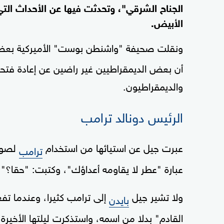
الجناح الشرقي"، وتحدثت فيها عن الأحداث التي 
الأبيض.
ونقلت صحيفة "واشنطن بوست" الأميركية بعض 
والديمقراطيون.
الرئيس دونالد ترامب
عبرت جيل عن استيائها من استخدام
ترامب
عبارة "عطر لا يقاومه أعداؤك"، وكتبت: "حقا؟".
ولا تشير جيل
إلى ترامب كثيرا، وعندما ت
بايدن
القادم" بدلا من اسمه، واستذكرت ليلتها الأخير