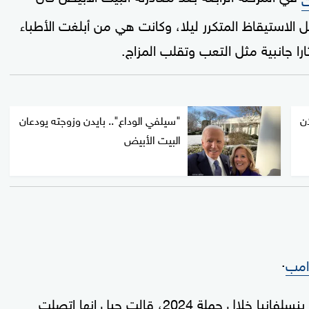
 الاستيقاظ المتكرر ليلا، وكانت هي من أبلغت الأطباء
ا جانبية مثل التعب وتقلب المزاج.
ان
"سيلفي الوداع".. بايدن وزوجته يودعان
البيت الأبيض
.
رامب
دونالد ترامب في بتلر بولاية بنسلفانيا خلال حملة 2024، قالت جيل إنها اتصلت