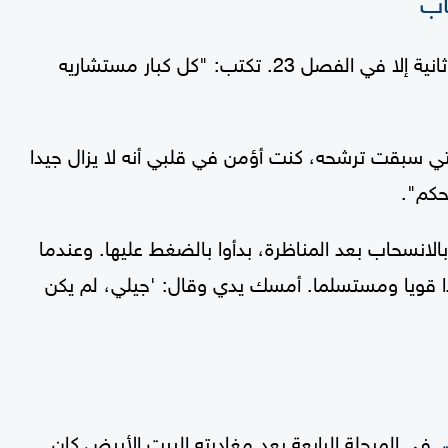
لا تبدأ جيل الحديث عن قرار زوجها الترشح لولاية ثانية إلا في الفصل 23. تكتب: "كل كبار مستشاريه
ي سبقت ترشحه، كنت أؤمن في قلبي أنه لا يزال جيدا
حكم".
الانسحاب بعد المناظرة، بدأوا بالضغط عليها. وعندما
دا قويا ومستسلما. أمسك يدي وقال: 'جيلي، لم يكن
في المرحلة الرابعة بعد مغادرته البيت الأبيض كان
ت