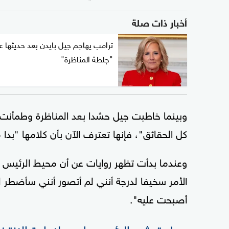
أخبار ذات صلة
ترامب يهاجم جيل بايدن بعد حديثها ع
"جلطة المناظرة"
وبينما خاطبت جيل حشدا بعد المناظرة وطمأنت ز
كل الحقائق"، فإنها تعترف الآن بأن كلامها "بدا 
وعندما بدأت تظهر روايات عن أن محيط الرئيس با
الأمر سخيفا لدرجة أنني لم أتصور أنني سأضطر للرد
أصبحت عليه".
حول ترشح الرئيس بايدن لإعادة الانتخ