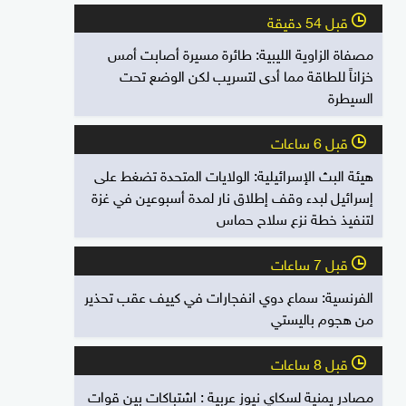
قبل 54 دقيقة
l
مصفاة الزاوية الليبية: طائرة مسيرة أصابت أمس
خزاناً للطاقة مما أدى لتسريب لكن الوضع تحت
السيطرة
قبل 6 ساعات
l
هيئة البث الإسرائيلية: الولايات المتحدة تضغط على
إسرائيل لبدء وقف إطلاق نار لمدة أسبوعين في غزة
لتنفيذ خطة نزع سلاح حماس
قبل 7 ساعات
l
الفرنسية: سماع دوي انفجارات في كييف عقب تحذير
من هجوم باليستي
قبل 8 ساعات
l
مصادر يمنية لسكاي نيوز عربية : اشتباكات بين قوات