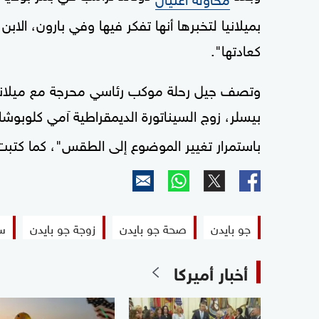
بميلانيا لتخبرها أنها تفكر فيها وفي بارون، الا
كعادتها".
وتصف جيل رحلة موكب رئاسي محرجة مع ميلانيا
بيسلر، زوج السيناتورة الديمقراطية آمي كلوبوشا
باستمرار تغيير الموضوع إلى الطقس"، كما كتبت
جو بايدن
صحة جو بايدن
زوجة جو بايدن
س
أخبار أميركا