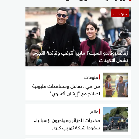
منوعات
زفاف رونالدو السبت؟ ماديرا تترقب وقائمة النجوم
تشعل التكهنات
منوعات
من هي.. تفاعل ومشاهدات مليونية
لصلاح مع "إيشان أكسوي"
عالم
مخدرات للجزائر ومهاجرون لإسبانيا..
سقوط شبكة تهريب كبرى