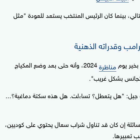
الي، بينما كان الرئيس المنتخب يستعد للعودة "مثل
رامب وقدراته الذهنية
 بخير يوم
2024، وأنه حتى بعد وضع المكياج
مناظرة
متجانس بشكل غريب".
ت جيل: "هل يتعطل؟ تساءلت. هل هذه سكتة دماغية؟...
سائلة إن كان قد تناول شراب سعال يحتوي على كوديين،
تعبيرها.