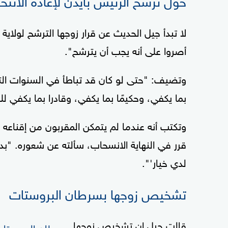
أصروا على أنه يجب أن يترشح".
وتضيف: "حتى لو كان قد تباطأ في السنوات الت
بما يكفي، وحكيمًا بما يكفي، وقادرا بما يكفي لل
وتكتب أنه عندما لم يتمكن المقربون من إقناعه ب
قرر في النهاية الانسحاب، سألته عن شعوره. "ب
لدي خيار'".
تشخيص زوجها بسرطان البروستات
قالت جيل إن تشخيص زوجها
بسرطان البروستا