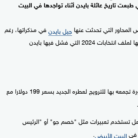
طبعت تاريخ عائلة بايدن أثناء تواجدها في البيت
المحاور التي تحدثت عنها
في مذكراتها، رغم
جيل بايدن
أن بعض الديمقراطيين غير راضين عن إعادة فتحها لملف انتخابات 2024 التي فشل فيها بايدن
لصورة تجمعه بها للترويج لعطره الجديد بسعر 199 دولارا مع
فعل تستخدم تعبيرات مثل "خصم جو" أو "الرئيس
ة في
.
البيت الأبيض