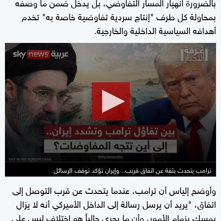
بالضرورة انهيار المسار التفاوضي، بل يدخل ضمن ما وصفه
بمحاولة كل طرف "إنتاج سردية تفاوضية خاصة به" تخدم
أهدافه السياسية الداخلية والخارجية.
0
seconds
of
9
minutes,
2
seconds
ترامب يتحدث بثقة عن اتفاق قريب.. وإيران تؤكد توقف الرسائل
وأوضح إلياس أن ترامب، عندما يتحدث عن قرب التوصل إلى
اتفاق، "يريد أن يرسل رسالة إلى الداخل الأميركي أنه لا يزال
يمسك بزمام الأمور، وأن ما يجري حالياً هو اختلاف ليس على