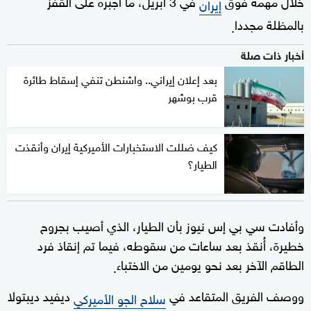
خلال مهمة فوق
في 3 أبريل، ما أجبره على القفز
إيران
بالمظلة مجددا
.
أخبار ذات صلة
بعد إعلان إيراني.. واشنطن تنفي إسقاط طائرة
قرب بوشهر
كيف ضللت الاستخبارات الأميركية إيران وأنقذت
الطيار؟
وأفادت سي بي إس نيوز بأن الطيار، الذي أصيب بجروح
خطيرة، أُنقذ بعد ساعات من سقوطه، فيما تم إنقاذ فرد
الطاقم الآخر بعد نحو يومين من الاختباء
.
ووصف الفريق المتقاعد في
ديفيد ديبتولا
سلاح الجو الأميركي