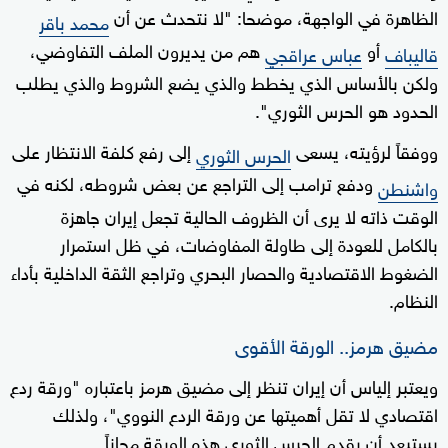
الظاهرة في الواجهة، موضحا: "لا نتحدث عن أن
محمد باقر
أو
هم من يديرون الملف التفاوضي،
قاليباف
عباس عراقجي
ولكن بالأساس الذي يخطط والذي يضع الشروط والذي يطلب
الحدود هو الحرس الثوري".
ووفقاً لرؤيته، يسعى
إلى رفع كلفة الانتظار على
الحرس الثوري
ودفع ترامب إلى التراجع عن بعض شروطه، لكنه في
واشنطن
الوقت ذاته لا يرى أن الظروف الحالية تجعل إيران جاهزة
بالكامل للعودة إلى طاولة المفاوضات، في ظل استمرار
الضغوط الاقتصادية والحصار البحري وتراجع الثقة الداخلية بأداء
النظام.
مضيق هرمز.. الورقة الأقوى
ويعتبر إلياس أن إيران تنظر إلى مضيق هرمز باعتباره "ورقة ردع
اقتصادي لا تقل أهميتها عن ورقة الردع النووي"، ولذلك
يستبعد أن يقدم الحرس الثوري هذه الورقة مجاناً.