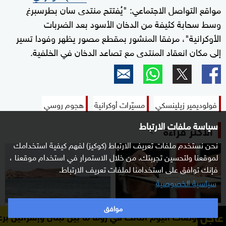
مواقع التواصل الاجتماعي: "يُفتتح منتدى سان بطرسبرغ
وسط سحابة كثيفة من الدخان الأسود بعد الضربات
الأوكرانية"، مرفقا المنشور بمقطع مصور يظهر وفودا تسير
إلى مكان انعقاد المنتدى مع تصاعد الدخان في الخلفية.
فولوديمير زيلينسكي
مسيّرات أوكرانية
هجوم روسي
سياسة ملفات الارتباط
الأكثر قراءة
نحن نستخدم ملفات تعريف الارتباط (كوكيز) لفهم كيفية استخدامك
لموقعنا ولتحسين تجربتك. من خلال الاستمرار في استخدام موقعنا ،
فإنك توافق على استخدامنا لملفات تعريف الارتباط.
سياسية الخصوصية
موافق
عاجل
تغطية مستمرة
شرق أوسط
وم الثالث في روما ما بين لبنان وإسرائيل برعاية أميركية
انته
الحوثيون يغيرون مسار 6
التصعيد بين أميركا وإيران.. آخر