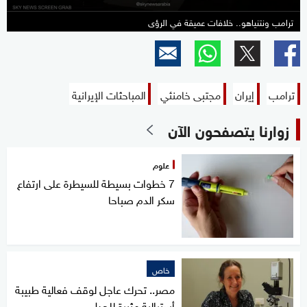
ترامب ونتنياهو.. خلافات عميقة في الرؤى
ترامب
إيران
مجتبى خامنئي
المباحثات الإيرانية
زوارنا يتصفحون الآن
علوم
7 خطوات بسيطة للسيطرة على ارتفاع
سكر الدم صباحا
خاص
مصر.. تحرك عاجل لوقف فعالية طبيبة
أسترالية مثيرة للجدل