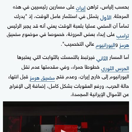
بحسب إلياس، تراهن
على مسارين رئيسيين في هذه
إيران
المرحلة.
يتمثل في استثمار عامل الوقت، إذ "يدرك
الأول
تماماً أن المضي عمليا بلعبة الوقت يعني أنه قد يجبر الرئيس
على إبداء بعض المرونة، خصوصا في موضوع مضيق
ترامب
و
عالي التخصيب".
هرمز
اليورانيوم
أما المسار
فيرتبط بالتمسك بالثوابت التي يعتبرها
الثاني
خطوطا حمراء، وفي مقدمتها عدم نقل
الحرس الثوري
اليورانيوم إلى خارج إيران، وعدم فتح
قبل انتهاء
مضيق هرمز
حالة الحرب، ورفع العقوبات بشكل كامل، إضافة إلى الإفراج
عن الأموال الإيرانية المجمدة.
0
seconds
of
30