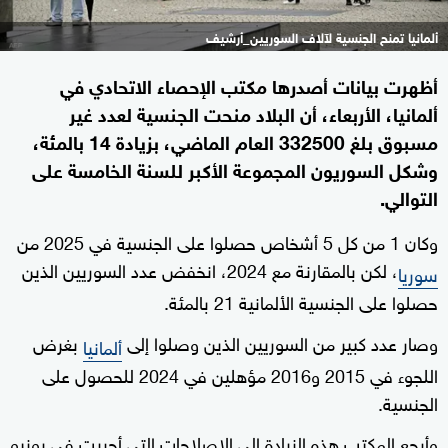
ألمانيا تمنح الجنسية لآلاف السوريين_أرشيف
أظهرت بيانات أصدرها ​مكتب الإحصاء الاتحادي في
ألمانيا، الأربعاء، أن ​البلاد منحت الجنسية لعدد ⁠غير
مسبوق بلغ 332500 العام الماضي، بزيادة 14 بالمئة،
وشكل السوريون المجموعة الأكبر للسنة الخامسة على
التوالي.
وكان 1 من كل ​5 أشخاص حصلوا على الجنسية في 2025 من
، لكن بالمقارنة ‌مع 2024، انخفض عدد السوريين الذين
سوريا
حصلوا على الجنسية الألمانية 21 بالمئة.
وصار ‌عدد كبير ‌من السوريين الذين وصلوا إلى
بغرض
ألمانيا
اللجوء في 2015 و2016 مؤهلين في 2024 للحصول على
الجنسية.
وأرجع المكتب هذه الزيادة إلى الإصلاحات ‌التي أجريت في يونيو