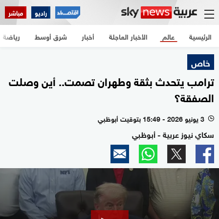
راديو
مباشر
الرئيسية
عالم
الأخبار العاجلة
أخبار
شرق أوسط
رياضة
خاص
ترامب يتحدث بثقة وطهران تصمت.. أين وصلت
الصفقة؟
3 يونيو 2026 - 15:49 بتوقيت أبوظبي
l
سكاي نيوز عربية - أبوظبي
0
seconds
of
1
minute,
43