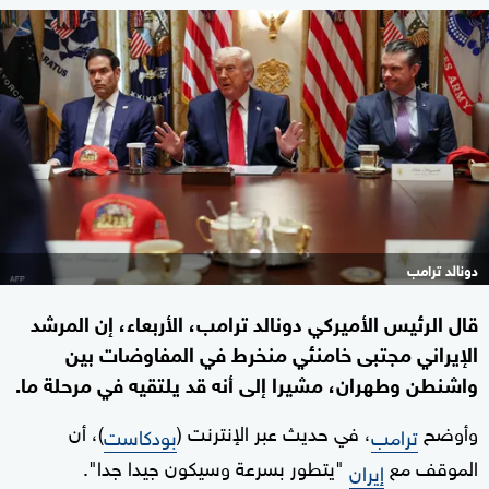
دونالد ترامب
قال الرئيس الأميركي دونالد ترامب، الأربعاء، إن المرشد
الإيراني مجتبى خامنئي منخرط في المفاوضات بين
واشنطن وطهران، مشيرا إلى أنه قد يلتقيه في مرحلة ما.
وأوضح
، في حديث عبر الإنترنت (
)، أن
ترامب
بودكاست
الموقف مع
"يتطور بسرعة وسيكون جيدا جدا".
إيران