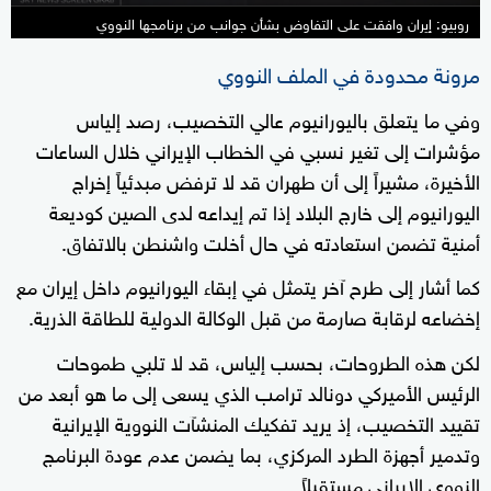
روبيو: إيران وافقت على التفاوض بشأن جوانب من برنامجها النووي
مرونة محدودة في الملف النووي
وفي ما يتعلق باليورانيوم عالي التخصيب، رصد إلياس
مؤشرات إلى تغير نسبي في الخطاب الإيراني خلال الساعات
الأخيرة، مشيراً إلى أن طهران قد لا ترفض مبدئياً إخراج
اليورانيوم إلى خارج البلاد إذا تم إيداعه لدى الصين كوديعة
أمنية تضمن استعادته في حال أخلت واشنطن بالاتفاق.
كما أشار إلى طرح آخر يتمثل في إبقاء اليورانيوم داخل إيران مع
إخضاعه لرقابة صارمة من قبل الوكالة الدولية للطاقة الذرية.
لكن هذه الطروحات، بحسب إلياس، قد لا تلبي طموحات
الرئيس الأميركي دونالد ترامب الذي يسعى إلى ما هو أبعد من
تقييد التخصيب، إذ يريد تفكيك المنشآت النووية الإيرانية
وتدمير أجهزة الطرد المركزي، بما يضمن عدم عودة البرنامج
النووي الإيراني مستقبلاً.