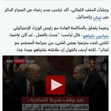
وبشأن الملف اللبناني، أكد ترامب عدم رضاه عن الصراع الدائر
بين
وإسرائيل.
لبنان
وفيما يتعلق بالمكالمة الحادة مع رئيس الوزراء الإسرائيلي
، قال ترامب: "حدث بالفعل.. لم أكن غاضبا،
بنيامين نتنياهو
لكنني كنت منزعجا بعض الشيء من صراعه المستمر مع
لبنان"، لكنه أردف بالقول إن علاقته بنتنياهو جيدة جدا.
0
seconds
of
17
minutes,
14
seconds