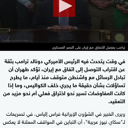
seconds
ترامب يفضل الاتفاق مع إيران على النصر العسكري
في وقت يتحدث فيه الرئيس الأميركي دونالد ترامب بثقة
عن اقتراب التوصل إلى اتفاق مع إيران، تؤكد طهران أن
تبادل الرسائل مع واشنطن متوقف منذ أيام، ما يطرح
تساؤلات بشأن حقيقة ما يجري خلف الكواليس، وما إذا
كانت المفاوضات تسير نحو اختراق فعلي أم نحو مزيد من
التعقيد.
ويرى الخبير في الشؤون الإيرانية فراس إلياس، في تصريحات
لـ"سكاي نيوز عربية"، أن التباين في المواقف المعلنة لا يعكس