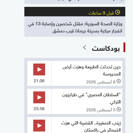
قبل 9 ساعات
l
وزارة الصحة السورية: مقتل شخصين وإصابة 13 في
انفجار مركبة بمدينة جرمانا قرب دمشق
بودكاست
حين تحدثت الطبيعة وهزت أرض
المحروسة
21:06
6 أغسطس 2026
l
"السلطان المصري" في طرابزون
التركي
25:58
5 أغسطس 2026
l
زينب الصغيرة.. القضية التي هزت
الضمائر في باكستان