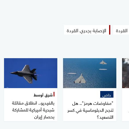
لقردة
الإصابة بجدري القردة
خاص
شرق أوسط
بالفيديو.. انطلاق مقاتلة
"مفاوضات هرمز".. هل
شبحية أميركية للمشاركة
تنجح الدبلوماسية في كسر
بحصار إيران
التصعيد؟