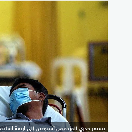
يستمر جدري القردة من أسبوعين إلى أربعة أسابيع