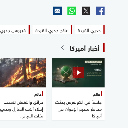
جدري القردة
علاج جدري القردة
فيروس جدري ا
أخبار أميركا
عالم
عالم
جلسة في الكونغرس بحثت
حرائق واشنطن تتمدد..
مخاطر تنظيم الإخوان في
إخلاء آلاف المنازل وتدمير
أميركا
مئات المباني