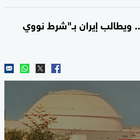
 ويطالب إيران بـ"شرط نووي
0
seconds
of
0
seconds
Volume
90%