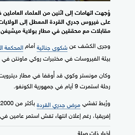
وُجهت اتهامات إلى اثنين من العلماء العاملين
على فيروس جدري القردة المعطل إلى الولايات 
مقابلات مع محققين في مطار بولاية ميشيغن، 
وجرى الكشف عن
أمام
شكوى جنائية
المحكمة الا
بيئة الفيروسات في مختبرات روكي ماونتن في ها
وكان مونستر وكوي قد أُوقفا في مطار ديترويت
رحلة استمرت 9 أيام في جمهورية الكونغو.
ورُبط تفشي
ب
مرض جدري القردة
إفريقيا، رغم إعلان انتهاء تفش استمر عامين في أ
أخبار ذات صلة