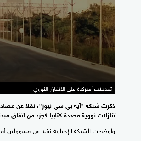
تعديلات أميركية على الاتفاق النووي
ذكرت شبكة "آيه بي سي نيوز"، نقلا عن مصادر،
تنازلات نووية محددة كتابيا كجزء من اتفاق مب
وأوضحت الشبكة الإخبارية نقلا عن مسؤولين أمي