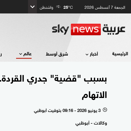
الجمعة 7 أغسطس 2026
°C
25
واشنطن
عالم
الرئيسية
أخبار
شرق أوسط
ر
بسبب "قضية" جدري القردة..
الاتهام
3 يونيو 2026 - 09:16 بتوقيت أبوظبي
l
وكالات - أبوظبي