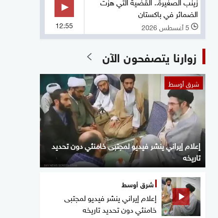
زينب الصغيرة.. القضية التي هزت
الضمائر في باكستان
12:55
5 أغسطس 2026
l
زوارنا يتصفحون الآن
شرق أوسط
إعلام إيراني ينشر فيديو لمجتبى خامنئي دون تحديد
تاريخه
شرق أوسط
إعلام إيراني ينشر فيديو لمجتبى
خامنئي دون تحديد تاريخه