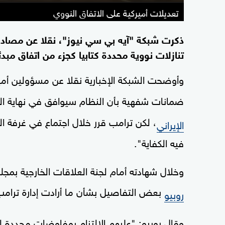
تعديلات أميركية على الاتفاق النووي
ذكرت شبكة "آيه بي سي نيوز"، نقلا عن مصادر،
تنازلات نووية محددة كتابيا كجزء من اتفاق مب
وأوضحت الشبكة الإخبارية نقلا عن مسؤولين أمي
ضمانات شفهية بأن النظام سيوافق في نهاية ا
، لكن ترامب قرر خلال اجتماع في غرفة ال
الإيراني
فيه الكفاية".
وخلال شهادته أمام لجنة العلاقات الخارجية بمجلس
بعض التفاصيل بشأن ما أرادت إدارة ترامب
روبيو
وقال روبيو: "عليهم الالتزام بمفاوضات محددة ل