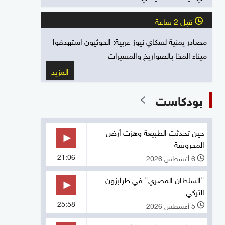
قبل 2 ساعة
l
مصادر يمنية لسكاي نيوز عربية: الحوثيون استهدفوا
ميناء المخا بالصواريخ والمسيرات
المزيد
بودكاست
حين تحدثت الطبيعة وهزت أرض
المحروسة
21:06
6 أغسطس 2026
l
"السلطان المصري" في طرابزون
التركي
25:58
5 أغسطس 2026
l