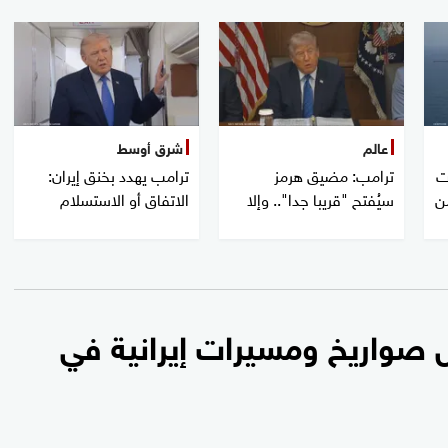
عالم
شرق أوسط
ت
ترامب: مضيق هرمز
ترامب يهدد بخنق إيران:
ن
سيُفتح "قريبا جدا".. وإلا
الاتفاق أو الاستسلام
 صواريخ ومسيرات إيرانية في