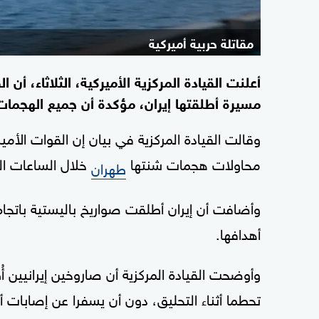
مقاتلة حربية أميركية
أعلنت القيادة المركزية الأميركية، الثلاثاء، أ
مسيرة أطلقتها إيران، مؤكدة أن جميع الهجم
وقالت القيادة المركزية في بيان إن القوات الأم
محاولات هجمات شنتها
خلال الساعات ال
طهران
وأضافت أن إيران أطلقت صواريخ باليستية باتجاه 
أهدافها.
وأوضحت القيادة المركزية أن صاروخين إيرانيين أ
تحطما أثناء التحليق، دون أن يسفرا عن إصابات أو