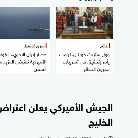
عالم
شرق أوسط
وول ستريت جورنال: ترامب
حصار إيران البحري.. القوا
يأمر بتحقيق في تسريبات
الأميركية تعترض المزيد م
مخزون الذخائر
السفن
الجيش الأميركي يعلن اعتراض
الخليج