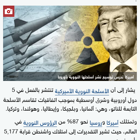
أميركا تدرس توسيع نشر أسلحتها النووية بأوروبا
يشار إلى أن
تنتشر بالفعل في 5
2+
الأسلحة النووية الأميركية
دول أوروبية وشرق أوسطية بموجب اتفاقيات تقاسم الأسلحة
التابعة للناتو، وهي: ألمانيا، وبلجيكا، وإيطاليا، وهولندا، وتركيا.
وتمتلك
و
نحو 87% من
في
أميركا
روسيا
الرؤوس النووية
العالم، حيث تشير التقديرات إلى امتلاك واشنطن قرابة 5,177
رأس نووي.