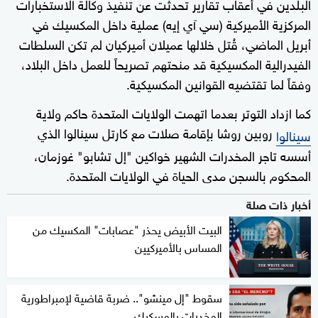
البلدين في أعقاب تقارير تحدثت عن تنفيذ وكالة الاستخبارات
المركزية الأميركية (سي آي إيه) عملية داخل المكسيك في
أبريل الماضي، قُتل خلالها عميلان أميركيان لم تكن السلطات
الفيدرالية المكسيكية قد منحتهم تصريحاً للعمل داخل البلاد،
وفقاً لما تقتضيه القوانين المكسيكية.
كما ازداد التوتر بعدما اتهمت الولايات المتحدة حاكم ولاية
روبين روشا بإقامة صلات مع كارتل سينالوا الذي
سينالوا
أسسه تاجر المخدرات الشهير خواكين "إل تشابو" غوزمان،
المحكوم بالسجن مدى الحياة في الولايات المتحدة.
أخبار ذات صلة
البيت الأبيض يحذر "عصابات" المكسيك من
المساس بالأميركيين
سقوط "إل مينشو".. ضربة قاضية لإمبراطورية
المخدرات بالمسكيك