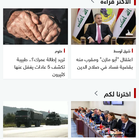
الأكثر قراءة
شرق أوسط
علوم
اعتقال "أبو مازن" ومقرب منه
تريد إطالة عمرك؟.. طبيبة
بقضية فساد في صلاح الدين
تكشف 5 عادات يغفل عنها
كثيرون
اخترنا لكم