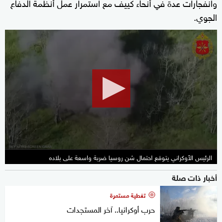
وانفجارات عدة في أنحاء كييف مع استمرار عمل أنظمة الدفاع
الجوي.
0
seconds
of
1
minute,
35
seconds
الرئيس الأوكراني يتوقع احتمال شن روسيا ضربة واسعة على بلاده
أخبار ذات صلة
تغطية مستمرة
حرب أوكرانيا.. آخر المستجدات