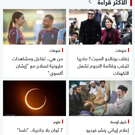
الأكثر قراءة
منوعات
منوعات
زفاف رونالدو السبت؟ ماديرا
من هي.. تفاعل ومشاهدات
تترقب وقائمة النجوم تشعل
مليونية لصلاح مع "إيشان
التكهنات
أكسوي"
شرق أوسط
علوم
إعلام إيراني ينشر فيديو
7 ثوان بلا جاذبية.. "ناسا"