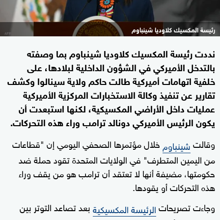
رئيسة المكسيك كلاوديا شينباوم
نددت رئيسة المكسيك كلاوديا شينباوم بما وصفته
بالتدخل الأميركي في الشؤون الداخلية لبلادها، على
خلفية اتهامات أميركية طالت حاكم ولاية سينالوا وكشف
تقارير عن تنفيذ وكالة الاستخبارات المركزية الأميركية
عمليات داخل الأراضي المكسيكية، لكنها استبعدت أن
يكون الرئيس الأميركي دونالد ترامب وراء هذه التحركات.
وقالت
خلال مؤتمرها الصحفي اليومي إن "قطاعات
شينباوم
من اليمين المتطرف" في الولايات المتحدة تقود حملة ضد
حكومتها، مضيفة أنها لا تعتقد أن ترامب هو من يقف وراء
هذه التحركات أو يقودها.
وجاءت تصريحات
بعد تصاعد التوتر بين
الرئيسة المكسيكية