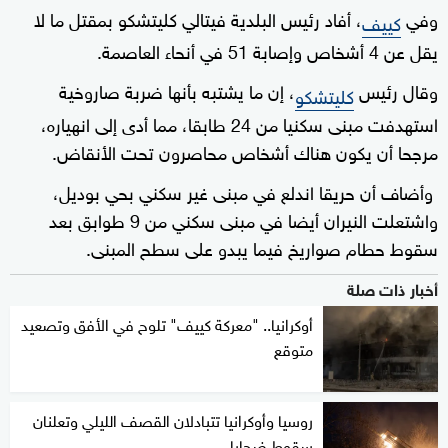
وفي
، أفاد رئيس البلدية فيتالي كليتشكو بمقتل ما لا
كييف
يقل عن 4 أشخاص وإصابة 51 في أنحاء العاصمة.
وقال رئيس
، إن ما يشتبه بأنها ضربة صاروخية
كليتشكو
استهدفت مبنى سكنيا من 24 طابقا، مما أدى إلى انهياره،
مرجحا أن يكون هناك أشخاص محاصرون تحت الأنقاض.
وأضاف أن حريقا اندلع في مبنى غير سكني بحي بوديل،
واشتعلت النيران أيضا في مبنى سكني من 9 طوابق بعد
سقوط حطام صواريخ فيما يبدو على سطح المبنى.
أخبار ذات صلة
أوكرانيا.. "معركة كييف" تلوح في الأفق وتصعيد
متوقع
روسيا وأوكرانيا تتبادلان القصف الليلي وتعلنان
سقوط ضحايا