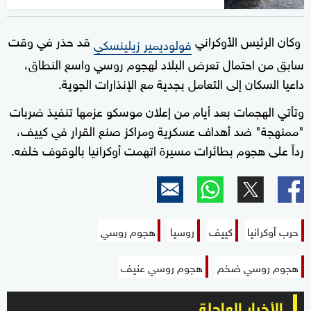
وكان الرئيس الأوكراني
قد حذر في وقت
فولوديمير زيلينسكي
سابق من احتمال تعرض البلاد لهجوم روسي واسع النطاق،
داعيا السكان إلى التعامل بجدية مع الإنذارات الجوية.
وتأتي الهجمات بعد أيام من إعلان موسكو عزمها تنفيذ ضربات
"ممنهجة" ضد أهداف عسكرية ومراكز صنع القرار في كييف،
رداً على هجوم بطائرات مسيرة اتهمت أوكرانيا بالوقوف خلفه.
حرب أوكرانيا
كييف
روسيا
هجوم روسي
هجوم روسي ضخم
هجوم روسي عنيف
الأخبار العاجلة