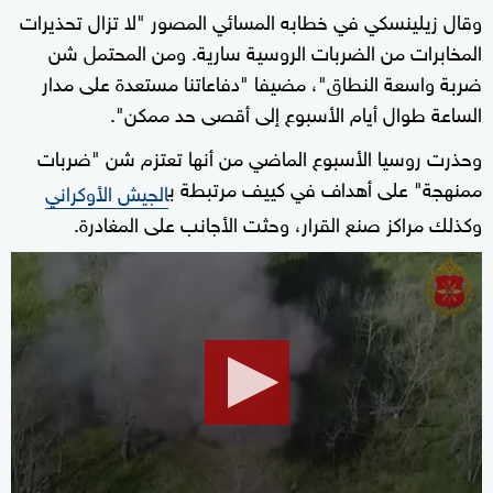
وقال زيلينسكي في خطابه المسائي المصور "لا تزال تحذيرات
المخابرات من الضربات الروسية سارية. ومن المحتمل شن
ضربة واسعة النطاق"، مضيفا "دفاعاتنا مستعدة على مدار
الساعة طوال أيام الأسبوع إلى أقصى حد ممكن".
وحذرت روسيا الأسبوع الماضي من أنها تعتزم شن "ضربات
ممنهجة" على أهداف في كييف مرتبطة ب
الجيش الأوكراني
وكذلك مراكز صنع القرار، وحثت الأجانب على المغادرة.
0
seconds
of
1
minute,
35
seconds