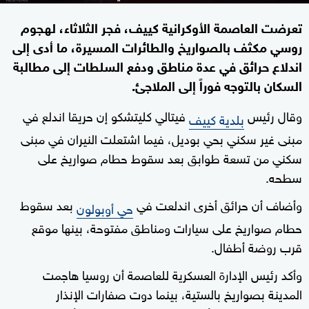
تعرضت العاصمة الأوكرانية كييف، فجر الثلاثاء، لهجوم
روسي مكثف بالصواريخ والطائرات المسيرة، ما أدى إلى
اندلاع حرائق في عدة مناطق ودفع السلطات إلى مطالبة
السكان بالتوجه فوراً إلى الملاجئ.
وقال رئيس
فيتالي كليتشكو إن حريقا اندلع في
بلدية كييف
مبنى غير سكني بحي بوديل، فيما اشتعلت النيران في مبنى
سكني من تسعة طوابق بعد سقوط حطام صواريخ على
سطحه.
وأضاف أن حرائق أخرى اندلعت في
بعد سقوط
حي أوبولون
حطام صواريخ على سيارات ومناطق مفتوحة، بينها موقع
قرب روضة أطفال.
وأكد رئيس الإدارة العسكرية للعاصمة أن روسيا هاجمت
المدينة بصواريخ بالستية، بينما دوت صفارات الإنذار