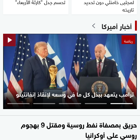
لمجتبى خامنئي دون تحديد
تحسم جدل "كارثة الأربعاء"
تاريخه
أخبار أميركا
رياضة
ترامب يتعهد ببذل كل ما في وسعه لإنقاذ إنفانتينو
حريق بمصفاة نفط روسية ومقتل 9 بهجوم
روسي على أوكرانيا