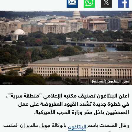
مبنى البنتاغون (أرشيفية)
أعلن البنتاغون تصنيف مكتبه الإعلامي "منطقة سرية"،
في خطوة جديدة تشدد القيود المفروضة على عمل
الصحفيين داخل مقر وزارة الحرب الأميركية.
وقال المتحدث باسم
بالوكالة جويل فالديز إن المكتب
البنتاغون