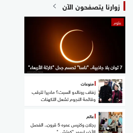
زوارنا يتصفحون الآن
علوم
7 ثوان بلا جاذبية.. "ناسا" تحسم جدل "كارثة الأربعاء"
منوعات
زفاف رونالدو السبت؟ ماديرا تترقب
وقائمة النجوم تشعل التكهنات
عالم
رجلان وكنيس عمره 5 قرون.. الفصل
الأخير ليهود "كوتشي"