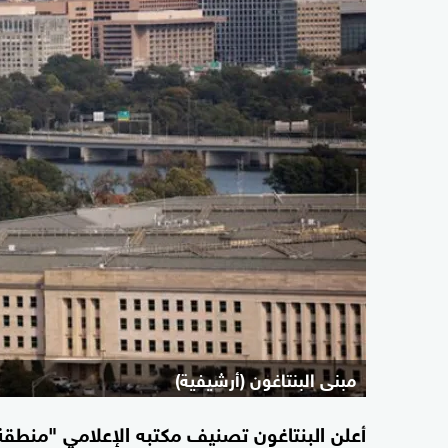
مبنى البنتاغون (أرشيفية)
أعلن البنتاغون تصنيف مكتبه الإعلامي "منطق