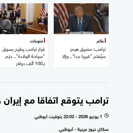
عالم
منوعات
ترامب: مضيق هرمز
قرار ترامب يطيح بسوق
سيُفتح "قريبا جدا".. وإلا
"سياحة الولادة".. حزم
بـ100 ألف دولار
ترامب يتوقع اتفاقا مع إيران 
1 يونيو 2026 - 22:02 بتوقيت أبوظبي
l
سكاي نيوز عربية - أبوظبي