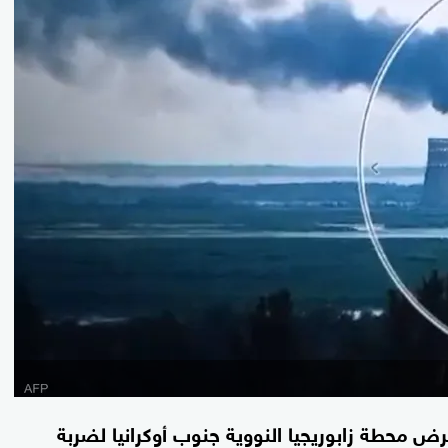
تعرض محطة زابوريجيا النووية جنوب أوكرانيا لضربة