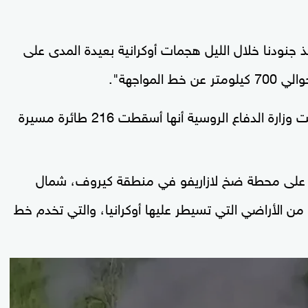
 جنودنا خلال الليل هجمات أوكرانية بعيدة المدى على
مواجهة".
ولم تصب كل الطائرات المسيرة أهدافها، إذ أعلنت وزارة الدفاع الروسية ‌أنها أسقطت 216 طائرة ‌مسيرة
 على محطة ضخ لازاريفو في منطقة كيروف، شمال
وعلى بعد حوالي 1300 كيلومتر من الأراضي التي تسيطر عليها أوكرانيا، والتي تخدم خط
0
seconds
of