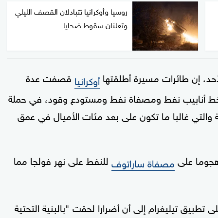
روسيا وأوكرانيا تتبادلان القصف الليلي
وتعلنان سقوط ضحايا
حد، إن طائرات مسيرة أطلقتها ​
قصفت عدة
أوكرانيا
 أنابيب نفط ومصفاة نفط ومستودع وقود، ​في حملة
ة والتي غالبا ما تكون على بعد مئات الأميال في عمق
 هجوما على
للنفط على نهر فولجا مما
مصفاة ساراتوف
طبيق تيليغرام إلى أن أضرارا ​لحقت "بالبنية التحتية