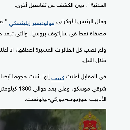
المدنية"، دون الكشف عن تفاصيل أخرى.
وقال الرئيس الأوكراني
"نفذ
فولوديمير زيلينسكي
‌مصفاة نفط في ساراتوف بروسيا، والتي تبعد حوالي 700 كيلومتر عن خط ال
خلال الليل.
في المقابل أعلنت
إنها شنت هجوما أيضا
كييف
شرقي موسكو، 
الأنابيب سورجوت-جوركي-بولوتسك.