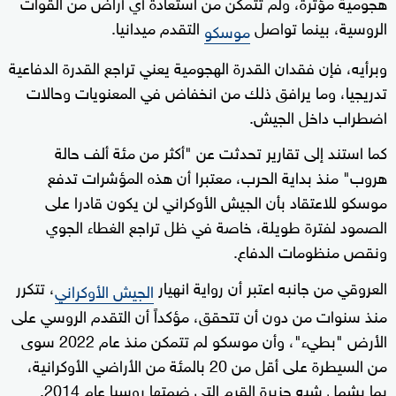
هجومية مؤثرة، ولم تتمكن من استعادة أي أراض من القوات
الروسية، بينما تواصل
التقدم ميدانيا.
موسكو
وبرأيه، فإن فقدان القدرة الهجومية يعني تراجع القدرة الدفاعية
تدريجيا، وما يرافق ذلك من انخفاض في المعنويات وحالات
اضطراب داخل الجيش.
كما استند إلى تقارير تحدثت عن "أكثر من مئة ألف حالة
هروب" منذ بداية الحرب، معتبرا أن هذه المؤشرات تدفع
موسكو للاعتقاد بأن الجيش الأوكراني لن يكون قادرا على
الصمود لفترة طويلة، خاصة في ظل تراجع الغطاء الجوي
ونقص منظومات الدفاع.
العروقي من جانبه اعتبر أن رواية انهيار
، تتكرر
الجيش الأوكراني
منذ سنوات من دون أن تتحقق، مؤكداً أن التقدم الروسي على
الأرض "بطيء"، وأن موسكو لم تتمكن منذ عام 2022 سوى
من السيطرة على أقل من 20 بالمئة من الأراضي الأوكرانية،
بما يشمل شبه جزيرة القرم التي ضمتها روسيا عام 2014.