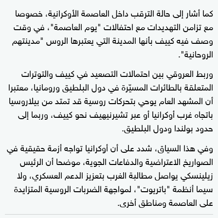
كما أشار إلى حالة الترقب داخل العاصمة الأوكرانية، خصوصا
مع تزامن التهديدات مع احتفالات "يوم العاصمة"، في وقت
وصف فيه كييف بأنها المدينة التي يعتبرها الروس "مدينتهم
الروحانية".
وربط العروقي بين احتمالات التصعيد في كييف والتوترات
المتعلقة بالطائرات المسيّرة في دول البلطيق ورومانيا، معتبرا
أن المشهد العام يوحي بتحركات روسية قد تمتد من بيلاروسيا
باتجاه غرب أوكرانيا أو عبر تشيرنيهيف نحو كييف، وربما إلى
حدود بولندا ودول البلطيق.
وفي هذا السياق، شدد على أن أوكرانيا تواجه أزمة حقيقية في
الصواريخ الاعتراضية والدفاعات الجوية، موضحا أن الرئيس
زيلينسكي يواصل مطالبة الغرب بتعزيز الدعم العسكري، ولا
سيما أنظمة "باتريوت"، لمواجهة الضربات الروسية المتزايدة
على العاصمة ومناطق أخرى.