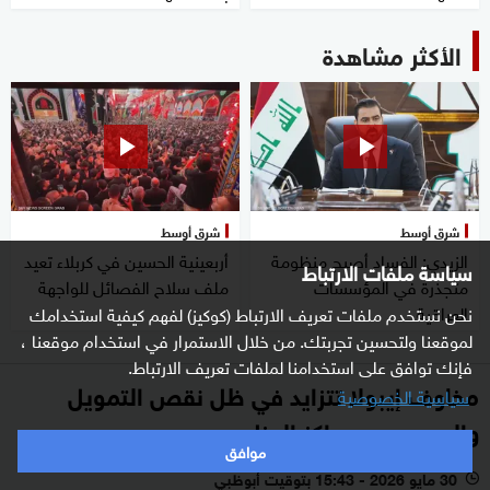
الأكثر مشاهدة
شرق أوسط
شرق أوسط
الزيدي: الفساد أصبح منظومة
أربعينية الحسين في كربلاء تعيد
سياسة ملفات الارتباط
متجذرة في المؤسسات
ملف سلاح الفصائل للواجهة
العراقية
نحن نستخدم ملفات تعريف الارتباط (كوكيز) لفهم كيفية استخدامك
لموقعنا ولتحسين تجربتك. من خلال الاستمرار في استخدام موقعنا ،
فإنك توافق على استخدامنا لملفات تعريف الارتباط.
مخاوف إيبولا تتزايد في ظل نقص التمويل
سياسية الخصوصية
والهروب من مراكز العزل
موافق
30 مايو 2026 - 15:43 بتوقيت أبوظبي
l