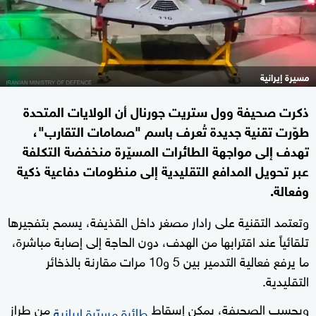
مسيرة إيرانية
ذكرت صحيفة وول ستريت جورنال أن الولايات المتحدة
طوّرت تقنية جديدة تُعرف باسم "صمامات التقارب"،
تهدف إلى مواجهة الطائرات المسيّرة منخفضة التكلفة
عبر تحويل المدافع التقليدية إلى منظومات دفاعية ذكية
وفعالة.
وتعتمد التقنية على رادار مصغر داخل القذيفة، يسمح بتفجيرها
تلقائياً عند اقترابها من الهدف، دون الحاجة إلى إصابة مباشرة،
ما يرفع فعالية التدمير بين 5 و10 مرات مقارنة بالذخائر
التقليدية.
وبحسب الصحيفة، يمكن إسقاط
من طراز
طائرة مسيّرة إيرانية