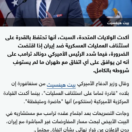
بيت هيغسيث
أكدت الولايات المتحدة، السبت، أنها تحتفظ بالقدرة على
استئناف العمليات العسكرية ضد إيران إذا اقتضت
الضرورة، فيما شدد الرئيس الأميركي دونالد ترامب على
أنه لن يوافق على أي اتفاق مع طهران ما لم يستوفِ
شروطه بالكامل.
وقال وزير الدفاع الأميركي
من سنغافورة إن
بيت هيغسيث
بلاده "قادرة تماما على استئناف العمليات"، بينما أكدت القيادة
المركزية الأميركية (سنتكوم) أنها "حاضرة ومتيقظة".
وجاءت التصريحات بعد اجتماع عقده ترامب مع مستشاريه في
البيت الأبيض لبحث مسار المفاوضات غير المباشرة مع إيران،
دون الإعلان عن قرار نهائي بشأن اتفاق محتمل.