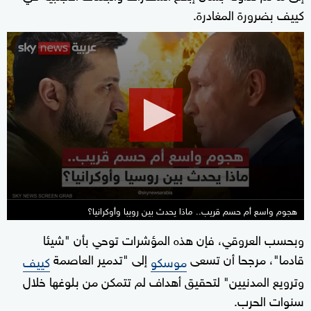
كييف بضرورة المغادرة.
0
seconds
of
21
minutes,
35
seconds
هجوم واسع أم حسم قريب.. ماذا يحدث بين رويبا وأوكرانيا؟
وبحسب العروقي، فإن هذه المؤشرات توحي بأن "شيئا
قادما"، مرجحا أن تسعى
إلى "تدمير العاصمة
موسكو
كييف
وترويع المدنيين" لتحقيق أهداف لم تتمكن من بلوغها خلال
سنوات الحرب.