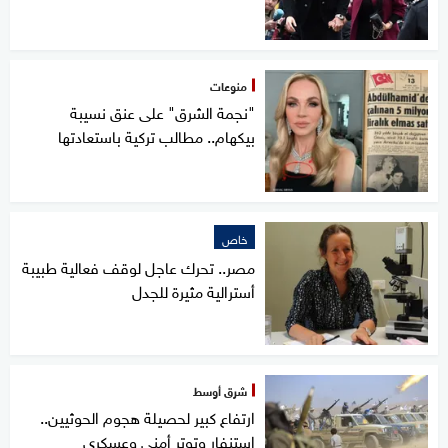
منوعات
"نجمة الشرق" على عنق نسيبة
بيكهام.. مطالب تركية باستعادتها
خاص
مصر.. تحرك عاجل لوقف فعالية طبيبة
أسترالية مثيرة للجدل
شرق أوسط
ارتفاع كبير لحصيلة هجوم الحوثيين..
استنفار وتوتر أمني وعسكري