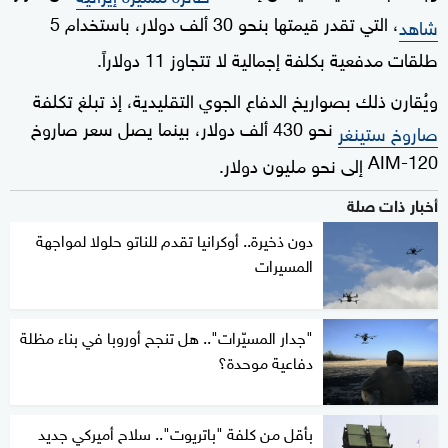
، التي تقدر قيمتها بنحو 30 ألف دولار، باستخدام 5
شاهد
طلقات مدفعية بكلفة إجمالية لا تتجاوز 11 دولاراً.
ويُقارن ذلك بصواريخ الدفاع الجوي التقليدية، إذ تبلغ تكلفة
نحو 430 ألف دولار، بينما يصل سعر صاروخ
صاروخ ستينغر
AIM-120
إلى نحو مليون دولار.
أخبار ذات صلة
دون ذخيرة.. أوكرانيا تقدم للناتو حلولا لمواجهة
المسيرات
"جدار المسيّرات".. هل تنجح أوروبا في بناء مظلة
دفاعية موحدة؟
بأقل من كلفة "باتريوت".. سلاح أميركي جديد