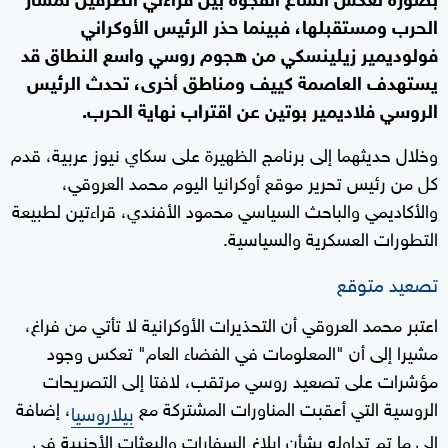
الحرب ومستقبلها، فبينما حذر الرئيس الأوكراني
فولوديمير زيلينسكي من هجوم روسي واسع النطاق قد
يستهدف العاصمة كييف ومناطق أخرى، تحدث الرئيس
الروسي فلاديمير بوتين عن اقتراب نهاية الحرب.
وخلال حديثهما إلى برنامج الظهيرة على سكاي نيوز عربية، قدم
كل من رئيس تحرير موقع أوكرانيا اليوم محمد العروقي،
والأكاديمي والباحث السياسي محمود الأفندي، قراءتين لطبيعة
التطورات العسكرية والسياسية.
تصعيد متوقع
اعتبر محمد العروقي أن التحذيرات الأوكرانية لا تأتي من فراغ،
مشيرا إلى أن "المعلومات في الفضاء العام" تعكس وجود
مؤشرات على تصعيد روسي مرتقب، لافتا إلى التصريحات
الروسية التي أعقبت المناورات المشتركة مع
، إضافة
بيلاروسيا
إلى ما تم تداوله بشأن إبلاغ السفارات والبعثات الأجنبية في