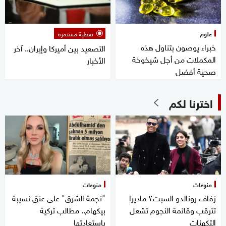
علوم
تغطية مستمرة
خبراء يوصون بتناول هذه
التصعيد بين أميركا وإيران.. آخر
المكملات من أجل شيخوخة
الأخبار
صحية أفضل
اخترنا لكم
منوعات
منوعات
زفاف رونالدو السبت؟ ماديرا
"نجمة الشرق" على عنق نسيبة
تترقب وقائمة النجوم تشعل
بيكهام.. مطالب تركية
التكهنات
باستعادتها