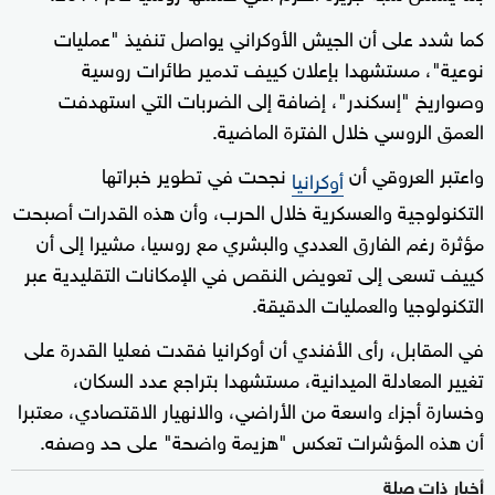
كما شدد على أن الجيش الأوكراني يواصل تنفيذ "عمليات
نوعية"، مستشهدا بإعلان كييف تدمير طائرات روسية
وصواريخ "إسكندر"، إضافة إلى الضربات التي استهدفت
العمق الروسي خلال الفترة الماضية.
واعتبر العروقي أن
نجحت في تطوير خبراتها
أوكرانيا
التكنولوجية والعسكرية خلال الحرب، وأن هذه القدرات أصبحت
مؤثرة رغم الفارق العددي والبشري مع روسيا، مشيرا إلى أن
كييف تسعى إلى تعويض النقص في الإمكانات التقليدية عبر
التكنولوجيا والعمليات الدقيقة.
في المقابل، رأى الأفندي أن أوكرانيا فقدت فعليا القدرة على
تغيير المعادلة الميدانية، مستشهدا بتراجع عدد السكان،
وخسارة أجزاء واسعة من الأراضي، والانهيار الاقتصادي، معتبرا
أن هذه المؤشرات تعكس "هزيمة واضحة" على حد وصفه.
أخبار ذات صلة