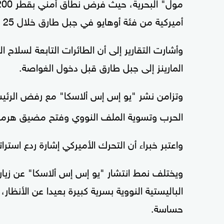
أميركية من فئة أوهايو في جبل طارق خلال 25 عاما، وفق منصة "أولد سبمارينز".
وأشارت التقارير إلى أن الطائرات التابعة لسلاح
المارينز إلى جبل طارق قبل دخول الغواصة.
وتزامن نشر "يو إس إس ألاسكا" مع رفض الرئي
الحرب وتسوية الملف النووي وفتح مضيق هرمز
واعتبر خبراء أن التحرك الأميركي إشارة ردع استرا
ويختلف نمط انتشار "يو إس إس ألاسكا" عن زيار
الباليستية النووية بسرية كبيرة بعيدا عن الأنظ
حساسة.