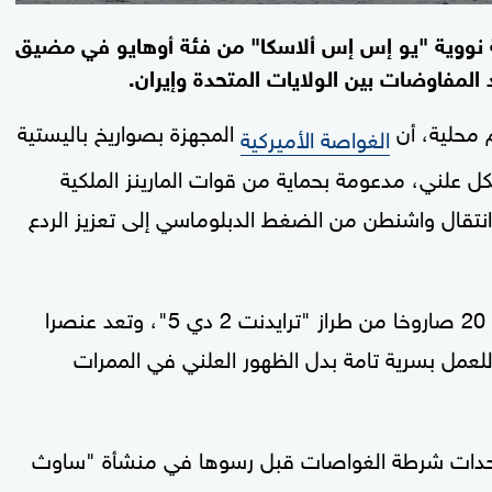
صة نووية "يو إس إس ألاسكا" من فئة أوهايو في مضيق
لمفاوضات بين الولايات المتحدة وإيران.
 محلية، أن
المجهزة بصواريخ باليستية
الغواصة الأميركية
ني، مدعومة بحماية من قوات المارينز الملكية
نتقال واشنطن من الضغط الدبلوماسي إلى تعزيز الردع
وتحمل غواصة "يو إس إس ألاسكا" ما يصل إلى 20 صاروخا من طراز "ترايدنت 2 دي 5"، وتعد عنصرا
عمل بسرية تامة بدل الظهور العلني في الممرات
ية ووحدات شرطة الغواصات قبل رسوها في منشأة "ساوث