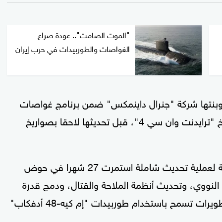
"الموت الصامت".. عودة صراع
الغواصات والطوربيدات في حرب إيران
ت الغواصة الخدمة رسميا في يناير 1986، وبنتها شركة "جنرال داينمكس" ضمن برنامج غواصات
أوهايو النووية، وكانت في البداية مجهزة بصواريخ "ترايدنت وان سي 4"، قبل تحديثها لاحقا بصواريخ
وخلال الفترة بين 2006 و2009 خضعت الغواصة لعملية تحديث شاملة استمرت 27 شهرا في حوض
لنووي، وتحديث أنظمة الملاحة والقتال، ودمج قدرة
إطلاق صواريخ "ترايدنت 2 دي 5"، إضافة إلى تطويرات تسمح باستخدام طوربيدات "إم كيه-48 أدفكاب"