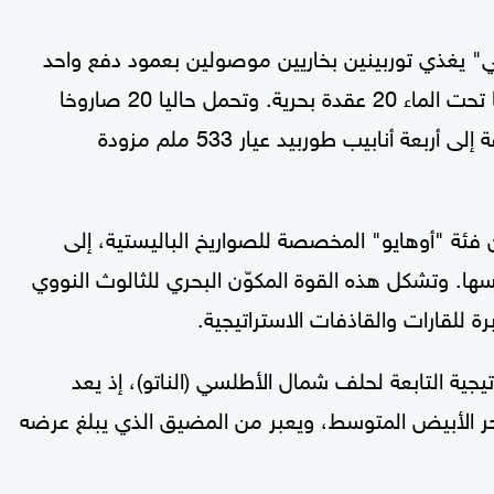
 الغواصة بمفاعل نووي من نوع "إس8 جي" يغذي توربينين بخاريين موصولين بعمود دفع واحد
بقوة تقارب 60 ألف حصان، بينما تتجاوز سرعتها تحت الماء 20 عقدة بحرية. وتحمل حاليا 20 صاروخا
نوويا باليستيا من طراز "ترايدنت 2 دي 5"، إضافة إلى أربعة أنابيب طوربيد عيار 533 ملم مزودة
حاليا 14 غواصة نووية من فئة "أوهايو" المخصصة للصواريخ الباليستية، إلى
ا. وتشكل هذه القوة المكوّن البحري للثالوث النووي
يجية التابعة لحلف شمال الأطلسي (الناتو)، إذ يعد
بحر الأبيض المتوسط، ويعبر من المضيق الذي يبلغ عرضه