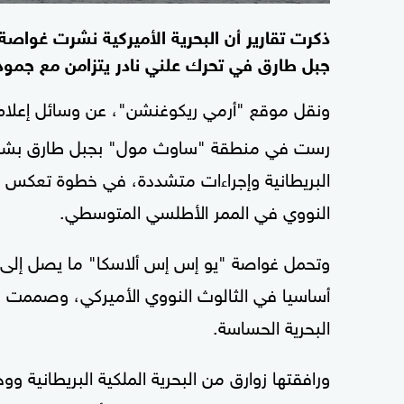
ذكرت تقارير أن البحرية الأميركية نشرت غوا
جبل طارق في تحرك علني نادر يتزامن مع جمود ا
ونقل موقع "أرمي ريكوغنشن"، عن وسائل إعلام
رست في منطقة "ساوث مول" بجبل طارق بشكل عل
البريطانية وإجراءات متشددة، في خطوة تعكس ا
النووي في الممر الأطلسي المتوسطي.
أساسيا في الثالوث النووي الأميركي، وصممت لل
البحرية الحساسة.
ورافقتها زوارق من البحرية الملكية البريطان