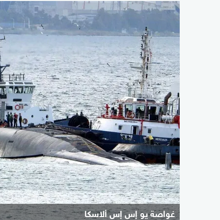
غواصة يو إس إس ألاسكا