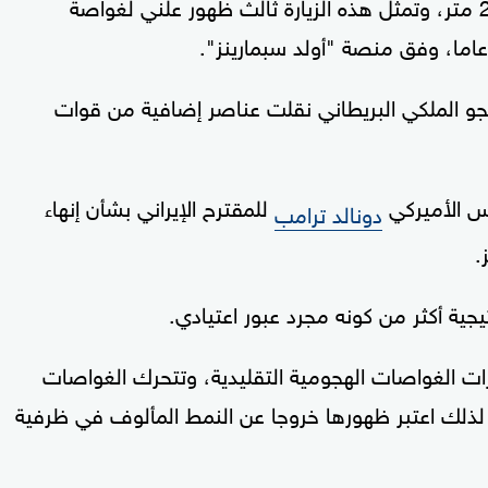
مول" البحرية، حيث فرض نطاق أمني بقطر 200 متر، وتمثل هذه الزيارة ثالث ظهور علني لغواصة
 الجو الملكي البريطاني نقلت عناصر إضافية من قوات
س الأميركي
للمقترح الإيراني بشأن إنهاء
دونالد ترامب
.
تيجية أكثر من كونه مجرد عبور اعتيادي.
ات الغواصات الهجومية التقليدية، وتتحرك الغواصات
ار، لذلك اعتبر ظهورها خروجا عن النمط المألوف في ظرفية