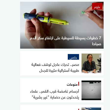
علوم
7 خطوات بسيطة للسيطرة على ارتفاع سكر الدم
صباحا
خاص
مصر.. تحرك عاجل لوقف فعالية
طبيبة أسترالية مثيرة للجدل
منوعات
أجسام غامضة قرب القمر.. علماء
يتحدثون عن حضارة "غير بشرية"