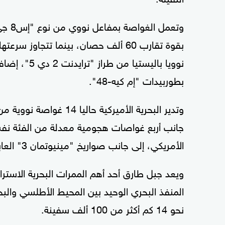
وتعمل
بطوربيدات "إم كيه-48".
وتدير البحرية الأميركية 
جانب أربع غواصات هجومية معدلة من الفئة نفسه
الأمريكي، إلى جانب صواريخ "مينيوتمان 3" العابرة للقارات والقاذفات الاستراتيجية.
ويعد جبل طارق أحد أهم الممرات البحرية الاسترات
المنفذ البحري الوحيد بين المحيط الأطلسي وال
نحو 14 كم أكثر من 100 ألف سفينة.