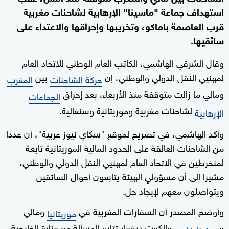
استهداف جماعة "ماسينا" الإرهابية لشاحنات مغربية
قرب العاصمة باماكو، وتخريبها وإحراقها والاعتداء على
سائقيها.
وقال الشرقي الهاشمي، الكاتب العام الوطني للاتحاد العام
لمهنيي النقل الدولي والوطني، إن
بين
حركة الشاحنات
المغرب
ومالي ما زالت متوقفة منذ الأربعاء، بعد إحراق
الجماعات
لشاحنات مغربية وموريتانية وسنغالية.
الإرهابية
وأكد الهاشمي، في تصريح لموقع "سكاي نيوز عربية"، أن عددا
من الشاحنات العالقة على الحدود المالية الموريتانية تابعة
لمنخرطين في الاتحاد العام لمهنيي النقل الدولي والوطني،
مشيرا إلى أن مسؤولي الهيئة يتابعون أحوال السائقين
ويتواصلون معهم لإيجاد حل.
وأوضح المصدر أن السفارات المغربية في
ومالي
موريتانيا
و
والكوت ديفوار تتابع المسألة مع وزارة الخارجية