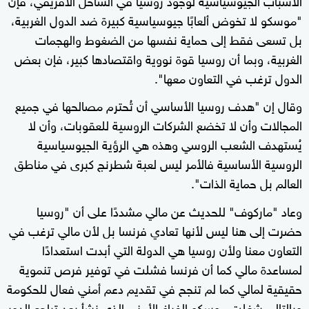
"موسكو لا تخوض ألعابًا جيوسياسية كبيرة ضد الدول الغربية،
بل تسعى فقط إلى حماية نفسها من الضغوط والهجمات
الغربية، وبما أن روسيا قوة نووية واقتصادها كبير، فإن بعض
الدول ترغب في التعاون معها".
وقال إن "هدف روسيا الأساسي أن تُحترم مصالحها في جميع
المجالات وأن لا تخضع الشركات الروسية للعقوبات، وأن لا
يُستهدف الشعب الروسي وهذه هي الرؤية الجيوسياسية
الروسية الأساسية فالأمر ليس لعبة شطرنج كبرى في مناطق
العالم بل حماية الذات".
وعاد "ماركوف" للحديث عن مالي مشددًا على أن "روسيا
حضرت إلى هنا ليس لأنها تعادي فرنسا بل لأن مالي ترغب في
التعاون معنا ولأن روسيا هي الدولة التي أبدت استعدادًا
لمساعدة مالي كما أن فرنسا فشلت في توفير فرص تنموية
حقيقية لمالي كما لم تنجح في تقديم دعم أمني فعال للحكومة
وبالتالي شغلت موسكو الفراغ الأمني الذي نشأ بعد تراجع الدور