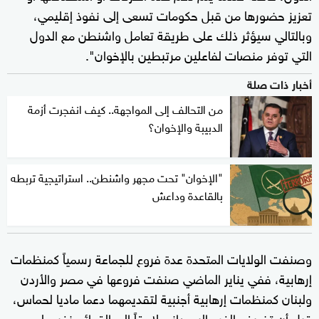
تعزيز حضورها من قبل حكومات تسعى إلى نفوذ إقليمي،
وبالتالي سيؤثر ذلك على طريقة تعامل واشنطن مع الدول
التي توفر منصات لفاعلين مرتبطين بالإخوان".
أخبار ذات صلة
من التحالف إلى المواجهة.. كيف انفجرت أزمة
الدبيبة والإخوان؟
"الإخوان" تحت مجهر واشنطن.. استراتيجية تربطه
بالقاعدة وداعش
وصنفت الولايات المتحدة عدة فروع للجماعة رسمياً كمنظمات
إرهابية، ففي يناير الماضي صنفت فروعها في مصر والأردن
ولبنان كمنظمات إرهابية أجنبية لتقديمهما دعما ماديا لحماس،
قبل أن تضيف الفرع السوداني لاحقاً إلى القوائم نفسها.