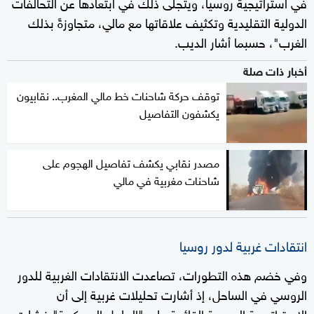
في استراتيجية روسيا، ويتجلى ذلك في ابتعادها عن التحالفات
الدولية التقليدية وتكثيف علاقاتها مع مالي، متجاوزةً بذلك
الغرب"، حسبما أشار الديب.
أخبار ذات صلة
توقف حركة شاحنات خط مالي المغرب.. نقابيون
يكشفون التفاصيل
مصدر نقابي يكشف تفاصيل الهجوم على
شاحنات مغربية في مالي
انتقادات غربية لدور روسيا
وفي خضم هذه التطورات، تصاعدت الانتقادات الغربية للدور
الروسي في الساحل، إذ أشارت تحليلات غربية إلى أن
الاستراتيجية الروسية القائمة على "الحلول العسكرية" فشلت