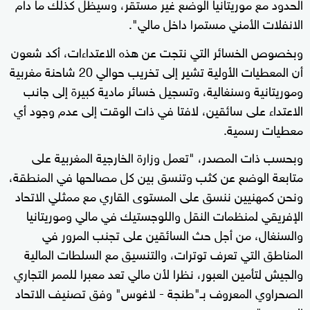
الحدود مع موريتانيا الوضع غير مستقر، وسيظل كذلك ما دام
الانفلات الأمني مستمرا داخل مالي".
وبخصوص الخسائر التي نتجت عن هذه الاعتداءات، أكد شعون
أن المعطيات الأولية تشير إلى تخريب حوالي 20 شاحنة مغربية
وموريتانية وسنغالية، وتسجيل خسائر مادية كبيرة إلى جانب
الاعتداء على سائقين، لافتا في ذات الوقت إلى عدم وجود أي
معطيات رسمية.
وبحسب ذات المصدر، "تعمل وزارة الخارجية المغربية على
متابعة الوضع عن كثب وتنسق بين كل مصالحها في المنطقة،
ونحن كمهنيين ننسق على المستوى القاري مع ممثلي الاتحاد
الإفريقي لمنظمات النقل واللوجستيك في مالي وموريتانيا
والسنغال، من أجل حث السائقين على تجنب المرور في
المناطق التي تعرف توترات، والتنسيق مع السلطات المالية
والجيش لتأمين العبور، نظرا لأن مالي تعد معبرا للممر التجاري
الصحراوي المعروف بـ"طنجة - لاغوس" وفق تصنيف الاتحاد