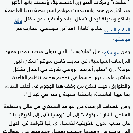
"القاعدة" وحركات الطوارق الانفصالية، وُصفت بأنها الأكبر
منذ أكثر من عقد واستهدفت مواقع استراتيجية بينها العاصمة
باماكو ومدينة كيدال شمال البلاد وأسفرت عن مقتل
وزير
ساديو كامارا، أحد أبرز مهندسي التقارب مع
الدفاع المالي
.
موسكو
ومن
، قال "ماركوف"، الذي يتولى منصب مدير معهد
موسكو
الدراسات السياسية، في حديث خاص لموقع "سكاي نيوز
عربية"، إن "فيلق أفريقيا الروسي شارك في القتال بشكل
مباشر، ولعب دورا حاسما في تحجيم هجوم تنظيم القاعدة
والطوارق، حيث تمكن من وقف هذا الهجوم في أغلب المدن،
بما فيها العاصمة، باستثناء مدينة واحدة هي كيدال".
وعن الأهداف الروسية من التواجد العسكري في مالي ومنطقة
الساحل، أشار "ماركوف" إلى أن "روسيا تأتي إلى أفريقيا بناءً
على طلب الدول الأفريقية نفسها، أي إنها تتواجد في الدول
التي ترغب في وجودها وتطلب دعمها، وتساعدها في المجالات