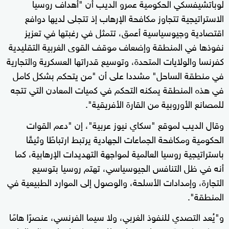
لوباتشيفسكي الحكومية عمرو الديب أن "أهداف روسيا
الاستراتيجية تتجاوز مكافحة الإرهاب إذ تتجلى لديها دوافع
اقتصادية وجيوسياسية أعمق، تتمثل في رغبتها في تعزيز
نفوذها في المنطقة وإضعاف موقف القوى الغربية التقليدية
كفرنسا والولايات المتحدة، وتوسيع قدراتها العسكرية والتجارية
في منطقة الساحل" مشددا على أن "من يتحكم بشكل كامل
في هذه المنطقة يمكنه التحكم في كميات المعادن التي تتجه
للمصانع الأوروبية من القارة الأفريقية".
وقال الديب لموقع "سكاي نيوز عربية"، إن "دعم القوات
الحكومية ومكافحة الجماعات الجهادية يرتبط ارتباطًا وثيقًا
باستراتيجية روسيا العالمية لمواجهة التهديدات الإرهابية، كما
أنه في ظل التنافس الجيوسياسي، تهتم روسيا بتوسيع
التجارة، وإمدادات الأسلحة، والوصول إلى الموارد الطبيعية في
المنطقة".
و"يُعد التصدي للنفوذ الغربي، ولا سيما الفرنسي، عنصرًا هامًا