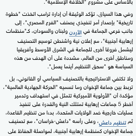
بالأساس على مشروع "الخلافة الإسلامية".
وفي هذا السياق، تؤكد الوثيقة أن إدارة ترامب اتخذت "خطوة
تاريخية" بإصدار أمر تنفيذي يصنف "الفرع المصري"، إلى
جانب فرعي الجماعة في
ولبنان والسودان، كـ"منظمات
الأردن
إرهابية أجنبية"، مع إعلان نية واشنطن توسيع التصنيف
ليشمل فروعًا أخرى للجماعة في الشرق الأوسط وأفريقيا
ومناطق أخرى من العالم، مشددة على أن الهدف من هذه
السياسة هو "سحق التنظيم أينما يعمل".
ولا تكتفي الاستراتيجية بالتصنيف السياسي أو القانوني، بل
تربط بين جماعة الإخوان وما تسميه "الحركة الجهادية العالمية"،
مؤكدة أن "الأولوية الأميركية تتمثل في استهداف وتدمير
أخطر 5 جماعات إرهابية تمتلك النية والقدرة على تنفيذ
عمليات خارجية ضد الولايات المتحدة، بدءا من تنظيم القاعدة،
ثم
، وعلى رأسه "داعش-خراسان"، مع تصنيف
تنظيم داعش
جماعة الإخوان كمنظمة إرهابية أجنبية، لمواصلة الحفاظ على