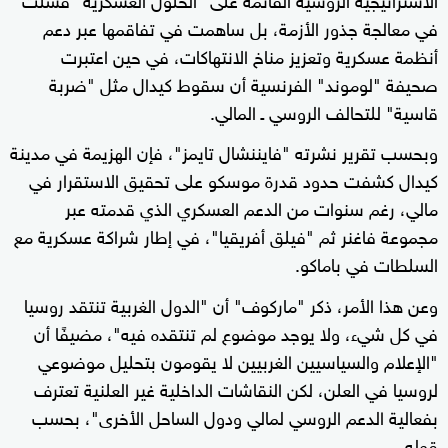
في معالجة جذور الأزمة، بل ساهمت في تفاقمها عبر دعم
أنظمة عسكرية وتعزيز مناخ الانتهاكات، في حين اعتبرت
صحيفة "لوموند" الفرنسية أن سقوط كيدال مثل "ضربة
قاسية" للتحالف الروسي ـ المالي.
وبحسب تقرير نشرته "فايننشال تايمز"، فإن الهزيمة في مدينة
كيدال كشفت حدود قدرة موسكو على تحقيق الاستقرار في
مالي، رغم سنوات من الدعم العسكري الذي قدمته عبر
مجموعة فاغنر ثم "فيلق أفريقيا"، في إطار شراكة عسكرية مع
السلطات في باماكو.
وعن هذا الأمر، ذكر "ماركوف" أن "الدول الغربية تنتقد روسيا
في كل شيء، ولا يوجد موضوع لم تنتقده فيه"، مضيفًا أن
"الإعلام والسياسيين الغربيين لا يقومون بتحليل موضوعي
لروسيا في العلن، لكن النقاشات الداخلية غير العلنية تعترف
بفعالية الدعم الروسي لمالي ودول الساحل الأخرى"، بحسب
قوله.