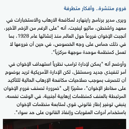
فروع منتشرة.. وأفكار متطرفة
ويرى مدير برنامج راينهارد لمكافحة الارهاب والاستخبارات في
معهد واشنطن، ماثيو ليفيت، أنه "على الرغم من الزخم الأخير،
أنجبت الإخوان فروعاً حول العالم منذ إنشائها عام 1928، بما
في ذلك حماس على وجه الخصوص، في حين أن فروعها لا
تعمل كمنظمة موحدة موجهة مركزياً".
وأوضح أنه "يمكن لإدارة ترامب نظرياً استهداف الإخوان في
أمر تنفيذي جديد ومستقل، لكن الإدارة الأمريكية تريد بوضوح
أن تتصرف بموجب صلاحيات مكافحة الإرهاب الحالية للتأكيد
على مخاطر الإخوان"، مشيرًا إلى "ضرورة تصنف فروع الإخوان
المرتبطة بالعنف كمنظمات إرهابية أجنبية، في الوقت نفسه،
ينبغي توفير إطار قانوني قوي لمتابعة منظمات الإخوان
باستخدام أدوات العقوبات وإنفاذ القانون على حد سواء".
0