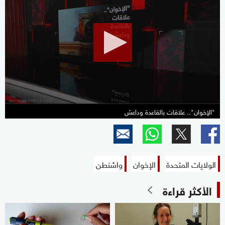
seconds
of
16
minutes,
15
seconds
"الإخوان".. علاقات بالقاعدة وداعش
الولايات المتحدة
الإخوان
واشنطن
الأكثر قراءة