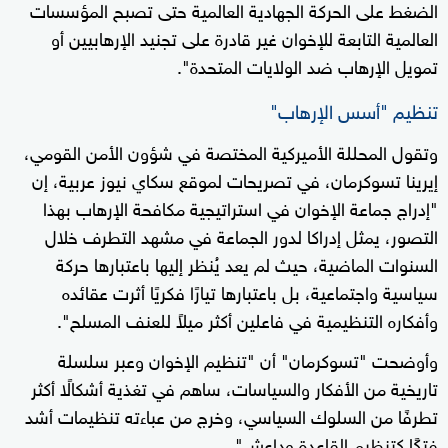
الضغط على الحركة الجهادية العالمية حتى تصبح المؤسسات
العالمية التابعة للإخوان غير قادرة على تجنيد الإرهابيين أو
تمويل الإرهاب ضد الولايات المتحدة".
تنظيم "أسس الإرهاب"
وتقول المحللة الأميركية المختصة في شؤون الأمن القومي،
إيرينا تسوكرمان، في تصريحات لموقع سكاي نيوز عربية، إن
"إدراج جماعة الإخوان في استراتيجية مكافحة الإرهاب بهذا
التصور، يمثل إدراكا لدور الجماعة في مشهد التطرف خلال
السنوات الماضية، حيث لم يعد يُنظر إليها باعتبارها حركة
سياسية واجتماعية، بل باعتبارها تيارًا فكريًا أثرت عقائده
وأفكاره التنظيمية في فاعلين أكثر ميلاً للعنف المسلح".
وأوضحت "تسوكرمان" أن "تنظيم الإخوان وعبر سلسلة
تاريخية من الأفكار والسياسات، ساهم في تغذية أشكالًا أكثر
تطرفًا من السلوك السياسي، وخرج من عباءته تنظيمات أشد
فتكًا كتنظيم القاعدة وداعش".