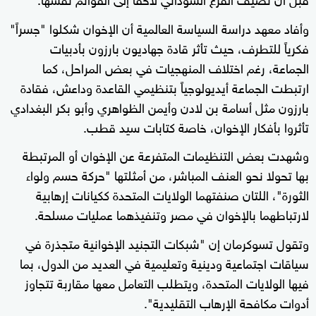
وأفاد معهد دراسة السياسة العالمية أن الإخوان شكلوا "جسراً"
فكرياً للتطرف، حيث تأثر قادة جهاديون بارزون بأدبيات
الجماعة، رغم اختلاف المنهجيات في بعض المراحل، كما
ارتبطت الجماعة أيديولوجياً بتنظيمي القاعدة وداعش، فقادة
بارزون مثل أسامة بن لادن وأيمن الظواهري وأبو بكر البغدادي
تأثروا بأفكار الإخوان، خاصة كتابات سيد قطب.
وشهدت بعض التنظيمات المتفرعة عن الإخوان أو المرتبطة
بها تحولا نحو العنف المباشر، من أمثلتها "حركة حسم ولواء
الثورة"، اللتان صنفتهما الولايات المتحدة ككيانات إرهابية
لارتباطهما بالإخوان في مصر وتنفيذهما عمليات مسلحة.
وتقول تسوكرمان إن "شبكات التجنيد الإخوانية متجذرة في
سياقات اجتماعية ودينية وتعليمية في العديد من الدول، بما
فيها الولايات المتحدة، ويتطلب التعامل معها مقاربة تتجاوز
أدوات مكافحة الإرهاب التقليدية".