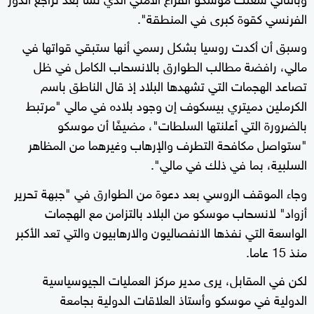
الفرنسي كقوة كبرى في المنطقة".
وسبق أن أكدت روسيا بشكل رسمي أنها ستبقي قواتها في
مالي، رافضة مطالب الطوارق بالانسحاب الكامل في ظل
تصاعد الهجمات التي تشهدها البلاد إذ قال الناطق باسم
الكرملين دميتري بيسكوف إن وجود بلاده في مالي "مرتبط
بالضرورة التي أعلنتها السلطات"، مضيفًا أن موسكو
"ستواصل مكافحة التطرف والإرهاب وغيرهما من المظاهر
السلبية، بما في ذلك في مالي".
وجاء الموقف الروسي بعد دعوة من الطوارق في "جبهة تحرير
أزواد" لانسحاب موسكو من البلاد بالتزامن مع الهجمات
الواسعة التي نفذها الانفصاليون والارهابيون والتي تعد الأكبر
منذ 15 عاما.
لكن في المقابل، يرى مدير مركز العمليات الجيوسياسية
الدولية في موسكو وأستاذ العلاقات الدولية بجامعة