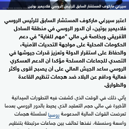
سيرغي ماركوف المستشار السابق للرئيس الروسي فلاديمير بوتين
اعتبر سيرغي ماركوف المستشار السابق للرئيس الروسي
فلاديمير بوتين، أن الدور الروسي في منطقة الساحل
الأفريقي وبخاصة في مالي "مهم للغاية" في دعم
الحكومات المحلية على مواجهة التحديات الأمنية،
والحفاظ على استقرار الدولة وتعزيز قدرات جيوشها في
التصدي للجماعات المسلحة مؤكدا أن الدعم العسكري
الروسي ساعد الجيش المالي على أن يصبح أقوى وأكثر
فعالية ودافع عن البلاد ضد هجمات تنظيم القاعدة
والطوارق.
يأتي ذلك في الوقت الذي كشفت فيه التطورات الميدانية
الأخيرة في مالي حجم التعقيد الذي يحيط بالدور الروسي بعدما
تعرضت القوات المالية المدعومة
لسلسلة هجمات
روسيا
واسعة ومنسقة، نفذها تحالف بين جماعات مرتبطة بتنظيم