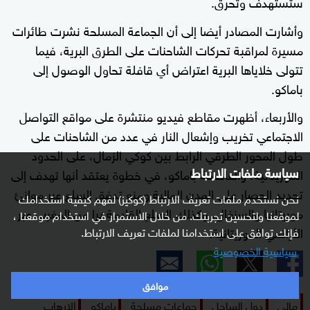
ستستهدف وتحرق.
وأشارت المصادر أيضا إلى أن الجماعة المسلحة نشرت طائرات
مسيرة لمراقبة تحركات الشاحنات على الطرق البرية، فيما
تتولى خلاياها البرية اعتراض أي قافلة تحاول الوصول إلى
باماكو.
والأربعاء، أظهرت مقاطع فيديو منتشرة على مواقع التواصل
الاجتماعي تخريب وإشعال النار في عدد من الشاحنات على
طول المحور الطرقي الرابط بين كوكي الزمال، على الحدود
سياسة ملفات الارتباط
الموريتانية، والعاصمة باماكو، في خطوة يعتقد أنها تهدف إلى
تجديد الحصار على المدن المالية ومنع تدفق السلع عبر موانئ
نحن نستخدم ملفات تعريف الارتباط (كوكيز) لفهم كيفية استخدامك
موريتانيا والسنغال، وكذلك السلع القادمة برا من المغرب عبر
لموقعنا ولتحسين تجربتك. من خلال الاستمرار في استخدام موقعنا ،
الأراضي الموريتانية.
فإنك توافق على استخدامنا لملفات تعريف الارتباط.
سياسية الخصوصية
موافق
مالي
دول الساحل
جماعات مسلحة
باماكو
الإرهاب