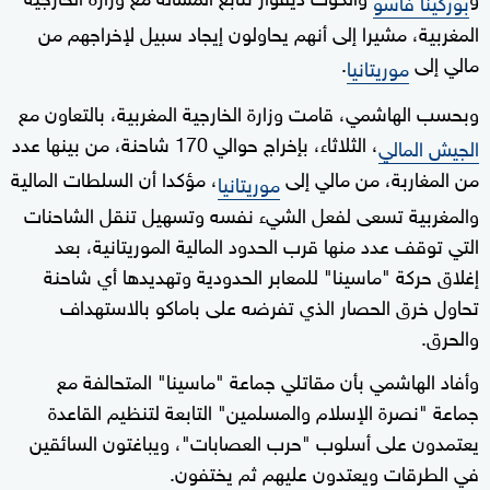
بوركينا فاسو
المغربية، مشيرا إلى أنهم يحاولون إيجاد سبيل لإخراجهم من
مالي إلى
.
موريتانيا
وبحسب الهاشمي، قامت وزارة الخارجية المغربية، بالتعاون مع
، الثلاثاء، بإخراج حوالي 170 شاحنة، من بينها عدد
الجيش المالي
من المغاربة، من مالي إلى
، مؤكدا أن السلطات المالية
موريتانيا
والمغربية تسعى لفعل الشيء نفسه وتسهيل تنقل الشاحنات
التي توقف عدد منها قرب الحدود المالية الموريتانية، بعد
إغلاق حركة "ماسينا" للمعابر الحدودية وتهديدها أي شاحنة
تحاول خرق الحصار الذي تفرضه على باماكو بالاستهداف
والحرق.
وأفاد الهاشمي بأن مقاتلي جماعة "ماسينا" المتحالفة مع
جماعة "نصرة الإسلام والمسلمين" التابعة لتنظيم القاعدة
يعتمدون على أسلوب "حرب العصابات"، ويباغتون السائقين
في الطرقات ويعتدون عليهم ثم يختفون.