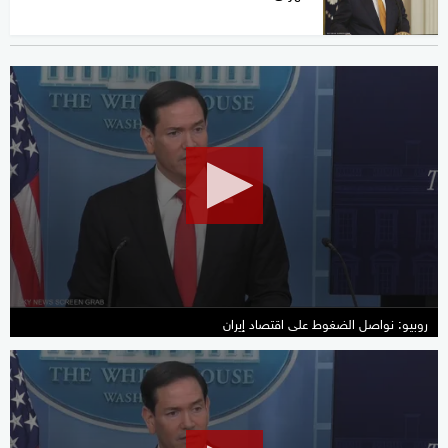
0
seconds
of
33
seconds
روبيو: نواصل الضغوط على اقتصاد إيران
0
seconds
of
49