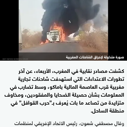
صورة متداولة لإحراق الشاحنات المغربية
كشفت مصادر نقابية في المغرب، الأربعاء، عن آخر
تطورات الاعتداءات التي استهدفت شاحنات تجارية
مغربية قرب العاصمة المالية باماكو، وسط تضارب في
المعلومات بشأن حصيلة الضحايا والمفقودين، ومخاوف
متزايدة من تصاعد ما بات يُعرف بـ”حرب القوافل” في
منطقة الساحل.
وقال مصطفي شعون، رئيس الاتحاد الإفريقي لمنظمات