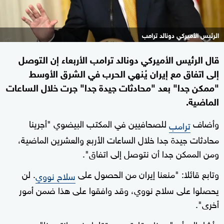
الرئيس الأميركي دونالد ترامب
قال الرئيس الأميركي دونالد ترامب الأربعاء إن التوصل
إلى اتفاق مع إيران يُنهي الحرب في الشرق الأوسط
"ممكن جدا" بعد "محادثات جيدة جدا" جرت خلال الساعات
الماضية.
وأضاف
للصحافيين في المكتب البيضوي "أجرينا
ترامب
محادثات جيدة جدا خلال الساعات الأربع والعشرين الماضية،
ومن الممكن جدا أن نتوصل إلى اتفاق".
وتابع قائلا: "منعنا إيران من الحصول على
. لن
سلاح نووي
يحصلوا على سلاح نووي، وقد وافقوا على هذا ضمن أمور
أخرى".
وأشار إلى أن "معظم قادة
قتلوا ونحن انتصرنا".