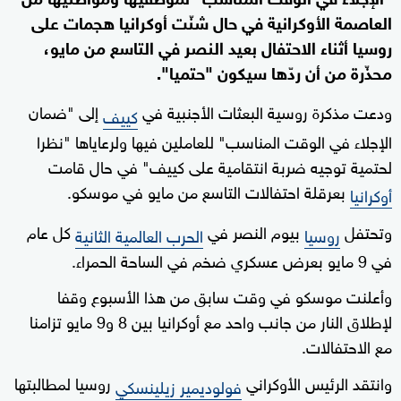
العاصمة الأوكرانية في حال شنّت أوكرانيا هجمات على
روسيا أثناء الاحتفال بعيد النصر في التاسع من مايو،
محذّرة من أن ردّها سيكون "حتميا".
ودعت مذكرة روسية البعثات الأجنبية في
إلى "ضمان
كييف
الإجلاء في الوقت المناسب" للعاملين فيها ولرعاياها "نظرا
لحتمية توجيه ضربة انتقامية على كييف" في حال قامت
بعرقلة احتفالات التاسع من مايو في موسكو.
أوكرانيا
وتحتفل
بيوم النصر في
كل عام
روسيا
الحرب العالمية الثانية
في 9 مايو بعرض عسكري ضخم في الساحة الحمراء.
وأعلنت موسكو في وقت سابق من هذا الأسبوع وقفا
لإطلاق النار من جانب واحد مع أوكرانيا بين 8 و9 مايو تزامنا
مع الاحتفالات.
وانتقد الرئيس الأوكراني
روسيا لمطالبتها
فولوديمير زيلينسكي