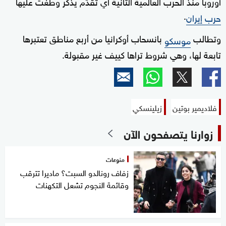
أوروبا منذ الحرب العالمية الثانية أي تقدّم يذكر وطغت عليها
.
حرب إيران
وتطالب
بانسحاب أوكرانيا من أربع مناطق تعتبرها
موسكو
تابعة لها، وهي شروط تراها كييف غير مقبولة.
فلاديمير بوتين
زيلينسكي
زوارنا يتصفحون الآن
منوعات
زفاف رونالدو السبت؟ ماديرا تترقب
وقائمة النجوم تشعل التكهنات