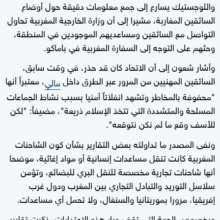
واللوجستيك يسارع إلى جمع معلومات دقيقة حول أوضاع
السائقين المغاربة، مشيرا إلى أن وزارة الخارجية المغربية تحاول
التواصل مع السائقين ومساعديهم الموجودين في المنطقة،
وحثهم على التوجه إلى السفارة المغربية في باماكو.
وأشار شعون إلى أن الاتحاد كان قد حذر، في وقت سابق،
السائقين المهنيين من المرور عبر الطرق داخل
، معتبراً أنها
مالي
"محفوفة بالمخاطر وتشهد انفلاتاً أمنيا بسبب نشاط الجماعات
المسلحة والمتشددة التي تتخذ الإسلام ذريعة"، مضيفاً: "لكن
للأسف وقع ما لم نكن نتوقعه".
ونفى المصدر ما تداولته بعض التقارير بشأن كون الشاحنات
المغربية كانت تنقل مساعدات إنسانية أو مواد إغاثية، موضحا
أنها شاحنات تجارية مخصصة للنقل البري للبضائع، وتؤمن
سلاسل التوريد والتبادل التجاري بين المغرب ودول غرب
إفريقيا، مرورا بموريتانيا والسنغال، ولا تحمل أي مساعدات.
وبخصوص الجهة التي تقف وراء هذه الاعتداءات، ذكرت تقارير