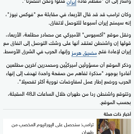
إيران
وكان ترامب قد قد قال الأربعاء في مقابلة مع "فوكس نيوز"،
إنه سيمنح إيران أسبوعا للتوصل لاتفاق.
ونقل موقع "أكسيوس" الأميركي عن مصادر مطلعة، الأربعاء،
قولها إن واشنطن تعتقد أنها على وشك التوصل إلى اتفاق مع
إيران لإعادة فتح
وإنهاء الحرب في الشرق الأوسط.
مضيق هرمز
وذكر الموقع أن مسؤولَين أميركيَّين ومصدرين آخرين مطلعين
أفادوا بوجود "مذكرة تفاهم من صفحة واحدة تهدف إلى إنهاء
الحرب ووضع إطار عمل لمفاوضات نووية أكثر تفصيلا".
وتتوقع واشنطن ردا من طهران خلال الساعات الـ48 المقبلة،
بحسب الموقع.
أخبار ذات صلة
ترامب: سنحصل على اليورانيوم المخصب من
طهران