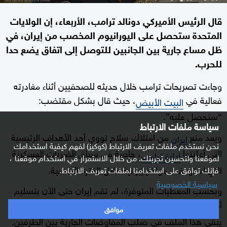
قال الرئيس الأميركي دونالد ترامب، الأربعاء، إن الولايات
المتحدة ستحصل على اليورانيوم المخصب من إيران، في
ظل مساع جارية بين الجانبين للتوصل إلى اتفاق يضع حدا
للحرب.
وجاءت تصريحات ترامب خلال حديثه للصحفيين أثناء مغادرته
فعالية في
، حيث قال بشكل مقتضب:
البيت الأبيض
“سنحصل عليه”.
سياسة ملفات الارتباط
ويعد منع
من امتلاك سلاح نووي أحد الأهداف الرئيسية
إيران
نحن نستخدم ملفات تعريف الارتباط (كوكيز) لفهم كيفية استخدامك
التي أعلنتها
، خاصة في سياق الضربات العسكرية
إدارة ترامب
لموقعنا ولتحسين تجربتك. من خلال الاستمرار في استخدام موقعنا ،
التي استهدفت مواقع إيرانية خلال الفترة الماضية.
فإنك توافق على استخدامنا لملفات تعريف الارتباط.
سياسية الخصوصية
وبحسب المعطيات المتوفرة، لم تقم إيران حتى الآن بتسليم
أكثر من 408 كيلوغرامات من
عالي
، ما
اليورانيوم
التخصيب
موافق
يبقي هذا الملف في صلب المفاوضات الجارية بين الطرفين.