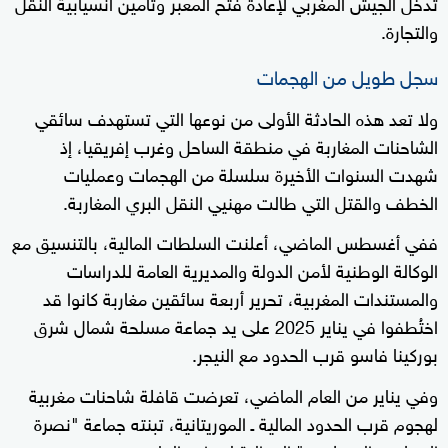
تدخل الجيش المغربي لإعادة فتح المعبر وتأمين انسيابية النقل
والتجارة.
سجل طويل من الهجمات
ولا تعد هذه الحادثة الأولى من نوعها التي تستهدف سائقي
الشاحنات المغاربة في منطقة الساحل وغرب إفريقيا، إذ
شهدت السنوات الأخيرة سلسلة من الهجمات وعمليات
الخطف والقتل التي طالت مهنيي النقل البري المغاربة.
ففي أغسطس الماضي، أعلنت السلطات المالية، بالتنسيق مع
الوكالة الوطنية لأمن الدولة والمديرية العامة للدراسات
والمستندات المغربية، تحرير أربعة سائقين مغاربة كانوا قد
اختُطفوا في يناير 2025 على يد جماعة مسلحة شمال شرق
بوركينا فاسو قرب الحدود مع النيجر.
وفي يناير من العام الماضي، تعرضت قافلة شاحنات مغربية
لهجوم قرب الحدود المالية ـ الموريتانية، تبنته جماعة "نصرة