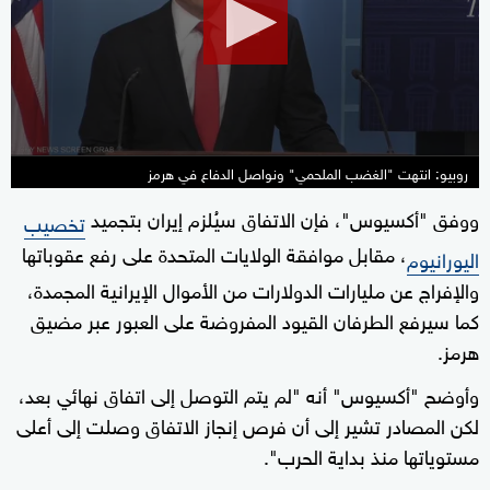
seconds
روبيو: انتهت "الغضب الملحمي" ونواصل الدفاع في هرمز
ووفق "أكسيوس"، فإن الاتفاق سيُلزم إيران بتجميد
تخصيب
، مقابل موافقة الولايات المتحدة على رفع عقوباتها
اليورانيوم
والإفراج عن مليارات الدولارات من الأموال الإيرانية المجمدة،
كما سيرفع الطرفان القيود المفروضة على العبور عبر مضيق
هرمز.
وأوضح "أكسيوس" أنه "لم يتم التوصل إلى اتفاق نهائي بعد،
لكن المصادر تشير إلى أن فرص إنجاز الاتفاق وصلت إلى أعلى
مستوياتها منذ بداية الحرب".