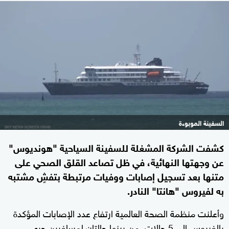
السفينة الموبوءة
كشفت الشركة المشغلة للسفينة السياحية "هونديوس"
عن وجهتها النهائية، في ظل تصاعد القلق الصحي على
متنها بعد تسجيل إصابات ووفيات مرتبطة بتفشٍ مشتبه
به لفيروس "هانتا" النادر.
وأعلنت منظمة الصحة العالمية ارتفاع عدد الإصابات المؤكدة
بالفيروس إلى 5 حالات، من بينها حالتان لمسافرين جرى