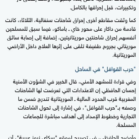
وتكبيرات، قبل إحراقها بالكامل.
كما وثقت مقاطع أخرى إحراق شاحنات سنغالية، الثلاثاء، كانت
قادمة من داكار على محور خاي ـ باماكو، فيما سبق للمسلحين
أنفسهم إحراق شاحنتين موريتانيتين، إضافة إلى إصابة سائق
موريتاني بجروح طفيفة تلقى على إثرها العلاج داخل الأراضي
الموريتانية.
"حرب القوافل" في الساحل
وفي قراءة للمشهد الأمني، قال الخبير في الشؤون الأمنية
إحسان الحافظي إن الاعتداءات التي تعرضت لها الشاحنات
المغربية قرب الحدود المالية ـ الموريتانية تندرج ضمن ما
وصفه بـ"حرب القوافل"، في إشارة إلى تحول الشاحنات
التجارية وخطوط الإمداد إلى أهداف مباشرة للجماعات
المسلحة.
وأوضح الحافظي، في تصريح لموقع "سكاي نيوز عربية"، أن