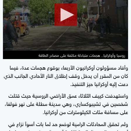
2
minutes,
12
seconds
روسيا وأوكرانيا.. هجمات متبادلة مكثفة على مصادر الطاقة
وأفاد مسؤولون أوكرانيون الأربعاء بوقوع هجمات عدة، فيما
كان من المقرر أن يدخل وقف إطلاق النار الأحادي الجانب الذي
دعت إليه أوكرانيا حيز التنفيذ.
واستهدفت كييف الثلاثاء عمق الأراضي الروسية حيث قتلت
شخصين في تشيبوكساري، وهي مدينة مطلة على نهر فولغا،
على مسافة مئات الكيلومترات من أوكرانيا.
ولم تحقق المحادثات الرامية لوضع حد لما بات أسوأ نزاع في