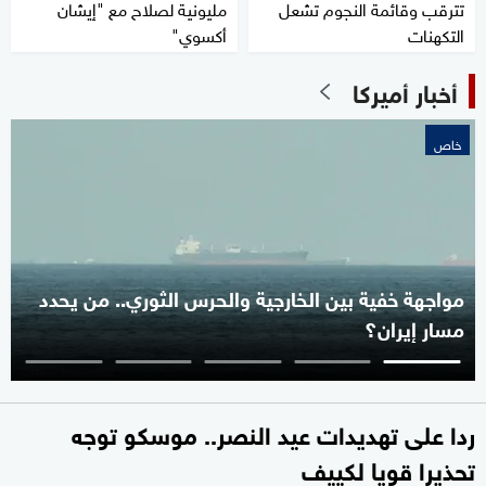
تترقب وقائمة النجوم تشعل
مليونية لصلاح مع "إيشان
التكهنات
أكسوي"
أخبار أميركا
خاص
مواجهة خفية بين الخارجية والحرس الثوري.. من يحدد
مسار إيران؟
ردا على تهديدات عيد النصر.. موسكو توجه
تحذيرا قويا لكييف