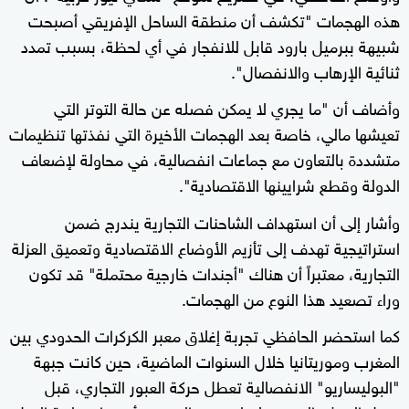
هذه الهجمات "تكشف أن منطقة الساحل الإفريقي أصبحت
شبيهة ببرميل بارود قابل للانفجار في أي لحظة، بسبب تمدد
ثنائية الإرهاب والانفصال".
وأضاف أن "ما يجري لا يمكن فصله عن حالة التوتر التي
تعيشها مالي، خاصة بعد الهجمات الأخيرة التي نفذتها تنظيمات
متشددة بالتعاون مع جماعات انفصالية، في محاولة لإضعاف
الدولة وقطع شرايينها الاقتصادية".
وأشار إلى أن استهداف الشاحنات التجارية يندرج ضمن
استراتيجية تهدف إلى تأزيم الأوضاع الاقتصادية وتعميق العزلة
التجارية، معتبراً أن هناك "أجندات خارجية محتملة" قد تكون
وراء تصعيد هذا النوع من الهجمات.
كما استحضر الحافظي تجربة إغلاق معبر الكركرات الحدودي بين
المغرب وموريتانيا خلال السنوات الماضية، حين كانت جبهة
"البوليساريو" الانفصالية تعطل حركة العبور التجاري، قبل