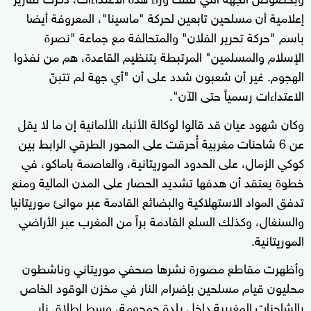
إعلامية أن مسلحين تابعين لحركة "ماسينا"، المعروفة أيضا
باسم "حركة تحرير الفلان" والمتحالفة مع جماعة "نصرة
الإسلام والمسلمين" المرتبطة بتنظيم القاعدة، هم من نفذوا
الهجوم. غير أن شعبون شدد على أن "أي جهة لم تتبنّ
الاعتداءات رسمياً حتى الآن".
وكان شهود عيان قد قالوا لوكالة الأنباء الألمانية إن ما لا يقل
عن 6 شاحنات مغربية أُحرقت على المحور الطرقي الرابط بين
كوكي الزمال، على الحدود الموريتانية، والعاصمة باماكو، في
خطوة يعتقد أن هدفها تشديد الحصار على المدن المالية ومنع
تدفق المواد الاستهلاكية والبضائع القادمة عبر موانئ موريتانيا
والسنغال، وكذلك السلع القادمة براً من المغرب عبر الأراضي
الموريتانية.
وأظهرت مقاطع مصورة نشرها صحفي موريتاني وناشطون
محليون قيام مسلحين بإضرام النار في مخزن الوقود الخاص
بالشاحنات المغربية داخل بلدة جمجومة، وسط إطلاق نار