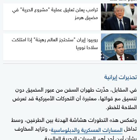
ترامب يعلن تعليق عملية "مشروع الحرية" في
مضيق هرمز
روبيو: إيران "ستحتجز العالم رهينة" إذا امتلكت
سلاحا نوويا
تحذيرات إيرانية
في المقابل، حذّرت طهران السفن من عبور المضيق دون
تنسيق مع قواتها، معتبرة أن التحركات الأميركية قد تعرض
الملاحة للخطر.
وتعكس هذه التطورات هشاشة الهدنة بين الطرفين، وسط
تداخل
، وتزايد المخاوف
المسارات العسكرية والدبلوماسية
بشأن أمن أحد أهم الممرات البحرية العالمية.