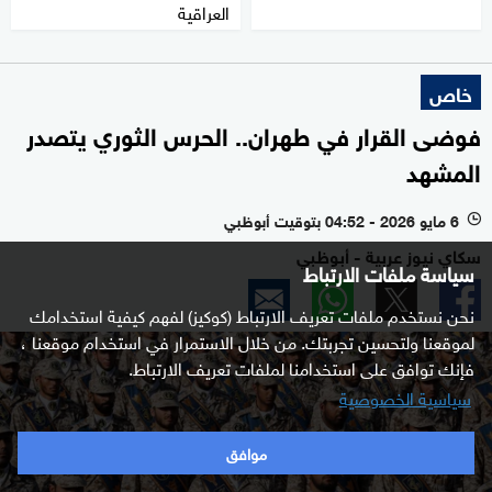
العراقية
خاص
فوضى القرار في طهران.. الحرس الثوري يتصدر
المشهد
6 مايو 2026 - 04:52 بتوقيت أبوظبي
l
سكاي نيوز عربية - أبوظبي
سياسة ملفات الارتباط
نحن نستخدم ملفات تعريف الارتباط (كوكيز) لفهم كيفية استخدامك
لموقعنا ولتحسين تجربتك. من خلال الاستمرار في استخدام موقعنا ،
فإنك توافق على استخدامنا لملفات تعريف الارتباط.
سياسية الخصوصية
موافق