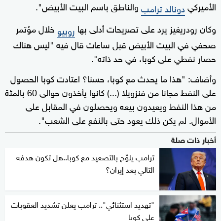
الأميركي
والناطق باسم البيت الأبيض".
دونالد ترامب
وكان رودريغيز يرد على تصريحات أدلى بها
خلال مؤتمر
روبيو
صحفي في البيت الأبيض قبل ساعات قال فيه "ليس هناك
حصار نفطي على كوبا، في حد ذاته".
وأضاف: "هذا ما يحدث مع كوبا، حسنا؟ اعتادت كوبا الحصول
على النفط مجانا من فنزويلا (...) كانوا يأخذون حوالى 60 بالمئة
من هذا النفط ويعيدون بيعه ويحصلون في المقابل على
الأموال. لم يكن ذلك يعود حتى بالنفع على الشعب".
أخبار ذات صلة
ترامب يلوّح بالتصعيد مع كوبا..هل تكون هدفه
التالي بعد إيران؟
"تهديد استثنائي".. ترامب يعلن تشديد العقوبات
على كوبا