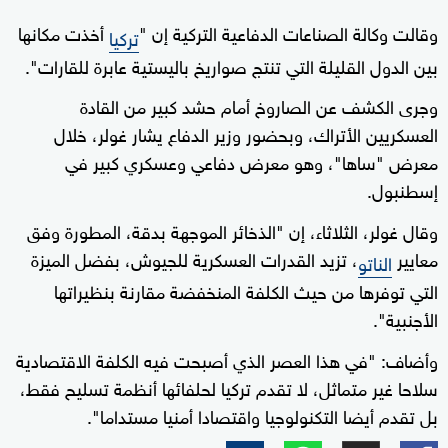
وقالت وكالة الصناعات الدفاعية التركية إن "
أخذت مكانها
تركيا
بين الدول القليلة التي تنتج صواريخ باليستية عابرة للقارات".
وجرى الكشف عن الصاروخ أمام حشد كبير من القادة
العسكريين الأتراك، وبحضور وزير الدفاع يشار غولر، خلال
معرض "ساها"، وهو معرض دفاعي وعسكري كبير في
إسطنبول.
وقال غولر، الثلاثاء، إن "الذخائر الموجهة بدقة، المطورة وفق
معايير
، تزيد القدرات العسكرية للجيوش، بفضل الميزة
الناتو
التي توفرها من حيث الكلفة المنخفضة مقارنة بنظيراتها
الأجنبية".
وأضاف: "في هذا العصر الذي أصبحت فيه الكلفة الاقتصادية
سلاحا غير متماثل، لا تقدم تركيا لحلفائها أنظمة تسليح فقط،
بل تقدم أيضا التكنولوجيا واقتصادا أمنيا مستداما".