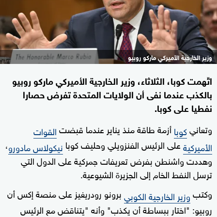
وزير الخارجية الأميركي ماركو روبيو
اتّهمت كوبا، الثلاثاء، وزير الخارجية الأميركي ماركو روبيو
بالكذب عندما نفى أن الولايات المتحدة تفرض حصارا
نفطيا على كوبا.
وتعاني
أزمة طاقة منذ يناير عندما قبضت
كوبا
القوات
على الرئيس الفنزويلي وحليف كوبا
،
الأميركية
نيكولاس مادورو
وهددت واشنطن بفرض تعريفات جمركية على الدول التي
ترسل النفط الخام إلى الجزيرة الشيوعية.
وكتب
برونو رودريغيز على منصة إكس أن
وزير الخارجية الكوبي
روبيو: "اختار ببساطة أن يكذب" وأنه "يتناقض مع الرئيس