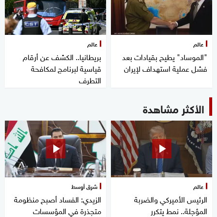
عالم
عالم
"الموساد" يطيح بقيادات بعد
بريطانيا.. الكشف عن أرقام
فشل عملية استهداف لإيران
قياسية لبرنامج لمكافحة
التطرف
الأكثر مشاهدة
عالم
شرق أوسط
الرئيس الأميركي والضربة
الزيدي: الفساد أصبح منظومة
المؤجلة.. نمط يتكرر
متجذرة في المؤسسات