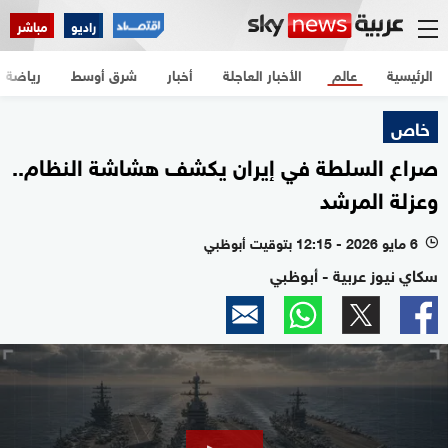
راديو
مباشر
الرئيسية
عالم
الأخبار العاجلة
أخبار
شرق أوسط
رياضة
خاص
صراع السلطة في إيران يكشف هشاشة النظام..
وعزلة المرشد
6 مايو 2026 - 12:15 بتوقيت أبوظبي
l
سكاي نيوز عربية - أبوظبي
0
seconds
of
14
minutes,
18