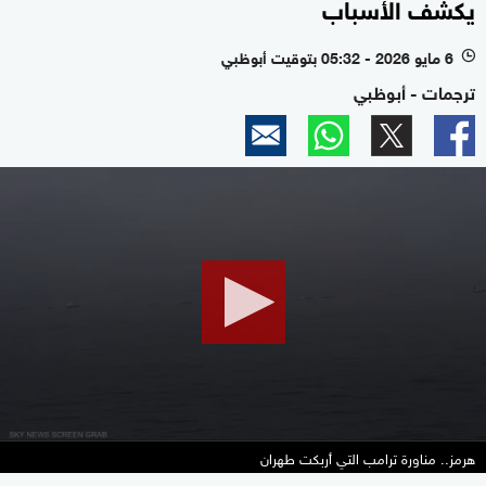
يكشف الأسباب
6 مايو 2026 - 05:32 بتوقيت أبوظبي
l
ترجمات - أبوظبي
0
seconds
of
29
minutes,
56
seconds
هرمز.. مناورة ترامب التي أربكت طهران