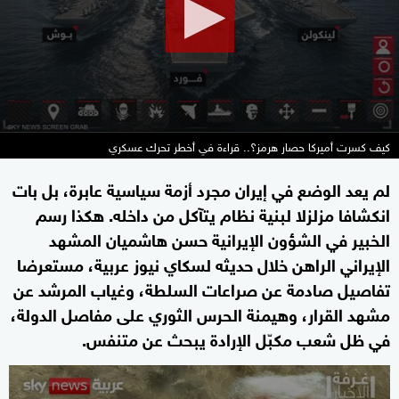
seconds
كيف كسرت أميركا حصار هرمز؟.. قراءة في أخطر تحرك عسكري
لم يعد الوضع في إيران مجرد أزمة سياسية عابرة، بل بات
انكشافا مزلزلا لبنية نظام يتآكل من داخله. هكذا رسم
الخبير في الشؤون الإيرانية حسن هاشميان المشهد
الإيراني الراهن خلال حديثه لسكاي نيوز عربية، مستعرضا
تفاصيل صادمة عن صراعات السلطة، وغياب المرشد عن
مشهد القرار، وهيمنة الحرس الثوري على مفاصل الدولة،
في ظل شعب مكبّل الإرادة يبحث عن متنفس.
0
seconds