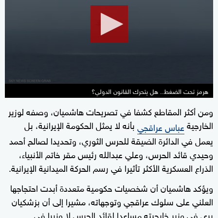
8
minutes,
47
seconds
هرمز تحت الضغط.. هل يتحرك القانون الدولي؟
ومن أكثر المقاطع كشفا في تصريحات هاشميان، وصفه لوزير
الخارجية
بأنه لا يمثل الحكومة الإيرانية، بل
عباس عراقجي
يعمل في الدائرة الضيقة للحرس الثوري، وتحديدا لصالح أحمد
وحيدي قائد الحرس، وعلي عبدالله رئيس مقر خاتم الأنبياء،
الذراع العسكرية الأكثر تأثيرا في رسم الحركة الميدانية الإيرانية.
ويؤكد هاشميان أن شخصيات حكومية متعددة أبدت احتجاجها
العلني على سلوك عراقجي وتوجهاته، مشيرا إلى أن بزشكيان
يرى في وزير خارجيته مساعدا لقائد الحرس لا وزيرا في