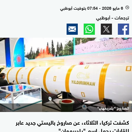
6 مايو 2026 - 07:54 بتوقيت أبوظبي
l
ترجمات - أبوظبي
الصاروخ "يلدريمهان"
كشفت تركيا، الثلاثاء، عن صاروخ باليستي جديد عابر
للقارات يحمل اسم "يلدريمهان".