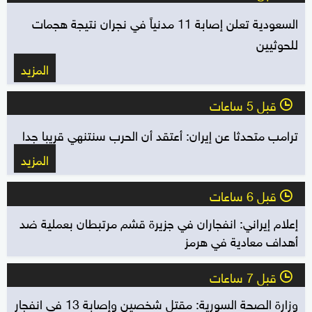
السعودية تعلن إصابة 11 مدنياً في نجران نتيجة هجمات
للحوثيين
المزيد
قبل 5 ساعات
l
ترامب متحدثا عن إيران: أعتقد أن الحرب سنتنهي قريبا جدا
المزيد
قبل 6 ساعات
l
إعلام إيراني: انفجاران في جزيرة قشم مرتبطان بعملية ضد
أهداف معادية في هرمز
قبل 7 ساعات
l
وزارة الصحة السورية: مقتل شخصين وإصابة 13 في انفجار