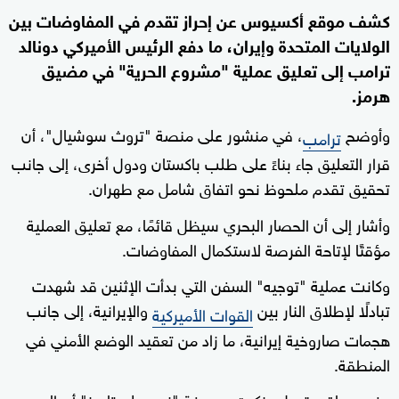
كشف موقع أكسيوس عن إحراز تقدم في المفاوضات بين
الولايات المتحدة وإيران، ما دفع الرئيس الأميركي دونالد
ترامب إلى تعليق عملية "مشروع الحرية" في مضيق
هرمز.
وأوضح
، في منشور على منصة "تروث سوشيال"، أن
ترامب
قرار التعليق جاء بناءً على طلب باكستان ودول أخرى، إلى جانب
تحقيق تقدم ملحوظ نحو اتفاق شامل مع طهران.
وأشار إلى أن الحصار البحري سيظل قائمًا، مع تعليق العملية
مؤقتًا لإتاحة الفرصة لاستكمال المفاوضات.
وكانت عملية "توجيه" السفن التي بدأت الإثنين قد شهدت
تبادلًا لإطلاق النار بين
والإيرانية، إلى جانب
القوات الأميركية
هجمات صاروخية إيرانية، ما زاد من تعقيد الوضع الأمني في
المنطقة.
وفي سياق متصل، ذكرت صحيفة "نيويورك تايمز" أن العديد