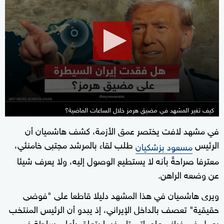
of
28
minutes,
40
seconds
كيف تغير المشهد في مضيق هرمز خلال الساعات الماضية؟
في مشهد لافت يختصر عمق الأزمة، كشف هاشميان أن
الرئيس
طلب لقاء بالمرشد مجتبى خامنئي،
مسعود بزشكيان
معترفا صراحةً بأنه لا يستطيع الوصول إليه، ولا يعرف شيئا
عن وضعه الراهن.
ويرى هاشميان في هذا المشهد دليلا قاطعا على "فوضى
حقيقية" تعصف بالداخل الإيراني، إذ يبدو أن الرئيس المنتخب
يعمل في فراغ معلوماتي تام فيما يتعلق بأعلى سلطة في