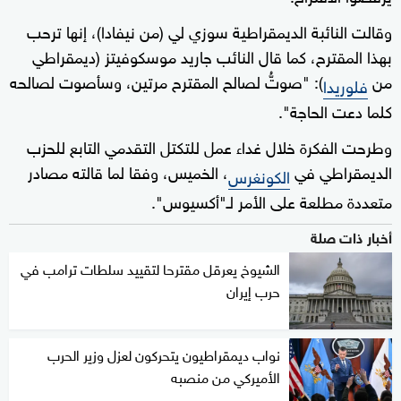
وقالت النائبة الديمقراطية سوزي لي (من نيفادا)، إنها ترحب
بهذا المقترح، كما قال النائب جاريد موسكوفيتز (ديمقراطي
من
): "صوتُّ لصالح المقترح مرتين، وسأصوت لصالحه
فلوريدا
كلما دعت الحاجة".
وطرحت الفكرة خلال غداء عمل للتكتل التقدمي التابع للحزب
الديمقراطي في
، الخميس، وفقا لما قالته مصادر
الكونغرس
متعددة مطلعة على الأمر لـ"أكسيوس".
أخبار ذات صلة
الشيوخ يعرقل مقترحا لتقييد سلطات ترامب في
حرب إيران
نواب ديمقراطيون يتحركون لعزل وزير الحرب
الأميركي من منصبه