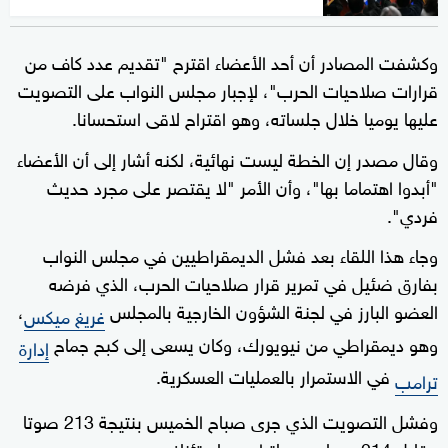
وكشفت المصادر أن أحد الأعضاء اقترح "تقديم عدد كاف من
قرارات صلاحيات الحرب"، لإجبار مجلس النواب على التصويت
عليها يوميا خلال جلساته، وهو اقتراح لاقى استحسانا.
وقال مصدر إن الخطة ليست نهائية، لكنه أشار إلى أن الأعضاء
"أبدوا اهتماما بها"، وأن الأمر "لا يقتصر على مجرد حديث
فردي".
وجاء هذا اللقاء بعد فشل الديمقراطيين في مجلس النواب
بفارق ضئيل في تمرير قرار صلاحيات الحرب، الذي فرضه
العضو البارز في لجنة الشؤون الخارجية بالمجلس
،
غريغ ميكس
وهو ديمقراطي من نيويورك، وكان يسعى إلى كبح جماح
إدارة
في الاستمرار بالعمليات العسكرية.
ترامب
وفشل التصويت الذي جرى صباح الخميس بنتيجة 213 صوتا
مقابل 214، مما سمح لترامب باستئناف