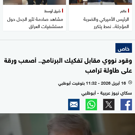
عالم
شرق أوسط
الرئيس الأميركي والضربة
مشاهد صادمة تثير الجدل حول
المؤجلة.. نمط يتكرر
مستشفيات العراق
خاص
وقود نووي مقابل تفكيك البرنامج.. أصعب ورقة
على طاولة ترامب
16 أبريل 2026 - 11:32 بتوقيت أبوظبي
l
سكاي نيوز عربية - أبوظبي
0
seconds
of
10