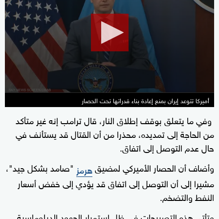
of
28
minutes,
53
seconds
أميركا تتوعد إيران بمنع إعادة بناء قدراتها تحت الحصار
وفي ما يتعلق بوقف إطلاق النار، قال ترامب إنه غير متأكد
من الحاجة إلى تمديده، محذرا من أن القتال قد يستأنف في
حال عدم التوصل إلى اتفاق.
وأضاف أن الحصار الأميركي لمضيق
"صامد بشكل جيد"،
هرمز
مشيرا إلى أن التوصل إلى اتفاق قد يؤدي إلى خفض أسعار
النفط والتضخم.
وتأتي هذه التصريحات في ظل استمرار الجهود الدبلوماسية