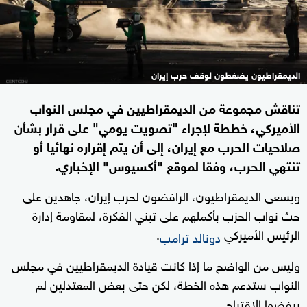
الديمقراطيون يضغطون لوقف حرب إيران
تناقش مجموعة من الديمقراطيين في مجلس النواب
الأميركي، خططة لإجراء "تصويت يومي" على قرار بشأن
صلاحيات الحرب مع إيران، إلى أن يتم إقراره نهائيا أو
تنتهي الحرب، وفقا لموقع "أكسيوس" الإخباري.
ويسعى الديمقراطيون، الرافضون لحرب إيران، جاهدين على
حث نواب الحزب بأكملهم على تبني الفكرة، لمقاومة إدارة
الرئيس الأميركي
.
دونالد ترامب
وليس من الواضح ما إذا كانت قيادة الديمقراطيين في مجلس
النواب ستدعم هذه الخطة، لكن حتى بعض المعتدلين لم
يرفضوا الاقتراح.