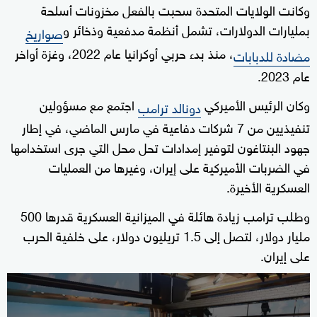
وكانت الولايات المتحدة سحبت بالفعل مخزونات ⁠أسلحة
بمليارات الدولارات، تشمل ‌أنظمة مدفعية وذخائر و
صواريخ
، منذ بدء حربي أوكرانيا ⁠عام 2022، وغزة أواخر
مضادة للدبابات
عام ⁠2023.
وكان الرئيس الأميركي
اجتمع مع مسؤولين
دونالد ترامب
تنفيذيين من 7 شركات دفاعية في مارس الماضي، في إطار
جهود البنتاغون لتوفير إمدادات تحل محل التي جرى استخدامها
في الضربات الأميركية على إيران، وغيرها من العمليات
العسكرية ‌الأخيرة.
وطلب ترامب زيادة هائلة في الميزانية العسكرية قدرها 500
مليار دولار، لتصل إلى 1.5 تريليون دولار، على خلفية الحرب
على إيران.
0
seconds
of