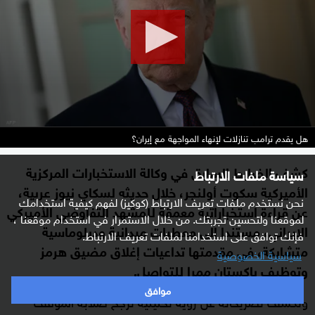
minutes,
9
seconds
هل يقدم ترامب تنازلات لإنهاء المواجهة مع إيران؟
كشف الضابط السابق في وكالة الاستخبارات المركزية
سياسة ملفات الارتباط
الأميركية سكوت أولنجر، خلال حديثه لسكاي نيوز عربية،
نحن نستخدم ملفات تعريف الارتباط (كوكيز) لفهم كيفية استخدامك
عن قراءة استخباراتية معمقة للمشهد التفاوضي الأميركي
لموقعنا ولتحسين تجربتك. من خلال الاستمرار في استخدام موقعنا ،
الإيراني، مستندا إلى معطيات ميدانية ودبلوماسية
فإنك توافق على استخدامنا لملفات تعريف الارتباط.
متشابكة، في مقدمتها تداعيات إغلاق مضيق هرمز
سياسية الخصوصية
وتوظيف باكستان ممرا للتواصل.
موافق
وتكشف تصريحاته عن رؤية تحليلية تُرجّح صلابة الموقف