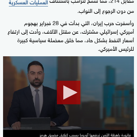
العمليات العسكرية
من دون الرجوع إلى النواب.
وأسفرت حرب إيران، التي بدأت في 28 فبراير بهجوم
أميركي إسرائيلي مشترك، عن مقتل الآلاف، وأدت إلى ارتفاع
أسعار النفط بشكل حاد، مما خلق معضلة سياسية كبيرة
للرئيس الأميركي.
0
seconds
of
1
minute,
20
seconds
فاتورة باهظة الثمن تدفعها أوروبا بسبب إغلاق مضيق هرمز