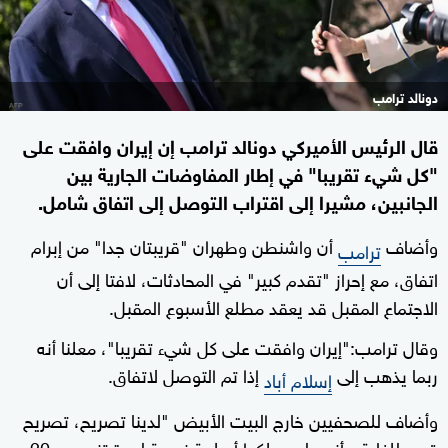
دونالد ترامب
قال الرئيس الأميركي دونالد ترامب إن إيران وافقت على
"كل شيء تقريبا" في إطار المفاوضات الجارية بين
الجانبين، مشيرا إلى اقتراب التوصل إلى اتفاق شامل.
وأضاف
أن واشنطن وطهران "قريبتان جدا" من إبرام
ترامب
اتفاق، مع إحراز "تقدم كبير" في المحادثات، لافتا إلى أن
الاجتماع المقبل قد يعقد مطلع الأسبوع المقبل.
وقال ترامب:"إيران وافقت على كل شيء تقريبا"، معلنا أنه
ربما يذهب إلى
إذا تم التوصل لاتفاق.
إسلام أباد
وأضاف للصحفيين ⁠خارج ‌البيت الأبيض "لدينا ⁠تصريح، تصريح
قوي للغاية، ⁠بأنهم ​لن ⁠يملكوا ​أسلحة نووية ​لمدة تزيد عن 20 ​