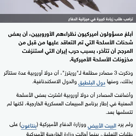
ترامب طلب زيادة كبيرة في ميزانية الدفاع
أبلغ مسؤولون أميركيون نظراءهم الأوروبيين، أن ​بعض
شحنات الأسلحة التي تم ⁠التعاقد عليها من قبل من
المرجح أن تتأخر، بسبب حرب إيران التي استنزفت
مخزونات الأسلحة الأميركية.
وذكرت 3 مصادر مطلعة لـ"رويترز"، أن دولا أوروبية عدة ستتأثر
بذلك، ومنها
والدول الاسكندنافية.
دول البلطيق
وأضافت المصادر أن ‌دولا أوروبية اشترت بعض الأسلحة
المعنية في إطار برنامج المبيعات العسكرية الخارجية، لكنها لم
تتسلمها بعد.
ولم يرد
ووزارة الدفاع الأميركية (
) على
البيت الأبيض
بنتاغون
طلبات التعليق، بينما أحالت وزارة الخارجية الأميركية