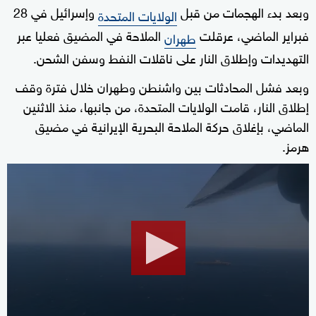
وبعد بدء الهجمات من قبل
وإسرائيل في 28
الولايات المتحدة
فبراير الماضي، عرقلت
الملاحة في المضيق فعليا عبر
طهران
التهديدات وإطلاق النار على ناقلات النفط وسفن الشحن.
وبعد فشل المحادثات بين واشنطن وطهران خلال فترة وقف
إطلاق النار، قامت الولايات المتحدة، من جانبها، منذ الاثنين
الماضي، بإغلاق حركة الملاحة البحرية الإيرانية في مضيق
هرمز.
0
seconds
of
14
minutes,
36
seconds