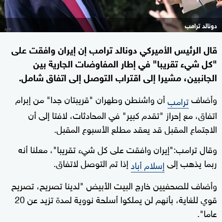
دونالد ترامب
قال الرئيس الأميركي دونالد ترامب إن إيران وافقت على
"كل شيء تقريبا" في إطار المفاوضات الجارية بين
الجانبين، مشيرا إلى اقتراب التوصل إلى اتفاق شامل.
وأضاف
أن واشنطن وطهران "قريبتان جدا" من إبرام
ترامب
اتفاق، مع إحراز "تقدم كبير" في المحادثات، لافتا إلى أن
الاجتماع المقبل قد يعقد مطلع الأسبوع المقبل.
وقال ترامب:"إيران وافقت على كل شيء تقريبا"، معلنا أنه
ربما يذهب إلى
إذا تم التوصل لاتفاق.
إسلام أباد
وأضاف للصحفيين ⁠خارج ‌البيت الأبيض "لدينا ⁠تصريح، تصريح
قوي للغاية، ⁠بأنهم ​لن ⁠يملكوا ​أسلحة نووية ​لمدة تزيد عن 20 ​
عاما".