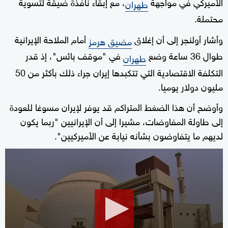
الأميركي في مواجهة
، مع إبقاء نافذة ضيقة لتسوية
طهران
محتملة.
وأشار أولنجر إلى أن إغلاق
أمام الملاحة الإيرانية
مضيق هرمز
طوال 36 ساعة وضع
في "موقف بائس"، إذ قدر
طهران
التكلفة الاقتصادية التي تتكبدها إيران جراء ذلك بأكثر من 50
مليون دولار يوميا.
وأوضح أن هذا الضغط المتراكم قد يوفر لإيران مسوغا للعودة
إلى طاولة المفاوضات، مشيرا إلى أن الإيرانيين "ربما يكون
لديهم ما يتفاوضون بشأنه نيابة عن الأميركيين".
0
seconds
of
0
seconds