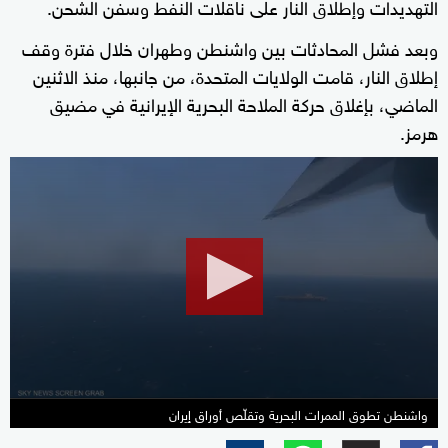
التهديدات وإطلاق النار على ناقلات النفط وسفن الشحن.
وبعد فشل المحادثات بين واشنطن وطهران خلال فترة وقف
إطلاق النار، قامت الولايات المتحدة، من جانبها، منذ الاثنين
الماضي، بإغلاق حركة الملاحة البحرية الإيرانية في مضيق
هرمز.
0
seconds
of
14
minutes,
36
seconds
واشنطن تطوق الممرات البحرية وتقلّص أوراق إيران