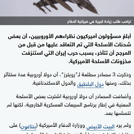
ترامب طلب زيادة كبيرة في ميزانية الدفاع
أبلغ مسؤولون أميركيون نظراءهم الأوروبيين، أن ​بعض
شحنات الأسلحة التي تم ⁠التعاقد عليها من قبل من
المرجح أن تتأخر، بسبب حرب إيران التي استنزفت
مخزونات الأسلحة الأميركية.
وذكرت 3 مصادر مطلعة لـ"رويترز"، أن دولا أوروبية عدة ستتأثر
بذلك، ومنها
والدول الاسكندنافية.
دول البلطيق
وأضافت المصادر أن ‌دولا أوروبية اشترت بعض الأسلحة
المعنية في إطار برنامج المبيعات العسكرية الخارجية، لكنها لم
تتسلمها بعد.
ولم يرد
ووزارة الدفاع الأميركية (
) على
البيت الأبيض
بنتاغون
طلبات التعليق، بينما أحالت وزارة الخارجية الأميركية