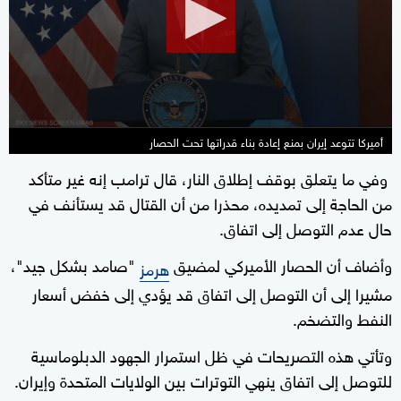
minutes,
53
seconds
أميركا تتوعد إيران بمنع إعادة بناء قدراتها تحت الحصار
وفي ما يتعلق بوقف إطلاق النار، قال ترامب إنه غير متأكد
من الحاجة إلى تمديده، محذرا من أن القتال قد يستأنف في
حال عدم التوصل إلى اتفاق.
وأضاف أن الحصار الأميركي لمضيق
"صامد بشكل جيد"،
هرمز
مشيرا إلى أن التوصل إلى اتفاق قد يؤدي إلى خفض أسعار
النفط والتضخم.
وتأتي هذه التصريحات في ظل استمرار الجهود الدبلوماسية
للتوصل إلى اتفاق ينهي التوترات بين الولايات المتحدة وإيران.