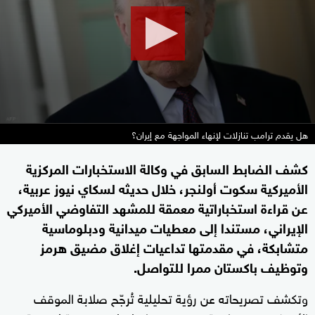
9
seconds
هل يقدم ترامب تنازلات لإنهاء المواجهة مع إيران؟
كشف الضابط السابق في وكالة الاستخبارات المركزية
الأميركية سكوت أولنجر، خلال حديثه لسكاي نيوز عربية،
عن قراءة استخباراتية معمقة للمشهد التفاوضي الأميركي
الإيراني، مستندا إلى معطيات ميدانية ودبلوماسية
متشابكة، في مقدمتها تداعيات إغلاق مضيق هرمز
وتوظيف باكستان ممرا للتواصل.
وتكشف تصريحاته عن رؤية تحليلية تُرجّح صلابة الموقف