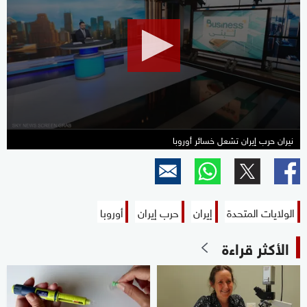
of
27
minutes,
0
نيران حرب إيران تشعل خسائر أوروبا
الولايات المتحدة
إيران
حرب إيران
أوروبا
الأكثر قراءة