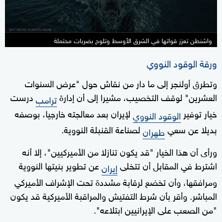
واشنطن تعزز قواتها في الشرق الأوسط وتلوح بضربات محتملة
ورقة الوقود النووي
وتطرق أولنجر إلى ما دار من نقاش حول "عرض السنوات
العشرين" لوقف التخصيب، مشيرا إلى أن إدارة
درست
ترامب
خيار توفير
لإيران بعد معالجته خارجيا، بوصفه
الوقود النووي
بديلا عن سعي
لصناعة القنبلة النووية.
طهران
ورأى أن هذا الخيار "قد يكون تنازلا من الأميركيين"، إلا أنه
اشترط في المقابل أن تتخلى
عن تطوير بنيتها النووية
إيران
ومرافقها، وأن تخضع لرقابة مشددة تحت الإشراف الأميركي
المباشر. وأقر بأن شرط التفتيش والمراقبة الأميركية قد يكون
"من الصعب على الإيرانيين ابتلاعه".