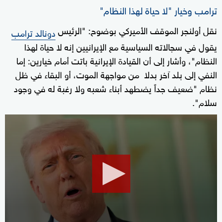
ترامب وخيار "لا حياة لهذا النظام"
نقل أولنجر الموقف الأميركي بوضوح: "الرئيس
دونالد ترامب
يقول في سجالاته السياسية مع الإيرانيين إنه لا حياة لهذا
النظام"، وأشار إلى أن القيادة الإيرانية باتت أمام خيارين: إما
النفي إلى بلد آخر بدلا من مواجهة الموت، أو البقاء في ظل
نظام "ضعيف جداً يضطهد أبناء شعبه ولا رغبة له في وجود
سلام".
0
seconds
of
53
minutes,
21
seconds