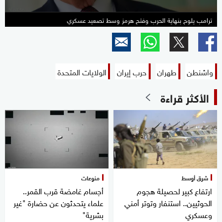
ترامب يلوح بنهاية الحرب وفتح هرمز وسط تصعيد عسكري
واشنطن
طهران
حرب إيران
الولايات المتحدة
الأكثر قراءة
شرق أوسط
منوعات
ارتفاع كبير لحصيلة هجوم
أجسام غامضة قرب القمر..
الحوثيين.. استنفار وتوتر أمني
علماء يتحدثون عن حضارة "غير
وعسكري
بشرية"