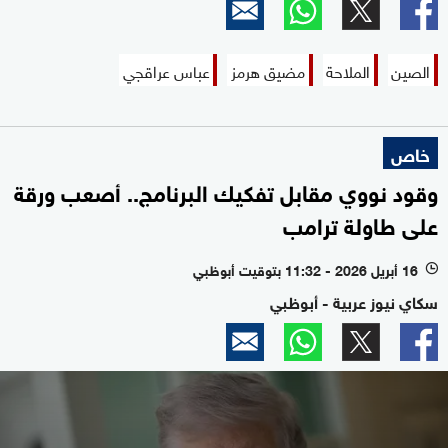
الصين
الملاحة
مضيق هرمز
عباس عراقجي
خاص
وقود نووي مقابل تفكيك البرنامج.. أصعب ورقة
على طاولة ترامب
16 أبريل 2026 - 11:32 بتوقيت أبوظبي
l
سكاي نيوز عربية - أبوظبي
0
seconds
of
10
minutes,