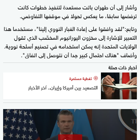
وأشار إلى أن طهران باتت مستعدة لتنفيذ خطوات كانت
ترفضها سابقا، ما يعكس تحولا في موقفها التفاوضي.
وتابع:"لقد وافقوا على إعادة الغبار النووي إلينا"، مستخدما هذا
التعبير للإشارة إلى مخزون اليورانيوم المخصّب الذي تقول
الولايات المتحدة إنه يمكن استخدامه في تصنيع أسلحة نووية.
وأضاف "هناك احتمال كبير جدا أن نتوصل إلى اتفاق".
أخبار ذات صلة
تغطية مستمرة
التصعيد بين أميركا وإيران.. آخر الأخبار
0
seconds
of
28