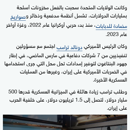
وكانت الولايات المتحدة سحبت بالفعل مخزونات ⁠أسلحة
بمليارات الدولارات، تشمل ‌أنظمة مدفعية وذخائر و
صواريخ
، منذ بدء حربي أوكرانيا ⁠عام 2022، وغزة أواخر
مضادة للدبابات
عام ⁠2023.
وكان الرئيس الأميركي
اجتمع مع مسؤولين
دونالد ترامب
تنفيذيين من 7 شركات دفاعية في مارس الماضي، في إطار
جهود البنتاغون لتوفير إمدادات تحل محل التي جرى استخدامها
في الضربات الأميركية على إيران، وغيرها من العمليات
العسكرية ‌الأخيرة.
وطلب ترامب زيادة هائلة في الميزانية العسكرية قدرها 500
مليار دولار، لتصل إلى 1.5 تريليون دولار، على خلفية الحرب
على إيران.
0
seconds