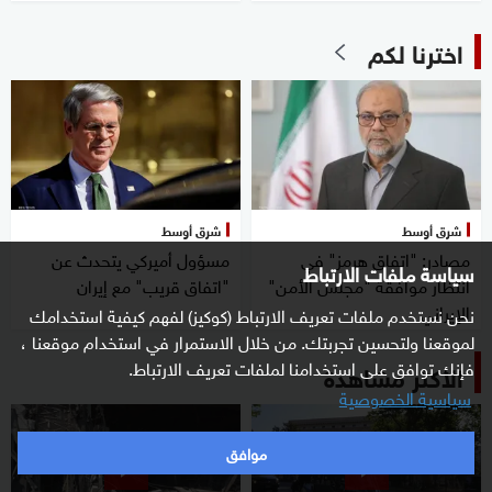
اخترنا لكم
شرق أوسط
شرق أوسط
مصادر: "اتفاق هرمز" في
مسؤول أميركي يتحدث عن
سياسة ملفات الارتباط
انتظار موافقة "مجلس الأمن"
"اتفاق قريب" مع إيران
الإيراني
نحن نستخدم ملفات تعريف الارتباط (كوكيز) لفهم كيفية استخدامك
لموقعنا ولتحسين تجربتك. من خلال الاستمرار في استخدام موقعنا ،
فإنك توافق على استخدامنا لملفات تعريف الارتباط.
الأكثر مشاهدة
سياسية الخصوصية
موافق