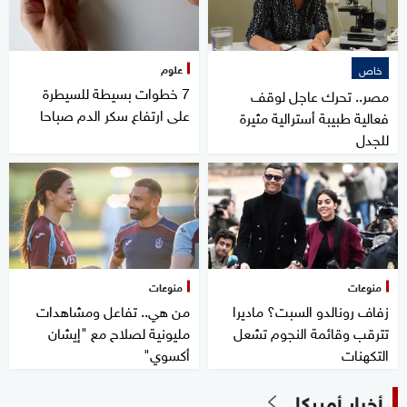
علوم
خاص
7 خطوات بسيطة للسيطرة
مصر.. تحرك عاجل لوقف
على ارتفاع سكر الدم صباحا
فعالية طبيبة أسترالية مثيرة
للجدل
منوعات
منوعات
زفاف رونالدو السبت؟ ماديرا
من هي.. تفاعل ومشاهدات
تترقب وقائمة النجوم تشعل
مليونية لصلاح مع "إيشان
التكهنات
أكسوي"
أخبار أميركا