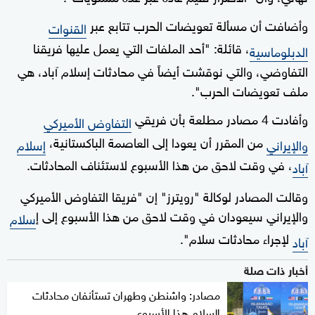
وأضافت أن مسألة تعويضات الحرب تتابع عبر
القنوات
، قائلة: "أحد الملفات التي يعمل عليها فريقنا
الدبلوماسية
التفاوضي، والتي نوقشت أيضاً في محادثات إسلام آباد، هي
ملف تعويضات الحرب".
وأفادت 4 مصادر مطلعة بأن فريقي
التفاوض الأميركي
من المقرر أن يعودا إلى العاصمة الباكستانية،
والإيراني
إسلام
، في وقت لاحق من هذا الأسبوع لاستئناف المحادثات.
آباد
وقالت المصادر لوكالة "رويترز" إن "فريقا التفاوض الأميركي
والإيراني سيعودان في وقت لاحق من هذا الأسبوع إلى إ
سلام
لإجراء محادثات سلام".
آباد
أخبار ذات صلة
مصادر: واشنطن وطهران تستأنفان محادثات
السلام هذا الأسبوع