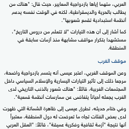
العربي، متهما إياها بازدواجية المعايير، حيث قال: "هناك من
يطالب بالحرية والديمقراطية، لكنه في الوقت نفسه يدعم
أنظمة استبدادية تقمع شعوبها".
كما أشار إلى أن هذه التيارات "لا تتعلم من دروس التاريخ"،
مستشهدا بتكرار مواقف مشابهة منذ أزمات سابقة في
المنطقة.
موقف الغرب
وعن الموقف الغربي، اعتبر عيسى أنه يتسم بازدواجية واضحة،
مرجعا ذلك إلى تأثير التيارات اليسارية والإسلام السياسي داخل
المجتمعات الغربية، قائلاً: "هناك شعور بالذنب التاريخي لدى
الغرب يجعله أحياناً يتغاضى عن ممارسات أنظمة قمعية".
وفي ختام حديثه، تطرق عيسى إلى ظاهرة الشماتة التي ظهرت
لدى بعض الفئات تجاه ما تعرضت له دول المنطقة، معتبراً
أنها نتيجة "أزمة ثقافية وفكرية عميقة"، قائلاً: "العقل العربي