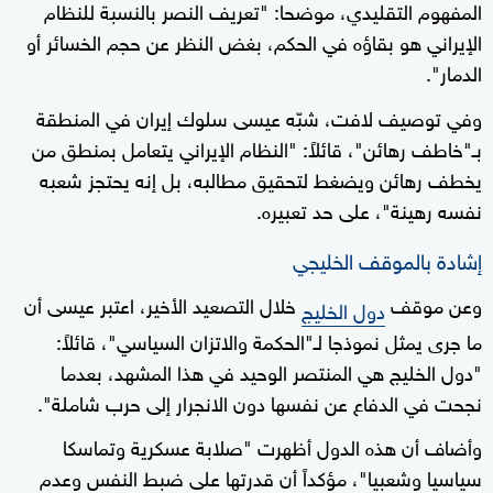
المفهوم التقليدي، موضحا: "تعريف النصر بالنسبة للنظام
الإيراني هو بقاؤه في الحكم، بغض النظر عن حجم الخسائر أو
الدمار".
وفي توصيف لافت، شبّه عيسى سلوك إيران في المنطقة
بـ"خاطف رهائن"، قائلاً: "النظام الإيراني يتعامل بمنطق من
يخطف رهائن ويضغط لتحقيق مطالبه، بل إنه يحتجز شعبه
نفسه رهينة"، على حد تعبيره.
إشادة بالموقف الخليجي
وعن موقف
خلال التصعيد الأخير، اعتبر عيسى أن
دول الخليج
ما جرى يمثل نموذجا لـ"الحكمة والاتزان السياسي"، قائلاً:
"دول الخليج هي المنتصر الوحيد في هذا المشهد، بعدما
نجحت في الدفاع عن نفسها دون الانجرار إلى حرب شاملة".
وأضاف أن هذه الدول أظهرت "صلابة عسكرية وتماسكا
سياسيا وشعبيا"، مؤكداً أن قدرتها على ضبط النفس وعدم