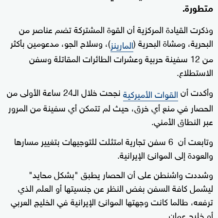
متطورة.
وذكرت القيادة المركزية أن القوة المشتركة تضم عناصر من
البحرية، ومشاة البحرية (
)، وسلاح الجو، مدعومين بأكثر
المارينز
من 12 سفينة حربية وعشرات الطائرات المقاتلة وسفن
الاستطلاع.
وأكدت أن
نجحت خلال الـ24 ساعة الأولى من
القوات الأميركية
الحصار في منع أي خرق، حيث لم تتمكن أي سفينة من المرور
عبر النطاق الأمني.
وتابعت أن 6 سفن تجارية امتثلت للتوجيهات بتغيير مسارها
والعودة إلى الموانئ الإيرانية.
وشددت واشنطن على أن الحصار يطبق "بشكل محايد"
ليشمل كافة السفن بغض النظر عن جنسيتها أو العلم الذي
ترفعه، طالما كانت وجهتها الموانئ الإيرانية في الخليج العربي
أو خليج عمان.