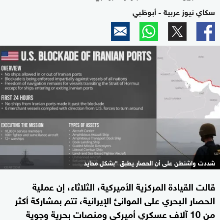
سكاي نيوز عربية - أبوظبي
شددت واشنطن على أن الحصار يطبق "بشكل محايد
قالت القيادة المركزية الأميركية، الثلاثاء، إن عملية
الحصار البحري على الموانئ الإيرانية، تتم بمشاركة أكثر
من 10 آلاف عسكري أميركي ومنصات بحرية وجوية