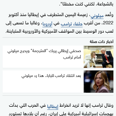
بالشجاعة، لكنني كنت مخطئا".
وتُعد
، زعيمة اليمين المتطرف في إيطاليا منذ أكتوبر
ميلوني
2022، من أقرب
في
، وغالبا ما تسعى إلى
حلفاء ترامب
أوروبا
لعب دور الوسيط بين المواقف الأميركية والأوروبية المتباينة.
أخبار ذات صلة
صحفي إيطالي يربك "المترجمة" ويحرج ميلوني
أمام ترامب
بعد انتقاد ترامب للبابا.. هذا رد ميلوني
وقال ترامب إنها لا تريد انخراط
في الحرب التي بدأت
إيطاليا
بهجمات إسرائيلية أميركية على إيران، رغم أن بلادها تستورد