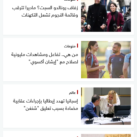
زفاف رونالدو السبت؟ ماديرا تترقب
وقائمة النجوم تشعل التكهنات
منوعات
من هي.. تفاعل ومشاهدات مليونية
لصلاح مع "إيشان أكسوي"
عالم
إسبانيا تهدد إيطاليا بإجراءات عقابية
مضادة بسبب تعليق "شنغن"