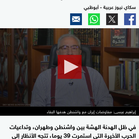
سكاي نيوز عربية - أبوظبي
0
seconds
of
46
minutes,
6
seconds
إبراهيم عيسى: مفاوضات إيران مع واشنطن هدفها البقاء
في ظل الهدنة الهشة بين واشنطن وطهران، وتداعيات
الحرب الأخيرة التي استمرت 39 يوما، تتجه الأنظار إلى