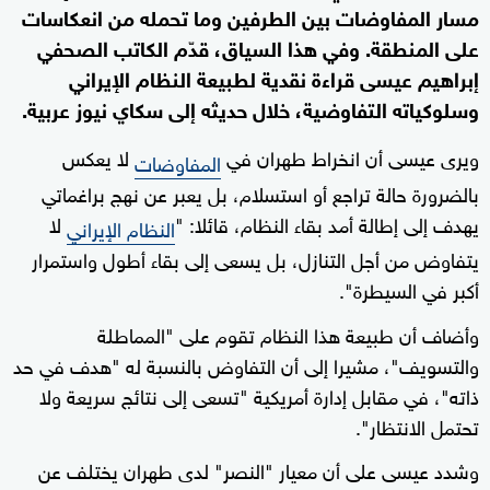
مسار المفاوضات بين الطرفين وما تحمله من انعكاسات
على المنطقة. وفي هذا السياق، قدّم الكاتب الصحفي
إبراهيم عيسى قراءة نقدية لطبيعة النظام الإيراني
وسلوكياته التفاوضية، خلال حديثه إلى سكاي نيوز عربية.
ويرى عيسى أن انخراط طهران في
لا يعكس
المفاوضات
بالضرورة حالة تراجع أو استسلام، بل يعبر عن نهج براغماتي
يهدف إلى إطالة أمد بقاء النظام، قائلا: "
لا
النظام الإيراني
يتفاوض من أجل التنازل، بل يسعى إلى بقاء أطول واستمرار
أكبر في السيطرة".
وأضاف أن طبيعة هذا النظام تقوم على "المماطلة
والتسويف"، مشيرا إلى أن التفاوض بالنسبة له "هدف في حد
ذاته"، في مقابل إدارة أمريكية "تسعى إلى نتائج سريعة ولا
تحتمل الانتظار".
وشدد عيسى على أن معيار "النصر" لدى طهران يختلف عن