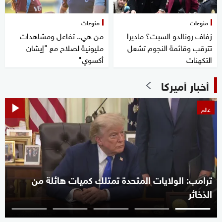
منوعات
منوعات
زفاف رونالدو السبت؟ ماديرا
من هي.. تفاعل ومشاهدات
تترقب وقائمة النجوم تشعل
مليونية لصلاح مع "إيشان
التكهنات
أكسوي"
أخبار أميركا
عالم
ترامب: الولايات المتحدة تمتلك كميات هائلة من
الذخائر