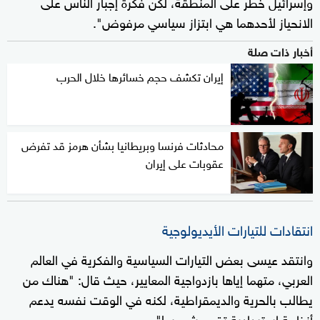
وإسرائيل خطر على المنطقة، لكن فكرة إجبار الناس على
الانحياز لأحدهما هي ابتزاز سياسي مرفوض".
أخبار ذات صلة
إيران تكشف حجم خسائرها خلال الحرب
محادثات فرنسا وبريطانيا بشأن هرمز قد تفرض
عقوبات على إيران
انتقادات للتيارات الأيديولوجية
وانتقد عيسى بعض التيارات السياسية والفكرية في العالم
العربي، متهما إياها بازدواجية المعايير، حيث قال: "هناك من
يطالب بالحرية والديمقراطية، لكنه في الوقت نفسه يدعم
أنظمة استبدادية تقمع شعوبها".