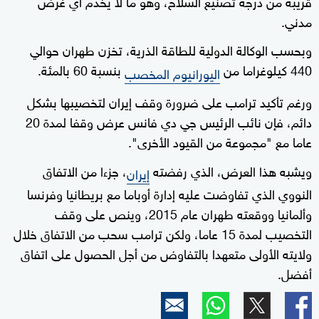
قريبة من درجة تصنيع السلاح، وهو ما لا يخدم أي غرض
مدني.
وبحسب الوكالة الدولية للطاقة الذرية، تخزن طهران حوالي
440 كيلوغراما من
بنسبة 60 بالمئة.
اليورانيوم المخصب
ورغم تأكيد ترامب على ضرورة وقف إيران لتخصيبها بشكل
دائم، فإن نائب الرئيس جي دي فانس عرض وقفا لمدة 20
عاما مع "مجموعة من القيود الأخرى".
ويشبه هذا العرض، الذي رفضته
، جزءا من الاتفاق
إيران
النووي الذي تفاوضت عليه إدارة أوباما مع بريطانيا وفرنسا
وألمانيا ووقعته طهران عام 2015، وينص على وقف
التخصيب لمدة 15 عاما، ولكن ترامب سحب من الاتفاق خلال
ولايته الأولى متعهدا بالتفاوض من أجل الحصول على اتفاق
أفضل.