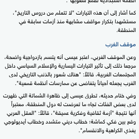
كما أشار إلى أن هذه التيارات "لا تتعلم من دروس التاريخ"،
مستشهدا بتكرار مواقف مشابهة منذ أزمات سابقة في
المنطقة.
موقف الغرب
وعن الموقف الغربي، اعتبر عيسى أنه يتسم بازدواجية واضحة،
مرجعا ذلك إلى تأثير التيارات اليسارية والإسلام السياسي داخل
المجتمعات الغربية، قائلاً: "هناك شعور بالذنب التاريخي لدى
الغرب يجعله أحياناً يتغاضى عن ممارسات أنظمة قمعية".
وفي ختام حديثه، تطرق عيسى إلى ظاهرة الشماتة التي ظهرت
لدى بعض الفئات تجاه ما تعرضت له دول المنطقة، معتبراً
أنها نتيجة "أزمة ثقافية وفكرية عميقة"، قائلاً: "العقل العربي
وقع بين فكي كماشة؛ خطاب ديني متشدد وخطاب أيديولوجي
يغذي الكراهية والانقسام".