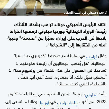
ترامب وميلوني في البيت الأبيض
انتقد الرئيس الأميركي دونالد ترامب بشدة، الثلاثاء،
رئيسة الوزراء الإيطالية جورجيا ميلوني لرفضها انخراط
بلادها في الحرب على إيران، معبّرا عن "صدمته" وخيبة
أمله من افتقارها إلى "الشجاعة".
وقال
في مقابلة مع صحيفة "كورييري ديلا سيرا"
ترامب
الإيطالية: "هل يُعجب الإيطاليين أن رئيسة حكومتهم لا
تساعدنا في الحصول على هذا النفط؟ هل يرضيهم هذا؟ لا
أستطيع تخيّل ذلك. أنا مصدوم. كنت أظن أنها تتحلّى
بالشجاعة، لكنني كنت مخطئا".
وتُعد
، زعيمة اليمين المتطرف في إيطاليا منذ أكتوبر
ميلوني
2022، من أقرب
في
، وغالبا ما تسعى إلى
حلفاء ترامب
أوروبا
لعب دور الوسيط بين المواقف الأميركية والأوروبية المتباينة.