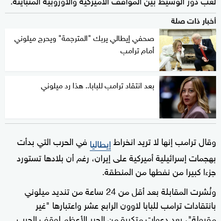
أخبار ذات صلة
صحفي إيطالي يربك "المترجمة" ويحرج ميلوني
أمام ترامب
بعد انتقاد ترامب للبابا.. هذا رد ميلوني
وقال ترامب إنها لا تريد انخراط
في الحرب التي بدأت
إيطاليا
بهجمات إسرائيلية أميركية على إيران، رغم أن بلادها تستورد
جزءا كبيرا من نفطها من المنطقة.
ونُشرت المقابلة بعد أقل من 24 ساعة من تنديد ميلوني
بانتقادات ترامب للبابا لاوون الرابع عشر واعتبارها "غير
مقبولة"، بعد دعوات متكررة من الحبر الأعظم لوقف الحرب