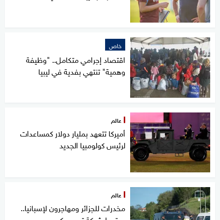
خاص
اقتصاد إجرامي متكامل.. "وظيفة
وهمية" تنتهي بفدية في ليبيا
عالم
أميركا تتعهد بمليار دولار كمساعدات
لرئيس كولومبيا الجديد
عالم
مخدرات للجزائر ومهاجرون لإسبانيا..
سقوط شبكة تهريب كبرى