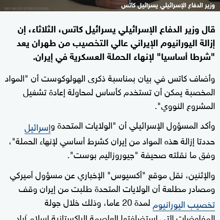
وزير الدفاع الإسرائيلي يسرائيل كاتس
قال وزير الدفاع الإسرائيلي يسرائيل كاتس، الثلاثاء، إن
إزالة اليورانيوم الإيراني عالي التخصيب من طهران يعد
"شرطا أساسيا" لإنهاء الحملة العسكرية في إيران.
وأضاف كاتس في بيان بمناسبة ذكرى الهولوكوست أن "المواد
المخصبة يمكن أن تستخدم كأساس لمحاولة إعادة تشغيل
المشروع النووي".
وأكد المسؤول الإسرائيلي أن "الولايات المتحدة و
إسرائيل
حددتا إزالة هذه المواد من إيران كشرط أساسي لإنهاء الحملة"،
وفق ما نقلته صحيفة "جيوروزاليم بوست".
والإثنين، نقل موقع "أكسيوس" الإخباري عن مسؤول أميركي
ومصادر مطلعة أن الولايات المتحدة طلبت من إيران وقف
لمدة 20 عاما، وذلك خلال جولة
تخصيب اليورانيوم
المفاوضات التي استضافتها العاصمة الباكستانية إسلام آباد