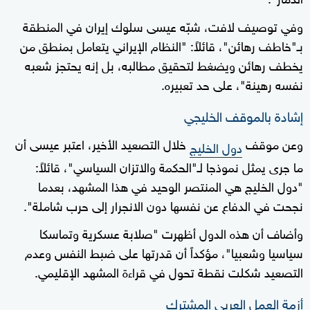
وفي توصيف لافت، شبّه عيسى سلوك إيران في المنطقة
بـ"خاطف رهائن"، قائلاً: "النظام الإيراني يتعامل بمنطق من
يخطف رهائن ويضغط لتحقيق مطالبه، بل إنه يحتجز شعبه
نفسه رهينة"، على حد تعبيره.
إشادة بالموقف الخليجي
وعن موقف
خلال التصعيد الأخير، اعتبر عيسى أن
دول الخليج
ما جرى يمثل نموذجا لـ"الحكمة والاتزان السياسي"، قائلاً:
"دول الخليج هي المنتصر الوحيد في هذا المشهد، بعدما
نجحت في الدفاع عن نفسها دون الانجرار إلى حرب شاملة".
وأضاف أن هذه الدول أظهرت "صلابة عسكرية وتماسكا
سياسيا وشعبيا"، مؤكداً أن قدرتها على ضبط النفس وعدم
التصعيد شكلت نقطة تحول في قراءة المشهد الإقليمي.
أزمة العمل العربي المشترك