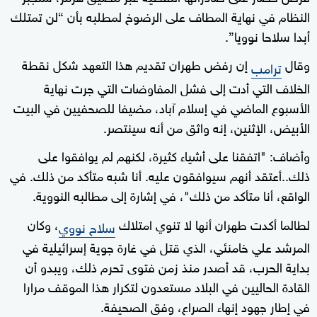
النظام في نهاية المطاف على الرضوخ لمطلبه بأن “لن تمتلك
أبدا سلاحا نوويا”.
وقال
إن رفض طهران تقديم هذا التعهد شكل نقطة
ترامب
الخلاف التي أدت إلى فشل المفاوضات التي جرت نهاية
الأسبوع الماضي في إسلام آباد، مضيفا للصحفيين في البيت
الأبيض، الإثنين، إنه واثق من أنه سينتصر.
وأضاف: "اتفقنا على أشياء كثيرة، لكنهم لم يوافقوا على
ذلك..أعتقد أنهم سيوافقون عليه. أنا شبه متأكد من ذلك. في
الواقع، أنا متأكد من ذلك"، في إشارة إلى مطالبه النووية.
لطالما أكدت طهران أنها لا تنوي امتلاك
، وكان
سلاح نووي
المرشد علي خامنئي، الذي قتل في غارة جوية إسرائيلية في
بداية الحرب، قد أصدر منذ زمن فتوى تحرم ذلك، ويبدو أن
القادة الحاليين في البلاد مستعدون لتكرار هذا الموقف مرارا
في إطار جهود إنهاء الصراع، وفق الصحيفة.