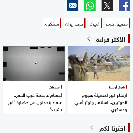
مضيق هرمز
أميركا
حرب إيران
سنتكوم
الأكثر قراءة
شرق أوسط
منوعات
ارتفاع كبير لحصيلة هجوم
أجسام غامضة قرب القمر..
الحوثيين.. استنفار وتوتر أمني
علماء يتحدثون عن حضارة "غير
وعسكري
بشرية"
اخترنا لكم