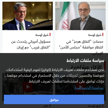
شرق أوسط
شرق أوسط
مصادر: "اتفاق هرمز" في
مسؤول أميركي يتحدث عن
انتظار موافقة "مجلس الأمن"
"اتفاق قريب" مع إيران
الإيراني
سياسة ملفات الارتباط
الأكثر مشاهدة
نحن نستخدم ملفات تعريف الارتباط (كوكيز) لفهم كيفية استخدامك
لموقعنا ولتحسين تجربتك. من خلال الاستمرار في استخدام موقعنا ،
فإنك توافق على استخدامنا لملفات تعريف الارتباط.
سياسية الخصوصية
موافق
شرق أوسط
عالم