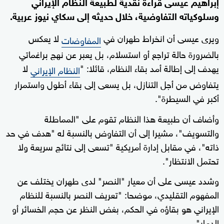
إبراهيم عيسى قراءة نقدية لطبيعة النظام الإيراني
وسلوكياته التفاوضية، خلال حديثه إلى سكاي نيوز عربية.
ويرى عيسى أن انخراط طهران في
لا يعكس
المفاوضات
بالضرورة حالة تراجع أو استسلام، بل يعبر عن نهج براغماتي
يهدف إلى إطالة أمد بقاء النظام، قائلا: "
لا
النظام الإيراني
يتفاوض من أجل التنازل، بل يسعى إلى بقاء أطول واستمرار
أكبر في السيطرة".
وأضاف أن طبيعة هذا النظام تقوم على "المماطلة
والتسويف"، مشيرا إلى أن التفاوض بالنسبة له "هدف في حد
ذاته"، في مقابل إدارة أمريكية "تسعى إلى نتائج سريعة ولا
تحتمل الانتظار".
وشدد عيسى على أن معيار "النصر" لدى طهران يختلف عن
المفهوم التقليدي، موضحا: "تعريف النصر بالنسبة للنظام
الإيراني هو بقاؤه في الحكم، بغض النظر عن حجم الخسائر أو
الدمار".