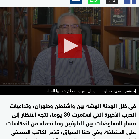
0
seconds
of
46
minutes,
6
seconds
إبراهيم عيسى: مفاوضات إيران مع واشنطن هدفها البقاء
في ظل الهدنة الهشة بين واشنطن وطهران، وتداعيات
الحرب الأخيرة التي استمرت 39 يوما، تتجه الأنظار إلى
مسار المفاوضات بين الطرفين وما تحمله من انعكاسات
على المنطقة. وفي هذا السياق، قدّم الكاتب الصحفي