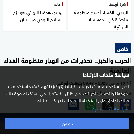
شرق أوسط
عالم
الزيدي: الفساد أصبح منظومة
روبيو: هدفنا النهائي هو نزع
متجذرة في المؤسسات
السلاح النووي من إيران
العراقية
خاص
الحرب والخبز.. تحذيرات من انهيار منظومة الغذاء
العالمية
سياسة ملفات الارتباط
18 مارس 2026 - 09:47 بتوقيت أبوظبي
l
نحن نستخدم ملفات تعريف الارتباط (كوكيز) لفهم كيفية استخدامك
سكاي نيوز عربية - أبوظبي
لموقعنا ولتحسين تجربتك. من خلال الاستمرار في استخدام موقعنا ،
فإنك توافق على استخدامنا لملفات تعريف الارتباط.
سياسية الخصوصية
0
seconds
موافق
of
18