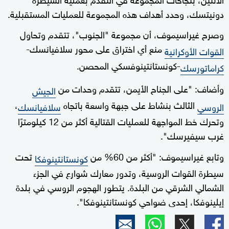
دونيتسك، وحدد أهداف هذه المجموعة للعمليات المستقبلية.
وصرح غيراسيموف، أن مجموعة "الجنوب"، تتقدم وتحاول
منع أي اختراق على محور سلافيانسك-
القوات الأوكرانية
-كونستانتينوفسكي المحصن.
كراماتورسك
وأضاف: "على الجناح الأيمن، تتقدم وحدات من
الجيش
الثالث بنشاط على جبهة واسعة باتجاه
،
الروسي
سلافيانسك
وتحرك خط المواجهة للعمليات القتالية أكثر من 12 كيلومترًا
غرب سيفيرسك".
وتابع غيراسيموف: "أكثر من 60% من
تحت
كونستانتينوفكا
سيطرة القوات الروسية، وتدور معارك شوارع في الجزء
الشمالي الشرقي من البلدة. يتطور الهجوم الروسي في بلدة
إيلينوفكا، إحدى ضواحي كونستانتينوفكا".