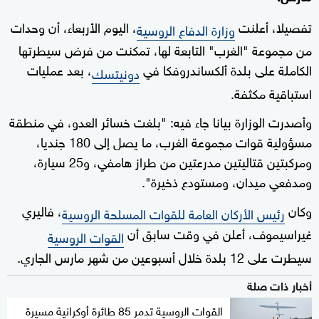
تفصيلا، أعلنت
، اليوم الأربعاء، أن وحدات
وزارة الدفاع الروسية
من مجموعة "الغرب" التابعة لها، تمكنت من فرض سيطرتها
الكاملة على بلدة ألكساندروفكا في
، بعد عمليات
دونيتسك
استباقية مكثفة.
وأصدرت الوزارة بيانا جاء فيه: "بلغت خسائر العدو، في منطقة
مسؤولية قوات مجموعة الغرب، ما يصل إلى 180 جنديا،
ومركبتين قتاليتين مدرعتين من طراز هامفي، و25 سيارة،
ومدفعي ميدان، ومستودع ذخيرة".
وكان
، فاليري
رئيس الأركان العامة للقوات المسلحة الروسية
غيراسيموف، أعلن في وقت سابق أن
القوات الروسية
سيطرت على 12 بلدة خلال أسبوعين من شهر مارس الجاري.
أخبار ذات صلة
القوات الروسية تدمر 85 طائرة أوكرانية مسيرة