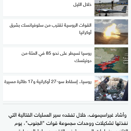
خلال الليل
القوات الروسية تقترب من سلوفيانسك بشرق
أوكرانيا
روسيا تسيطر على نحو 85 في المئة من
دونيتسك
روسيا.. إسقاط سو-27 أوكرانية و17 طائرة مسيرة
وأشاد غيراسيموف، خلال تفقده سير العمليات القتالية التي
نفذتها تشكيلات ووحدات مجموعة قوات "الجنوب"، يوم
الاثنين، بنجاحات المجموعة في التقدم بعملية السيطرة