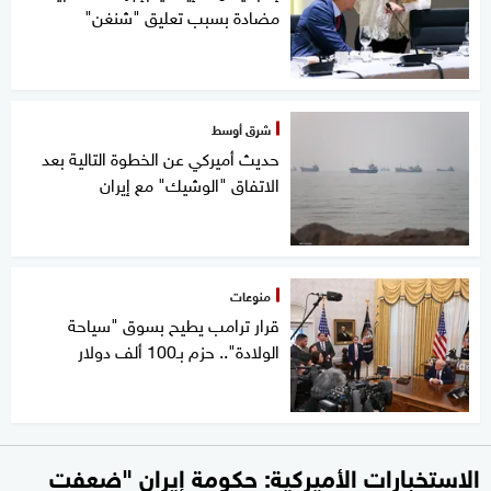
مضادة بسبب تعليق "شنغن"
شرق أوسط
حديث أميركي عن الخطوة التالية بعد
الاتفاق "الوشيك" مع إيران
منوعات
قرار ترامب يطيح بسوق "سياحة
الولادة".. حزم بـ100 ألف دولار
الاستخبارات الأميركية: حكومة إيران "ضعفت