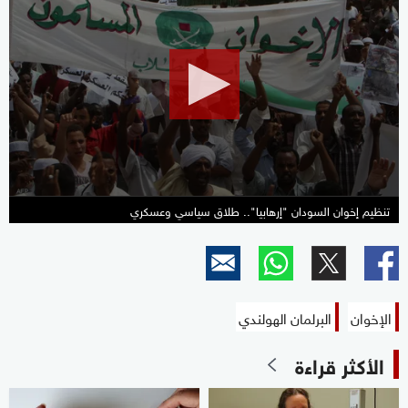
seconds
of
3
minutes,
22
seconds
تنظيم إخوان السودان "إرهابيا".. طلاق سياسي وعسكري
الإخوان
البرلمان الهولندي
الأكثر قراءة