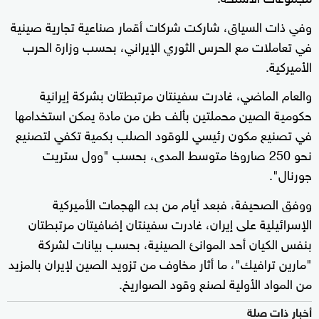
وفي ذات السياق، شاركت شركات أقمار صناعية تجارية صينية
في تعاملات مع الحرس الثوري الإيراني، بحسب وزارة الحرب
الأميركية.
والعام الماضي، غادرت سفينتان مرتبطتان بشركة إيرانية
حكومية الصين محملتين بألف طن من مادة يمكن استخدامها
في تصنيع مكون رئيسي للوقود الصلب بكمية تكفي لتصنيع
نحو 250 صاروخا متوسط المدى، بحسب "وول ستريت
جورنال".
ووفق الصحيفة، فبعد أيام من بدء الهجمات الأميركية
الإسرائيلية على إيران، غادرت سفينتان إضافيتان مرتبطتان
بنفس الكيان أحد الموانئ الصينية، بحسب بيانات لشركة
"مارين ترافيك"، ما أثار مخاوف من تزويد الصين لإيران بالمزيد
من المواد الأولية لصنع وقود الصواريخ.
أخبار ذات صلة