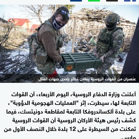
عنصران من القوات الروسية ينقلان ذخائر بإحدى جبهات القتال
أعلنت وزارة الدفاع الروسية، اليوم الأربعاء، أن القوات
التابعة لها، سيطرت، إثر "العمليات الهجومية الدؤوبة"،
على بلدة ألكساندروفكا التابعة لمقاطعة دونيتسك، فيما
كشف رئيس هيئة الأركان الروسية أن القوات الروسية
تمكنت من السيطرة على 12 بلدة خلال النصف الأول من
مارس.