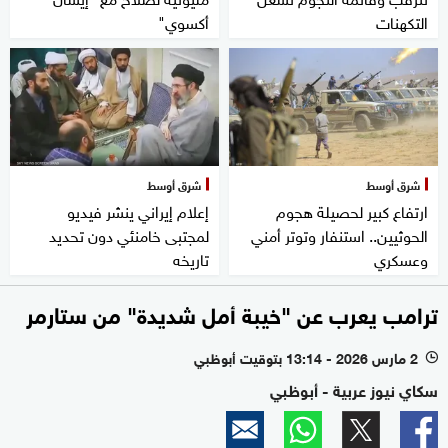
التكهنات
أكسوي"
شرق أوسط
شرق أوسط
ارتفاع كبير لحصيلة هجوم
إعلام إيراني ينشر فيديو
الحوثيين.. استنفار وتوتر أمني
لمجتبى خامنئي دون تحديد
وعسكري
تاريخه
ترامب يعرب عن "خيبة أمل شديدة" من ستارمر
2 مارس 2026 - 13:14 بتوقيت أبوظبي
l
سكاي نيوز عربية - أبوظبي