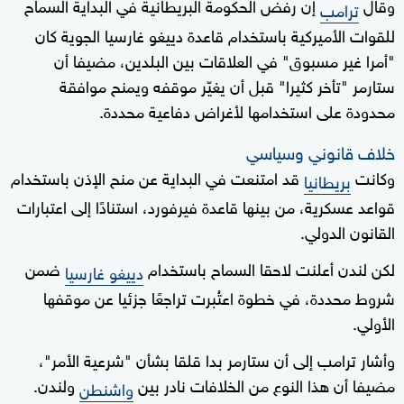
وقال
إن رفض الحكومة البريطانية في البداية السماح
ترامب
للقوات الأميركية باستخدام قاعدة دييغو غارسيا الجوية كان
"أمرا غير مسبوق" في العلاقات بين البلدين، مضيفا أن
ستارمر "تأخر كثيرا" قبل أن يغيّر موقفه ويمنح موافقة
محدودة على استخدامها لأغراض دفاعية محددة.
خلاف قانوني وسياسي
وكانت
قد امتنعت في البداية عن منح الإذن باستخدام
بريطانيا
قواعد عسكرية، من بينها قاعدة فيرفورد، استنادًا إلى اعتبارات
القانون الدولي.
لكن لندن أعلنت لاحقا السماح باستخدام
ضمن
دييغو غارسيا
شروط محددة، في خطوة اعتُبرت تراجعًا جزئيا عن موقفها
الأولي.
وأشار ترامب إلى أن ستارمر بدا قلقا بشأن "شرعية الأمر"،
مضيفا أن هذا النوع من الخلافات نادر بين
ولندن.
واشنطن