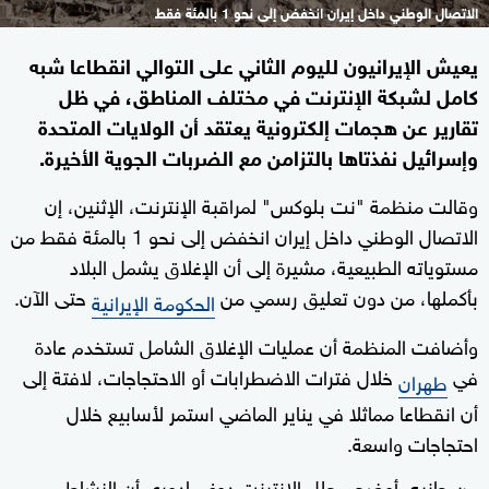
الاتصال الوطني داخل إيران انخفض إلى نحو 1 بالمئة فقط
يعيش الإيرانيون لليوم الثاني على التوالي انقطاعا شبه
كامل لشبكة الإنترنت في مختلف المناطق، في ظل
تقارير عن هجمات إلكترونية يعتقد أن الولايات المتحدة
وإسرائيل نفذتاها بالتزامن مع الضربات الجوية الأخيرة.
وقالت منظمة "نت بلوكس" لمراقبة الإنترنت، الإثنين، إن
الاتصال الوطني داخل إيران انخفض إلى نحو 1 بالمئة فقط من
مستوياته الطبيعية، مشيرة إلى أن الإغلاق يشمل البلاد
بأكملها، من دون تعليق رسمي من
حتى الآن.
الحكومة الإيرانية
وأضافت المنظمة أن عمليات الإغلاق الشامل تستخدم عادة
في
خلال فترات الاضطرابات أو الاحتجاجات، لافتة إلى
طهران
أن انقطاعا مماثلا في يناير الماضي استمر لأسابيع خلال
احتجاجات واسعة.
من جانبه، أوضح محلل الإنترنت دوغ مادوري أن النشاط