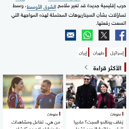
حرب إقليمية جديدة قد تغير ملامح
، وسط
الشرق الأوسط
تساؤلات بشأن السيناريوهات المحتملة لهذه المواجهة التي
اتسعت رقعتها.
إسرائيل
طهران
إيران
الأكثر قراءة
منوعات
منوعات
زفاف رونالدو السبت؟ ماديرا
من هي.. تفاعل ومشاهدات
تترقب وقائمة النجوم تشعل
مليونية لصلاح مع "إيشان