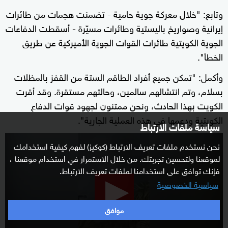
وتابع: "خلال معركة جوية حامية - تضمنت هجمات من طائرات
إيرانية وصواريخ باليستية وطائرات مسيّرة - أسقطت الدفاعات
الجوية الكويتية طائرات القوات الجوية الأميركية عن طريق
الخطأ".
وأكمل: "تمكن جميع أفراد الطاقم الستة من القفز بالمظلات
بسلام، وتم انتشالهم سالمين، وحالتهم مستقرة. وقد أقرت
الكويت بهذا الحادث، ونحن ممتنون لجهود قوات الدفاع
الكويتية ودعمها في هذه العملية الجارية".
سياسة ملفات الارتباط
0
نحن نستخدم ملفات تعريف الارتباط (كوكيز) لفهم كيفية استخدامك
seconds
لموقعنا ولتحسين تجربتك. من خلال الاستمرار في استخدام موقعنا ،
of
فإنك توافق على استخدامنا لملفات تعريف الارتباط.
15
سياسية الخصوصية
minutes,
2
موافق
seconds