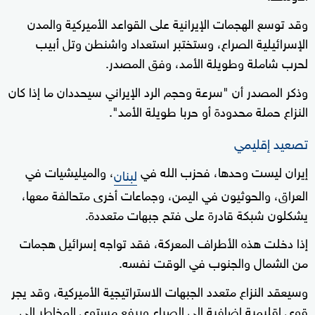
وقد توسع الهجمات الإيرانية على القواعد الأميركية والمدن
الإسرائيلية الصراع، وستختبر استعداد واشنطن وتل أبيب
لحرب شاملة وطويلة الأمد، وفق المصدر.
وذكر المصدر أن "سرعة وحجم الرد الإيراني سيحددان ما إذا كان
النزاع حملة محدودة أو حربا طويلة الأمد".
تصعيد إقليمي
إيران ليست وحدها، فحزب الله في
، والميليشيات في
لبنان
العراق، والحوثيون في اليمن، وجماعات أخرى متحالفة معها،
يشكلون شبكة قادرة على فتح جبهات متعددة.
إذا دخلت هذه الأطراف المعركة، فقد تواجه إسرائيل هجمات
من الشمال والجنوب في الوقت نفسه.
وسيعقد النزاع متعدد الجبهات الاستراتيجية الأميركية، وقد يجر
قوى إقليمية إضافية إلى الصراع ويرفع مستوى المخاطر إلى