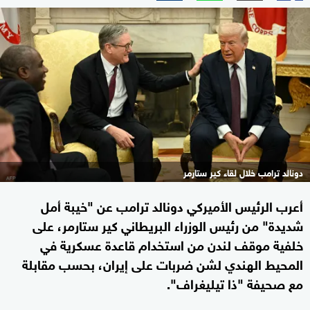
دونالد ترامب خلال لقاء كير ستارمر
أعرب الرئيس الأميركي دونالد ترامب عن "خيبة أمل
شديدة" من رئيس الوزراء البريطاني كير ستارمر، على
خلفية موقف لندن من استخدام قاعدة عسكرية في
المحيط الهندي لشن ضربات على إيران، بحسب مقابلة
مع صحيفة "ذا تيليغراف".