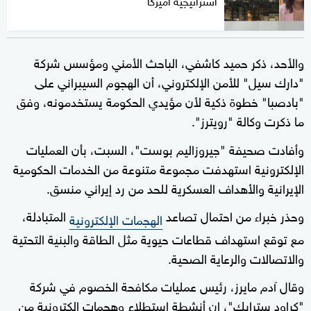
استراتيجية أميركا
والأحد، ذكر حميد كاشفي، الباحث الأمني ومؤسس شركة
"دارك سيل" للأمن الإلكتروني، أن الهجوم السيبراني على
"بادصبا" خطوة ذكية لأن مؤيدي الحكومة يستخدمونه، وفق
ما ذكرت وكالة "رويترز".
وأفادت صحيفة "جيروزاليم بوست"، السبت، بأن العمليات
الإلكترونية استهدفت مجموعة متنوعة من الخدمات الحكومية
الإيرانية والأهداف العسكرية للحد من رد إيراني منسق.
وحذر خبراء من احتمال تصاعد
المتبادلة،
الهجمات الإلكترونية
مع توقع استهداف قطاعات حيوية مثل الطاقة والبنية التحتية
والاتصالات والرعاية الصحية.
وقال آدم مايرز، رئيس عمليات مكافحة الخصوم في شركة
"كراود سترايك"، إن أنشطة استطلاع وهجمات إلكترونية من