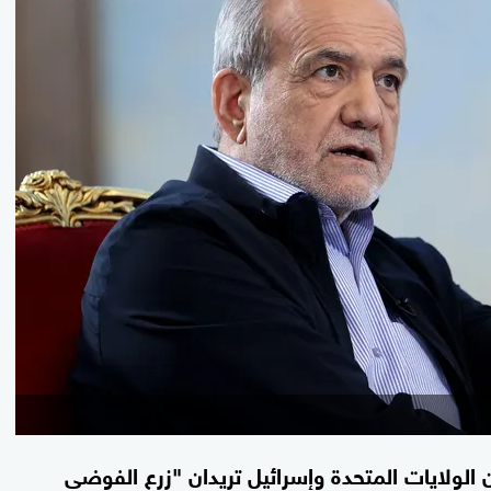
 ‌الولايات ​المتحدة وإسرائيل تريدان "زرع ​الفوضى