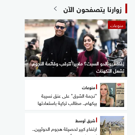
زوارنا يتصفحون الآن
منوعات
زفاف رونالدو السبت؟ ماديرا تترقب وقائمة النجوم
تشعل التكهنات
منوعات
"نجمة الشرق" على عنق نسيبة
بيكهام.. مطالب تركية باستعادتها
شرق أوسط
ارتفاع كبير لحصيلة هجوم الحوثيين..