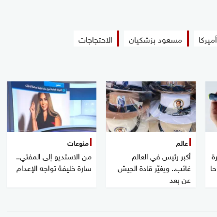
أميركا
مسعود بزشكيان
الاحتجاجات
عالم
منوعات
ة
أكبر رئيس في العالم
من الاستديو إلى المفتي..
حا
غائب.. ويغيّر قادة الجيش
سارة خليفة تواجه الإعدام
عن بعد