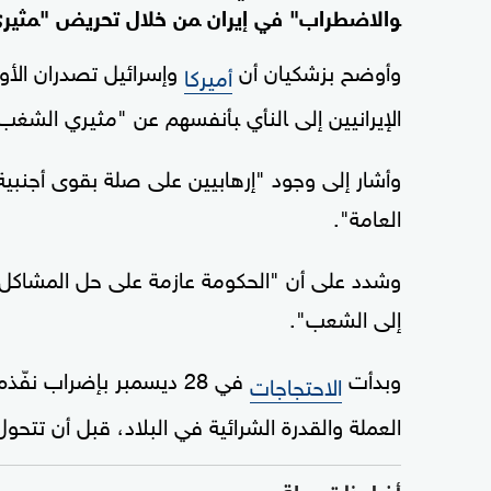
‍والاضطراب" في إيران ‍من ⁠خلال تحريض "‍مثي
وأوضح بزشكيان أن
وإسرائيل تصدران الأوا
أميركا
الإيرانيين ‌إلى ‍النأي ‍بأنفسهم عن "مثيري ‌الشغ
وأشار إلى وجود "إرهابيين على صلة بقوى أجنبية
العامة".
وشدد على أن "الحكومة عازمة على حل المشاكل 
إلى الشعب".
وبدأت
في 28 ديسمبر بإضراب ن
الاحتجاجات
العملة والقدرة الشرائية في البلاد، قبل أن تت
أخبار ذات صلة