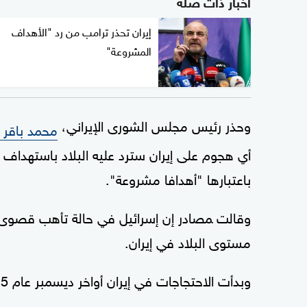
أخبار ذات صلة
إيران تحذر ترامب من رد "الأهداف
المشروعة"
وحذر رئيس مجلس الشورى الإيراني،
محمد ‌باقر 
أي هجوم على إيران سترد عليه البلاد باستهداف ‍
باعتبارها "⁠أهدافا مشروعة".
وقالت ‍مصادر إن إسرائيل في حالة ‌تأهب قصوى 
مستوى البلاد في إيران.
وبدأت الاحتجاجات في إيران أواخر ديسمبر عام 2025 بسبب انخفاض قيمة العملة المحلية،