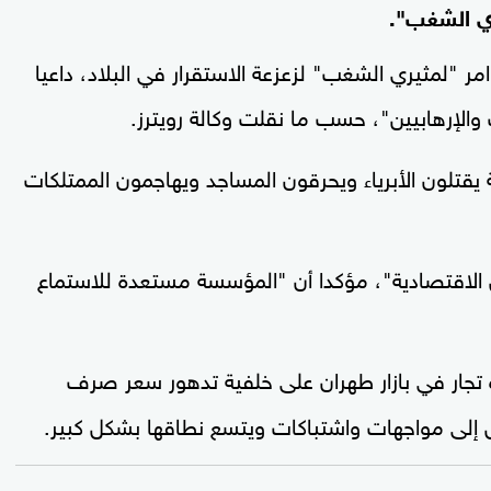
ري الشغب".
مر "لمثيري الشغب" لزعزعة الاستقرار في البلاد، داعيا
ب والإرهابيين"، حسب ما نقلت وكالة رويترز.
 يقتلون الأبرياء ويحرقون المساجد ويهاجمون الممتلكات
الاقتصادية"، مؤكدا أن "المؤسسة مستعدة للاستماع
فّذه تجار في بازار طهران على خلفية تدهور سعر صرف
حول إلى مواجهات واشتباكات ويتسع نطاقها بشكل كبير.