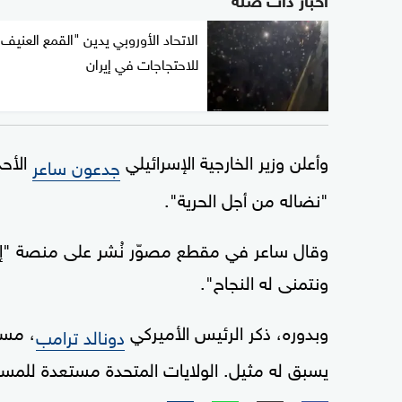
الاتحاد الأوروبي يدين "القمع العنيف"
للاحتجاجات في إيران
وأعلن وزير الخارجية الإسرائيلي
الأحد
جدعون ساعر
"نضاله من أجل الحرية".
وقال ساعر في مقطع مصوّر نُشر على منصة "إك
ونتمنى له النجاح".
وبدوره، ذكر الرئيس الأميركي
، مسا
دونالد ترامب
يسبق له مثيل. الولايات المتحدة مستعدة للمسا