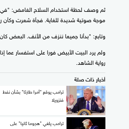
ثم وصف لحظة استخدام السلاح الغامض: "في لح
موجة صوتية شديدة للغاية. فجأة شعرت وكأن رأ
وتابع: "بدأنا جميعا ننزف من الأنف. البعض كان
ولم يرد البيت الأبيض فورا على استفسار عما إذ
رواية الشاهد.
أخبار ذات صلة
ترامب يوقع "أمرا طارئا" بشأن نفط
فنزويلا
ترامب يلغي "هجوما ثانيا" على