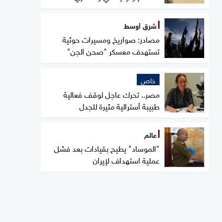
شرق أوسط
مصادر: صواريخ ومسيرات حوثية
تستهدف معسكر "صحن الجن"
خاص
مصر.. تحرك عاجل لوقف فعالية
طبيبة أسترالية مثيرة للجدل
عالم
"الموساد" يطيح بقيادات بعد فشل
عملية استهداف لإيران