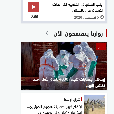
زينب الصغيرة.. القضية التي هزت
الضمائر في باكستان
12:55
5 أغسطس 2026
l
زوارنا يتصفحون الآن
عالم
إيبولا.. الإصابات تتجاوز 4000 للمرة الأولى منذ
تفشي الوباء
شرق أوسط
ارتفاع كبير لحصيلة هجوم الحوثيين..
استنفار وتوتر أمني وعسكري