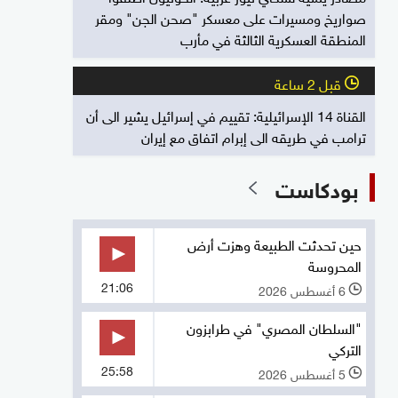
صواريخ ومسيرات على معسكر "صحن الجن" ومقر
المنطقة العسكرية الثالثة في مأرب
قبل 2 ساعة
l
القناة 14 الإسرائيلية: تقييم في إسرائيل يشير الى أن
ترامب في طريقه الى إبرام اتفاق مع إيران
بودكاست
حين تحدثت الطبيعة وهزت أرض
المحروسة
21:06
6 أغسطس 2026
l
"السلطان المصري" في طرابزون
التركي
25:58
5 أغسطس 2026
l