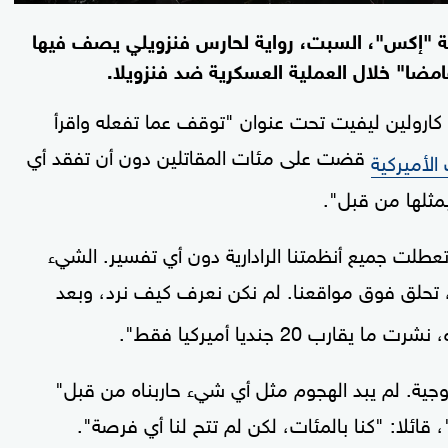
ة "إكس"، السبت، رواية لحارس فنزويلي يصف فيها
امضا" خلال العملية العسكرية ضد فنزويلا.
ة كارولين ليفيت تحت عنوان "توقف عما تفعله واقرأ
قضت على مئات المقاتلين دون أن تفقد أي
الأميركية
مثلها من قبل".
تعطلت جميع أنظمتنا الرادارية دون أي تفسير. الشيء
، تحلق فوق مواقعنا. لم نكن نعرف كيف نرد، وبعد
وجية. لم يبد الهجوم مثل أي شيء حاربناه من قبل"
ئلا: "كنا بالمئات، لكن لم تتح لنا أي فرصة".