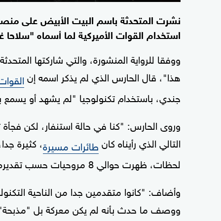
نشرت المتحدثة باسم البيت الأبيض على منص
استخدام القوات الأميركية لما أسماه "سلاحا غ
ووفقا للرواية المنشورة، والتي شاركتها المتحدث
هذا"، قال الحارس الذي لم يذكر اسمه إن
القوات 
جندي، باستخدام تكنولوجيا "لم يشهد أو يسمع ب
وروى الحارس: "كنا في حالة استنفار، لكن فجأة 
التالي الذي رأيناه كان
، كثيرة جدا
طائرات مسيرة
لحظات، ظهرت حوالي 8 مروحيات حسب تقديره، نشرت ما يقارب 20 جنديا أميركيا فقط".
وأضاف: "كانوا متقدمين جدا من الناحية التكنول
ووصف ما حدث بأنه لم يكن معركة بل "مذبحة"، قا