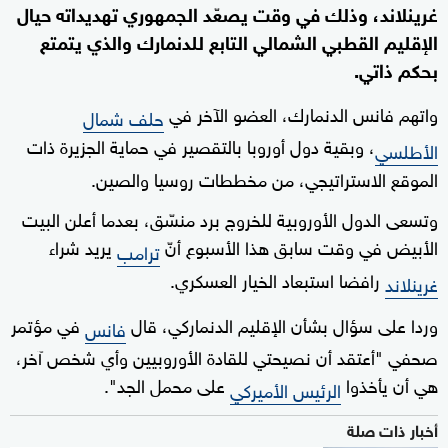
غرينلاند، وذلك في وقت يصعّد الجمهوري تهديداته حيال
الإقليم القطبي الشمالي التابع للدنمارك والذي يتمتع
بحكم ذاتي.
واتهم فانس الدنمارك، العضو الآخر في
حلف شمال
، وبقية دول أوروبا بالتقصير في حماية الجزيرة ذات
الأطلسي
الموقع الاستراتيجي، من مخططات روسيا والصين.
وتسعى الدول الأوروبية للخروج برد منسّق، بعدما أعلن البيت
الأبيض في وقت سابق هذا الأسبوع أنّ
يريد شراء
ترامب
رافضا استبعاد الخيار العسكري.
غرينلاند
وردا على سؤال بشأن الإقليم الدنماركي، قال
في مؤتمر
فانس
صحفي "أعتقد أن نصيحتي للقادة الأوروبيين وأي شخص آخر،
هي أن يأخذوا
على محمل الجد".
الرئيس الأميركي
أخبار ذات صلة