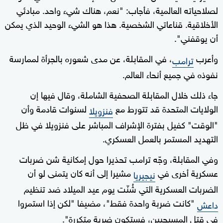
لصلاحياته العالمية، فأجاب: "نعم، هناك شيء واحد. مبادئي
الأخلاقية. قناعاتي الشخصية. هذا هو الشيء الوحيد الذي يمكن
أن يوقفني".
وأعرب
، في المقابلة، عن مدى شعوره بالجرأة لممارسة
ترامب
نفوذه في جميع أنحاء العالم.
جاء ذلك خلال المقابلة الصحفية الشاملة، وقال فيها إن
الولايات المتحدة قد تتورط مع
لسنوات قادمة وأن
فنزويلا
"الوقت" كفيل بفترة الإشراف المباشر على فنزويلا في ظل
التهديد المستمر بالعمل العسكري.
وفي المقابلة، وجّه ترامب تحذيرا حول إمكانية شن ضربات
عسكرية أخرى في
مشيرا إلى أنه كان يتمنى لو أن
نيجيريا
الضربات العسكرية التي شُنّت يوم عيد الميلاد ضد تنظيم
"كانت ضربة واحدة فقط"، مضيفا "لكن إذا استمروا
داعش
في قتل المسيحيين، فستكون ضربة متكررة".