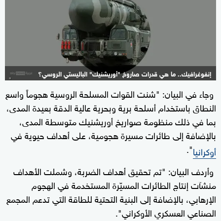
إنفوغرافيك.. ما هي قدرات صاروخ "أوريشنيك" الباليستي الروسي؟
وجاء في البيان: "شنت القوات المسلحة الروسية هجوماً واسع
1+
النطاق باستخدام أسلحة برية وبحرية عالية الدقة بعيدة المدى،
بما في ذلك منظومة صواريخ أوريشنيك متوسطة المدى،
بالإضافة إلى طائرات مسيرة هجومية، على أهداف حيوية في
".
أوكرانيا
وأردف البيان: "تم تحقيق أهداف الضربة، وشملت الأهداف
منشآت إنتاج الطائرات المسيّرة المستخدمة في الهجوم
الإرهابي، بالإضافة إلى البنية التحتية للطاقة التي تدعم المجمع
الصناعي العسكري الأوكراني".