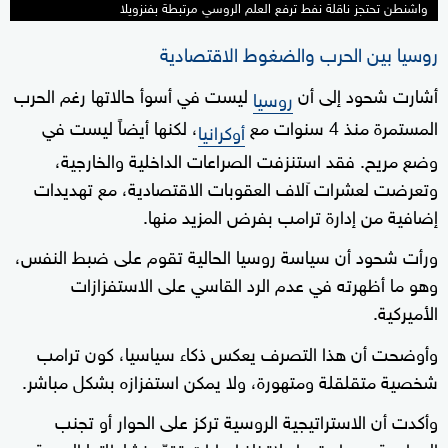
واشنطن تحتجز ناقلة نفط ترفع العلم الروسي مرتبطة بفنزويلا
روسيا بين الحرب والضغوط الاقتصادية
أشارت شحود إلى أن
ليست في أسوأ حالاتها رغم الحرب
روسيا
المستمرة منذ 4 سنوات مع
، لكنها أيضاً ليست في
أوكرانيا
وضع مريح. فقد استنزفت الصراعات الداخلية والخارجية،
وتعرضت لعشرات آلاف العقوبات الاقتصادية، مع تهديدات
إضافية من إدارة ترامب بفرض المزيد منها.
ورأت شحود أن سياسة روسيا الحالية تقوم على ضبط النفس،
وهو ما أظهرته في عدم الرد القاسي على الاستفزازات
الأميركية.
وأوضحت أن هذا التصرف يعكس ذكاء سياسيا، كون ترامب
شخصية متقلقلة ومتهورة، ولا يمكن استفزازه بشكل مباشر.
وأكدت أن الاستراتيجية الروسية تركز على الحوار أو تجنب
المواجهة، مع استعداد لاتخاذ إجراءات تقيّد نشاطاتها البحرية