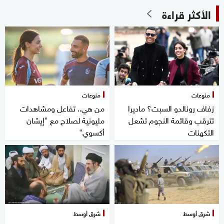
الأكثر قراءة
منوعات
منوعات
زفاف رونالدو السبت؟ ماديرا
من هي.. تفاعل ومشاهدات
تترقب وقائمة النجوم تشعل
مليونية لصلاح مع "إيشان
التكهنات
أكسوي"
شرق أوسط
شرق أوسط