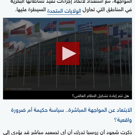
في المناطق التي تحاول
السيطرة عليها.
الولايات المتحدة
0
seconds
of
12
minutes,
44
seconds
هل تتم إعادة تشكيل النظام العالمي؟
الابتعاد عن المواجهة المباشرة.. سياسة حكيمة أم ضرورة
واقعية؟
ذكرت شحود أن روسيا تدرك أن أي تصعيد مباشر قد يؤدي إلى