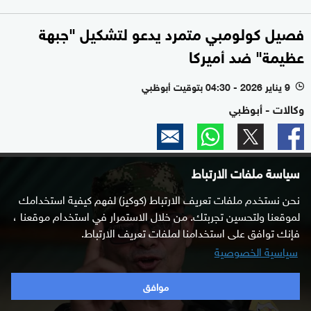
فصيل كولومبي متمرد يدعو لتشكيل "جبهة
عظيمة" ضد أميركا
9 يناير 2026 - 04:30 بتوقيت أبوظبي
l
وكالات - أبوظبي
سياسة ملفات الارتباط
نحن نستخدم ملفات تعريف الارتباط (كوكيز) لفهم كيفية استخدامك
لموقعنا ولتحسين تجربتك. من خلال الاستمرار في استخدام موقعنا ،
فإنك توافق على استخدامنا لملفات تعريف الارتباط.
سياسية الخصوصية
موافق