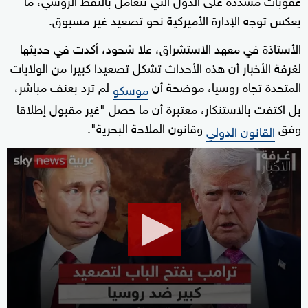
يعكس توجه الإدارة الأميركية نحو تصعيد غير مسبوق.
الأستاذة في معهد الاستشراق، علا شحود، أكدت في حديثها
لغرفة الأخبار أن هذه الأحداث تشكل تصعيدا كبيرا من الولايات
المتحدة تجاه روسيا، موضحة أن
لم ترد بعنف مباشر،
موسكو
بل اكتفت بالاستنكار، معتبرة أن ما حصل "غير مقبول إطلاقا
وفق
وقانون الملاحة البحرية".
القانون الدولي
0
seconds
of
8
minutes,
47
seconds