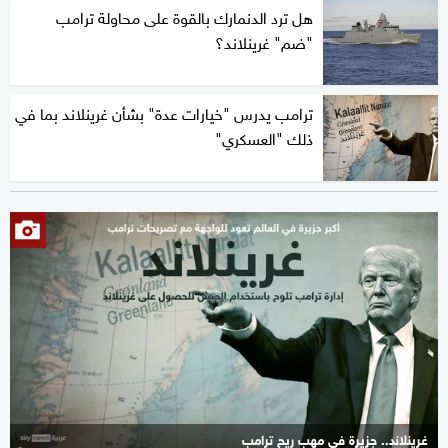
هل ترد الدنمارك بالقوة على محاولة ترامب
"ضم" غرينلاند؟
ترامب يدرس "خيارات عدة" بشأن غرينلاند بما في
ذلك "العسكري"
غرينلاند.. جزيرة في مهب ريح ترامب