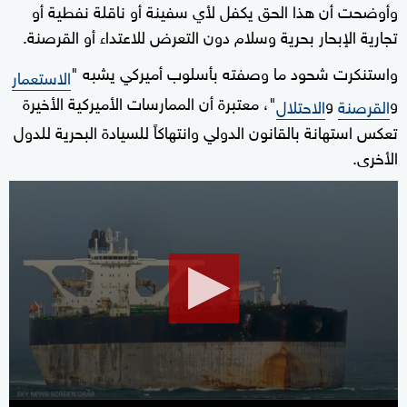
وأوضحت أن هذا الحق يكفل لأي سفينة أو ناقلة نفطية أو
تجارية الإبحار بحرية وسلام دون التعرض للاعتداء أو القرصنة.
واستنكرت شحود ما وصفته بأسلوب أميركي يشبه "
الاستعمار
و
و
"، معتبرة أن الممارسات الأميركية الأخيرة
القرصنة
الاحتلال
تعكس استهانة بالقانون الدولي وانتهاكاً للسيادة البحرية للدول
الأخرى.
0
seconds
of
1
minute,
47
seconds