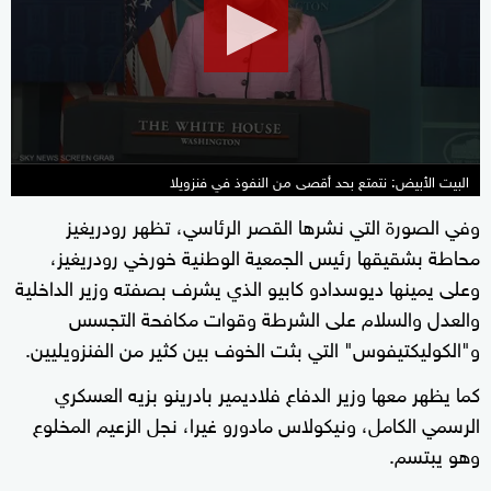
minutes,
10
seconds
البيت الأبيض: نتمتع بحد أقصى من النفوذ في فنزويلا
وفي الصورة التي نشرها القصر الرئاسي، تظهر رودريغيز
محاطة بشقيقها رئيس الجمعية الوطنية خورخي رودريغيز،
وعلى يمينها ديوسدادو كابيو الذي يشرف بصفته وزير الداخلية
والعدل والسلام على الشرطة وقوات مكافحة التجسس
و"الكوليكتيفوس" التي بثت الخوف بين كثير من الفنزويليين.
كما يظهر معها وزير الدفاع فلاديمير بادرينو بزيه العسكري
الرسمي الكامل، ونيكولاس مادورو غيرا، نجل الزعيم المخلوع
وهو يبتسم.