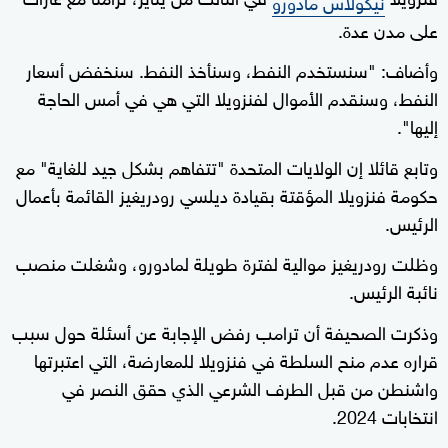
نيكولاس مادورو
على مدن عدة.
وأضاف: "سنستخدم النفط، وسنأخذ النفط. سنخفض أسعار
النفط، وسنقدم الأموال ‌لفنزويلا التي هي في أمس الحاجة
إليها".
وتابع قائلا إن الولايات المتحدة "تتفاهم بشكل جيد للغاية" مع
حكومة فنزويلا المؤقتة بقيادة ديلسي رودريغيز القائمة بأعمال
الرئيس.
وظلت رودريغيز موالية لفترة طويلة لمادورو، وشغلت ⁠منصب
نائبة الرئيس.
وذكرت الصحيفة أن ترامب رفض الإجابة عن أسئلة حول سبب
قراره عدم منح السلطة في فنزويلا للمعارضة، التي اعتبرتها
واشنطن من قبل الطرف الشرعي الذي حقق النصر في
انتخابات 2024.