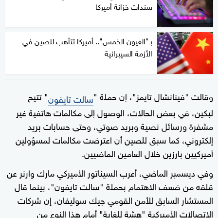
سندات خزانة أميركا
بـ"العيون الخمس".. أميركا تتأهب للصين في
الأزمة السيبرانية
وقالت "فينانشال تايمز"، إن حملة "
" تتيح
سالت تايفون
لبكين، في بعض الحالات، الوصول إلى مكالمات هاتفية غير
مشفرة ورسائل نصية وبريد صوتي، وحتى حسابات بريد
إلكتروني، كما سبق للصين أن اعترضت مكالمات لمسؤولين
أميركيين بارزين خلال العامين الماضيين.
وفي ديسمبر الماضي، أعرب السيناتور الأميركي مارك وارنر عن
قلقه من ضعف الاهتمام بحملة "سالت تايفون"، بينما قال
المستشار السابق للأمن القومي جيك سوليفان، إن شركات
الاتصالات الأميركية "هشة للغاية" أمام هذا النوع من