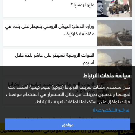
عليها روسيا؟
وزارة الدفاع: الجيش الروسي يسيطر على بلدة في
مقاطعة خاركيف
القوات الروسية تسيطر على عاشر بلدة خلال
أسبوع
سياسة ملفات الارتباط
القوات الروسية تحقق تقدما قياسيا في أوكرانيا
نحن نستخدم ملفات تعريف الارتباط (كوكيز) لفهم كيفية استخدامك
عام 2025
لموقعنا ولتحسين تجربتك. من خلال الاستمرار في استخدام موقعنا ،
فإنك توافق على استخدامنا لملفات تعريف الارتباط.
سياسية الخصوصية
الخارجية الروسية: المنشآت العسكرية في أوكرانيا أهداف
موافق
عاجل
مشروعة
قول إن الجيش الأوكراني استهدف مصفاتين للنفط في روسيا