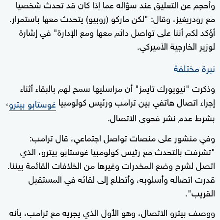
وأحجم عن التعليق عند سؤاله عما إذا كان قد تحدث شخصيا
مع رودريغيز، وقال: "لكن ماركو (روبيو) يتحدث معها باستمرار.
أؤكد لكم أننا على تواصل دائم معها ومع الإدارة" في إشارة
لوزير الخارجية الأميركي.
نبرة مختلفة
وذكرت "نيويورك تايمز" أن مراسليها سمح لهم بالبقاء أثناء
إجراء اتصال هاتفي بين ترامب ورئيس كولومبيا
،
غوستابو بيترو
بشرط عدم نشر فحوى الاتصال.
وفي منشور على منصات تواصل اجتماعي، ​قال ترامب:
"تشرفت بالتحدث مع رئيس كولومبيا غوستابو بيترو، الذي
اتصل لشرح وضع المخدرات وغيرها من الخلافات القائمة بيننا.
قدرت اتصاله وأسلوبه، وأتطلع إلى لقائه في المستقبل
القريب".
ووصف بيترو الاتصال، وهو الأول الذي يجريه مع ترامب، بأنه