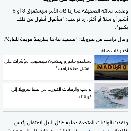
وعندما سألته الصحيفة عما إذا كان الأمر سيستغرق 3 أو 6
أشهر أو سنة أو أكثر، رد ترامب: "سأقول أطول من ذلك
بكثير".
وقال ترامب عن فنزويلا: "سنعيد بناءها بطريقة مربحة للغاية".
أخبار ذات صلة
مساعدو مادورو يحكمون قبضتهم.. مؤشرات على
"فشل خطة ترامب"
ترامب والرهانات الكبرى.. من نفط فنزويلا إلى
غرينلاند
ونفذت الولايات المتحدة عملية خلال الليل لاعتقال رئيس
فنزويلا
في الثالث من يناير، تزامنا مع غارات