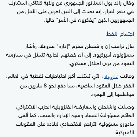
وقال راند بول السناتور الجمهوري عن ولاية كنتاكي المشارك
في دفع القرار، إنه تحدث إلى اثنين آخرين على الأقل من
الجمهوريين الذين "يفكرون في الأمر" حاليا.
اجتماع النفط
قال ترامب إن واشنطن تعتزم "إدارة" فنزويلا، وأشار
مسؤولون أميركيون ‌إلى أن خطتهم الحالية تتمثل في ممارسة
النفوذ من دون احتلال عسكري.
وعانت
، التي تمتلك أكبر احتياطيات نفطية في العالم،
فنزويلا
الفقر خلال العقود الماضية، مما دفع نحو 8 ملايين من
مواطنيها إلى الهجرة.
وحملت واشنطن والمعارضة الفنزويلية الحزب الاشتراكي
الحاكم مسؤولية الفساد وسوء الإدارة والعنف، كما ألقى
مادورو مسؤولية التراجع الاقتصادي لبلاده على العقوبات
الأميركية.