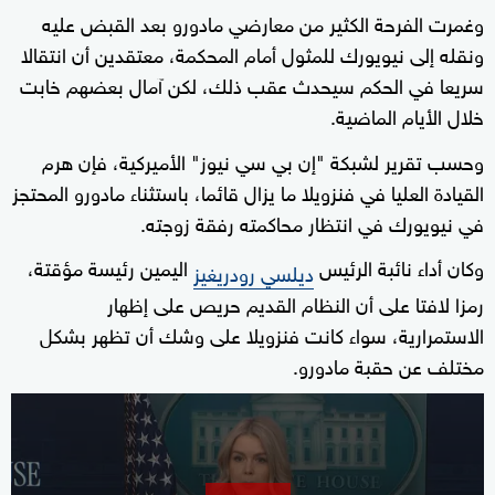
وغمرت الفرحة الكثير من معارضي مادورو بعد القبض عليه
ونقله إلى نيويورك للمثول أمام المحكمة، معتقدين أن انتقالا
سريعا في الحكم سيحدث عقب ذلك، لكن آمال بعضهم خابت
خلال الأيام الماضية.
وحسب تقرير لشبكة "إن بي سي نيوز" الأميركية، فإن هرم
القيادة العليا في فنزويلا ما يزال قائما، باستثناء مادورو المحتجز
في نيويورك في انتظار محاكمته رفقة زوجته.
وكان أداء نائبة الرئيس
اليمين رئيسة مؤقتة،
ديلسي رودريغيز
رمزا لافتا على أن النظام القديم حريص على إظهار
الاستمرارية، سواء كانت فنزويلا على وشك أن تظهر بشكل
مختلف عن حقبة مادورو.
0
seconds
of
2