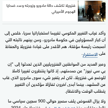
فنزويلا تكشف حالة مادورو وزوجته وعدد ضحايا
الهجوم الأميركي
وأكد غياب التغيير الحكومي تقييما استخباراتيا سريا، خلص إلى
أن كبار المسؤولين في حكومة مادورو، ومن بينهم نائبته التي
أصبحت رئيسة مؤقتة، هم الأقدر على قيادة فنزويلا والحفاظ
على
.
الاستقرار
وعبر العديد من المواطنين الفنزويليين الذين تحدثوا إلى "إن
بي سي نيوز" عن صدمتهم، إذ كانوا ينتظرون تغييرا كاملا
للوضع في فنزويلا، لكن لم يتغير شيء سوى مادورو الذي غاب
عن المشهد، بينما أبدى آخرون تفاؤلا مؤكدين أن التغيير
يتطلب الوقت والانتظار.
ولا يزال الغموض يلف مصير حوالي 900 سجين سياسي ما
زالوا معتقلين منذ
في فنزويلا عام 2024.
انتخابات الرئاسة