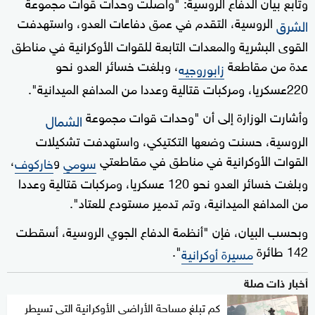
وتابع بيان الدفاع الروسية: "واصلت وحدات قوات مجموعة
الروسية، التقدم في عمق دفاعات العدو، واستهدفت
الشرق
القوى البشرية والمعدات التابعة للقوات الأوكرانية في مناطق
عدة من مقاطعة
، وبلغت خسائر العدو نحو
زابوروجيه
220عسكريا، ومركبات قتالية وعددا من المدافع الميدانية".
وأشارت الوزارة إلى أن "وحدات قوات مجموعة
الشمال
الروسية، حسنت وضعها التكتيكي، واستهدفت تشكيلات
القوات الأوكرانية في مناطق في مقاطعتي
و
،
سومي
خاركوف
وبلغت خسائر العدو نحو 120 عسكريا، ومركبات قتالية وعددا
من المدافع الميدانية، وتم تدمير مستودع للعتاد".
وبحسب البيان، فإن "أنظمة الدفاع الجوي الروسية، أسقطت
142 طائرة
".
مسيرة أوكرانية
أخبار ذات صلة
كم تبلغ مساحة الأراضي الأوكرانية التي تسيطر