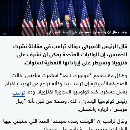
ترامب قال إن واشنطن ستسيطر على النفط الفنزويلي
قال الرئيس الأميركي دونالد ترامب في مقابلة نشرت
الخميس، إن الولايات المتحدة يمكن أن تشرف على
فنزويلا وتسيطر على إيراداتها النفطية لسنوات.
وخلال مقابلة مع "نيويورك تايمز" استمرت ‌ساعتين، قالت
الصحيفة الأميركية إن ترامب بدا وكأنه تراجع عن ​تهديد بالقيام
بعمل عسكري ضد كولومبيا المجاورة لفنزويلا. ودعا
ترامب
رئيس كولومبيا اليساري، الذي وصفه من قبل بأنه "رجل
مريض"، لزيارة واشنطن.
وقال ترامب إن "الوقت وحده سيحدد" المدة التي ستبقي فيها
الولايات المتحدة على إشرافها على فنزويلا.