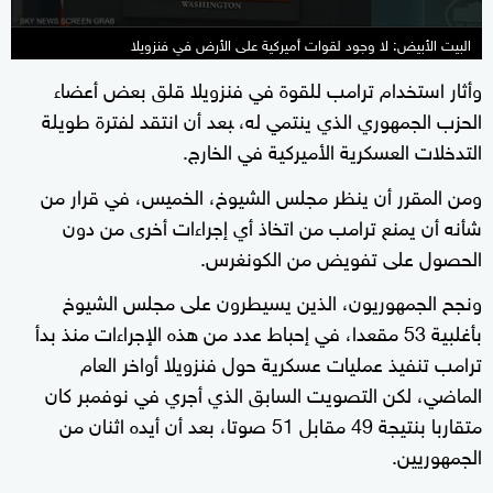
البيت الأبيض: لا وجود لقوات أميركية على الأرض في فنزويلا
وأثار استخدام ترامب للقوة في فنزويلا قلق بعض أعضاء
الحزب الجمهوري الذي ينتمي له، ‍بعد أن انتقد لفترة طويلة
التدخلات العسكرية الأميركية في الخارج.
ومن المقرر أن ينظر مجلس الشيوخ، الخميس، في قرار من
شأنه أن يمنع ترامب من اتخاذ أي إجراءات أخرى من دون
الحصول على تفويض من الكونغرس.
ونجح الجمهوريون، الذين يسيطرون على مجلس الشيوخ
بأغلبية 53 مقعدا، في إحباط عدد من هذه الإجراءات منذ بدأ
ترامب تنفيذ عمليات عسكرية ‌حول فنزويلا أواخر العام
الماضي، لكن التصويت السابق الذي أجري في نوفمبر كان
متقاربا بنتيجة 49 مقابل 51 صوتا، بعد أن أيده اثنان من
الجمهوريين.