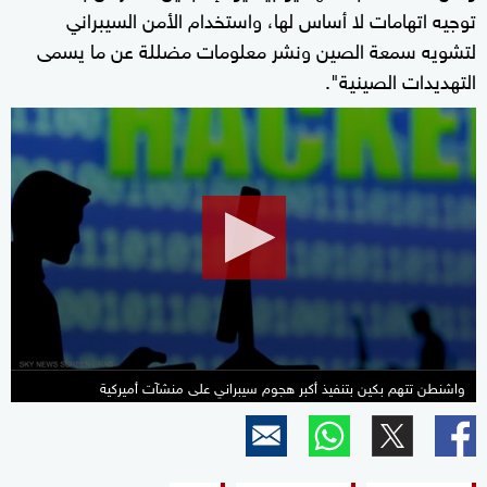
توجيه اتهامات لا أساس لها، واستخدام الأمن السيبراني
لتشويه سمعة الصين ونشر معلومات مضللة عن ما يسمى
التهديدات الصينية".
0
seconds
of
2
minutes,
37
seconds
واشنطن تتهم بكين بتنفيذ أكبر هجوم سيبراني على منشآت أميركية