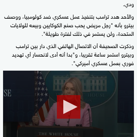
ودي.
والأحد هدد ترامب بتنفيذ عمل عسكري ضد كولومبيا، ووصف
بيترو بأنه "رجل مريض يحب صنع الكوكايين وبيعه للولايات
المتحدة، ولن يستمر في ذلك لفترة طويلة".
وذكرت الصحيفة أن الاتصال الهاتفي الذي دار بين ترامب
وبيترو استمر ساعة تقريبا، و"⁠بدا أنه أدى لانحسار أي تهديد
فوري بعمل عسكري أميركي".
0
seconds
of
2
minutes,
26
seconds