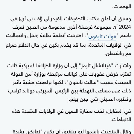
الهجمات.
وسبق أن أعلن مكتب التحقيقات الفيدرالي (إف بي آي) في
2024 أن مجموعة قرصنة أخرى مدعومة من الصين تعرف
باسم "
"، اخترقت أنظمة طاقة ونقل واتصالات
فولت تايفون
في الولايات المتحدة، بما قد يخدم بكين في حال اندلاع صراع
مع واشنطن.
وأشارت "فينانشال تايمز" إلى أن وزارة الخزانة الأميركية كانت
تعتزم فرض عقوبات على كيانات مرتبطة بوزارة أمن الدولة
الصينية بسبب "سالت تايفون"، لكنها تراجعت خشية تأثير
ذلك على مساعي التهدئة بين الرئيس الأميركي دونالد ترامب
ونظيره الصيني شي جين بينغ.
في المقابل، نفت سفارة الصين في الولايات المتحدة هذه
الاتهامات.
وقال المتحدث باسمها ليو بينغيو، إن بكين "تعارض بشدة