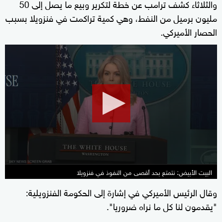
والثلاثاء كشف ترامب عن خطة لتكرير ​وبيع ما يصل إلى 50
مليون برميل من النفط، وهي كمية تراكمت في فنزويلا بسبب
الحصار الأميركي.
0
seconds
of
2
minutes,
10
seconds
البيت الأبيض: نتمتع بحد أقصى من النفوذ في فنزويلا
وقال الرئيس الأميركي في إشارة إلى الحكومة الفنزويلية:
"يقدمون لنا كل ما نراه ضروريا".