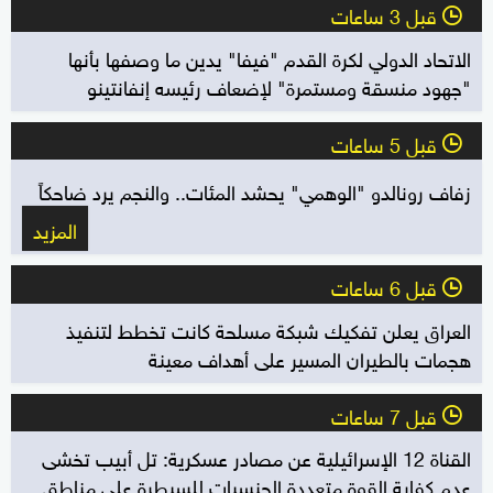
قبل 3 ساعات
l
الاتحاد الدولي لكرة القدم "فيفا" يدين ما وصفها بأنها
"جهود منسقة ومستمرة" لإضعاف رئيسه إنفانتينو
قبل 5 ساعات
l
زفاف رونالدو "الوهمي" يحشد المئات.. والنجم يرد ضاحكاً
المزيد
قبل 6 ساعات
l
العراق يعلن تفكيك شبكة مسلحة كانت تخطط لتنفيذ
هجمات بالطيران المسير على أهداف معينة
قبل 7 ساعات
l
القناة 12 الإسرائيلية عن مصادر عسكرية: تل أبيب تخشى
عدم كفاية القوة متعددة الجنسيات للسيطرة على مناطق