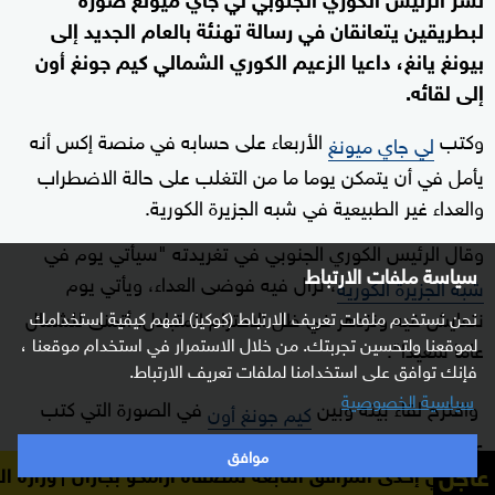
لبطريقين يتعانقان في رسالة تهنئة بالعام الجديد إلى
بيونغ يانغ، داعيا الزعيم الكوري الشمالي كيم جونغ أون
إلى لقائه.
وكتب
الأربعاء على حسابه في منصة إكس أنه
لي جاي ميونغ
يأمل في أن يتمكن يوما ما من التغلب على حالة الاضطراب
والعداء غير الطبيعية في شبه الجزيرة الكورية.
وقال الرئيس الكوري الجنوبي في تغريدته "سيأتي يوم في
سياسة ملفات الارتباط
، تُزال فيه فوضى العداء، ويأتي يوم
شبه الجزيرة الكورية
نتعايش فيه ونزدهر في ظل الاحترام المتبادل. أتمنى للشمال
نحن نستخدم ملفات تعريف الارتباط (كوكيز) لفهم كيفية استخدامك
لموقعنا ولتحسين تجربتك. من خلال الاستمرار في استخدام موقعنا ،
عاما سعيدا".
فإنك توافق على استخدامنا لملفات تعريف الارتباط.
سياسية الخصوصية
واقترح لقاء بينه وبين
في الصورة التي كتب
كيم جونغ أون
عليها "التقيا بو جاي ميونغ وبو جونغ أون"، في إشارة إلى
موافق
عاجل
مرافق التابعة لمصفاة أرامكو بجازان
وزارة الطاقة السعودية:
"بورورو
الصغير"، وهو مسلسل رسوم متحركة كوري
البطريق