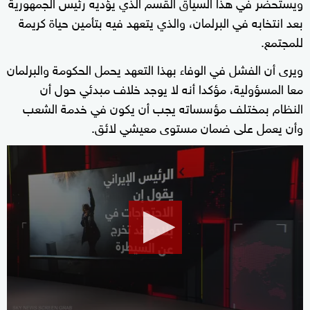
ويستحضر في هذا السياق القسم الذي يؤديه رئيس الجمهورية
بعد انتخابه في البرلمان، والذي يتعهد فيه بتأمين حياة كريمة
للمجتمع.
ويرى أن الفشل في الوفاء بهذا التعهد يحمل الحكومة والبرلمان
معا المسؤولية، مؤكدا أنه لا يوجد خلاف مبدئي حول أن
النظام بمختلف مؤسساته يجب أن يكون في خدمة الشعب
وأن يعمل على ضمان مستوى معيشي لائق.
0
seconds
of
15
minutes,
45
seconds