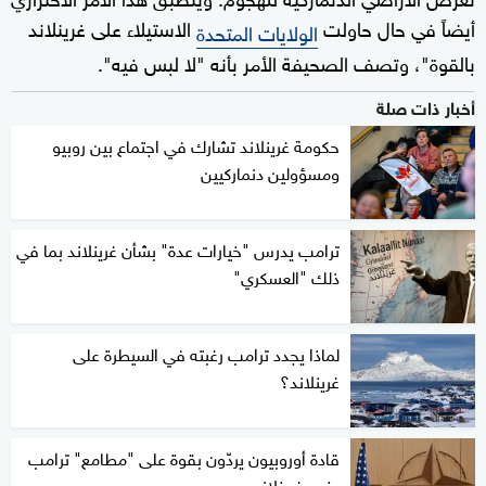
أيضاً في حال حاولت
الاستيلاء على غرينلاند
الولايات المتحدة
بالقوة"، وتصف الصحيفة الأمر بأنه "لا لبس فيه".
أخبار ذات صلة
حكومة غرينلاند تشارك في اجتماع بين روبيو
ومسؤولين دنماركيين
ترامب يدرس "خيارات عدة" بشأن غرينلاند بما في
ذلك "العسكري"
لماذا يجدد ترامب رغبته في السيطرة على
غرينلاند؟
قادة أوروبيون يردّون بقوة على "مطامع" ترامب
بضم غرينلاند