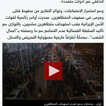
الداخلي عبر أدوات متعددة.
ومع استمرار الاحتجاجات، وتواتر التقارير عن سقوط قتلى
وجرحى في صفوف المتظاهرين، صدرت أوامر رئاسية لقوات
الأمن الإيرانية عقب استهداف متظاهرين سلميين، بالتوازي مع
تأكيد السلطة القضائية عدم التسامح مع ما وصفته بـ"أعمال
الشغب"، محملةً أطرافاً خارجية مسؤولية التحريض والتدخل.
0
seconds
of
11
minutes,
29
seconds
إيران.. بزشكيان يدعو لعدم استهداف المتظاهرين