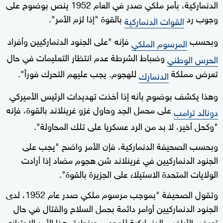
الدنماركية، بأمر ملكي صدر في العام 1952 ينص بوضوح على
وجوب رد
بالقوة "إذا لزم الأمر".
القوات الدنماركية
وبحسب
فإنه "على الجنود الدنماركيين وأفراد
المرسوم الملكي
وضباط الشرطة عدم انتظار التعليمات في حال
الحرس الوطني
تعرض مملكة
للهجوم. يجب عليهم التحرك فوراً".
الدنمارك
وهذا يكشف بوضوح بأنه إذا أخذت تهديدات الرئيس الأميركي
على محمل الجد وحاول غزو غرينلاند بالقوة، فإنه
دونالد ترامب
"وكحل أخير، لا بد من الرد عسكريا على تلك المحاولة".
وبحسب الصحيفة الدنماركية، فإن الأمر واضح "يجب على
الجنود الدنماركيين في غرينلاند شن هجوم مضاد إذا أرادت
الولايات المتحدة الاستيلاء على الجزيرة بالقوة".
وتقول الصحيفة "بموجب مرسوم ملكي صدر عام 1952، لدى
الجنود الدنماركيين أوامر دائمة بحمل السلاح والقتال في حال
تعرض الأراضي الدنماركية للهجوم. وينطبق هذا الأمر الاحترازي