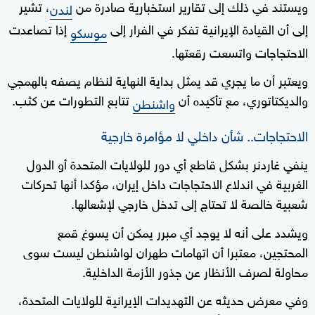
ويستند في ذلك إلى تقارير استخبارية صادرة من
، تشير
لندن
إلى أن القيادة الإيرانية تفكر في الفرار إلى
إذا تصاعدت
موسكو
الاحتجاجات واتسعت رقعتها.
ويعتبر أن ما يجري قد يمثل بداية النهاية لنظام يصفه بالهمجي
والديكتاتوري، مع تأكيده أن
تتابع التطورات عن كثب.
واشنطن
الاحتجاجات.. شأن داخلي لا مؤامرة خارجية
ينفي غاردنر بشكل قاطع أي دور للولايات المتحدة أو الدول
الغربية في اندلاع الاحتجاجات داخل إيران، مؤكدا أنها تحركات
شعبية خالصة لا تحتاج إلى تدخل خارجي لإشعالها.
ويشدد على أنه لا يوجد أي مبرر يمكن أن يسوغ قمع
المحتجين، معتبرا أن اتهامات طهران لواشنطن ليست سوى
محاولة لصرف الأنظار عن جذور الأزمة الداخلية.
وفي معرض حديثه عن التهديدات الإيرانية للولايات المتحدة،