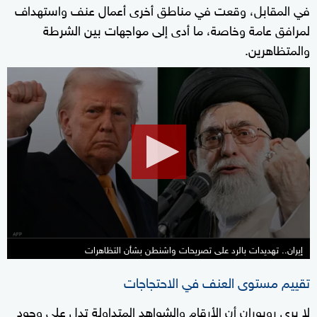
في المقابل، وقعت في مناطق أخرى أعمال عنف واستهداف
لمرافق عامة وخاصة، ما أدى إلى مواجهات بين الشرطة
والمتظاهرين.
0
seconds
of
10
minutes,
17
seconds
إيران.. تهديدات بالرد على تصريحات واشنطن بشأن التظاهرات
تقييم مستوى العنف في الاحتجاجات
لا يرى رويوران أن الأرقام والشواهد المتداولة تدل على وجود