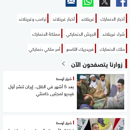
أخبار الدنمارك
غرينلاند
أخبار غرينلاند
ترامب وغرينلاند
شراء غرينلاند
الجيش الدنماركي
مملكة الدنمارك
ملك الدنمارك
فريدريك التاسع
أمر ملكي دنماركي
زوارنا يتصفحون الآن
شرق أوسط
بعد 5 أشهر في الظل.. إيران تنشر أول
فيديو لمجتبى خامنئي
شرق أوسط