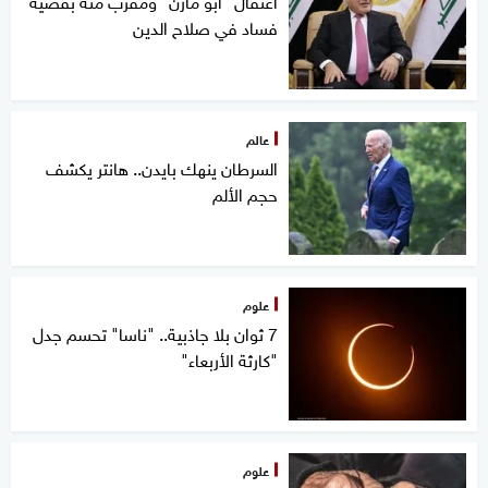
اعتقال "أبو مازن" ومقرب منه بقضية
فساد في صلاح الدين
عالم
السرطان ينهك بايدن.. هانتر يكشف
حجم الألم
علوم
7 ثوان بلا جاذبية.. "ناسا" تحسم جدل
"كارثة الأربعاء"
علوم