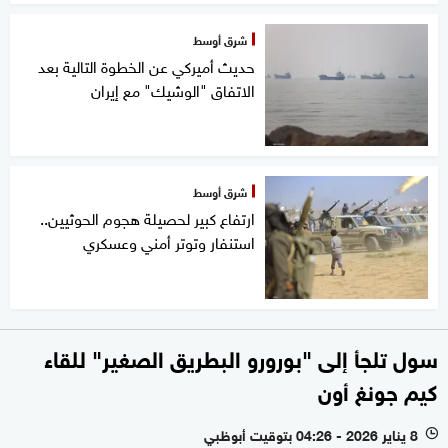
شرق أوسط
حديث أميركي عن الخطوة التالية بعد
الاتفاق "الوشيك" مع إيران
شرق أوسط
ارتفاع كبير لحصيلة هجوم الحوثيين..
استنفار وتوتر أمني وعسكري
سول تلجأ إلى "بورورو البطريق الصغير" للقاء
كيم جونغ أون
8 يناير 2026 - 04:26 بتوقيت أبوظبي
l