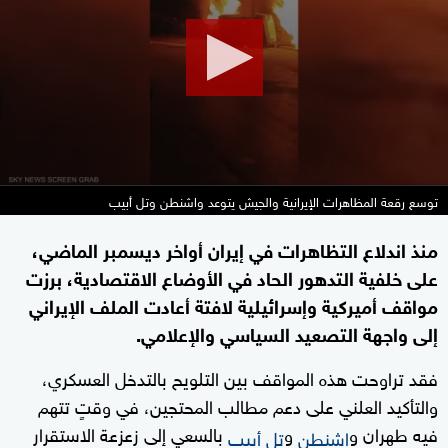
minutes,
35
seconds
توسع رقعة المظاهرات الإيرانية والجيش يتوعد واشنطن وتل أبيب
منذ اندلاع التظاهرات في إيران أواخر ديسمبر الماضي،
على خلفية التدهور الحاد في الأوضاع الاقتصادية، برزت
مواقف أميركية وإسرائيلية لافتة أعادت الملف الإيراني
إلى واجهة التصعيد السياسي والإعلامي.
فقد تراوحت هذه المواقف بين التلويح بالتدخل العسكري،
والتأكيد العلني على دعم مطالب المحتجين، في وقتٍ تتهم
فيه طهران و
و
بالسعي إلى زعزعة الاستقرار
اشنطن
تل أبيب