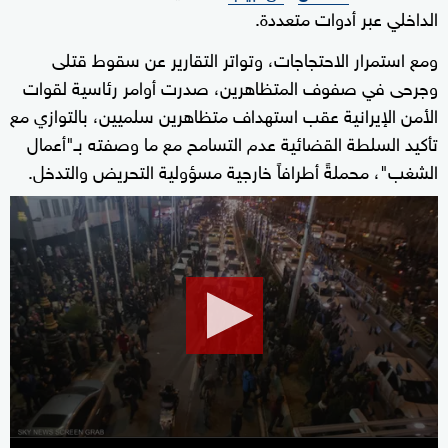
الداخلي عبر أدوات متعددة.
ومع استمرار الاحتجاجات، وتواتر التقارير عن سقوط قتلى
وجرحى في صفوف المتظاهرين، صدرت أوامر رئاسية لقوات
الأمن الإيرانية عقب استهداف متظاهرين سلميين، بالتوازي مع
تأكيد السلطة القضائية عدم التسامح مع ما وصفته بـ"أعمال
الشغب"، محملةً أطرافاً خارجية مسؤولية التحريض والتدخل.
0
seconds
of
11
minutes,
29
seconds