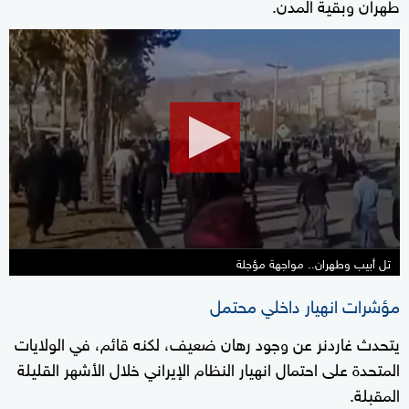
طهران وبقية المدن.
0
seconds
of
17
minutes,
54
seconds
تل أبيب وطهران.. مواجهة مؤجلة
مؤشرات انهيار داخلي محتمل
يتحدث غاردنر عن وجود رهان ضعيف، لكنه قائم، في الولايات
المتحدة على احتمال انهيار النظام الإيراني خلال الأشهر القليلة
المقبلة.