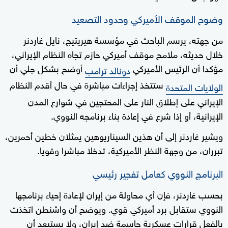
وضوح الموقف الأميركي وحدود التصعيد
من جهته، يرسم الباحث في مؤسسة هيريتيج، نايل غاردنر
خلال حديثه، ملامح موقف أميركي حازم تجاه النظام الإيراني،
مؤكدا أن الرئيس الأميركي
أوضح بشكل جلي أن
دونالد ترامب
ستتخذ إجراءات مباشرة في حال أقدم النظام
الولايات المتحدة
الإيراني على إطلاق النار على المحتجين في شوارع المدن
الإيرانية، أو إذا شرع في إعادة بناء برنامجه النووي.
ويشير غاردنر إلى أن هذين السيناريوهين يمثلان خطين أحمرين،
تبرران، من وجهة النظر الأميركية، تدخلا مباشرا وقويا.
البرنامج النووي كعامل تفجير رئيسي
بحسب غاردنر، فإن أي محاولة من إيران لإعادة إحياء برنامجها
النووي ستقابل برد أميركي قوي. ويوضح أن واشنطن اتخذت
بالفعل قرارات عسكرية حاسمة ضد إيران، ولا يستبعد أن