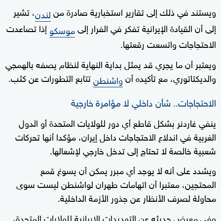
ويستند في ذلك إلى تقارير استخبارية صادرة من
، تشير
لندن
إلى أن القيادة الإيرانية تفكر في الفرار إلى
إذا تصاعدت
موسكو
الاحتجاجات واتسعت رقعتها.
ويعتبر أن ما يجري قد يمثل بداية النهاية لنظام يصفه بالهمجي
والديكتاتوري، مع تأكيده أن
تتابع التطورات عن كثب.
واشنطن
الاحتجاجات.. شأن داخلي لا مؤامرة خارجية
ينفي غاردنر بشكل قاطع أي دور للولايات المتحدة أو الدول
الغربية في اندلاع الاحتجاجات داخل إيران، مؤكدا أنها تحركات
شعبية خالصة لا تحتاج إلى تدخل خارجي لإشعالها.
ويشدد على أنه لا يوجد أي مبرر يمكن أن يسوغ قمع
المحتجين، معتبرا أن اتهامات طهران لواشنطن ليست سوى
محاولة لصرف الأنظار عن جذور الأزمة الداخلية.
وفي معرض حديثه عن التهديدات الإيرانية للولايات المتحدة،