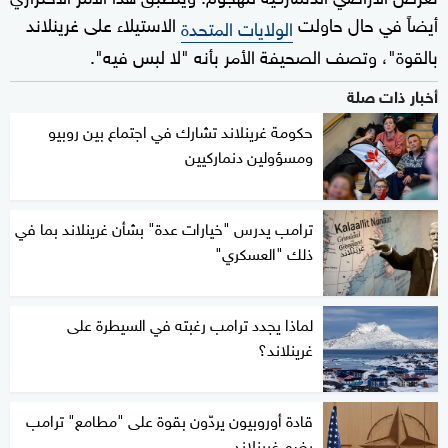
أيضاً في حال حاولت
الاستيلاء على غرينلاند
الولايات المتحدة
بالقوة"، وتصف الصحيفة الأمر بأنه "لا لبس فيه".
أخبار ذات صلة
حكومة غرينلاند تشارك في اجتماع بين روبيو
ومسؤولين دنماركيين
ترامب يدرس "خيارات عدة" بشأن غرينلاند بما في
ذلك "العسكري"
لماذا يجدد ترامب رغبته في السيطرة على
غرينلاند؟
قادة أوروبيون يردّون بقوة على "مطامع" ترامب
بضم غرينلاند