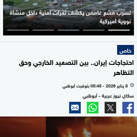
تسرب مشع غامض يكشف ثغرات أمنية داخل منشأة
نووية أميركية
خاص
احتجاجات إيران.. بين التصعيد الخارجي وحق
التظاهر
8 يناير 2026 - 05:45 بتوقيت أبوظبي
l
سكاي نيوز عربية - أبوظبي
0
seconds
of
2