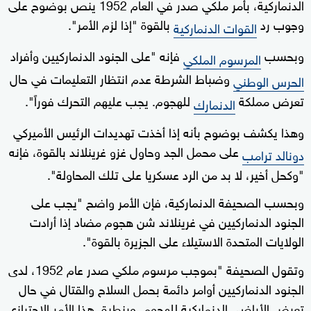
الدنماركية، بأمر ملكي صدر في العام 1952 ينص بوضوح على
وجوب رد
بالقوة "إذا لزم الأمر".
القوات الدنماركية
وبحسب
فإنه "على الجنود الدنماركيين وأفراد
المرسوم الملكي
وضباط الشرطة عدم انتظار التعليمات في حال
الحرس الوطني
تعرض مملكة
للهجوم. يجب عليهم التحرك فوراً".
الدنمارك
وهذا يكشف بوضوح بأنه إذا أخذت تهديدات الرئيس الأميركي
على محمل الجد وحاول غزو غرينلاند بالقوة، فإنه
دونالد ترامب
"وكحل أخير، لا بد من الرد عسكريا على تلك المحاولة".
وبحسب الصحيفة الدنماركية، فإن الأمر واضح "يجب على
الجنود الدنماركيين في غرينلاند شن هجوم مضاد إذا أرادت
الولايات المتحدة الاستيلاء على الجزيرة بالقوة".
وتقول الصحيفة "بموجب مرسوم ملكي صدر عام 1952، لدى
الجنود الدنماركيين أوامر دائمة بحمل السلاح والقتال في حال
تعرض الأراضي الدنماركية للهجوم. وينطبق هذا الأمر الاحترازي