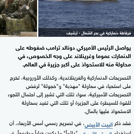
فرقاطة دنماركية في بحر الشمال - أرشيف
يواصل الرئيس الأميركي دونالد ترامب ضغوطه على
الدنمارك عموما وغرينلاند على وجه الخصوص، في
محاولة منه للاستحواذ على أكبر جزيرة في العالم.
التصريحات الدنماركية والغرينلاندية، وكذلك الأوروبية، تخرج
على استحياء في محاولة "مهذبة" و"خجولة" لرفض
التصريحات الأميركية، سواء تلك التي تشير إلى احتمال اللجوء
للقوة للسيطرة على الجزيرة أو تلك التي تفيد بمحاولة
الاستحواذ عليها بالمال.
فقد ذكر
، في تصريح رسمي أمس الأربعاء، أن
البيت الأبيض
استخدام
"دائماً" ما يكون خياراً مطروحاً، في
الجيش الأميركي