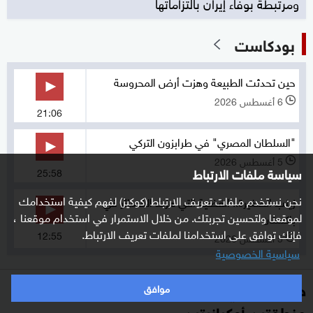
ومرتبطة بوفاء إيران بالتزاماتها
بودكاست
حين تحدثت الطبيعة وهزت أرض المحروسة
6 أغسطس 2026
l
21:06
"السلطان المصري" في طرابزون التركي
5 أغسطس 2026
l
سياسة ملفات الارتباط
25:58
نحن نستخدم ملفات تعريف الارتباط (كوكيز) لفهم كيفية استخدامك
زينب الصغيرة.. القضية التي هزت الضمائر في
لموقعنا ولتحسين تجربتك. من خلال الاستمرار في استخدام موقعنا ،
باكستان
فإنك توافق على استخدامنا لملفات تعريف الارتباط.
12:55
5 أغسطس 2026
l
سياسية الخصوصية
هجوم روسي واسع النطاق يقطع الكهرباء عن
موافق
منطقتين أوكرانيتين