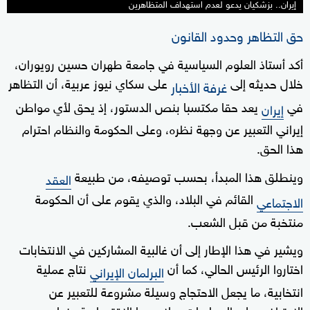
إيران.. بزشكيان يدعو لعدم استهداف المتظاهرين
حق التظاهر وحدود القانون
أكد أستاذ العلوم السياسية في جامعة طهران حسين رويوران،
خلال حديثه إلى
على سكاي نيوز عربية، أن التظاهر
غرفة الأخبار
في
يعد حقا مكتسبا بنص الدستور، إذ يحق لأي مواطن
إيران
إيراني التعبير عن وجهة نظره، وعلى الحكومة والنظام احترام
هذا الحق.
وينطلق هذا المبدأ، بحسب توصيفه، من طبيعة
العقد
القائم في البلاد، والذي يقوم على أن الحكومة
الاجتماعي
منتخبة من قبل الشعب.
ويشير في هذا الإطار إلى أن غالبية المشاركين في الانتخابات
اختاروا الرئيس الحالي، كما أن
نتاج عملية
البرلمان الإيراني
انتخابية، ما يجعل الاحتجاج وسيلة مشروعة للتعبير عن
الاعتراض على السياسات، ولا سيما الاقتصادية منها.