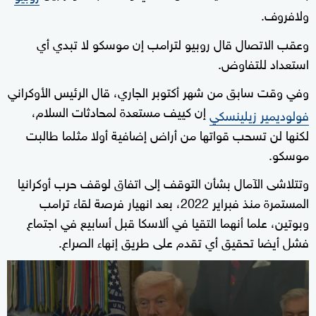
ولافروف.
وعقب الاتصال قال روبيو لترامب إن موسكو لا تبدي أي
استعداد للتفاوض.
وفي وقت سابق من شهر أكتوبر الجاري، قال الرئيس الأوكراني
إن كييف مستعدة لمحادثات السلام،
فولوديمير زيلينسكي
لكنها لن تسحب قواتها من أراض إضافية أولا مثلما طالبت
موسكو.
وتتلاشى الآمال بشأن التوقف إلى اتفاق لوقف حرب أوكرانيا
المستمرة منذ فبراير 2022، بعد انهيار فرصة لقاء ترامب
وبوتين، علما أنهما التقيا في ألاسكا قبل أسابيع في اجتماع
فشل أيضا تحقيق أي تقدم على طريق إنهاء الصراع.
0
seconds
of