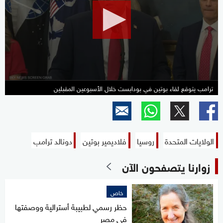
24
seconds
ترامب يتوقع لقاء بوتين في بودابست خلال الأسبوعين المقبلين
الولايات المتحدة
روسيا
فلاديمير بوتين
دونالد ترامب
زوارنا يتصفحون الآن
خاص
حظر رسمي لطبيبة أسترالية ووصفتها
في مصر