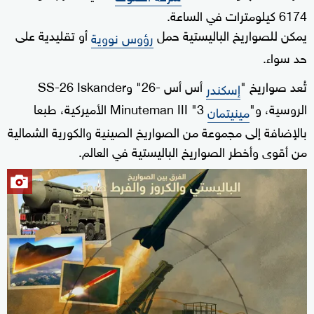
6174 كيلومترات في الساعة.
يمكن للصواريخ الباليستية حمل
أو تقليدية على
رؤوس نووية
حد سواء.
تُعد صواريخ "
أس أس -26" وSS-26 Iskander
إسكندر
الروسية، و"
3" Minuteman III الأميركية، طبعا
مينيتمان
بالإضافة إلى مجموعة من الصواريخ الصينية والكورية الشمالية
من أقوى وأخطر الصواريخ الباليستية في العالم.