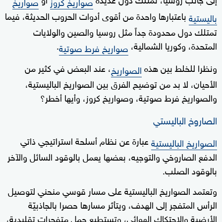
صواريخ كروز
صواريخ
باعتبارها واحدة من أقوى أدوات الحروب الحديثة، فيما
باليستية
تمتلك دول محدودة جداً مثل روسيا والصين والولايات
المتحدة، وكوريا الشمالية،
.
صواريخ فرط صوتية
ونظرا للخلط بين هذه
، عند البعض في كثير من
الصواريخ
الأحيان، لا بد من توضيح الفرق بين الصواريخ الباليستية،
والصواريخ فرط صوتية، وصواريخ كروز، وأيها أخطر؟
الصاروخ الباليستي
عبارة عن نظام أسلحة استراتيجي ذاتي
الصواريخ الباليستية
الدفع الصاروخي والتوجيه، بعضها يعمل بالوقود السائل والآخر
بالوقود الصلب.
وتعتمد الصواريخ الباليستية على مسار قوسي منحني لتوصيل
الرأس المتفجر إلى الهدف، ويتأثر مسارها حصرا بالجاذبيّة
الأرضية والاحتكاك الهوائي، وتستطيع حمل متفجرات تقليدية،