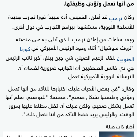
من أنها تعمل وتؤدي وظيفتها.
وكان
قد أعلن، الخميس، أنه سيبدأ فورا تجارب جديدة
ترامب
للأسلحة النووية، مستشهدا ببرامج التجارب في دول أخرى.
وبعد ساعات من إعلان ترامب، الذي أدلى به على منصته
"تروث سوشيال" أثناء وجود الرئيس الأميركي في
كوريا
للقاء الزعيم الصيني شي جين بينغ، أخبر نائب الرئيس
الجنوبية
جي دي فانس الصحفيين أن التجارب ضرورية لضمان أن
الترسانة النووية الأميركية تعمل.
وقال: "في بعض الأحيان عليك اختبارها للتأكد من أنها تعمل
وتؤدي وظيفتها بشكل صحيح"، مضيفا: "للتوضيح، نعلم أنها
تعمل بشكل صحيح، ولكن عليك أن تظل مطلعا عليها بمرور
الوقت، والرئيس يريد فقط التأكد من أننا نفعل ذلك".
أخبار ذات صلة
إعلان ترامب استئناف "الاختبارات النووية".. ماذا