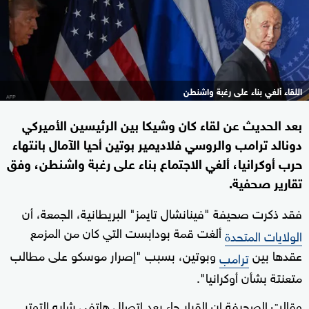
اللقاء ألغي بناء على رغبة واشنطن
بعد الحديث عن لقاء كان وشيكا بين الرئيسين الأميركي
دونالد ترامب والروسي فلاديمير بوتين أحيا الآمال بانتهاء
حرب أوكرانيا، ألغي الاجتماع بناء على رغبة واشنطن، وفق
تقارير صحفية.
فقد ذكرت صحيفة "فينانشال تايمز" البريطانية، الجمعة، أن
ألغت قمة بودابست التي كان من المزمع
الولايات المتحدة
عقدها بين
وبوتين، بسبب "إصرار موسكو على مطالب
ترامب
متعنتة بشأن أوكرانيا".
وقالت الصحيفة إن القرار جاء بعد اتصال هاتفي شابه التوتر