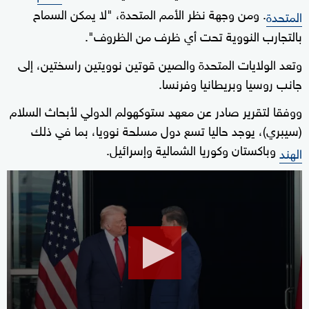
. ومن وجهة نظر الأمم المتحدة، "لا يمكن السماح
المتحدة
بالتجارب النووية تحت أي ظرف من الظروف".
وتعد الولايات المتحدة والصين قوتين نوويتين راسختين، إلى
جانب روسيا وبريطانيا وفرنسا.
ووفقا لتقرير صادر عن معهد ستوكهولم الدولي لأبحاث السلام
(سيبري)، يوجد حاليا تسع دول مسلحة نوويا، بما في ذلك
وباكستان وكوريا الشمالية وإسرائيل.
الهند
0
seconds
of
1
minute,
44
seconds