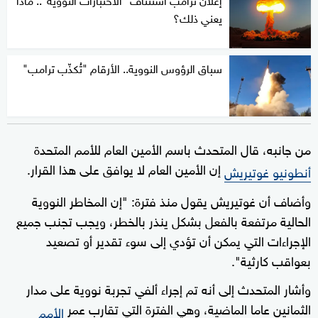
يعني ذلك؟
سباق الرؤوس النووية.. الأرقام "تُكذّب ترامب"
من جانبه، قال المتحدث باسم الأمين العام للأمم المتحدة
إن الأمين العام لا يوافق على هذا القرار.
أنطونيو غوتيريش
وأضاف أن غوتيريش يقول منذ فترة: "إن المخاطر النووية
الحالية مرتفعة بالفعل بشكل ينذر بالخطر، ويجب تجنب جميع
الإجراءات التي يمكن أن تؤدي إلى سوء تقدير أو تصعيد
بعواقب كارثية".
وأشار المتحدث إلى أنه تم إجراء ألفي تجربة نووية على مدار
الثمانين عاما الماضية، وهي الفترة التي تقارب عمر
الأمم