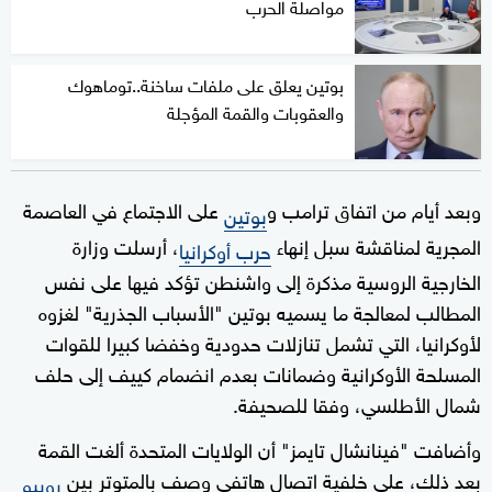
مواصلة الحرب
بوتين يعلق على ملفات ساخنة..توماهوك
والعقوبات والقمة المؤجلة
وبعد أيام من اتفاق ترامب و
على الاجتماع في العاصمة
بوتين
المجرية لمناقشة سبل إنهاء
، أرسلت وزارة
حرب أوكرانيا
الخارجية الروسية مذكرة إلى واشنطن تؤكد فيها على نفس
المطالب لمعالجة ما يسميه بوتين "الأسباب الجذرية" لغزوه
لأوكرانيا، التي تشمل تنازلات حدودية وخفضا كبيرا للقوات
المسلحة الأوكرانية وضمانات بعدم انضمام كييف إلى حلف
شمال الأطلسي، وفقا للصحيفة.
وأضافت "فينانشال تايمز" أن الولايات المتحدة ألغت القمة
بعد ذلك، على خلفية اتصال هاتفي وصف بالمتوتر بين
روبيو