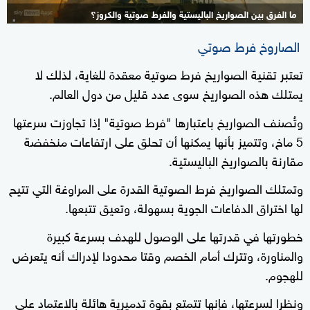
ما الفرق بين الصواريخ الباليستية والفرط صوتية والكروز؟
2+
الصاروخ فرط صوتي
تعتبر تقنية الصواريخ فرط صوتية معقدة للغاية، لذلك لا
يمتلك هذه الصواريخ سوى عدد قليل من دول العالم.
وتُصنف الصواريخ باعتبارها "فرط صوتية" إذا تجاوزت سرعتها
5 ماخ، وتتميز بأنها يمكنها أن تحلق على ارتفاعات منخفضة
مقارنة بالصواريخ الباليستية.
وتمتلك الصواريخ فرط الصوتية القدرة على المراوغة التي تتيح
لها اختراق الدفاعات الجوية بسهولة، وتعيق تتبعها.
خطورتها في قدرتها على الوصول للهدف بسرعة كبيرة
والمناورة، وتترك أمام الخصم وقتا محدودا لإدراك أنه يتعرض
للهجوم.
ونظرا لسرعتها، فإنها تتمتع بقوة تدميرية هائلة بالاعتماد على