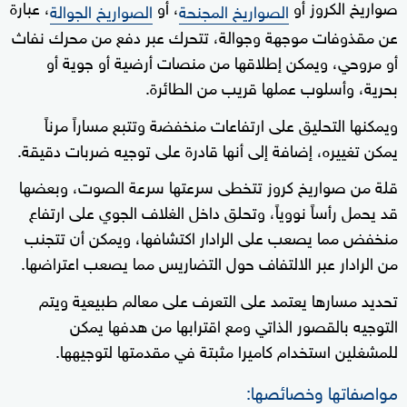
صواريخ الكروز أو
، أو
، عبارة
الصواريخ المجنحة
الصواريخ الجوالة
عن مقذوفات موجهة وجوالة، تتحرك عبر دفع من محرك نفاث
أو مروحي، ويمكن إطلاقها من منصات أرضية أو جوية أو
بحرية، وأسلوب عملها قريب من الطائرة.
ويمكنها التحليق على ارتفاعات منخفضة وتتبع مساراً مرناً
يمكن تغييره، إضافة إلى أنها قادرة على توجيه ضربات دقيقة.
قلة من صواريخ كروز تتخطى سرعتها سرعة الصوت، وبعضها
قد يحمل رأساً نووياً، وتحلق داخل الغلاف الجوي على ارتفاع
منخفض مما يصعب على الرادار اكتشافها، ويمكن أن تتجنب
من الرادار عبر الالتفاف حول التضاريس مما يصعب اعتراضها.
تحديد مسارها يعتمد على التعرف على معالم طبيعية ويتم
التوجيه بالقصور الذاتي ومع اقترابها من هدفها يمكن
للمشغلين استخدام كاميرا مثبتة في مقدمتها لتوجيهها.
مواصفاتها وخصائصها: