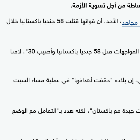
اطة من أجل تسوية الأزمة.
، الأحد، أن قواتها قتلت 58 جنديا باكستانيا خلال
ه مجاهد
وقال مجاهد في مؤتمر صحفي، إنه "خلال هذه المواجهات قتل 58 جنديا باكستانيا وأصيب 30"، لافتا
تقي، إن بلاده "حققت أهدافها" في عملية مساء السبت
 جيدة مع باكستان"، لكنه هدد بـ"التعامل مع الوضع
ي الوقت الراهن"، داعيا إسلام أباد إلى "السيطرة