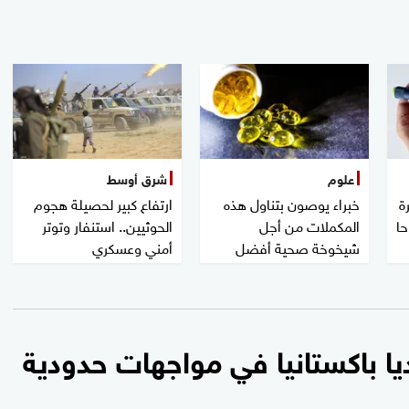
علوم
شرق أوسط
ة
خبراء يوصون بتناول هذه
ارتفاع كبير لحصيلة هجوم
حا
المكملات من أجل
الحوثيين.. استنفار وتوتر
شيخوخة صحية أفضل
أمني وعسكري