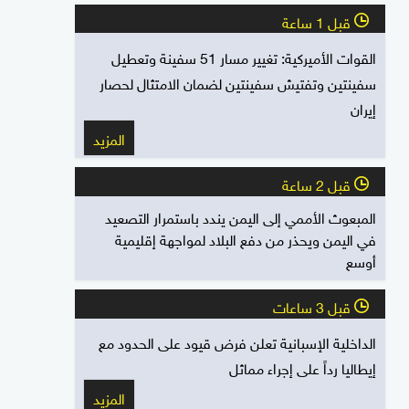
قبل 1 ساعة
l
القوات الأميركية: تغيير مسار 51 سفينة وتعطيل
سفينتين وتفتيش سفينتين لضمان الامتثال لحصار
إيران
المزيد
قبل 2 ساعة
l
المبعوث الأممي إلى اليمن يندد باستمرار التصعيد
في اليمن ويحذر من دفع البلاد لمواجهة إقليمية
أوسع
قبل 3 ساعات
l
الداخلية الإسبانية تعلن فرض قيود على الحدود مع
إيطاليا رداً على إجراء مماثل
المزيد