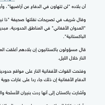
أن بلاده "لن تتهاون في الدفاع عن أراضيها"، و
وقال شريف في تصريحات نقلتها صحيفة "ذا نيشن"
"العدوان الأفغاني" في المناطق الحدودية، مبديا 
الباكستانية".
قال مسؤولون باكستانيون إن بلادهم أغلقت المعا
النار خلال الليل.
وفتحت القوات الأفغانية النار على مواقع حدود
الدفاع الأفغانية إن ذلك جاء ردا على غارات جوي
وأشارت باكستان إلى أنها ردت بنيران الأسلحة وا
وأعلنت كلتا الدولتين تدميرهما عددا من المراك