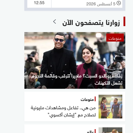
12:55
5 أغسطس 2026
l
زوارنا يتصفحون الآن
منوعات
زفاف رونالدو السبت؟ ماديرا تترقب وقائمة النجوم
تشعل التكهنات
منوعات
من هي.. تفاعل ومشاهدات مليونية
لصلاح مع "إيشان أكسوي"
عالم