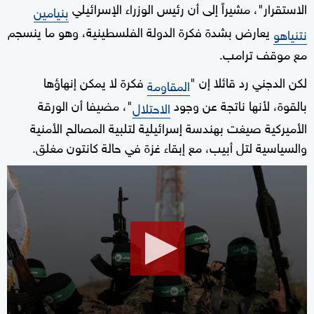
الاستقرار"، مشيراً إلى أن رئيس الوزراء الإسرائيلي
بنيامين
يعارض بشدة فكرة الدولة الفلسطينية، وهو ما ينسجم
نتنياهو
مع موقف ترامب.
لكن الدجني رد قائلا إن "
فكرة لا يمكن إنهاؤها
المقاومة
بالقوة، لأنها ناتجة عن وجود
"، مضيفا أن الورقة
الاحتلال
الأميركية صيغت بهندسة إسرائيلية لتلبية المصالح الأمنية
والسياسية لتل أبيب، مع إبقاء غزة في حالة كانتون مغلق.
0
seconds
of
13
minutes,
53
seconds