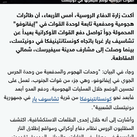
أكدت زارة الدفاع الروسية، أمس الأربعاء، أن طائرات
هجومية ومدفعية تابعة لوحدة القوات في "إيفانوفو"
المحمولة جواً تواصل دفع القوات الأوكرانية بعيداً عن
تشاسيف يار غربا باتجاه كونستانتينيفكا في دونيتسك،
بينما وصلت إلى مشارف مدينة سيفيرسك، شمالي
المقاطعة.
وجاء في البيان: "وحدات الهجوم والمدفعية من وحدة الحرس
الجوي في إيفانوفو، وهي جزء من قوات الجنوب، تعمل على
تحسين الوضع خلال العمليات الهجومية، ودفع العدو أبعد
فأبعد نحو
من قرية
في جمهورية
كونستانتينوفكا
تشاسوف يار
دونيتسك الشعبية".
وأشارت إلى أنه خلال إحدى الطلعات الاستكشافية، اكتشف
المظليون الروس نظام دفاع أوكراني ومواقع إطلاق النار
الرئيسية في معقل في الغابات، والمباني المدمرة. تقدمت