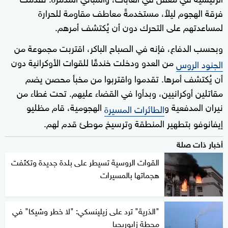
فرقة الهجوم ليلاً، مستخدمةً معاطف مقاومة للحرارة
لمساعدتهم على التحرك دون أن يُكتشف أمرهم.
وبحسب الدفاع، فإنه في الصباح الباكر، اقتربت مجموعة من
من العدو ودخلت خندقًا للقوات الأوكرانية دون
الجنود الروس
أن يُكتشف أمرها. تقدموا واقتربوا من مخبأ محصن يضم
مقاتلين أوكرانيين، وبدأوا في القضاء عليهم. تحت غطاء من
نيران المدفعية و
الهجومية، قام مظليو
الطائرات المسيرة
إيفانوفو بتطهير المنطقة وترسيخ موطئ قدم لهم.
أخبار ذات صلة
القوات الروسية تسيطر على بلدة جديدة وتكثفت
هجماتها بالمسيرات
"الذرية" ترد على زيلينسكي: "لا خطر وشيكا" في
محطة زابوريجيا