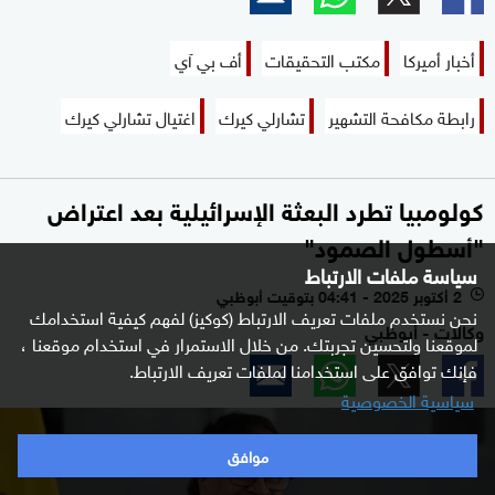
أخبار أميركا
مكتب التحقيقات
أف بي آي
رابطة مكافحة التشهير
تشارلي كيرك
اغتيال تشارلي كيرك
كولومبيا تطرد البعثة الإسرائيلية بعد اعتراض
"أسطول الصمود"
سياسة ملفات الارتباط
2 أكتوبر 2025 - 04:41 بتوقيت أبوظبي
l
نحن نستخدم ملفات تعريف الارتباط (كوكيز) لفهم كيفية استخدامك
وكالات - أبوظبي
لموقعنا ولتحسين تجربتك. من خلال الاستمرار في استخدام موقعنا ،
فإنك توافق على استخدامنا لملفات تعريف الارتباط.
سياسية الخصوصية
موافق