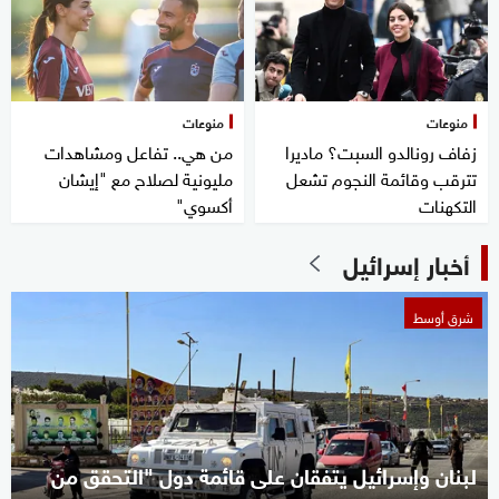
منوعات
منوعات
زفاف رونالدو السبت؟ ماديرا
من هي.. تفاعل ومشاهدات
تترقب وقائمة النجوم تشعل
مليونية لصلاح مع "إيشان
التكهنات
أكسوي"
أخبار إسرائيل
شرق أوسط
لبنان وإسرائيل يتفقان على قائمة دول "التحقق من