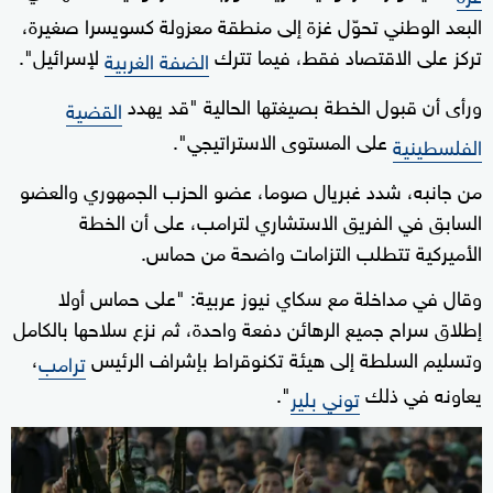
البعد الوطني تحوّل غزة إلى منطقة معزولة كسويسرا صغيرة،
تركز على الاقتصاد فقط، فيما تترك
لإسرائيل".
الضفة الغربية
ورأى أن قبول الخطة بصيغتها الحالية "قد يهدد
القضية
على المستوى الاستراتيجي".
الفلسطينية
من جانبه، شدد غبريال صوما، عضو الحزب الجمهوري والعضو
السابق في الفريق الاستشاري لترامب، على أن الخطة
الأميركية تتطلب التزامات واضحة من حماس.
وقال في مداخلة مع سكاي نيوز عربية: "على حماس أولا
إطلاق سراح جميع الرهائن دفعة واحدة، ثم نزع سلاحها بالكامل
وتسليم السلطة إلى هيئة تكنوقراط بإشراف الرئيس
،
ترامب
يعاونه في ذلك
".
توني بلير
0
seconds