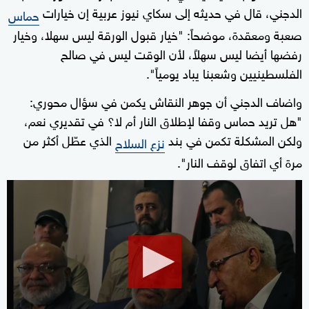
الدجني، قال في حديثه إلى سكاي نيوز عربية إن خيارات
حماس
صعبة ومعقدة، موضحاً: "خيار قبول الورقة ليس سهلا، وخيار
رفضها أيضا ليس سهلاً، لأن الوقت ليس في صالح
الفلسطينيين وشعبنا يباد يومياً".
واضاف الدجني أن جوهر النقاش يكمن في سؤال محوري:
"هل تريد حماس وقفا لإطلاق النار أم لا؟ في تقديري نعم،
ولكن المشكلة تكمن في بند
الذي عطّل أكثر من
نزع السلاح
مرة أي اتفاق لوقف النار".
0
seconds
of
32
minutes,
58
seconds