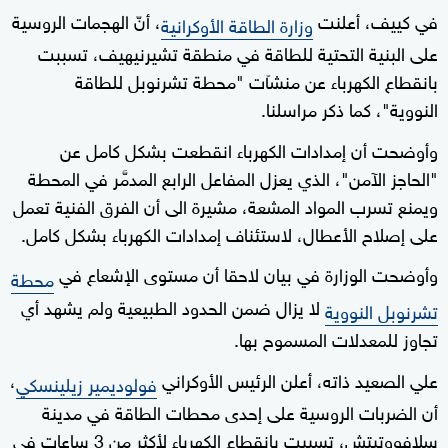
في كييف، أعلنت
، أنّ الهجمات الروسية
وزارة الطاقة الأوكرانية
على البنية التحتية للطاقة في منطقة تشيرنيهيف، تسببت
بانقطاع الكهرباء عن منشآت "محطة تشرنوبل للطاقة
النووية"، كما ذكر مراسلنا.
وأوضحت أن إمدادات الكهرباء انقطعت بشكل كامل عن
"الحاجز الآمن"، الذي يعزل المفاعل الرابع المدمَّر في المحطة
ويمنع تسرب المواد المشعة، مشيرة الى أن الفرق الفنية تعمل
على إصلاح الأعطال، لاستئناف إمدادات الكهرباء بشكل كامل.
وأوضحت الوزارة في بيان لاحقا أن مستوى الإشعاع في
محطة
لا يزال ضمن الحدود الطبيعية ولم يشهد أي
تشرنوبل النووية
تجاوز للمعدلات المسموح بها.
علي الصعيد ذاته، أعلن الرئيس الأوكراني
،
فولوديمير زيلينسكي
أن الضربات الروسية على إحدى محطات الطاقة في مدينة
سلافووتيتش، تسببت بانقطاع الكهرباء لأكثر من 3 ساعات في