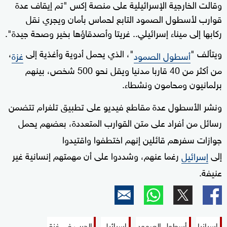
وقالت الخارجية الإسرائيلية على منصة إكس "تم إيقاف عدة
قوارب لأسطول الصمود التابع لحماس بأمان ويجري نقل
ركابها إلى ميناء إسرائيلي.. غريتا وأصدقاؤها بخير وصحة جيدة".
ويتألف "
"، الذي يحمل أدوية وأغذية إلى
،
أسطول الصمود
غزة
من أكثر من 40 قاربا مدنيا ويقل نحو 500 شخص، بينهم
برلمانيون ومحامون ونشطاء.
ونشر الأسطول عدة مقاطع فيديو على تطبيق تلغرام تتضمن
رسائل من أفراد على متن القوارب المتعددة، بعضهم يحمل
جوازات سفرهم قائلين إنهم اختطفوا واقتيدوا
إلى
إسرائيل
رغما عنهم، وشددوا على أن مهمتهم إنسانية غير
عنيفة.
إسبانيا
أسطول الصمود
إسرائيل
الحرب في غزة