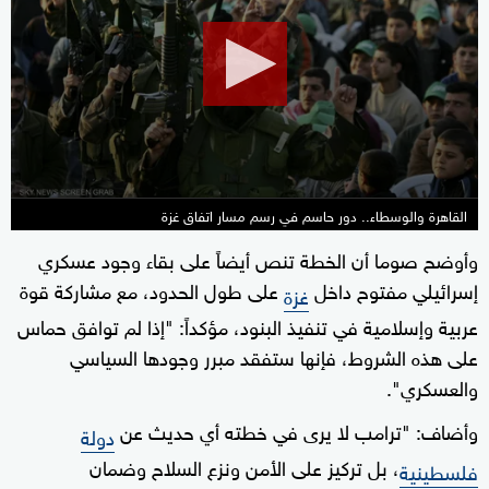
of
15
minutes,
48
seconds
القاهرة والوسطاء.. دور حاسم في رسم مسار اتفاق غزة
وأوضح صوما أن الخطة تنص أيضاً على بقاء وجود عسكري
إسرائيلي مفتوح داخل
على طول الحدود، مع مشاركة قوة
غزة
عربية وإسلامية في تنفيذ البنود، مؤكداً: "إذا لم توافق حماس
على هذه الشروط، فإنها ستفقد مبرر وجودها السياسي
والعسكري".
وأضاف: "ترامب لا يرى في خطته أي حديث عن
دولة
، بل تركيز على الأمن ونزع السلاح وضمان
فلسطينية