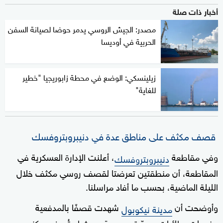
أخبار ذات صلة
مصدر: الجيش الروسي يدمر حوضا لصيانة السفن
الحربية في أوديسا
زيلينسكي: الوضع في محطة زابوريجيا "خطير
للغاية"
قصف مكثف على مناطق عدة في دنيبروبتروفسك
وفي مقاطعة
، أعلنت الإدارة العسكرية في
دنيبروبتروفسك
المقاطعة، أن منطقتين تعرضتا لقصف روسي مكثف خلال
الليلة الماضية، بحسب ما أفاد مراسلنا.
وأوضحت أن
شهدت قصفًا بالمدفعية
مدينة نيكوبول
وضربات بطائرات مسيّرة هجومية، حيث استُهدف مركز