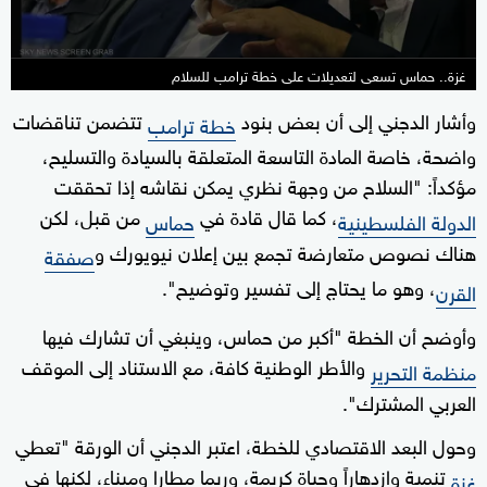
غزة.. حماس تسعى لتعديلات على خطة ترامب للسلام
وأشار الدجني إلى أن بعض بنود
تتضمن تناقضات
خطة ترامب
واضحة، خاصة المادة التاسعة المتعلقة بالسيادة والتسليح،
مؤكداً: "السلاح من وجهة نظري يمكن نقاشه إذا تحققت
، كما قال قادة في
من قبل، لكن
الدولة الفلسطينية
حماس
هناك نصوص متعارضة تجمع بين إعلان نيويورك و
صفقة
، وهو ما يحتاج إلى تفسير وتوضيح".
القرن
وأوضح أن الخطة "أكبر من حماس، وينبغي أن تشارك فيها
والأطر الوطنية كافة، مع الاستناد إلى الموقف
منظمة التحرير
العربي المشترك".
وحول البعد الاقتصادي للخطة، اعتبر الدجني أن الورقة "تعطي
تنمية وازدهاراً وحياة كريمة، وربما مطارا وميناء، لكنها في
غزة