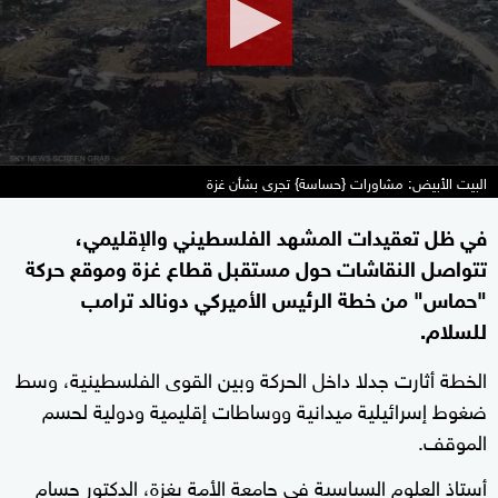
seconds
البيت الأبيض: مشاورات {حساسة} تجرى بشأن غزة
في ظل تعقيدات المشهد الفلسطيني والإقليمي،
تتواصل النقاشات حول مستقبل قطاع غزة وموقع حركة
"حماس" من خطة الرئيس الأميركي دونالد ترامب
للسلام.
الخطة أثارت جدلا داخل الحركة وبين القوى الفلسطينية، وسط
ضغوط إسرائيلية ميدانية ووساطات إقليمية ودولية لحسم
الموقف.
أستاذ العلوم السياسية في جامعة الأمة بغزة، الدكتور حسام