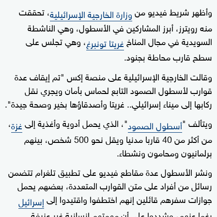
وأظهر شريط فيديو من
، تحققت
وزارة الخارجية الإسرائيلية
منه رويترز، أبرز المشاركين في الأسطول، وهي الناشطة
السويدية في مجال المناخ
، وهي تجلس على
غريتا تونبرغ
سطح قارب محاطة بجنود.
وقالت الخارجية الإسرائيلية على منصة إكس "تم إيقاف عدة
قوارب لأسطول الصمود التابع لحماس بأمان ويجري نقل
ركابها إلى ميناء إسرائيلي.. غريتا وأصدقاؤها بخير وصحة جيدة".
ويتألف "
"، الذي يحمل أدوية وأغذية إلى
،
أسطول الصمود
غزة
من أكثر من 40 قاربا مدنيا ويقل نحو 500 شخص، بينهم
برلمانيون ومحامون ونشطاء.
ونشر الأسطول عدة مقاطع فيديو على تطبيق تلغرام تتضمن
رسائل من أفراد على متن القوارب المتعددة، بعضهم يحمل
جوازات سفرهم قائلين إنهم اختطفوا واقتيدوا إلى
إسرائيل
رغما عنهم، وشددوا على أن مهمتهم إنسانية غير عنيفة.