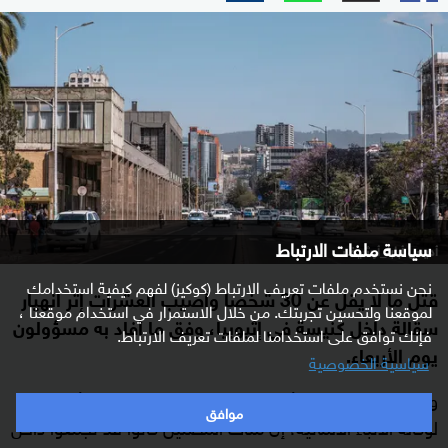
سياسة ملفات الارتباط
أديس أبابا_أرشيف
نحن نستخدم ملفات تعريف الارتباط (كوكيز) لفهم كيفية استخدامك
قتل ما لا يقل عن 30 شخصا وأصيب العشرات إثر انهيار
لموقعنا ولتحسين تجربتك. من خلال الاستمرار في استخدام موقعنا ،
سقالة داخل كنيسة في إثيوبيا، وفق ما أفاد به مسؤولون
فإنك توافق على استخدامنا لملفات تعريف الارتباط.
يوم الأربعاء.
سياسية الخصوصية
وقال الطبيب سيوم ألتي، من مستشفى في مدينة أريتي،
موافق
لوكالة الأنباء الألمانية، إن مئات المصلين كانوا قد تجمعوا داخل