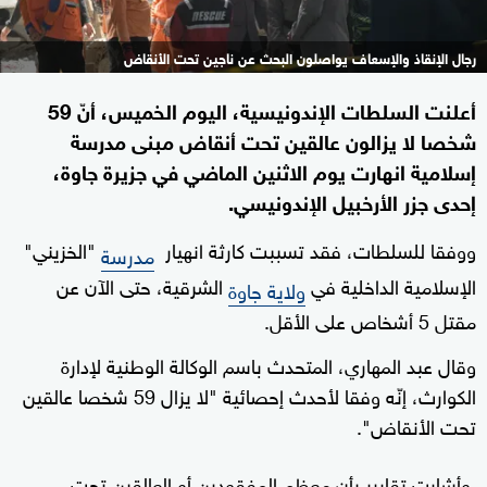
رجال الإنقاذ والإسعاف يواصلون البحث عن ناجين تحت الأنقاض
أعلنت السلطات الإندونيسية، اليوم الخميس، أنّ 59
شخصا لا يزالون عالقين تحت أنقاض مبنى مدرسة
إسلامية انهارت يوم الاثنين الماضي في جزيرة جاوة،
إحدى جزر الأرخبيل الإندونيسي.
ووفقا للسلطات، فقد تسببت كارثة انهيار
"الخزيني"
مدرسة
الإسلامية الداخلية في
الشرقية، حتى الآن عن
ولاية جاوة
مقتل 5 أشخاص على الأقل.
وقال عبد المهاري، المتحدث باسم الوكالة الوطنية لإدارة
الكوارث، إنّه وفقا لأحدث إحصائية "لا يزال 59 شخصا عالقين
تحت الأنقاض".
وأشارت تقارير بأن معظم المفقودين أو العالقين تحت