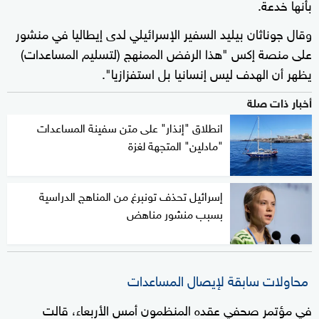
بأنها خدعة.
وقال جوناثان بيليد السفير الإسرائيلي لدى إيطاليا في منشور
على منصة إكس "هذا الرفض الممنهج (لتسليم المساعدات)
يظهر أن الهدف ليس إنسانيا بل استفزازيا".
أخبار ذات صلة
انطلاق "إنذار" على متن سفينة المساعدات
"مادلين" المتجهة لغزة
إسرائيل تحذف تونبرغ من المناهج الدراسية
بسبب منشور مناهض
محاولات سابقة لإيصال المساعدات
في مؤتمر صحفي عقده المنظمون أمس الأربعاء، قالت