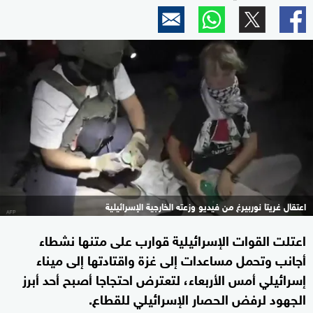
اعتقال غريتا نوربيرغ من فيديو وزعته الخارجية الإسرائيلية
اعتلت القوات الإسرائيلية قوارب على متنها نشطاء
أجانب وتحمل مساعدات إلى غزة واقتادتها إلى ميناء
إسرائيلي أمس الأربعاء، لتعترض احتجاجا أصبح أحد أبرز
الجهود لرفض الحصار الإسرائيلي للقطاع.