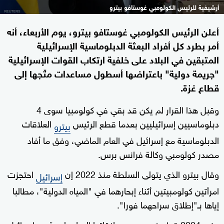
أرشيفية للرئيس الكولومبي غوستافو بيترو
أعلن الرئيس الكولومبي غوستافو بيترو، يوم الأربعاء، أنه
أمر بطرد كل أفراد البعثة الدبلوماسية الإسرائيلية
المتبقين في البلاد على خلفية ارتكاب القوات الإسرائيلية
"جريمة دولية" باعتراضها أسطول مساعدات متّجها إلى
قطاع غزة.
وقبل هذا القرار لم يكن قد بقي في كولومبيا سوى 4
دبلوماسيين إسرائيليين بعدما قطع الرئيس
العلاقات
بيترو
الدبلوماسية مع إسرائيل في العام الماضي، وفق ما أفاد
مصدر كولومبي وكالة فرانس برس.
وقال بيترو الذي يتولى السلطة منذ 2022 إن
احتجزت
إسرائيل
امرأتين كولومبيتين أثناء إبحارهما في "المياه الدولية"، مطالبا
إياها بـ"إطلاق سراحهما فورا".
وفي 2024 قطعت
علاقاتها الدبلوماسية مع إسرائيل