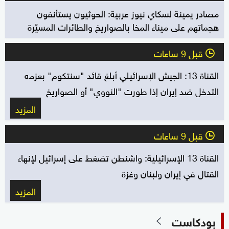
مصادر يمينة لسكاي نيوز عربية: الحوثيون يستأنفون
هجماتهم على ميناء المخا بالصواريخ والطائرات المسيّرة
قبل 9 ساعات
l
القناة 13: الجيش الإسرائيلي أبلغ قائد "سنتكوم" بعزمه
التدخل ضد إيران إذا طورت "النووي" أو الصواريخ
المزيد
قبل 9 ساعات
l
القناة 13 الإسرائيلية: واشنطن تضغط على إسرائيل لإنهاء
القتال في إيران ولبنان وغزة
المزيد
بودكاست