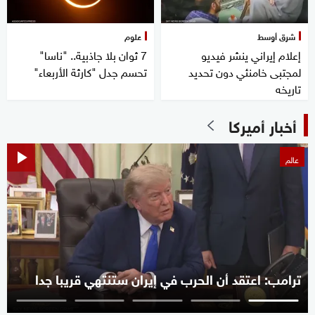
شرق أوسط
علوم
إعلام إيراني ينشر فيديو
7 ثوان بلا جاذبية.. "ناسا"
لمجتبى خامنئي دون تحديد
تحسم جدل "كارثة الأربعاء"
تاريخه
أخبار أميركا
عالم
ترامب: اعتقد أن الحرب في إيران ستنتهي قريبا جدا