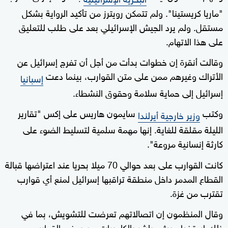
"ماريا كريستينا". ولم تتمكن رويترز من تأكيد الرواية بشكل
مستقل. ولم يرد الجيش الإسرائيلي بعد على طلب للتعليق
على هذا الاتهام.
وقالت أنقرة إن خطوات بدأت من أجل أن تفرج إسرائيل عن
الأتراك وغيرهم ممن على متن القوارب، بينما دعت
إسبانيا
إسرائيل إلى حماية سلامة وحقوق النشطاء.
وكتب
سايمون هاريس على إكس "تقارير
وزير خارجية أيرلندا
الليلة مقلقة للغاية. إنها مهمة سلمية لتسليط الضوء على
كارثة إنسانية مروعة".
كانت القوارب على بعد حوالي 70 ميلا بحريا عند اعتراضها قبالة
القطاع المدمر داخل منطقة تراقبها إسرائيل لمنع أي قوارب
تقترب من غزة.
وقال المنظمون إن اتصالاتهم تعرضت للتشويش، بما في
ذلك استخدام بث مباشر بالكاميرات من بعض القوارب.