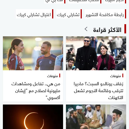
رابطة مكافحة التشهير
تشارلي كيرك
اغتيال تشارلي كيرك
الأكثر قراءة
منوعات
منوعات
زفاف رونالدو السبت؟ ماديرا
من هي.. تفاعل ومشاهدات
تترقب وقائمة النجوم تشعل
مليونية لصلاح مع "إيشان
التكهنات
أكسوي"