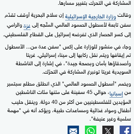
المشاركة في التحرك بتغيير مسارها.
وقالت
إن سلاح البحرية أوقف تقدّم
وزارة الخارجية الإسرائيلية
سفن تابعة لأسطول الصمود العالمي المتّجه إلى
والرامي
غزة
إلى كسر الحصار الذي تفرضه إسرائيل على القطاع الفلسطيني.
وجاء في منشور للوزارة على إكس "سفن عدة من... الأسطول
تم إيقافها ويتم نقل ركابها إلى ميناء إسرائيلي. غريتا
وأصدقاؤها بأمان وبصحة جيدة"، في إشارة إلى الناشطة
السويدية غريتا تونبرغ المشاركة في التحرّك.
ويضم "أسطول الصمود العالمي" الذي انطلق مطلع سبتمبر
من
، حوالي 45 سفينة على متنها مئات الناشطين
إسبانيا
المؤيدين للفلسطينيين من أكثر من 40 دولة. وينقل حليب
أطفال ومواد غذائية ومساعدات طبية، ويؤكد أنه في "مهمة
سلمية وغير عنيفة".