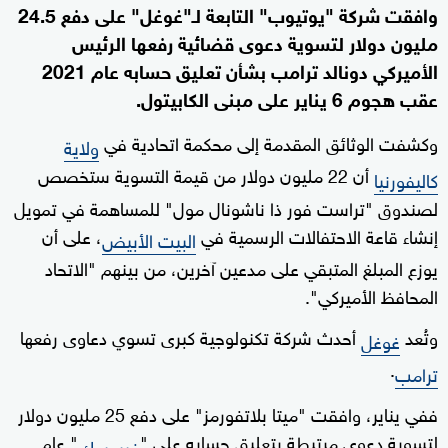
وافقت شركة "يوتيوب" التابعة لـ"غوغل" على دفع 24.5
مليون دولار لتسوية دعوى قضائية رفعها الرئيس
الأميركي دونالد ترامب بشأن تعليق حسابه عام 2021
عقب هجوم 6 يناير على مبنى الكابيتول.
وكشفت الوثائق المقدمة إلى محكمة اتحادية في
ولاية
أن 22 مليون دولار من قيمة التسوية ستخصص
كاليفورنيا
لصندوق "تراست فور ذا ناشونال مول" للمساهمة في تمويل
إنشاء قاعة الاحتفالات الرسمية في
، على أن
البيت الأبيض
يوزع المبلغ المتبقي على مدعين آخرين، من بينهم "الاتحاد
المحافظ الأميركي".
وتُعد
أحدث شركة تكنولوجية كبرى تسوي دعاوى رفعها
غوغل
.
ترامب
ففي يناير، وافقت "ميتا بلاتفورمز" على دفع 25 مليون دولار
لتسوية دعوى مرتبطة بتعليق حسابه على "
" عام
فيسبوك