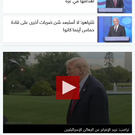
أهدافها في غزة
نتنياهو: لا أستبعد شن ضربات أخرى على قادة
حماس أينما كانوا
0
seconds
of
8
seconds
ترامب: نريد الإفراج عن الرهائن الإسرائيليين