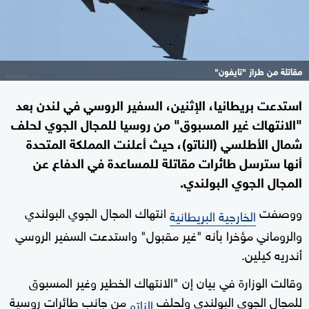
مقاتلة من طراز "تايفون"
استدعت بريطانيا، الإثنين، السفير الروسي في لندن بعد
"الانتهاك غير المسبوق" من روسيا للمجال الجوي لحلف
شمال الأطلسي (الناتو)، حيث أعلنت المملكة المتحدة
أنها سترسل طائرات مقاتلة للمساعدة في الدفاع عن
المجال الجوي البولندي.
ووصفت
انتهاك المجال الجوي البولندي
الخارجية البريطانية
والروماني مؤخرا بأنه "غير مقبول" واستدعت السفير الروسي
أندريه كيلين.
وقالت الوزارة في بيان إن "الانتهاك الخطير وغير المسبوق
للمجال الجوي البولندي ولحلف
من جانب طائرات روسية
الناتو