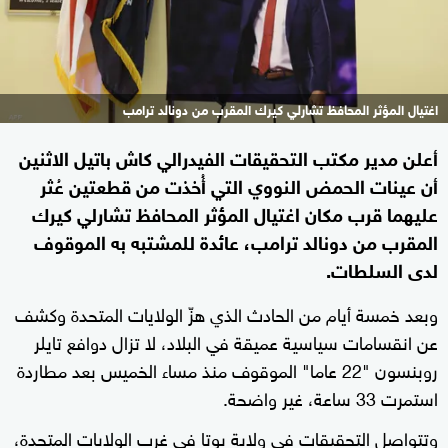
اغتيال المؤثر المحافظ تشارلي كيرك المقرب من دونالد ترامب
أعلن مدير مكتب التحقيقات الفيدرالي كاش باتيل الاثنين
أن عينات الحمض النووي التي أُخذت من قطعتين عُثر
عليهما قرب مكان اغتيال المؤثر المحافظ تشارلي كيرك
المقرب من دونالد ترامب، عائدة للمشتبه به الموقوف
لدى السلطات.
وبعد خمسة أيام من الحادث الذي هزّ الولايات المتحدة وكشف
عن انقسامات سياسية عميقة في البلاد، لا تزال دوافع تايلر
روبنسون "22 عاما" الموقوف منذ مساء الخميس بعد مطاردة
استمرت 33 ساعة، غير واضحة.
وتتواصل التحقيقات في ولاية يوتا في غرب الولايات المتحدة،