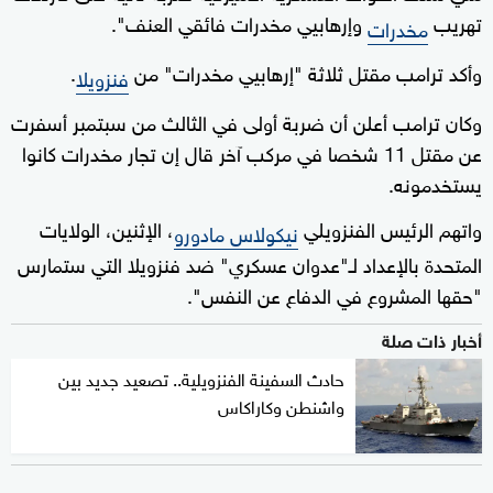
تهريب
وإرهابيي مخدرات فائقي العنف".
مخدرات
وأكد ترامب مقتل ثلاثة "إرهابيي مخدرات" من
.
فنزويلا
وكان ترامب أعلن أن ضربة أولى في الثالث من سبتمبر أسفرت
عن مقتل 11 شخصا في مركب آخر قال إن تجار مخدرات كانوا
يستخدمونه.
واتهم الرئيس الفنزويلي
، الإثنين، الولايات
نيكولاس مادورو
المتحدة بالإعداد لـ"عدوان عسكري" ضد فنزويلا التي ستمارس
"حقها المشروع في الدفاع عن النفس".
أخبار ذات صلة
حادث السفينة الفنزويلية.. تصعيد جديد بين
واشنطن وكاراكاس