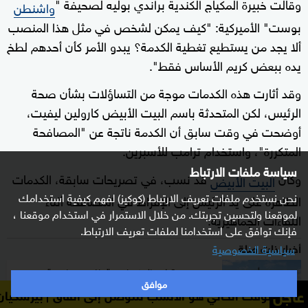
وقالت خبيرة المكياج الكندية براندي بوليه لصحيفة "
واشنطن
بوست" الأميركية: "كيف يمكن لشخص في مثل هذا المنصب
ألا يجد من يستطيع تغطية الكدمة؟ يبدو الأمر كأن أحدهم لطخ
يده ببعض كريم الأساس فقط".
وقد أثارت هذه الكدمات موجة من التساؤلات بشأن صحة
الرئيس، لكن المتحدثة باسم البيت الأبيض كارولين ليفيت،
أوضحت في وقت سابق أن الكدمة ناتجة عن "المصافحة
المتكررة"، واستخدام ترامب للأسبرين.
سياسة ملفات الارتباط
وكان
قد نسب، في تصريحات سابقة، الكدمات
البيت الأبيض
نحن نستخدم ملفات تعريف الارتباط (كوكيز) لفهم كيفية استخدامك
الظاهرة على يد الرئيس إلى الإفراط في المصافحة أثناء
لموقعنا ولتحسين تجربتك. من خلال الاستمرار في استخدام موقعنا ،
اللقاءات الجماهيرية.
فإنك توافق على استخدامنا لملفات تعريف الارتباط.
أخبار ذات صلة
سياسية الخصوصية
بعد صدمة اغتيال كيرك.. "طلب مفاجئ" من
موافق
إدارة ترامب للكونغرس
عاجل
الي هو الأنسب للتوصل إلى اتفاق
بيزشكيان: الوقت الحالي 