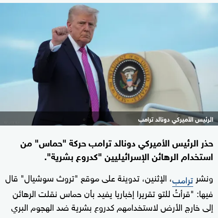
الرئيس الأميركي دونالد ترامب
حذر الرئيس الأميركي دونالد ترامب حركة "حماس" من
استخدام الرهائن الإسرائيليين "كدروع بشرية".
ونشر
، الإثنين، تدوينة على موقع "تروث سوشيال" قال
ترامب
فيها: "قرأتُ للتو تقريرا إخباريا يفيد بأن حماس نقلت الرهائن
إلى خارج الأرض لاستخدامهم كدروع بشرية ضد الهجوم البري