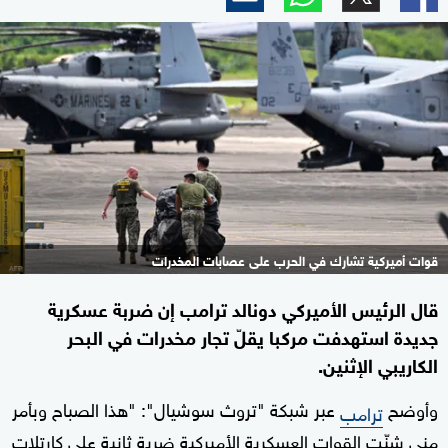
قوات أميركية تشارك في الحرب على عصابات المخدرات
قال الرئيس الأميركي دونالد ترامب إن ضربة عسكرية
جديدة استهدفت مركبا يقلّ تجار مخدرات في البحر
الكاريبي الإثنين.
وأوضح
عبر شبكة "تروث سوشيال": "هذا الصباح وبأمر
ترامب
مني شنّت القوات العسكرية الأميركية ضربة ثانية على كارتلات