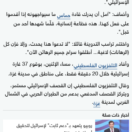
الإسرائيلي".
وأضاف: "آمل أن يدرك قادة
ما سيواجهونه إذا أقدموا
حماس
على فعل كهذا. هذه فظاعة إنسانية، قلّما شهدها أحد من
قبل".
واختتم ترامب التدوينة قائلا: "لا تدعوا هذا يحدث، وإلا فإن كل
(الرهانات) لاغية... أطلقوا سراح جميع الرهائن الآن".
وأفاد
، مساء الإثنين، بوقوع 37 غارة
التلفزيون الفلسطيني
إسرائيلية خلال 20 دقيقة فقط، على مناطق في مدينة غزة.
وقال التلفزيون الفلسطيني إن القصف الإسرائيلي مستمر،
ويتركز القصف المدفعي بدعم من الطيران الحربي في الشمال
الغربي لمدينة
.
غزة
أخبار ذات صلة
روبيو يتعهد بـ"دعم ثابت" لإسرائيل لتحقيق