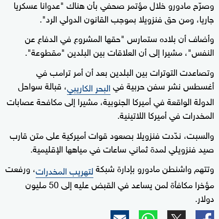
وصرّح مادورو خلال مؤتمر صحفي بأن هناك "عدوانا عسكريا
جاريا، ومن حق فنزويلا بموجب القانون الدولي الرد".
وأضاف أن بلاده ستمارس "حقها المشروع في الدفاع عن
النفس"، مشيرا إلى أن العلاقات بين البلدين "مقطوعة".
وتصاعدت التوترات بين البلدين بعد أن أمر ترامب في
أغسطس نشر سفن حربية في
، قبالة سواحل
البحر الكاريبي
الدولة الواقعة في أميركا الجنوبية، مشيرا إلى مكافحة عصابات
المخدرات في أميركا اللاتينية.
والسبت، ندّدت فنزويلا بصعود قوات أميركية على متن قارب
صيد فنزويلي لمدة ثماني ساعات في مياهها الإقليمية.
وتتهم واشنطن مادورو بإدارة شبكة
، ورفعت
لتهريب المخدرات
مؤخرا مكافأة لمن يساعد في القبض عليه إلى 50 مليون
دولار.