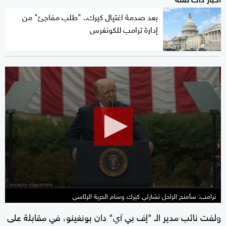
بعد صدمة اغتيال كيرك.. "طلب مفاجئ" من
إدارة ترامب للكونغرس
0
seconds
of
47
seconds
ترامب: سأمنح الراحل تشارلي كيرك وسام الحرية الرئاسي
ولفت نائب مدير الـ "إف بي آي" دان بونغينو، في مقابلة على