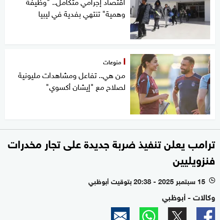
اقتصاد إجرامي متكامل.. "وظيفة
وهمية" تنتهي بفدية في ليبيا
منوعات
من هي.. تفاعل ومشاهدات مليونية
لصلاح مع "إيشان أكسوي"
ترامب يعلن تنفيذ ضربة جديدة على تجار مخدرات
فنزويليين
15 سبتمبر 2025 - 20:38 بتوقيت أبوظبي
l
وكالات - أبوظبي