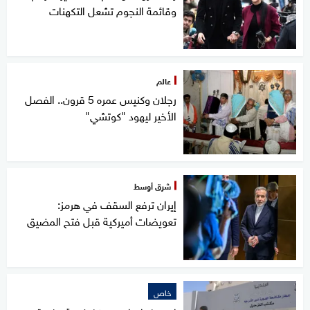
وقائمة النجوم تشعل التكهنات
عالم
رجلان وكنيس عمره 5 قرون.. الفصل
الأخير ليهود "كوتشي"
شرق أوسط
إيران ترفع السقف في هرمز:
تعويضات أميركية قبل فتح المضيق
خاص