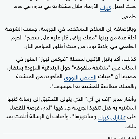
حيث اغتيل
الأربعاء خلال مشكارته في ندوة في حرم
كيرك
جامعي.
وبالإضافة إلى السلاح المستخدم في الجريمة، جمعت الشرطة
أدلة عدة من بينها "مفك براغي عُثر عليه على سطح" الحرم
الجامعي في ولاية يوتا، من حيث أطلق المهاجم النار.
كذلك، أكد باتيل الإثنين لمحطة "فوكس نيوز" العثور في
المكان على "منشفة ملفوفة" حول البندقية المزودة بمنظار،
مضيفا أن "عينات
المأخوذة من المنشفة
الحمض النووي
والمفك مطابقة للمشتبه به الموقوف".
وأشار مدير "إف بي آي" الذي يتولى التحقيق إلى رسالة كتبها
المشتبه به قبل تنفيذ الجريمة جاء فيها "لدي فرصة للقضاء
على
وسأنتهزها"، وأضاف أن الرسالة أُتلفت بعد
تشارلي كيرك
ذلك.
أخبار ذات صلة