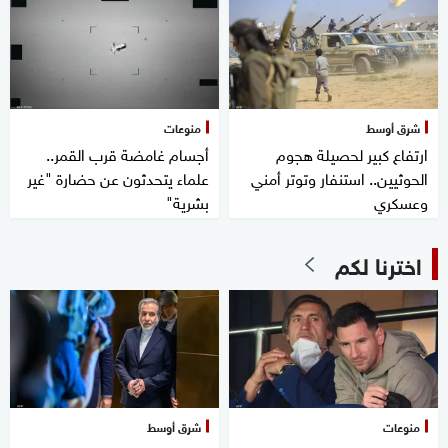
شرق أوسط
منوعات
ارتفاع كبير لحصيلة هجوم
أجسام غامضة قرب القمر..
الحوثيين.. استنفار وتوتر أمني
علماء يتحدثون عن حضارة "غير
وعسكري
بشرية"
اخترنا لكم
منوعات
شرق أوسط