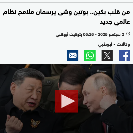
من قلب بكين.. بوتين وشي يرسمان ملامح نظام
عالمي جديد
2 سبتمبر 2025 - 05:26 بتوقيت أبوظبي
l
وكالات - أبوظبي
0
seconds
of
1
minute,
46
seconds