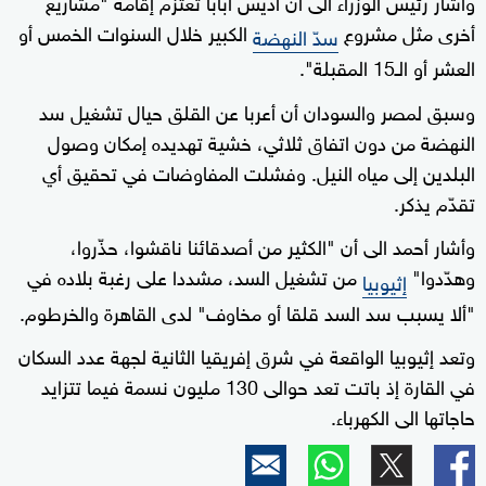
وأشار رئيس الوزراء الى أن أديس أبابا تعتزم إقامة "مشاريع
أخرى مثل مشروع
الكبير خلال السنوات الخمس أو
سدّ النهضة
العشر أو الـ15 المقبلة".
وسبق لمصر والسودان أن أعربا عن القلق حيال تشغيل سد
النهضة من دون اتفاق ثلاثي، خشية تهديده إمكان وصول
البلدين إلى مياه النيل. وفشلت المفاوضات في تحقيق أي
تقدّم يذكر.
وأشار أحمد الى أن "الكثير من أصدقائنا ناقشوا، حذّروا،
وهدّدوا"
من تشغيل السد، مشددا على رغبة بلاده في
إثيوبيا
"ألا يسبب سد السد قلقا أو مخاوف" لدى القاهرة والخرطوم.
وتعد إثيوبيا الواقعة في شرق إفريقيا الثانية لجهة عدد السكان
في القارة إذ باتت تعد حوالى 130 مليون نسمة فيما تتزايد
حاجاتها الى الكهرباء.