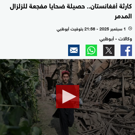
كارثة أفغانستان.. حصيلة ضحايا مفجعة للزلزال
المدمر
1 سبتمبر 2025 - 21:56 بتوقيت أبوظبي
l
وكالات - أبوظبي
0
seconds
of
2
minutes,
37
seconds