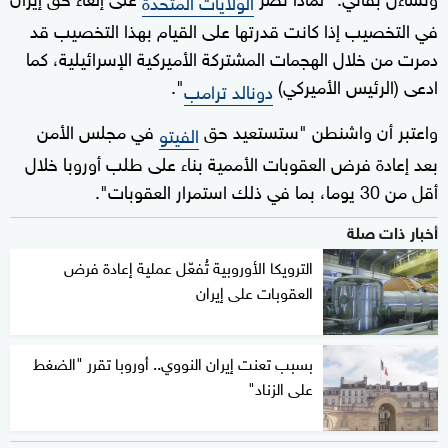
الولايات المتحدة
في التخصيب إذا كانت قدرتها على القيام بهذا التخصيب قد
دمرت من خلال الهجمات المشتركة الأميركية الإسرائيلية، كما
ادعى (الرئيس الأميركي)
".
دونالد ترامب
واعتبر أن واشنطن "ستستعيد حق
في مجلس الأمن
الفيتو
بعد إعادة فرض العقوبات الأممية بناء على طلب أوروبا خلال
أقل من 30 يوما، بما في ذلك استمرار العقوبات".
أخبار ذات صلة
الترويكا الأوروبية تُفعّل عملية إعادة فرض
العقوبات على إيران
بسبب تعنت إيران النووي.. أوروبا تقرر "الضغط
على الزناد"