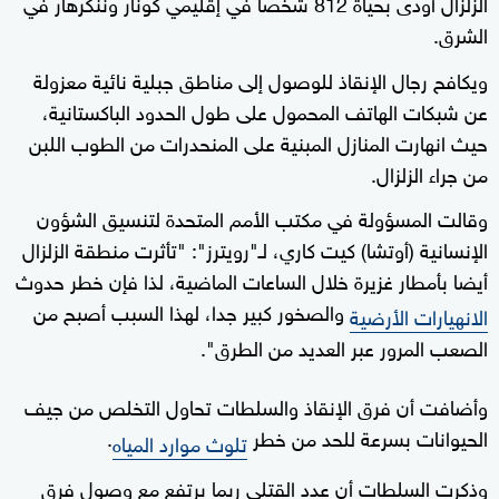
الزلزال أودى بحياة 812 شخصا في إقليمي كونار وننكرهار في
الشرق.
ويكافح رجال الإنقاذ للوصول إلى مناطق جبلية نائية معزولة
عن شبكات الهاتف المحمول على طول الحدود الباكستانية،
حيث انهارت المنازل المبنية على المنحدرات من الطوب اللبن
من جراء الزلزال.
وقالت المسؤولة في مكتب الأمم المتحدة لتنسيق الشؤون
الإنسانية (أوتشا) كيت كاري، لـ"رويترز": "تأثرت منطقة الزلزال
أيضا بأمطار غزيرة خلال الساعات الماضية، لذا فإن خطر حدوث
والصخور كبير جدا، لهذا السبب أصبح من
الانهيارات الأرضية
الصعب المرور عبر العديد من الطرق".
وأضافت أن فرق الإنقاذ والسلطات تحاول التخلص من جيف
الحيوانات بسرعة للحد من خطر
.
تلوث موارد المياه
وذكرت السلطات أن عدد القتلى ربما يرتفع مع وصول فرق