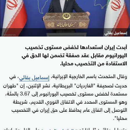
إسماعيل بقائي
أبدت إيران استعدادها لخفض مستوى تخصيب
اليورانيوم مقابل عقد صفقة تضمن لها الحق في
الاستفادة من التخصيب محليا.
وقال المتحدث باسم الخارجية الإيرانية،
، في
إسماعيل بقائي
حديث لصحيفة "الغارديان" البريطانية، نشر الإثنين، إن "طهران
مستعدة لخفض مستوى تخصيب اليورانيوم إلى 3.67 بالمئة،
وهو المستوى المحدد في الاتفاق النووي القديم، شريطة
التوصل إلى اتفاق عام يحافظ على حق إيران في التخصيب
محليا".
وتساءل بقائي: "لماذا تصر
على إلغاء حق إيران