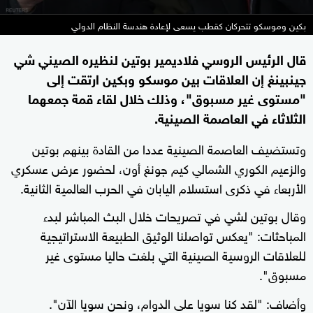
بكين وموسكو تتحركان كقطب يسعى لإعادة هندسة النظام الدولي
قال الرئيس الروسي فلاديمير بوتين لنظيره الصيني شي
جينبينغ إن العلاقات بين موسكو وبكين ارتقت إلى
"مستوى غير مسبوق"، وذلك خلال لقاء قمة جمعهما
الثلاثاء في العاصمة الصينية.
وتستضيف العاصمة الصينية عددا من القادة بينهم بوتين
والزعيم الكوري الشمالي كيم جونغ أون، لحضور عرض عسكري
الأربعاء في ذكرى استسلام اليابان في الحرب العالمية الثانية.
وقال بوتين لشي في تصريحات خلال البث المباشر لبدء
المباحثات: "يعكس تواصلنا الوثيق الطبيعة الاستراتيجية
للعلاقات الروسية الصينية التي بلغت حاليا مستوى غير
مسبوق".
وأضاف: "لقد كنا سويا على الدوام، ونحن سويا الآن".