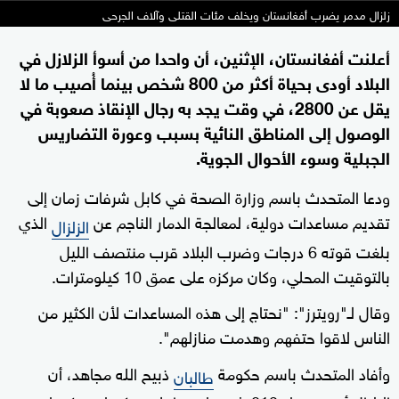
زلزال مدمر يضرب أفغانستان ويخلف مئات القتلى وآلاف الجرحى
أعلنت أفغانستان، الإثنين، أن واحدا من أسوأ الزلازل في
البلاد أودى بحياة أكثر من 800 شخص بينما أُصيب ما لا
يقل عن 2800، في وقت يجد به رجال الإنقاذ صعوبة في
الوصول إلى المناطق النائية بسبب وعورة التضاريس
الجبلية وسوء الأحوال الجوية.
ودعا المتحدث باسم وزارة الصحة في كابل شرفات زمان إلى
تقديم مساعدات دولية، لمعالجة الدمار الناجم عن
الذي
الزلزال
بلغت قوته 6 درجات وضرب البلاد قرب منتصف الليل
بالتوقيت المحلي، وكان مركزه على عمق 10 كيلومترات.
وقال لـ"رويترز": "نحتاج إلى هذه المساعدات لأن الكثير من
الناس لاقوا حتفهم وهدمت منازلهم".
وأفاد المتحدث باسم حكومة
ذبيح الله مجاهد، أن
طالبان