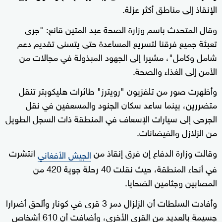
الإنقاذ إلى مناطق أكثر عزلة.
وقال المتحدث باسم وزارة الصحة عبد المتين قانع: "جرى
تعبئة جميع فرقنا لتسريع المساعدة حتى يتسنى تقديم دعم
شامل وكامل"، مشيرا إلى الجهود المبذولة في مجالات من
الأمن إلى الغذاء والصحة.
وأظهرت صور من تلفزيون "رويترز" طائرات هليكوبتر تنقل
متضررين، بينما ساعد سكان الجنود والمسعفين في نقل
الجرحى إلى سيارات الإسعاف في المنطقة ذات السجل الطويل
من الزلازل والفيضانات.
وقالت وزارة الدفاع إن فرق إنقاذ من
انتشرت
الجيش الأفغاني
في أنحاء المنطقة، حيث نقلت 40 رحلة جوية 420 من
المصابين وجثامين الضحايا.
وأفادت السلطات أن الزلزال دمر 3 قرى في كونار وألحق أضرارا
جسيمة بالعديد من القرى الأخرى، وأضافت أن 610 أشخاص