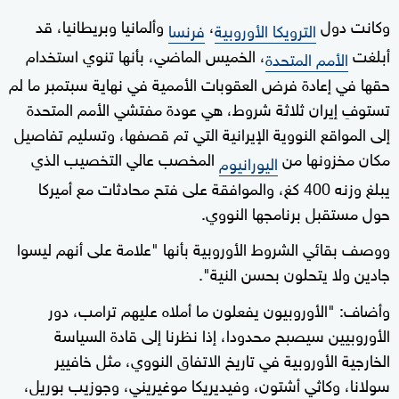
وكانت دول
،
وألمانيا وبريطانيا، قد
الترويكا الأوروبية
فرنسا
أبلغت
، الخميس الماضي، بأنها تنوي استخدام
الأمم المتحدة
حقها في إعادة فرض العقوبات الأممية في نهاية سبتمبر ما لم
تستوفِ إيران ثلاثة شروط، هي عودة مفتشي الأمم المتحدة
إلى المواقع النووية الإيرانية التي تم قصفها، وتسليم تفاصيل
مكان مخزونها من
المخصب عالي التخصيب الذي
اليورانيوم
يبلغ وزنه 400 كغ، والموافقة على فتح محادثات مع أميركا
حول مستقبل برنامجها النووي.
ووصف بقائي الشروط الأوروبية بأنها "علامة على أنهم ليسوا
جادين ولا يتحلون بحسن النية".
وأضاف: "الأوروبيون يفعلون ما أملاه عليهم ترامب، دور
الأوروبيين سيصبح محدودا، إذا نظرنا إلى قادة السياسة
الخارجية الأوروبية في تاريخ الاتفاق النووي، مثل خافيير
سولانا، وكاثي أشتون، وفيديريكا موغيريني، وجوزيب بوريل،