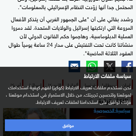
المحتمل جدا أنها زوّدت النظام الإسرائيلي بالمعلومات".
وشدد بقائي على أن "على الجمهور الغربي أن يتذكر الأفعال
المروعة التي ارتكبتها إسرائيل والولايات المتحدة. لقد دمروا
العملية الدبلوماسية، وهاجموا حكم القانون الدولي لأن
منشآتنا كانت تحت التفتيش على مدار 24 ساعة يومياً طوال
العقود الثلاثة الماضية".
سياسة ملفات الارتباط
إيران
بريطانيا
فرنسا
ألمانيا
الترويكا
إسرائيل
أميركا
نحن نستخدم ملفات تعريف الارتباط (كوكيز) لفهم كيفية استخدامك
لموقعنا ولتحسين تجربتك. من خلال الاستمرار في استخدام موقعنا ،
الأكثر قراءة
فإنك توافق على استخدامنا لملفات تعريف الارتباط.
سياسية الخصوصية
موافق