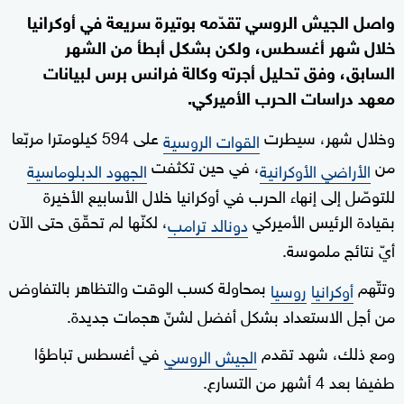
واصل الجيش الروسي تقدّمه بوتيرة سريعة في أوكرانيا
خلال شهر أغسطس، ولكن بشكل أبطأ من الشهر
السابق، وفق تحليل أجرته وكالة فرانس برس لبيانات
معهد دراسات الحرب الأميركي.
وخلال شهر، سيطرت
على 594 كيلومترا مربّعا
القوات الروسية
من
، في حين تكثفت
الأراضي الأوكرانية
الجهود الدبلوماسية
للتوصّل إلى إنهاء الحرب في أوكرانيا خلال الأسابيع الأخيرة
بقيادة الرئيس الأميركي
، لكنّها لم تحقّق حتى الآن
دونالد ترامب
أيّ نتائج ملموسة.
وتتّهم
بمحاولة كسب الوقت والتظاهر بالتفاوض
أوكرانيا
روسيا
من أجل الاستعداد بشكل أفضل لشنّ هجمات جديدة.
ومع ذلك، شهد تقدم
في أغسطس تباطؤا
الجيش الروسي
طفيفا بعد 4 أشهر من التسارع.