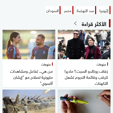
إثيوبيا
سد النهضة
مصر
السودان
الأكثر قراءة
منوعات
منوعات
زفاف رونالدو السبت؟ ماديرا
من هي.. تفاعل ومشاهدات
تترقب وقائمة النجوم تشعل
مليونية لصلاح مع "إيشان
التكهنات
أكسوي"