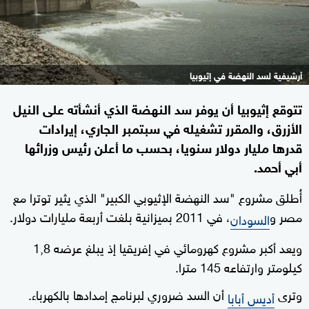
أرشيفية لسد النهضة في إثيوبيا
تتوقع إثيوبيا أن يوفر سد النهضة الذي أنشأته على النيل
الأزرق، والمقرر تشغيله في سبتمبر الجاري، إيرادات
قدرها مليار دولار سنويا، بحسب ما أعلن رئيس وزرائها
أبي أحمد.
أُطلق مشروع "سد النهضة الإثيوبي الكبير" الذي يثير توترا مع
مصر و
، في 2011 بميزانية بلغت أربعة مليارات دولار.
السودان
ويعد أكبر مشروع كهرومائي في إفريقيا إذ يبلغ عرضه 1,8
كيلومتر وارتفاعه 145 مترا.
وترى
أن السد ضروري لبرنامج إمدادها بالكهرباء.
أديس أبابا